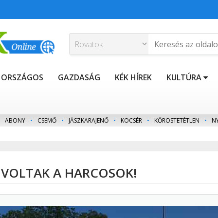
ORSZÁGOS
GAZDASÁG
KÉK HÍREK
KULTÚRA
ABONY
•
CSEMŐ
•
JÁSZKARAJENŐ
•
KOCSÉR
•
KŐRÖSTETÉTLEN
•
N
VOLTAK A HARCOSOK!