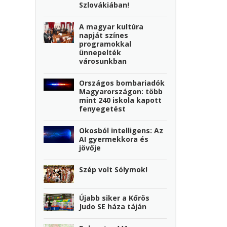
Szlovákiában!
A magyar kultúra
napját színes
programokkal
ünnepelték
városunkban
Országos bombariadók
Magyarországon: több
mint 240 iskola kapott
fenyegetést
Okosból intelligens: Az
AI gyermekkora és
jövője
Szép volt Sólymok!
Újabb siker a Kőrös
Judo SE háza táján