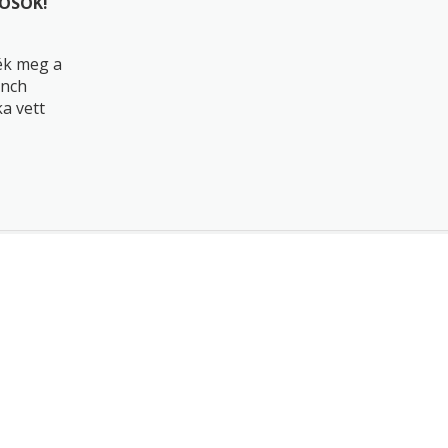
OSOK!
ék meg a
anch
a vett