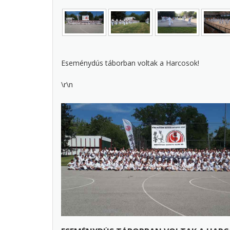
Eseménydús táborban voltak a Harcosok!
\r\n