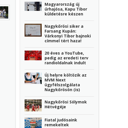
Magyarország új
űrhajósa, Kapu Tibor
küldetésre készen
Nagykőrösi siker a
Farsang Kupán:
Várkonyi Tibor bajnoki
címmel tért haza!
20 éves a YouTube,
pedig az eredeti terv
randioldalnak indult
Új helyre költözik az
MVM Next
ügyfélszolgálata
Nagykőrösön (is)
Nagykőrösi Sólymok
Hétvégéje
Fiatal judósaink
remekeltek