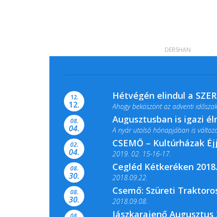
DERSHAN
Hétvégén elindul a SZE
12.
12.
Ahogy beköszönt az adventi időszak,
Augusztusban is igazi é
08.
04.
A nyár utolsó hónapjában is változato
CSEMŐ – Kultúrházak Éj
02.
04.
2019. 02. 15-16-17.
Cegléd Kétkeréken 2018.
08.
Színes és tartalmas programokkal vá
30.
2018.09.22.
Csemő: Szüreti Traktoros
08.
30.
2018.09.08.
Jászkarajenő Augusztus 
08.