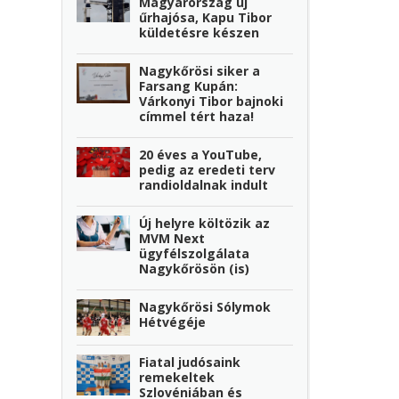
Magyarország új
űrhajósa, Kapu Tibor
küldetésre készen
Nagykőrösi siker a
Farsang Kupán:
Várkonyi Tibor bajnoki
címmel tért haza!
20 éves a YouTube,
pedig az eredeti terv
randioldalnak indult
Új helyre költözik az
MVM Next
ügyfélszolgálata
Nagykőrösön (is)
Nagykőrösi Sólymok
Hétvégéje
Fiatal judósaink
remekeltek
Szlovéniában és