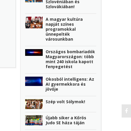
Szlovéniában és
Szlovákiában!
A magyar kultúra
napját színes
programokkal
ünnepelték
városunkban
Országos bombariadók
Magyarországon: több
mint 240 iskola kapott
fenyegetést
Okosból intelligens: Az
AI gyermekkora és
jövője
Szép volt Sólymok!
Újabb siker a Kőrös
Judo SE háza táján