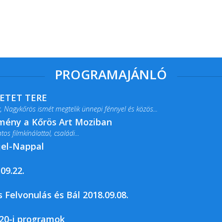
PROGRAMAJÁNLÓ
RETET TERE
 Nagykőrös ismét megtelik ünnepi fénnyel és közös...
lmény a Kőrös Art Moziban
s filmkínálattal, családi...
jel-Nappal
09.22.
rja a Csemői Községi Könyvtár és...
 Felvonulás és Bál 2018.09.08.
20-i programok