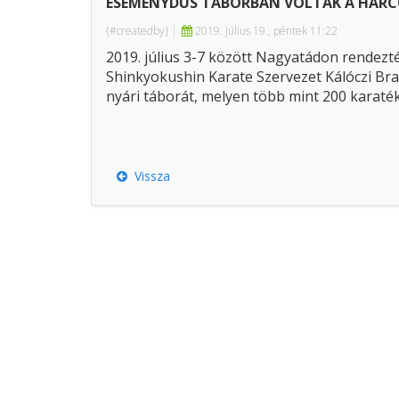
ESEMÉNYDÚS TÁBORBAN VOLTAK A HARC
{#createdby}
2019. július 19., péntek 11:22
2019. július 3-7 között Nagyatádon rendezt
Shinkyokushin Karate Szervezet Kálóczi Br
nyári táborát, melyen több mint 200 karaték
részt.
Vissza