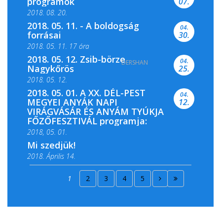
programok
07.
2018. 08. 20.
2018. 05. 11. - A boldogság
04.
forrásai
30.
2018. 05. 11. 17 óra
2018. 05. 12. Zsib-börze
04.
DERSHAN
2018. 05. 11. 19 óra
Nagykőrös
25.
2018. 05. 12.
2018. 05. 01. A XX. DÉL-PEST
04.
MEGYEI ANYÁK NAPI
12.
VIRÁGVÁSÁR ÉS ANYÁM TYÚKJA
FŐZŐFESZTIVÁL programja:
2018, 05. 01.
Mi szedjük!
2018. Április 14.
2018. Április 15.
1
2
3
4
5
2018. Április 22.