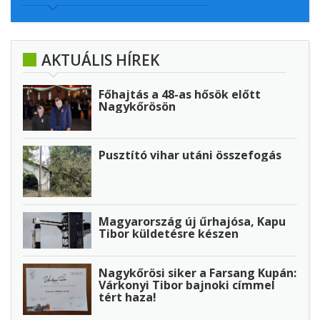
AKTUÁLIS HÍREK
Főhajtás a 48-as hősök előtt
Nagykőrösön
Pusztító vihar utáni összefogás
Magyarország új űrhajósa, Kapu
Tibor küldetésre készen
Nagykőrösi siker a Farsang Kupán:
Várkonyi Tibor bajnoki címmel
tért haza!