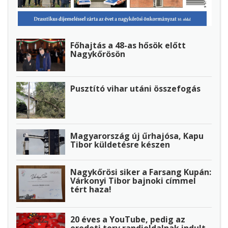
Főhajtás a 48-as hősök előtt
Nagykőrösön
Pusztító vihar utáni összefogás
Magyarország új űrhajósa, Kapu
Tibor küldetésre készen
Nagykőrösi siker a Farsang Kupán:
Várkonyi Tibor bajnoki címmel
tért haza!
20 éves a YouTube, pedig az
eredeti terv randioldalnak indult