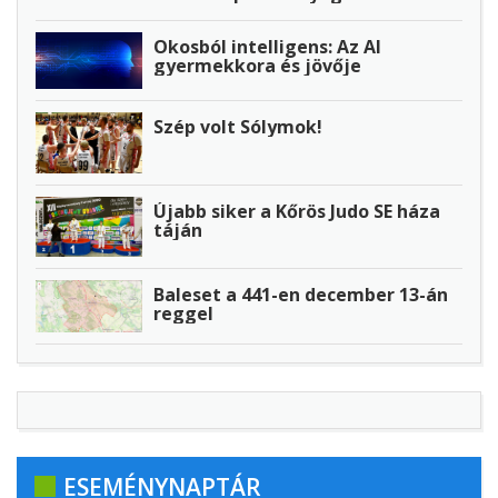
Okosból intelligens: Az AI
gyermekkora és jövője
Szép volt Sólymok!
Újabb siker a Kőrös Judo SE háza
táján
Baleset a 441-en december 13-án
reggel
ESEMÉNYNAPTÁR