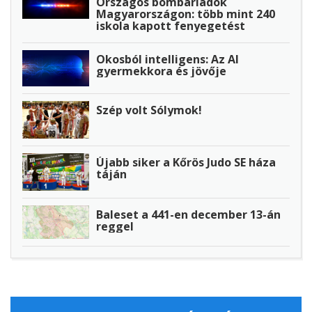
Országos bombariadók
Magyarországon: több mint 240
iskola kapott fenyegetést
Okosból intelligens: Az AI
gyermekkora és jövője
Szép volt Sólymok!
Újabb siker a Kőrös Judo SE háza
táján
Baleset a 441-en december 13-án
reggel