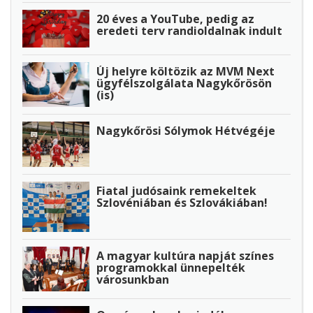
20 éves a YouTube, pedig az
eredeti terv randioldalnak indult
Új helyre költözik az MVM Next
ügyfélszolgálata Nagykőrösön
(is)
Nagykőrösi Sólymok Hétvégéje
Fiatal judósaink remekeltek
Szlovéniában és Szlovákiában!
A magyar kultúra napját színes
programokkal ünnepelték
városunkban