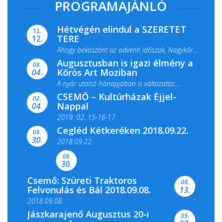
PROGRAMAJÁNLÓ
Hétvégén elindul a SZERETET
12.
TERE
12.
Ahogy beköszönt az adventi időszak, Nagykőrös
Augusztusban is igazi élmény a
ismét megtelik ünnepi fénnyel és közös...
08.
Kőrös Art Moziban
04.
A nyár utolsó hónapjában is változatos
CSEMŐ – Kultúrházak Éjjel-
filmkínálattal, családi...
02.
Nappal
04.
2019. 02. 15-16-17.
Cegléd Kétkeréken 2018.09.22.
08.
Színes és tartalmas programokkal várja a
30.
2018.09.22.
Csemői Községi Könyvtár és...
08.
30.
Csemő: Szüreti Traktoros
08.
Felvonulás és Bál 2018.09.08.
13.
2018.09.08.
Jászkarajenő Augusztus 20-i
05.