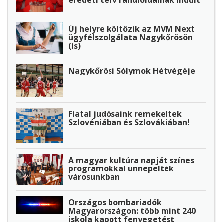
Új helyre költözik az MVM Next
ügyfélszolgálata Nagykőrösön
(is)
Nagykőrösi Sólymok Hétvégéje
Fiatal judósaink remekeltek
Szlovéniában és Szlovákiában!
A magyar kultúra napját színes
programokkal ünnepelték
városunkban
Országos bombariadók
Magyarországon: több mint 240
iskola kapott fenyegetést