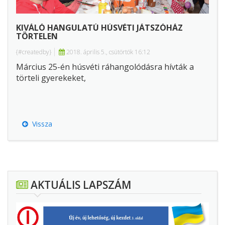
KIVÁLÓ HANGULATÚ HÚSVÉTI JÁTSZÓHÁZ
TÖRTELEN
{#createdby}
2018. április 5., csütörtök 16:12
Március 25-én húsvéti ráhangolódásra hívták a
törteli gyerekeket,
Vissza
AKTUÁLIS LAPSZÁM