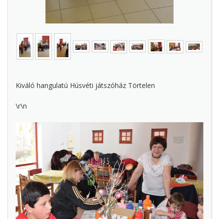
Kiváló hangulatú Húsvéti játszóház Törtelen
\r\n