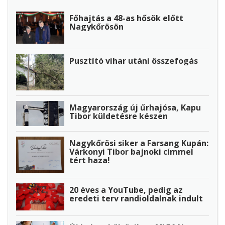
Főhajtás a 48-as hősök előtt
Nagykőrösön
Pusztító vihar utáni összefogás
Magyarország új űrhajósa, Kapu
Tibor küldetésre készen
Nagykőrösi siker a Farsang Kupán:
Várkonyi Tibor bajnoki címmel
tért haza!
20 éves a YouTube, pedig az
eredeti terv randioldalnak indult