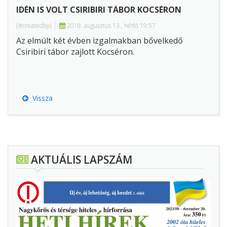
IDÉN IS VOLT CSIRIBIRI TÁBOR KOCSÉRON
{#createdby}
2018. augusztus 13., hétfő 19:57
Az elmúlt két évben izgalmakban bővelkedő
Csiribiri tábor zajlott Kocséron.
Vissza
AKTUÁLIS LAPSZÁM