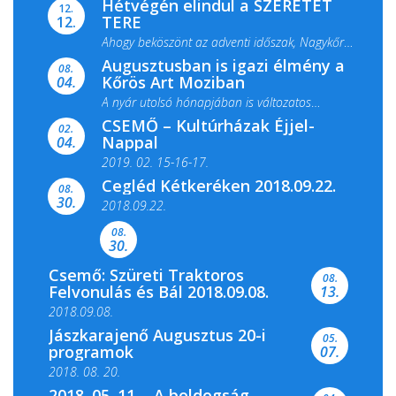
Hétvégén elindul a SZERETET
12.
TERE
12.
Ahogy beköszönt az adventi időszak, Nagykőrös
Augusztusban is igazi élmény a
ismét megtelik ünnepi fénnyel és közös...
08.
Kőrös Art Moziban
04.
A nyár utolsó hónapjában is változatos
CSEMŐ – Kultúrházak Éjjel-
filmkínálattal, családi...
02.
Nappal
04.
2019. 02. 15-16-17.
Cegléd Kétkeréken 2018.09.22.
08.
Színes és tartalmas programokkal várja a
30.
2018.09.22.
Csemői Községi Könyvtár és...
08.
30.
Csemő: Szüreti Traktoros
08.
Felvonulás és Bál 2018.09.08.
13.
2018.09.08.
Jászkarajenő Augusztus 20-i
05.
programok
07.
2018. 08. 20.
2018. 05. 11. - A boldogság