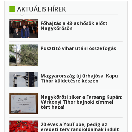
AKTUÁLIS HÍREK
Főhajtás a 48-as hősök előtt
Nagykőrösön
Pusztító vihar utáni összefogás
Magyarország új űrhajósa, Kapu
Tibor küldetésre készen
Nagykőrösi siker a Farsang Kupán:
Várkonyi Tibor bajnoki címmel
tért haza!
20 éves a YouTube, pedig az
eredeti terv randioldalnak indult