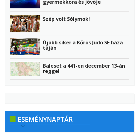
gyermekkora és jövője
Szép volt Sólymok!
Újabb siker a Kőrös Judo SE háza
táján
Baleset a 441-en december 13-án
reggel
ESEMÉNYNAPTÁR