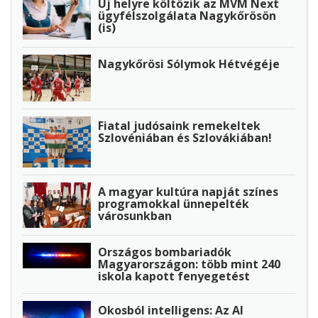
Új helyre költözik az MVM Next
ügyfélszolgálata Nagykőrösön
(is)
Nagykőrösi Sólymok Hétvégéje
Fiatal judósaink remekeltek
Szlovéniában és Szlovákiában!
A magyar kultúra napját színes
programokkal ünnepelték
városunkban
Országos bombariadók
Magyarországon: több mint 240
iskola kapott fenyegetést
Okosból intelligens: Az AI