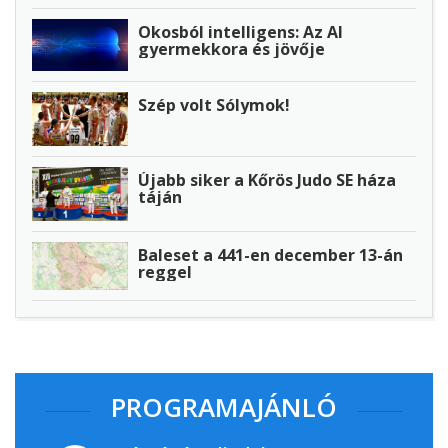
Okosból intelligens: Az AI
gyermekkora és jövője
Szép volt Sólymok!
Újabb siker a Kőrös Judo SE háza
táján
Baleset a 441-en december 13-án
reggel
PROGRAMAJÁNLÓ