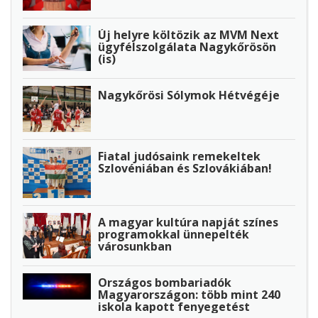
Új helyre költözik az MVM Next
ügyfélszolgálata Nagykőrösön
(is)
Nagykőrösi Sólymok Hétvégéje
Fiatal judósaink remekeltek
Szlovéniában és Szlovákiában!
A magyar kultúra napját színes
programokkal ünnepelték
városunkban
Országos bombariadók
Magyarországon: több mint 240
iskola kapott fenyegetést