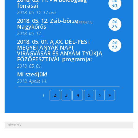
04.
forrásai
30.
2018. 05. 11. 17 óra
2018. 05. 12. Zsib-börze
04.
DERSHAN
2018. 05. 11. 19 óra
Nagykőrös
25.
2018. 05. 12.
2018. 05. 01. A XX. DÉL-PEST
04.
MEGYEI ANYÁK NAPI
12.
VIRÁGVÁSÁR ÉS ANYÁM TYÚKJA
FŐZŐFESZTIVÁL programja:
2018, 05. 01.
Mi szedjük!
2018. Április 14.
2018. Április 15.
1
2
3
4
5
2018. Április 22.
HÍRDETÉS