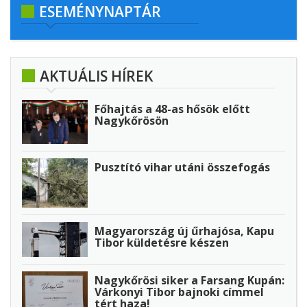
ESEMÉNYNAPTÁR
AKTUÁLIS HÍREK
Főhajtás a 48-as hősök előtt
Nagykőrösön
Pusztító vihar utáni összefogás
Magyarország új űrhajósa, Kapu
Tibor küldetésre készen
Nagykőrösi siker a Farsang Kupán:
Várkonyi Tibor bajnoki címmel
tért haza!