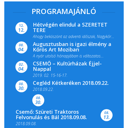
PROGRAMAJÁNLÓ
Hétvégén elindul a SZERETET
12.
TERE
12.
Ahogy beköszönt az adventi időszak, Nagykőrös
Augusztusban is igazi élmény a
ismét megtelik ünnepi fénnyel és közös...
08.
Kőrös Art Moziban
04.
A nyár utolsó hónapjában is változatos
CSEMŐ – Kultúrházak Éjjel-
filmkínálattal, családi...
02.
Nappal
04.
2019. 02. 15-16-17.
Cegléd Kétkeréken 2018.09.22.
08.
Színes és tartalmas programokkal várja a
30.
2018.09.22.
Csemői Községi Könyvtár és...
08.
30.
Csemő: Szüreti Traktoros
08.
Felvonulás és Bál 2018.09.08.
13.
2018.09.08.