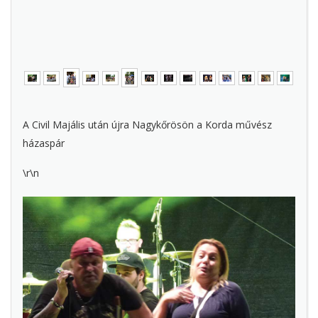
A Civil Majális után újra Nagykőrösön a Korda művész
házaspár
\r\n