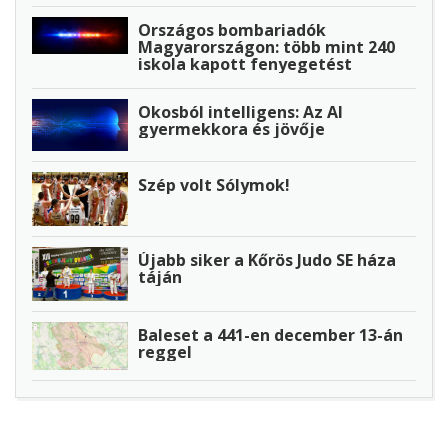
Országos bombariadók
Magyarországon: több mint 240
iskola kapott fenyegetést
Okosból intelligens: Az AI
gyermekkora és jövője
Szép volt Sólymok!
Újabb siker a Kőrös Judo SE háza
táján
Baleset a 441-en december 13-án
reggel