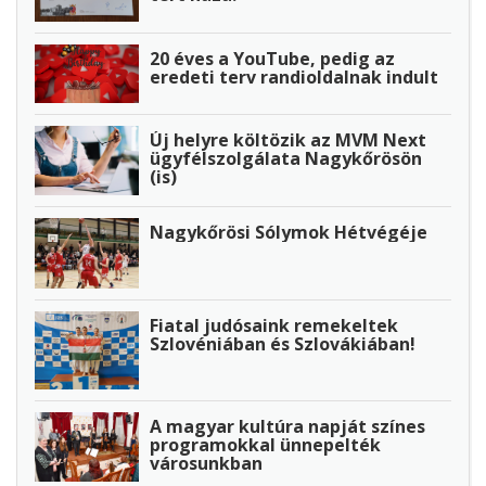
20 éves a YouTube, pedig az
eredeti terv randioldalnak indult
Új helyre költözik az MVM Next
ügyfélszolgálata Nagykőrösön
(is)
Nagykőrösi Sólymok Hétvégéje
Fiatal judósaink remekeltek
Szlovéniában és Szlovákiában!
A magyar kultúra napját színes
programokkal ünnepelték
városunkban