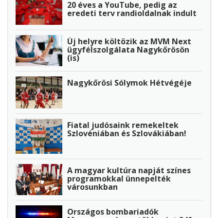
20 éves a YouTube, pedig az
eredeti terv randioldalnak indult
Új helyre költözik az MVM Next
ügyfélszolgálata Nagykőrösön
(is)
Nagykőrösi Sólymok Hétvégéje
Fiatal judósaink remekeltek
Szlovéniában és Szlovákiában!
A magyar kultúra napját színes
programokkal ünnepelték
városunkban
Országos bombariadók