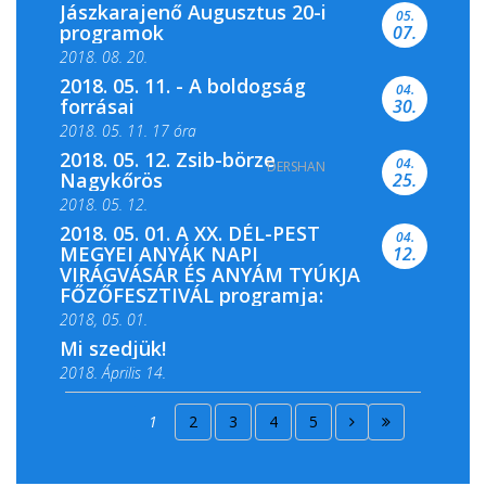
Jászkarajenő Augusztus 20-i
05.
programok
07.
2018. 08. 20.
2018. 05. 11. - A boldogság
04.
forrásai
30.
2018. 05. 11. 17 óra
2018. 05. 12. Zsib-börze
04.
DERSHAN
2018. 05. 11. 19 óra
Nagykőrös
25.
2018. 05. 12.
2018. 05. 01. A XX. DÉL-PEST
04.
MEGYEI ANYÁK NAPI
12.
VIRÁGVÁSÁR ÉS ANYÁM TYÚKJA
FŐZŐFESZTIVÁL programja:
2018, 05. 01.
Mi szedjük!
2018. Április 14.
2018. Április 15.
1
2
3
4
5
2018. Április 22.