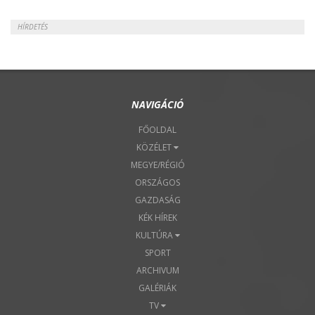
HÍRDETÉS
NAVIGÁCIÓ
FŐOLDAL
KÖZÉLET
MEGYE/RÉGIÓ
ORSZÁGOS
GAZDASÁG
KÉK HÍREK
KULTÚRA
SPORT
ARCHIVUM
GALÉRIÁK
TV