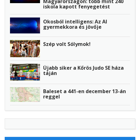
Magyarországon: több mint 240
iskola kapott fenyegetést
Okosból intelligens: Az AI
gyermekkora és jövője
Szép volt Sólymok!
Újabb siker a Kőrös Judo SE háza
táján
Baleset a 441-en december 13-án
reggel