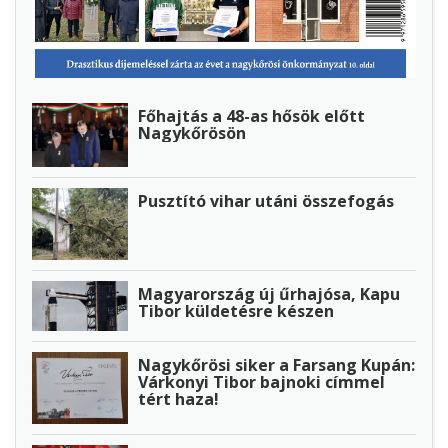
Főhajtás a 48-as hősök előtt
Nagykőrösön
Pusztító vihar utáni összefogás
Magyarország új űrhajósa, Kapu
Tibor küldetésre készen
Nagykőrösi siker a Farsang Kupán:
Várkonyi Tibor bajnoki címmel
tért haza!