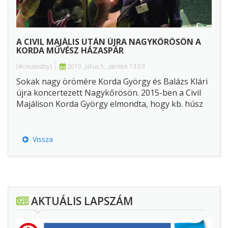
A CIVIL MAJÁLIS UTÁN ÚJRA NAGYKŐRÖSÖN A
KORDA MŰVÉSZ HÁZASPÁR
{#createdby}
2019. július 5., péntek 13:03
Sokak nagy örömére Korda György és Balázs Klári
újra koncertezett Nagykőrösön. 2015-ben a Civil
Majálison Korda György elmondta, hogy kb. húsz
éve nem hívták a településre fellépni! Úgy tűnik,
ahhoz is a civilek kellettek, hogy Nagykőrösön újra
rendszeres vendég lehessen a méltán népszerű
Vissza
művészpár.
AKTUÁLIS LAPSZÁM