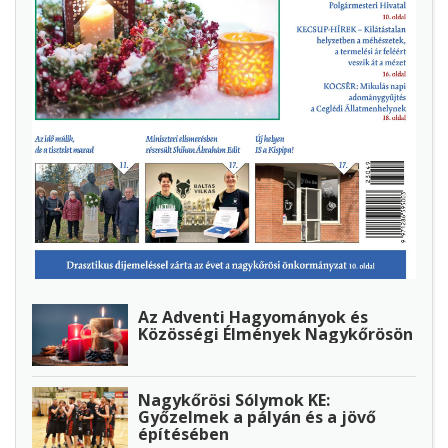
Az Adventi Hagyományok és
Közösségi Élmények Nagykőrösön
Nagykőrösi Sólymok KE:
Győzelmek a pályán és a jövő
építésében