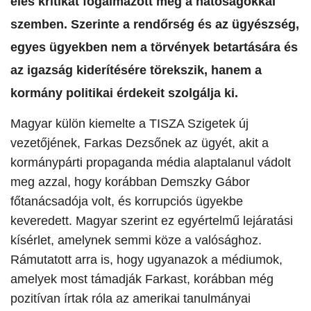
éles kritikát fogalmazott meg a hatóságokkal
szemben. Szerinte a rendőrség és az ügyészség,
egyes ügyekben nem a törvények betartására és
az igazság kiderítésére törekszik, hanem a
kormány politikai érdekeit szolgálja ki.
Magyar külön kiemelte a TISZA Szigetek új
vezetőjének, Farkas Dezsőnek az ügyét, akit a
kormánypárti propaganda média alaptalanul vádolt
meg azzal, hogy korábban Demszky Gábor
főtanácsadója volt, és korrupciós ügyekbe
keveredett. Magyar szerint ez egyértelmű lejáratási
kísérlet, amelynek semmi köze a valósághoz.
Rámutatott arra is, hogy ugyanazok a médiumok,
amelyek most támadják Farkast, korábban még
pozitívan írtak róla az amerikai tanulmányai