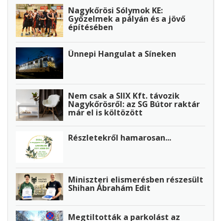
Nagykőrösi Sólymok KE:
Győzelmek a pályán és a jövő
építésében
Ünnepi Hangulat a Síneken
Nem csak a SIIX Kft. távozik
Nagykőrösről: az SG Bútor raktár
már el is költözött
Részletekről hamarosan...
Miniszteri elismerésben részesült
Shihan Ábrahám Edit
Megtiltották a parkolást az