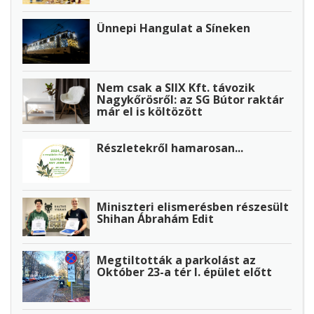
Ünnepi Hangulat a Síneken
Nem csak a SIIX Kft. távozik
Nagykőrösről: az SG Bútor raktár
már el is költözött
Részletekről hamarosan...
Miniszteri elismerésben részesült
Shihan Ábrahám Edit
Megtiltották a parkolást az
Október 23-a tér I. épület előtt