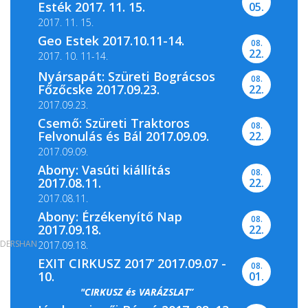
Esték 2017. 11. 15.
05.
Levéltára, valamint a...
2017. 11. 15.
Geo Estek 2017.10.11-14.
08.
22.
2017. 10. 11-14.
Nyársapát: Szüreti Bográcsos
08.
Főzőcske 2017.09.23.
22.
2017.09.23.
Csemő: Szüreti Traktoros
08.
Felvonulás és Bál 2017.09.09.
22.
2017.09.09.
Abony: Vasúti kiállítás
08.
2017.08.11.
22.
2017.08.11.
Abony: Érzékenyítő Nap
08.
2017.09.18.
22.
DERSHAN
2017.09.18.
EXIT CIRKUSZ 2017’ 2017.09.07 -
08.
10.
01.
"CIRKUSZ és VARÁZSLAT”