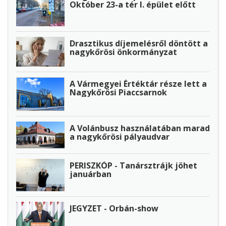
Október 23-a tér I. épület előtt
Drasztikus díjemelésről döntött a
nagykőrösi önkormányzat
A Vármegyei Értéktár része lett a
Nagykőrösi Piaccsarnok
A Volánbusz használatában marad
a nagykőrösi pályaudvar
PERISZKÓP - Tanársztrájk jöhet
januárban
JEGYZET - Orbán-show