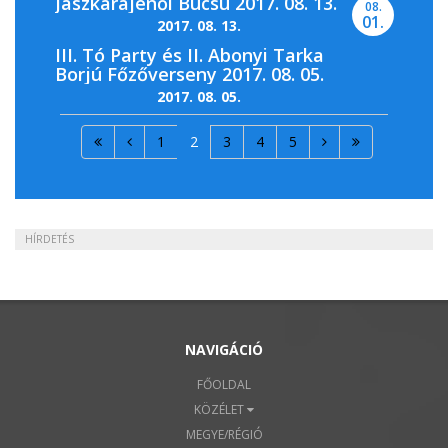
Jászkarajenői Búcsú 2017. 08. 13.
08.
01.
2017. 08. 13.
III. Tó Party és II. Abonyi Tarka
Borjú Főzőverseny 2017. 08. 05.
2017. 08. 05.
1
2
3
4
5
HÍRDETÉS
NAVIGÁCIÓ
FŐOLDAL
KÖZÉLET
MEGYE/RÉGIÓ