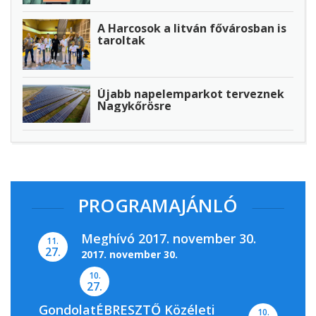
A Harcosok a litván fővárosban is
taroltak
Újabb napelemparkot terveznek
Nagykőrösre
PROGRAMAJÁNLÓ
Meghívó 2017. november 30.
11.
27.
2017. november 30.
10.
27.
GondolatÉBRESZTŐ Közéleti
10.
A Magyar Nemzeti Levéltár Pest Megyei