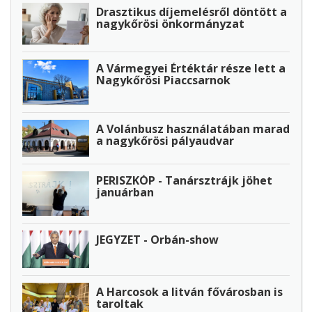
Drasztikus díjemelésről döntött a
nagykőrösi önkormányzat
A Vármegyei Értéktár része lett a
Nagykőrösi Piaccsarnok
A Volánbusz használatában marad
a nagykőrösi pályaudvar
PERISZKÓP - Tanársztrájk jöhet
januárban
JEGYZET - Orbán-show
A Harcosok a litván fővárosban is
taroltak