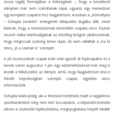
össze tagdíj formájában a költségeket –, hogy a következő
idényben már nem számítanak rájuk, ugyanis egy menedzser
egy komplett csapatot hoz Nagykőrösre. Azonban a „Körtvélyesi
– Sohajda tervként” emlegetett elképzelés dugába dőlt, mivel
kiderült, hogy a menedzsernek semmiféle csapata sincs. Ezután
viszont hiába telefonálgattak az előzőleg kirúgott játékosoknak,
hogy mégiscsak szükség lenne rájuk, ők nem vállalták a „ha ló
nincs, jó a szamár is” szerepét.
A jól összeszokott csapat ezek után igazolt át Nyársapátra és a
tervek szerin augusztus 1-jén egy edzőmérkőzéssel már meg is
kezdik a felkészülést az idényre. Arról, hogy Nagykőrösön lesz-e
felnőtt bajnokságban szereplő csapat, egyelőre nincs
információnk.
Sohajda Márk pedig, aki a Kinizsivel történtek miatt a nagykőrösi
sportbarátoktól még nem kért bocsánatot, a képviselő-testületi
ülésen a szurkolók tájékoztatása, megnyugtatása helyett inkább