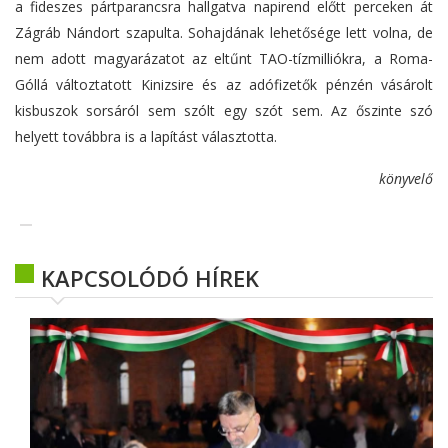
a fideszes pártparancsra hallgatva napirend előtt perceken át
Zágráb Nándort szapulta. Sohajdának lehetősége lett volna, de
nem adott magyarázatot az eltűnt TAO-tízmilliókra, a Roma-
Góllá változtatott Kinizsire és az adófizetők pénzén vásárolt
kisbuszok sorsáról sem szólt egy szót sem. Az őszinte szó
helyett továbbra is a lapítást választotta.
könyvelő
KAPCSOLÓDÓ HÍREK