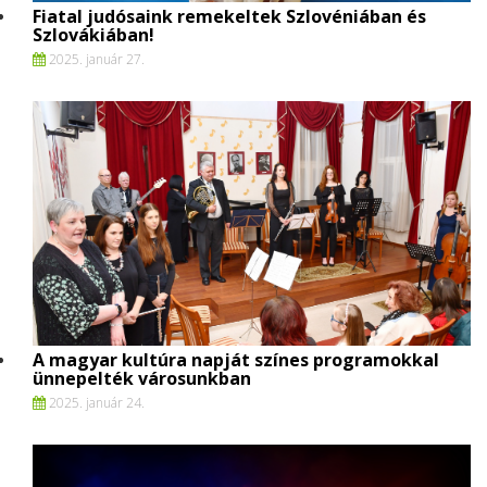
Fiatal judósaink remekeltek Szlovéniában és
Szlovákiában!
2025. január 27.
A magyar kultúra napját színes programokkal
ünnepelték városunkban
2025. január 24.