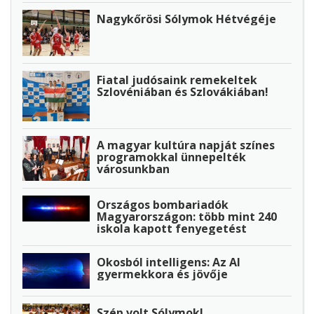
Nagykőrösi Sólymok Hétvégéje
Fiatal judósaink remekeltek
Szlovéniában és Szlovákiában!
A magyar kultúra napját színes
programokkal ünnepelték
városunkban
Országos bombariadók
Magyarországon: több mint 240
iskola kapott fenyegetést
Okosból intelligens: Az AI
gyermekkora és jövője
Szép volt Sólymok!