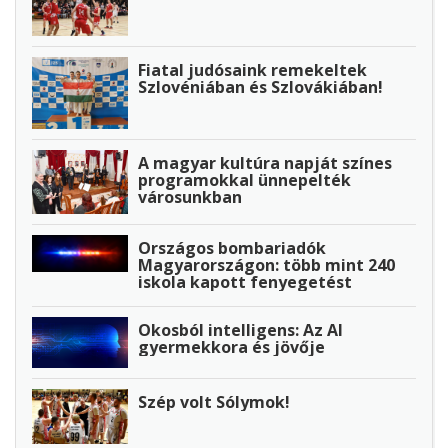
Fiatal judósaink remekeltek
Szlovéniában és Szlovákiában!
A magyar kultúra napját színes
programokkal ünnepelték
városunkban
Országos bombariadók
Magyarországon: több mint 240
iskola kapott fenyegetést
Okosból intelligens: Az AI
gyermekkora és jövője
Szép volt Sólymok!