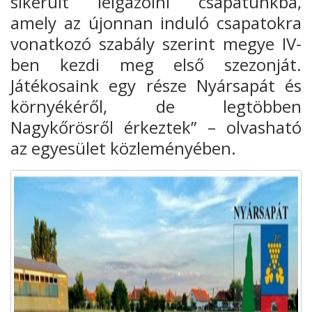
sikerült leigazolni csapatunkba,
amely az újonnan induló csapatokra
vonatkozó szabály szerint megye IV-
ben kezdi meg első szezonját.
Játékosaink egy része Nyársapát és
környékéről, de legtöbben
Nagykőrösről érkeztek” – olvasható
az egyesület közleményében.