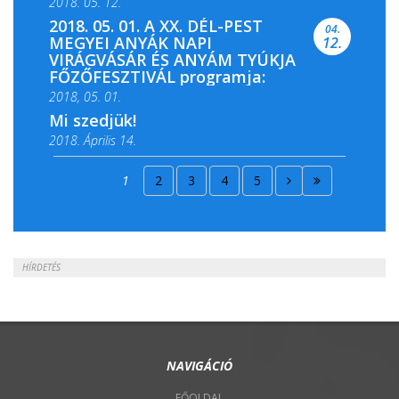
2018. 05. 12.
2018. 05. 01. A XX. DÉL-PEST
04.
MEGYEI ANYÁK NAPI
12.
VIRÁGVÁSÁR ÉS ANYÁM TYÚKJA
FŐZŐFESZTIVÁL programja:
2018, 05. 01.
Mi szedjük!
2018. Április 14.
2018. Április 15.
1
2
3
4
5
2018. Április 22.
HÍRDETÉS
NAVIGÁCIÓ
FŐOLDAL