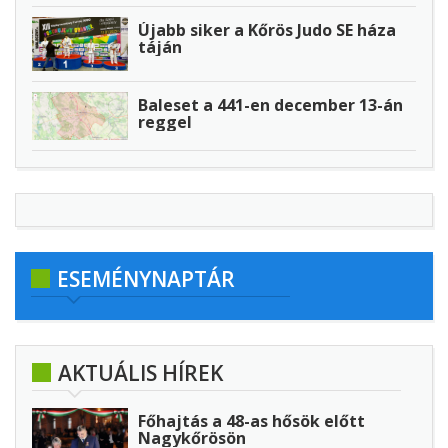
Újabb siker a Kőrös Judo SE háza
táján
Baleset a 441-en december 13-án
reggel
ESEMÉNYNAPTÁR
AKTUÁLIS HÍREK
Főhajtás a 48-as hősök előtt
Nagykőrösön