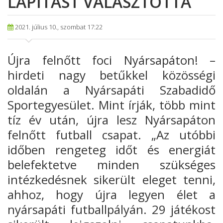
LAPÍTÁST VÁLASZTOTTA
2021. július 10., szombat 17:22
Újra felnőtt foci Nyársapáton! –
hirdeti nagy betűkkel közösségi
oldalán a Nyársapáti Szabadidő
Sportegyesület. Mint írják, több mint
tíz év után, újra lesz Nyársapáton
felnőtt futball csapat. „Az utóbbi
időben rengeteg időt és energiát
belefektetve minden szükséges
intézkedésnek sikerült eleget tenni,
ahhoz, hogy újra legyen élet a
nyársapáti futballpályán. 29 játékost