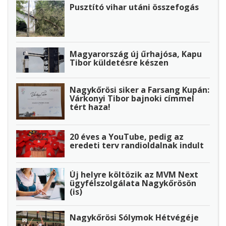
Pusztító vihar utáni összefogás
Magyarország új űrhajósa, Kapu
Tibor küldetésre készen
Nagykőrösi siker a Farsang Kupán:
Várkonyi Tibor bajnoki címmel
tért haza!
20 éves a YouTube, pedig az
eredeti terv randioldalnak indult
Új helyre költözik az MVM Next
ügyfélszolgálata Nagykőrösön
(is)
Nagykőrösi Sólymok Hétvégéje