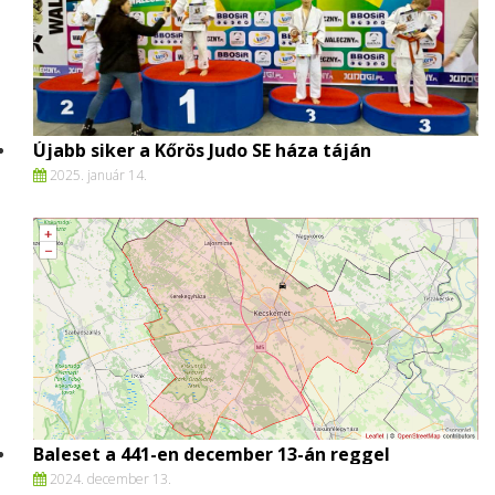
Újabb siker a Kőrös Judo SE háza táján
2025. január 14.
Baleset a 441-en december 13-án reggel
2024. december 13.