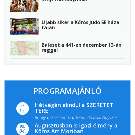
Újabb siker a Kőrös Judo SE háza
táján
Baleset a 441-en december 13-án
reggel
PROGRAMAJÁNLÓ
Hétvégén elindul a SZERETET
12.
TERE
12.
Ahogy beköszönt az adventi időszak, Nagykőrös
Augusztusban is igazi élmény a
ismét megtelik ünnepi fénnyel és közös...
08.
Kőrös Art Moziban
04.