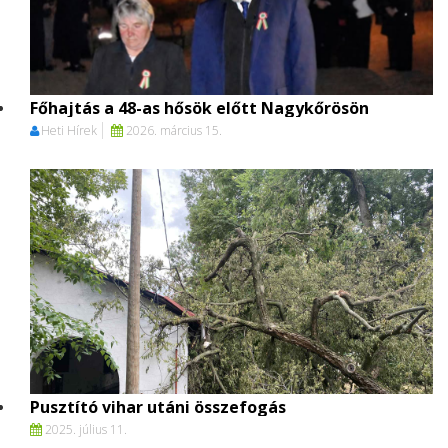
Főhajtás a 48-as hősök előtt Nagykőrösön
Heti Hírek
2026. március 15.
Pusztító vihar utáni összefogás
2025. július 11.