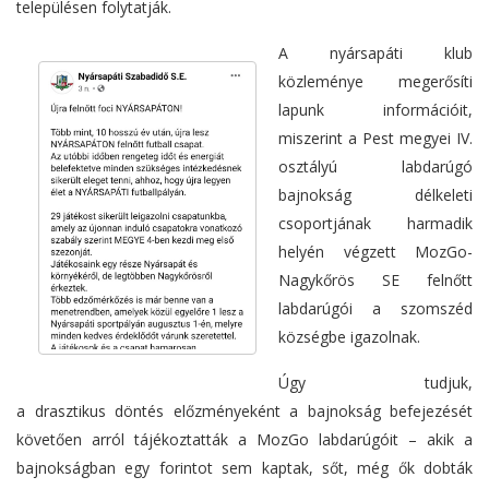
településen folytatják.
A nyársapáti klub
közleménye megerősíti
lapunk információit,
miszerint a Pest megyei IV.
osztályú labdarúgó
bajnokság délkeleti
csoportjának harmadik
helyén végzett MozGo-
Nagykőrös SE felnőtt
labdarúgói a szomszéd
községbe igazolnak.
Úgy tudjuk,
a drasztikus döntés előzményeként a bajnokság befejezését
követően arról tájékoztatták a MozGo labdarúgóit – akik a
bajnokságban egy forintot sem kaptak, sőt, még ők dobták