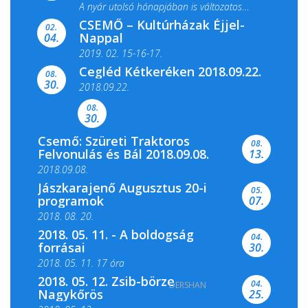
A nyár utolsó hónapjában is változatos
CSEMŐ – Kultúrházak Éjjel-
filmkínálattal, családi...
02.
Nappal
04.
2019. 02. 15-16-17.
Cegléd Kétkeréken 2018.09.22.
08.
Színes és tartalmas programokkal várja a
30.
2018.09.22.
Csemői Községi Könyvtár és...
08.
30.
Csemő: Szüreti Traktoros
08.
Felvonulás és Bál 2018.09.08.
13.
2018.09.08.
Jászkarajenő Augusztus 20-i
05.
programok
07.
2018. 08. 20.
2018. 05. 11. - A boldogság
04.
forrásai
30.
2018. 05. 11. 17 óra
2018. 05. 12. Zsib-börze
04.
DERSHAN
2018. 05. 11. 19 óra
Nagykőrös
25.