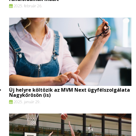
2025. február 26.
Új helyre költözik az MVM Next ügyfélszolgálata
Nagykőrösön (is)
2025. január 29.