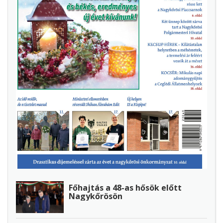
Főhajtás a 48-as hősök előtt
Nagykőrösön