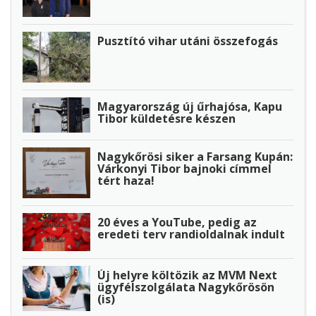
Pusztító vihar utáni összefogás
Magyarország új űrhajósa, Kapu
Tibor küldetésre készen
Nagykőrösi siker a Farsang Kupán:
Várkonyi Tibor bajnoki címmel
tért haza!
20 éves a YouTube, pedig az
eredeti terv randioldalnak indult
Új helyre költözik az MVM Next
ügyfélszolgálata Nagykőrösön
(is)