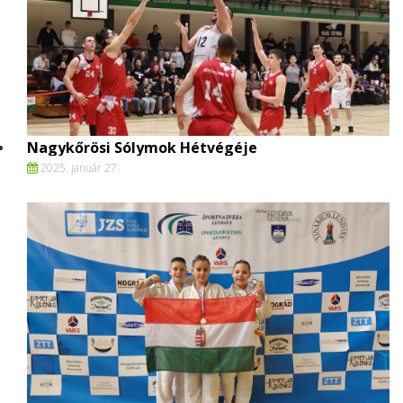
Nagykőrösi Sólymok Hétvégéje
2025. január 27.