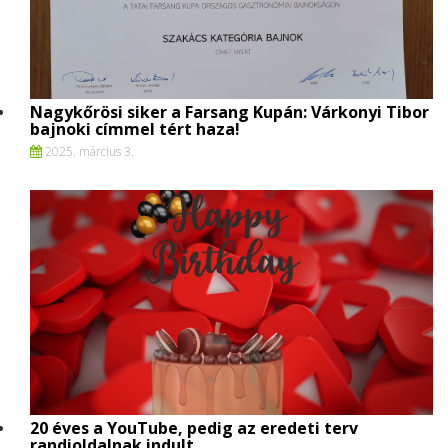
Nagykőrösi siker a Farsang Kupán: Várkonyi Tibor
bajnoki címmel tért haza!
2025. március 3.
20 éves a YouTube, pedig az eredeti terv
randioldalnak indult