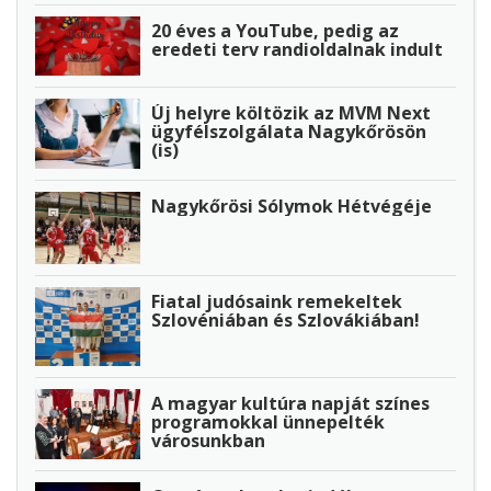
20 éves a YouTube, pedig az
eredeti terv randioldalnak indult
Új helyre költözik az MVM Next
ügyfélszolgálata Nagykőrösön
(is)
Nagykőrösi Sólymok Hétvégéje
Fiatal judósaink remekeltek
Szlovéniában és Szlovákiában!
A magyar kultúra napját színes
programokkal ünnepelték
városunkban