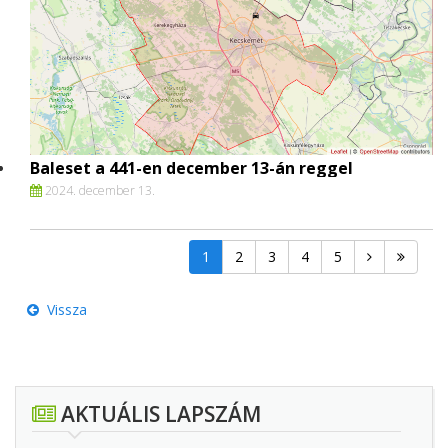
Baleset a 441-en december 13-án reggel
2024. december 13.
1
2
3
4
5
Vissza
AKTUÁLIS LAPSZÁM