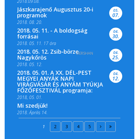
2018.09.08.
Jászkarajenő Augusztus 20-i
05.
programok
07.
2018. 08. 20.
2018. 05. 11. - A boldogság
04.
forrásai
30.
2018. 05. 11. 17 óra
2018. 05. 12. Zsib-börze
04.
DERSHAN
2018. 05. 11. 19 óra
Nagykőrös
25.
2018. 05. 12.
2018. 05. 01. A XX. DÉL-PEST
04.
MEGYEI ANYÁK NAPI
12.
VIRÁGVÁSÁR ÉS ANYÁM TYÚKJA
FŐZŐFESZTIVÁL programja:
2018, 05. 01.
Mi szedjük!
2018. Április 14.
2018. Április 15.
1
2
3
4
5
2018. Április 22.