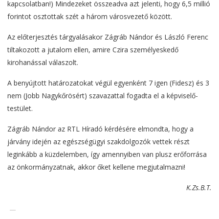
kapcsolatban!) Mindezeket összeadva azt jelenti, hogy 6,5 millió
forintot osztottak szét a három városvezető között.
Az előterjesztés tárgyalásakor Zágráb Nándor és László Ferenc
tiltakozott a jutalom ellen, amire Czira személyeskedő
kirohanással válaszolt.
A benyújtott határozatokat végül egyenként 7 igen (Fidesz) és 3
nem (Jobb Nagykőrösért) szavazattal fogadta el a képviselő-
testület.
Zágráb Nándor az RTL Híradó kérdésére elmondta, hogy a
járvány idején az egészségügyi szakdolgozók vettek részt
leginkább a küzdelemben, így amennyiben van plusz erőforrása
az önkormányzatnak, akkor őket kellene megjutalmazni!
K.Zs.B.T.