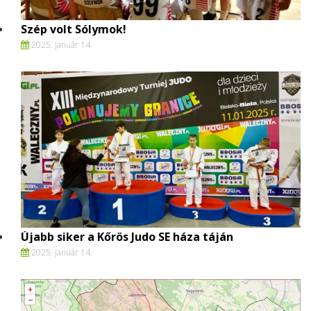
Szép volt Sólymok!
2025. január 14.
Újabb siker a Kőrös Judo SE háza táján
2025. január 14.