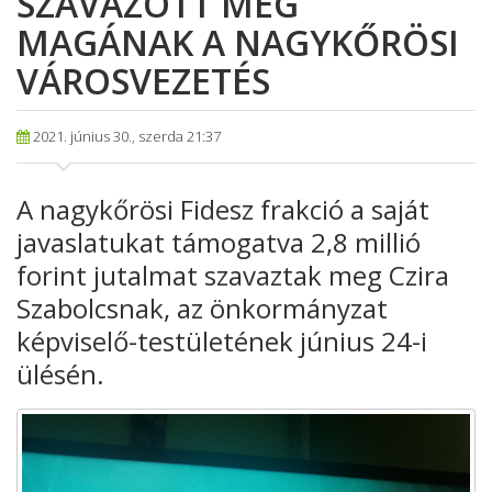
SZAVAZOTT MEG
MAGÁNAK A NAGYKŐRÖSI
VÁROSVEZETÉS
2021. június 30., szerda 21:37
A nagykőrösi Fidesz frakció a saját
javaslatukat támogatva 2,8 millió
forint jutalmat szavaztak meg Czira
Szabolcsnak, az önkormányzat
képviselő-testületének június 24-i
ülésén.