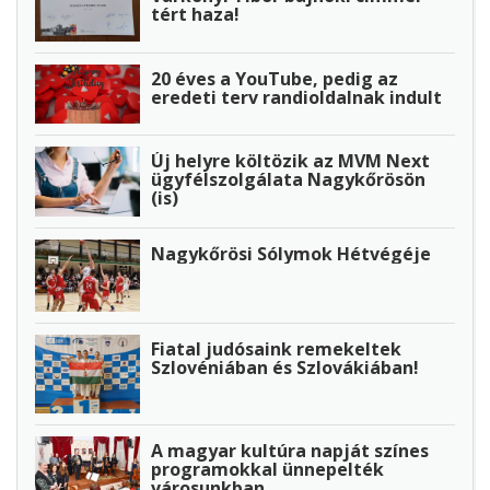
tért haza!
20 éves a YouTube, pedig az
eredeti terv randioldalnak indult
Új helyre költözik az MVM Next
ügyfélszolgálata Nagykőrösön
(is)
Nagykőrösi Sólymok Hétvégéje
Fiatal judósaink remekeltek
Szlovéniában és Szlovákiában!
A magyar kultúra napját színes
programokkal ünnepelték
városunkban