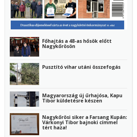
Főhajtás a 48-as hősök előtt
Nagykőrösön
Pusztító vihar utáni összefogás
Magyarország új űrhajósa, Kapu
Tibor küldetésre készen
Nagykőrösi siker a Farsang Kupán:
Várkonyi Tibor bajnoki címmel
tért haza!