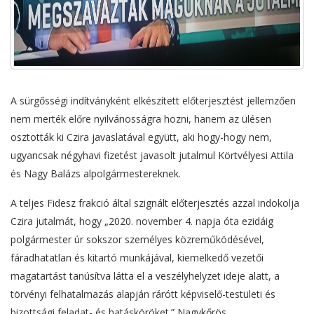
A sürgősségi indítványként elkészített előterjesztést jellemzően
nem merték előre nyilvánosságra hozni, hanem az ülésen
osztották ki Czira javaslatával együtt, aki hogy-hogy nem,
ugyancsak négyhavi fizetést javasolt jutalmul Körtvélyesi Attila
és Nagy Balázs alpolgármestereknek.
A teljes Fidesz frakció által szignált előterjesztés azzal indokolja
Czira jutalmát, hogy „2020. november 4. napja óta ezidáig
polgármester úr sokszor személyes közreműködésével,
fáradhatatlan és kitartó munkájával, kiemelkedő vezetői
magatartást tanúsítva látta el a veszélyhelyzet ideje alatt, a
törvényi felhatalmazás alapján rárótt képviselő-testületi és
bizottsági feladat- és hatásköröket.” Nagykőrös