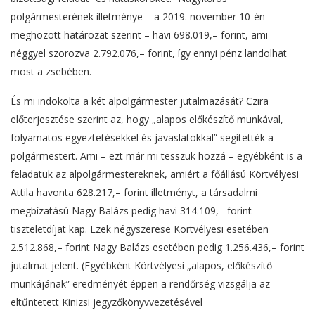
polgármesterének illetménye – a 2019. november 10-én
meghozott határozat szerint – havi 698.019,– forint, ami
néggyel szorozva 2.792.076,– forint, így ennyi pénz landolhat
most a zsebében.
És mi indokolta a két alpolgármester jutalmazását? Czira
előterjesztése szerint az, hogy „alapos előkészítő munkával,
folyamatos egyeztetésekkel és javaslatokkal” segítették a
polgármestert. Ami – ezt már mi tesszük hozzá – egyébként is a
feladatuk az alpolgármestereknek, amiért a főállású Körtvélyesi
Attila havonta 628.217,– forint illetményt, a társadalmi
megbízatású Nagy Balázs pedig havi 314.109,– forint
tiszteletdíjat kap. Ezek négyszerese Körtvélyesi esetében
2.512.868,– forint Nagy Balázs esetében pedig 1.256.436,– forint
jutalmat jelent. (Egyébként Körtvélyesi „alapos, előkészítő
munkájának” eredményét éppen a rendőrség vizsgálja az
eltűntetett Kinizsi jegyzőkönyvvezetésével