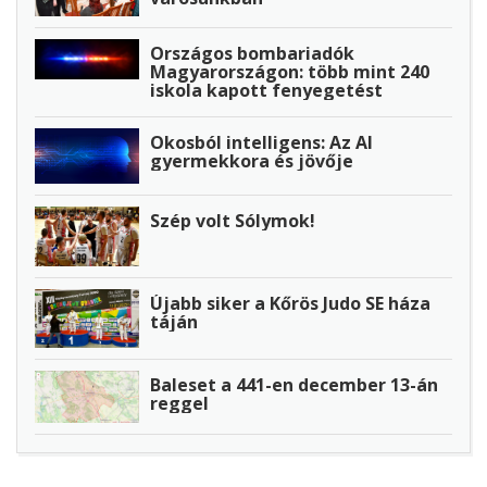
Országos bombariadók
Magyarországon: több mint 240
iskola kapott fenyegetést
Okosból intelligens: Az AI
gyermekkora és jövője
Szép volt Sólymok!
Újabb siker a Kőrös Judo SE háza
táján
Baleset a 441-en december 13-án
reggel