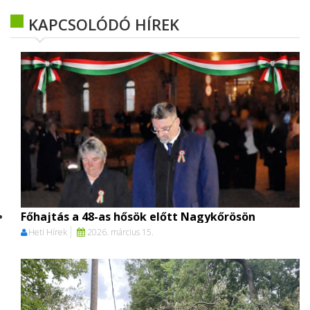
KAPCSOLÓDÓ HÍREK
Főhajtás a 48-as hősök előtt Nagykőrösön
Heti Hírek
2026. március 15.