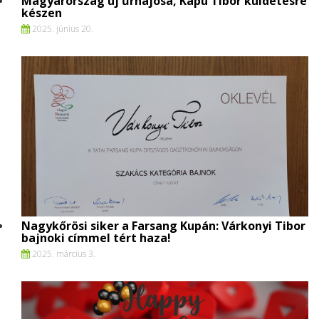
Magyarország új űrhajósa, Kapu Tibor küldetésre
készen
2025. június 20.
Nagykőrösi siker a Farsang Kupán: Várkonyi Tibor
bajnoki címmel tért haza!
2025. március 3.