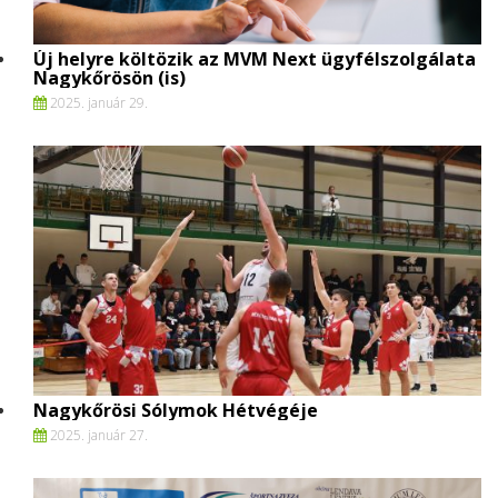
Új helyre költözik az MVM Next ügyfélszolgálata
Nagykőrösön (is)
2025. január 29.
Nagykőrösi Sólymok Hétvégéje
2025. január 27.