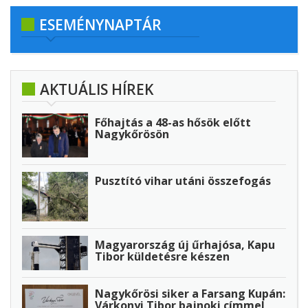
ESEMÉNYNAPTÁR
AKTUÁLIS HÍREK
Főhajtás a 48-as hősök előtt
Nagykőrösön
Pusztító vihar utáni összefogás
Magyarország új űrhajósa, Kapu
Tibor küldetésre készen
Nagykőrösi siker a Farsang Kupán:
Várkonyi Tibor bajnoki címmel