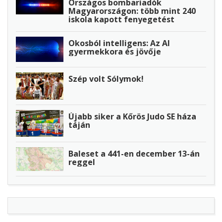
Országos bombariadók
Magyarországon: több mint 240
iskola kapott fenyegetést
Okosból intelligens: Az AI
gyermekkora és jövője
Szép volt Sólymok!
Újabb siker a Kőrös Judo SE háza
táján
Baleset a 441-en december 13-án
reggel