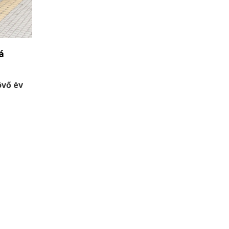
á
övő év