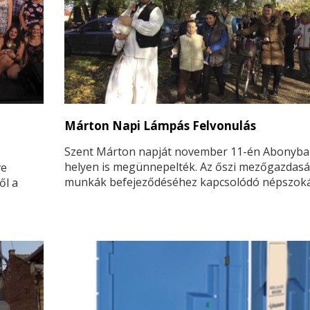
Márton Napi Lámpás Felvonulás
Szent Márton napját november 11-én Abonyba
helyen is megünnepelték. Az őszi mezőgazdasá
ve
munkák befejeződéséhez kapcsolódó népszok
ől a
legendához kötődik: Szent Márton egy libaólb
próbált elrejtőzni, amikor püspökké akarták
megválasztani, de a ludak elárulták gágogásukk
Ebből ered a népszokás ikonikus állata: a liba.