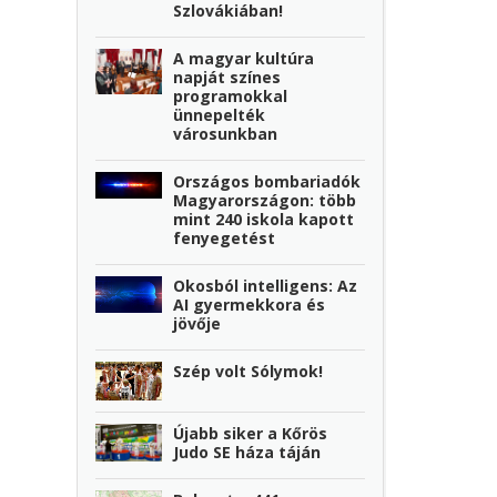
Szlovákiában!
A magyar kultúra
napját színes
programokkal
ünnepelték
városunkban
Országos bombariadók
Magyarországon: több
mint 240 iskola kapott
fenyegetést
Okosból intelligens: Az
AI gyermekkora és
jövője
Szép volt Sólymok!
Újabb siker a Kőrös
Judo SE háza táján