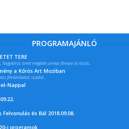
PROGRAMAJÁNLÓ
RETET TERE
 Nagykőrös ismét megtelik ünnepi fénnyel és közös...
lmény a Kőrös Art Moziban
s filmkínálattal, családi...
jel-Nappal
09.22.
rja a Csemői Községi Könyvtár és...
 Felvonulás és Bál 2018.09.08.
20-i programok