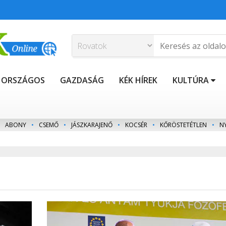
ORSZÁGOS
GAZDASÁG
KÉK HÍREK
KULTÚRA
ABONY
•
CSEMŐ
•
JÁSZKARAJENŐ
•
KOCSÉR
•
KŐRÖSTETÉTLEN
•
N