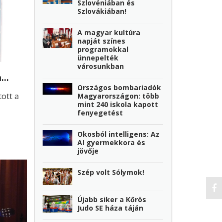
Szlovéniában és
Szlovákiában!
A magyar kultúra
napját színes
programokkal
ünnepelték
városunkban
n…
Országos bombariadók
tott a
Magyarországon: több
mint 240 iskola kapott
fenyegetést
Okosból intelligens: Az
AI gyermekkora és
jövője
Szép volt Sólymok!
Újabb siker a Kőrös
Judo SE háza táján