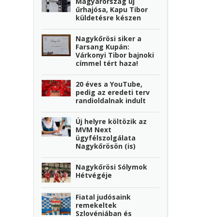
Magyarország új
űrhajósa, Kapu Tibor
küldetésre készen
Nagykőrösi siker a
Farsang Kupán:
Várkonyi Tibor bajnoki
címmel tért haza!
20 éves a YouTube,
pedig az eredeti terv
randioldalnak indult
Új helyre költözik az
MVM Next
ügyfélszolgálata
Nagykőrösön (is)
Nagykőrösi Sólymok
Hétvégéje
Fiatal judósaink
remekeltek
Szlovéniában és