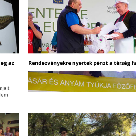
meg az
Rendezvényekre nyertek pénzt a térség fa
jait
 Nem
odáival
 kreatív
indenki