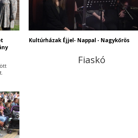
et
Kultúrházak Éjjel- Nappal - Nagykőrös
ány
Fiaskó
ött
t.