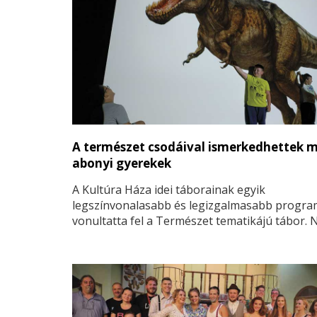
A természet csodáival ismerkedhettek 
abonyi gyerekek
A Kultúra Háza idei táborainak egyik
legszínvonalasabb és legizgalmasabb program
vonultatta fel a Természet tematikájú tábor.
csak állatokkal, hanem környezetünk egyéb cs
is megismerkedhettek a gyermekek, továbbá a
foglalkozások sem maradtak el. Még finom
levendulaszörpöt is főztek közösen, illetve m
„saját” termelői mézet vihetett haza.