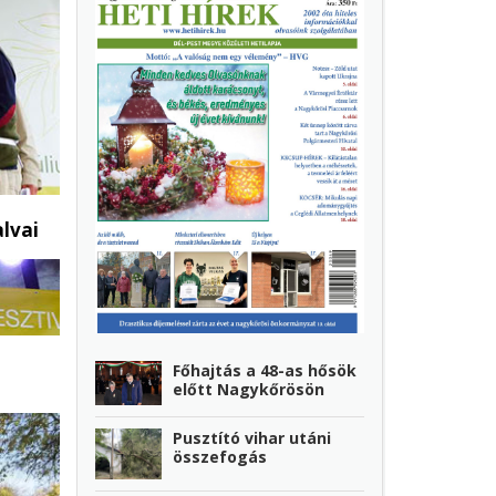
lvai
Főhajtás a 48-as hősök
előtt Nagykőrösön
Pusztító vihar utáni
összefogás