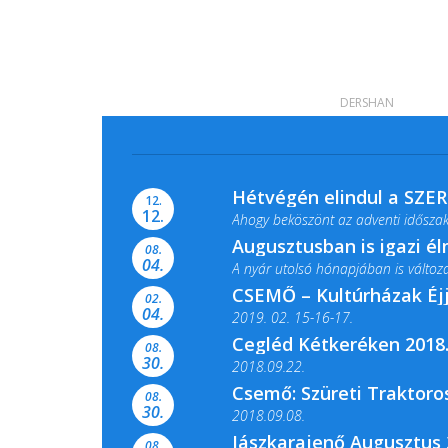
DERSHAN
Hétvégén elindul a SZE
12.
12.
Ahogy beköszönt az adventi időszak,
Augusztusban is igazi é
08.
04.
A nyár utolsó hónapjában is változato
CSEMŐ – Kultúrházak Éj
02.
04.
2019. 02. 15-16-17.
Cegléd Kétkeréken 2018.
08.
Színes és tartalmas programokkal vá
30.
2018.09.22.
Csemő: Szüreti Traktoros
08.
30.
2018.09.08.
Jászkarajenő Augusztus 
08.