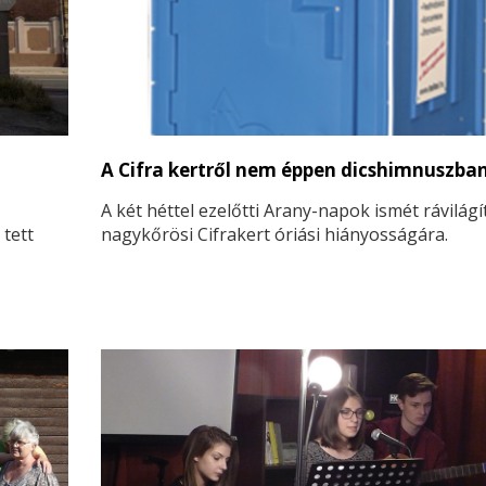
A Cifra kertről nem éppen dicshimnuszba
A két héttel ezelőtti Arany-napok ismét rávilágí
 tett
nagykőrösi Cifrakert óriási hiányosságára.
 ezzel
séges.