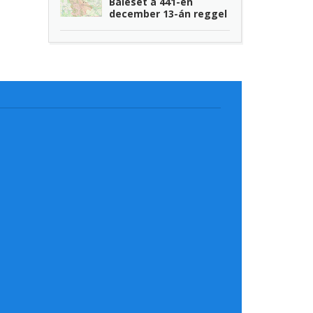
Baleset a 441-en
december 13-án reggel