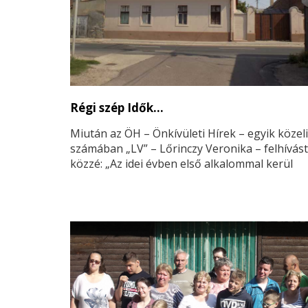
Régi szép Idők…
Miután az ÖH – Önkívületi Hírek – egyik közeli
számában „LV” – Lőrinczy Veronika – felhívást
közzé: „Az idei évben első alkalommal kerül
megrendezésre a Nagykőrös szépe verseny…”,
kapcsolatban néhány fogalmat tisztázni szük