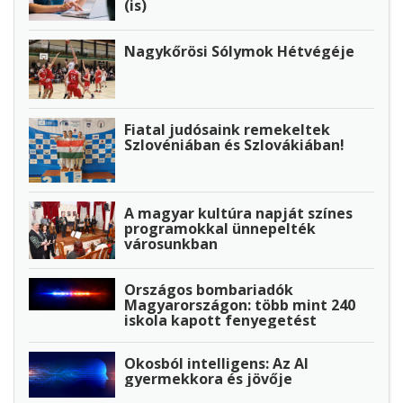
(is)
Nagykőrösi Sólymok Hétvégéje
Fiatal judósaink remekeltek
Szlovéniában és Szlovákiában!
A magyar kultúra napját színes
programokkal ünnepelték
városunkban
Országos bombariadók
Magyarországon: több mint 240
iskola kapott fenyegetést
Okosból intelligens: Az AI
gyermekkora és jövője