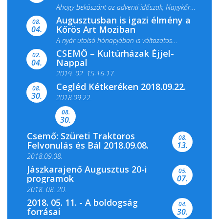
Ahogy beköszönt az adventi időszak, Nagykőrös
Augusztusban is igazi élmény a
ismét megtelik ünnepi fénnyel és közös...
08.
Kőrös Art Moziban
04.
A nyár utolsó hónapjában is változatos
CSEMŐ – Kultúrházak Éjjel-
filmkínálattal, családi...
02.
Nappal
04.
2019. 02. 15-16-17.
Cegléd Kétkeréken 2018.09.22.
08.
Színes és tartalmas programokkal várja a
30.
2018.09.22.
Csemői Községi Könyvtár és...
08.
30.
Csemő: Szüreti Traktoros
08.
Felvonulás és Bál 2018.09.08.
13.
2018.09.08.
Jászkarajenő Augusztus 20-i
05.
programok
07.
2018. 08. 20.
2018. 05. 11. - A boldogság
04.
forrásai
30.