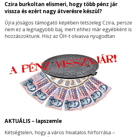
Czira burkoltan elismeri, hogy több pénz jár
vissza és ezért nagy átverésre készül?
Újra jóságos támogató képében tetszeleg Czira, persze
nem ez a legnagyobb baj, mert ehhez már egyébként is
hozzászoktunk. Hisz az ÖH-t olvasva nyugodtan
juthatunk arra a következtetésre, hogy ha süt a nap,
azt is Czirának köszönhetjük, ha a termést adó eső jön,
azt is. Fenti logika mentén és az ÖH sugallatai alapján
persze oda is eljuthatnánk, hogy a természeti
katasztrófák előidézői pedig az ellenzéki képviselők és
szavazók…
Persze csak eljuthatnánk, ha mindnyájan
gondolkodás nélkül „bekajálnánk” a propagandát,
és a józan eszünket nem használnánk. Bizony a
Heti Hírek létezése is – mely igencsak csípi
egyesek szemét – azt bizonyítja, hogy használjuk
az eszünket és hála Istennek ezzel egyre többen
vagyunk!
AKTUÁLIS – lapszemle
Kétségtelen, hogy a város hivatalos hírforrása –