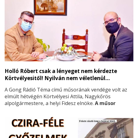
Holló Róbert csak a lényeget nem kérdezte
Körtvélyesitől! Nyilván nem véletlenül…
A Gong Rádió Téma című műsorának vendége volt az
elmúlt hétvégén Körtvélyesi Attila, Nagykőrös
alpolgármestere, a helyi Fidesz elnöke.
A műsor
beharangozójából előre tudható volt, hogy nagy
izzadásra nem kell számolnia Körtvélyesinek,
ugyanis a kérdező az a Holló Róbert volt, aki a
tavalyi önkormányzati választás alkalmával a
Fidesz szekerét tolva kampányolt mostani