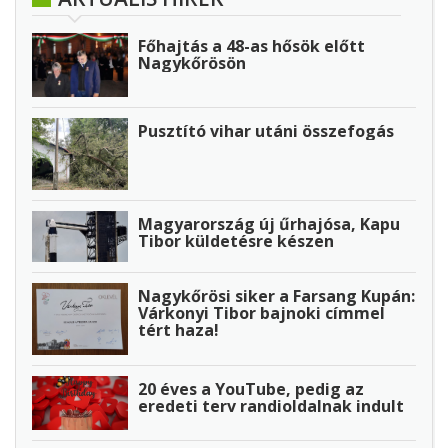
Főhajtás a 48-as hősök előtt
Nagykőrösön
Pusztító vihar utáni összefogás
Magyarország új űrhajósa, Kapu
Tibor küldetésre készen
Nagykőrösi siker a Farsang Kupán:
Várkonyi Tibor bajnoki címmel
tért haza!
20 éves a YouTube, pedig az
eredeti terv randioldalnak indult