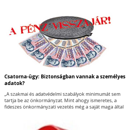
Csatorna-ügy: Biztonságban vannak a személyes
adatok?
„A szakmai és adatvédelmi szabályok minimumát sem
tartja be az önkormányzat. Mint ahogy ismeretes, a
fideszes önkormányzati vezetés még a saját maga által
beígért 30 000 forintot sem akarta kifizetni a
lakosságnak. Csakhogy hiba csúszott a gépezetbe,
mert 23 perccel később nyújtottak be egy beadványt.