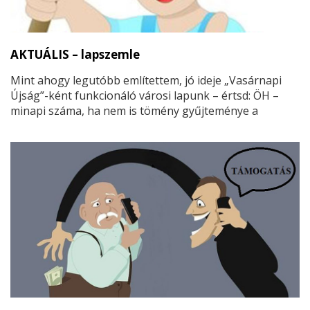
AKTUÁLIS – lapszemle
Mint ahogy legutóbb említettem, jó ideje „Vasárnapi
Újság”-ként funkcionáló városi lapunk – értsd: ÖH –
minapi száma, ha nem is tömény gyűjteménye a
regnáló városvezetés baromságainak, de vannak
benne jellemző részletek…