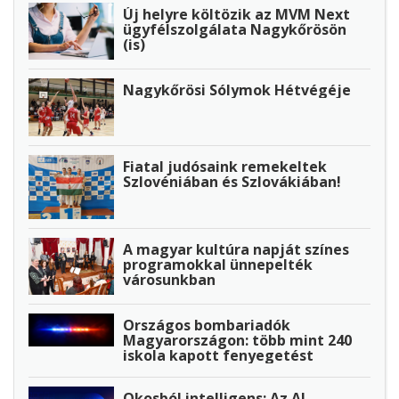
Új helyre költözik az MVM Next
ügyfélszolgálata Nagykőrösön
(is)
Nagykőrösi Sólymok Hétvégéje
Fiatal judósaink remekeltek
Szlovéniában és Szlovákiában!
A magyar kultúra napját színes
programokkal ünnepelték
városunkban
Országos bombariadók
Magyarországon: több mint 240
iskola kapott fenyegetést
Okosból intelligens: Az AI