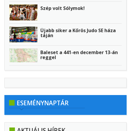
Szép volt Sólymok!
Újabb siker a Kőrös Judo SE háza
táján
Baleset a 441-en december 13-án
reggel
ESEMÉNYNAPTÁR
AKTUÁLIS HÍREK