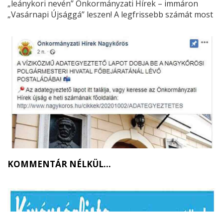
„leánykori nevén” Önkormányzati Hírek – immáron
„Vasárnapi Újsággá” leszen! A legfrissebb számát most
is a vasárnapi ebédet követő ejtőzés közben vehettem
kézbe. Miután felületesen átlapoztam, döbbentem rá:
Hova lett a Szerkesztőség mosolyt-fakasztó nagy
találmánya: a „KÖRÖSI SZÁM”? Illetve „SZÁMOK”…
KOMMENTÁR NÉLKÜL…