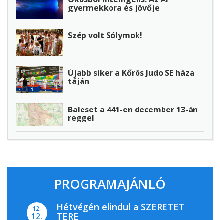
gyermekkora és jövője
Szép volt Sólymok!
Újabb siker a Kőrös Judo SE háza
táján
Baleset a 441-en december 13-án
reggel
PROGRAMAJÁNLÓ
Hétvégén elindul a SZERETET
12.
TERE
12.