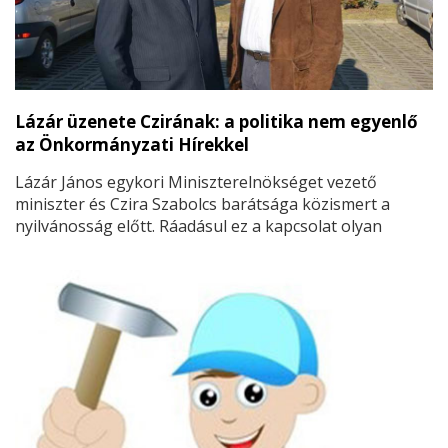
Lázár üzenete Czirának: a politika nem egyenlő
az Önkormányzati Hírekkel
Lázár János egykori Miniszterelnökséget vezető
miniszter és Czira Szabolcs barátsága közismert a
nyilvánosság előtt. Ráadásul ez a kapcsolat olyan
mélyen bizalmasnak mondható, hogy Lázár János még
a kutyájával kapcsolatban is a már hosszú ideje nem
praktizáló állatorvos-polgármestertől kért tanácsot –
legalábbis ő ezzel indokolta a sajtónak, hogy miért is
tett annak idején látogatást fideszes párttársa
nagykőrösi hivatalában.