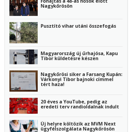
Főhajtás a 48-as hősök előtt
Nagykőrösön
Pusztító vihar utáni összefogás
Magyarország új űrhajósa, Kapu
Tibor küldetésre készen
Nagykőrösi siker a Farsang Kupán:
Várkonyi Tibor bajnoki címmel
tért haza!
20 éves a YouTube, pedig az
eredeti terv randioldalnak indult
Új helyre költözik az MVM Next
ügyfélszolgálata Nagykőrösön