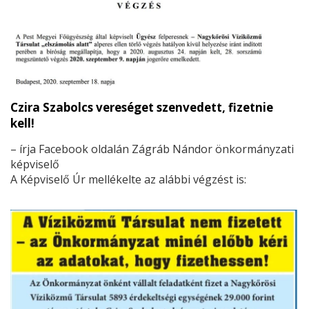
mikéntjéről: műfaj, lapszerkesztés,
témaválasztás, stb. stb.
Czira Szabolcs vereséget szenvedett, fizetnie
kell!
– írja Facebook oldalán Zágráb Nándor önkormányzati
képviselő
A Képviselő Úr mellékelte az alábbi végzést is: