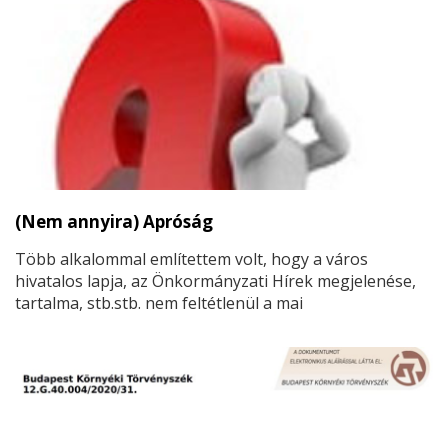
Amely ezáltal érvénytelenné vált, és így nem tudta ismét
elodázni a tartozás rendezését. Vagyis 23 percen
múlott a mostani kifizetés 5000 nagykőrösi háztartás
részére!” – írja Facebook oldalán Zágráb Nándor
önkormányzati képviselő.
(Nem annyira) Apróság
Több alkalommal említettem volt, hogy a város
hivatalos lapja, az Önkormányzati Hírek megjelenése,
tartalma, stb.stb. nem feltétlenül a mai
szerkesztőségnek – ha van ilyen –– személyes
felelőssége…
Gyanítom, hogy fogalmuk sincs arról,
hogy milyennek kellene lennie egy kisvárosi,
„önkormányzati” újságnak! De az évek óta
tapasztaltak alapján az sem hihető, hogy
egyáltalán fogalmuk lenne az újságírás