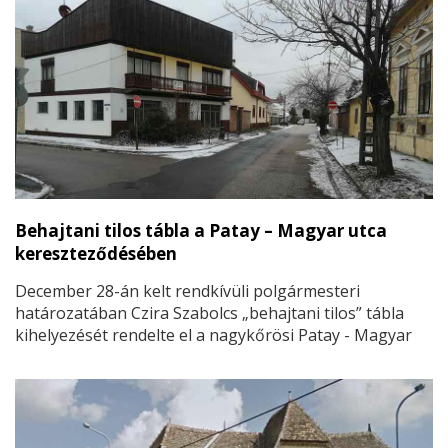
Behajtani tilos tábla a Patay – Magyar utca
kereszteződésében
December 28-án kelt rendkívüli polgármesteri
határozatában Czira Szabolcs „behajtani tilos” tábla
kihelyezését rendelte el a nagykőrösi Patay - Magyar
utca kereszteződésben a Patay utca 20. szám alatti
iskolaépület elé.