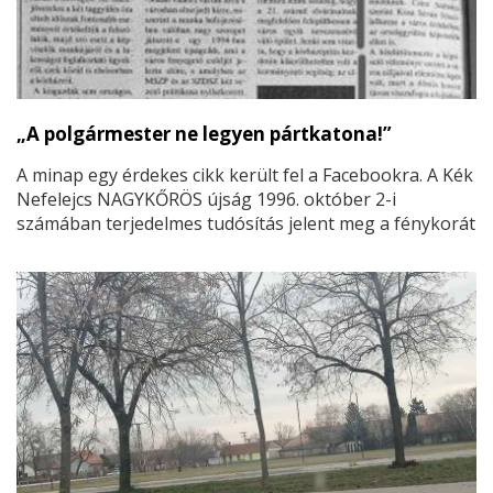
minden esetben a nagykőrösi Betty Home Kft,
amelynek a tulajdonosa és ügyvezetője Lantai
Zsolt.
„A polgármester ne legyen pártkatona!”
A minap egy érdekes cikk került fel a Facebookra. A Kék
Nefelejcs NAGYKŐRÖS újság 1996. október 2-i
számában terjedelmes tudósítás jelent meg a fénykorát
élő Független Kisgazdapárt nagykőrösi szervezetének
taggyűléséről. A beszámoló szerint a kisgazda tagság
az akkor még félkész állapotban lévő új kórház
érdekében nagyobb harcosságot szeretett volna látni
Kósa István polgármestertől (MSZP-SZDSZ), akár a
saját politikai oldalán álló országgyűlési képviselőkkel
szemben is.