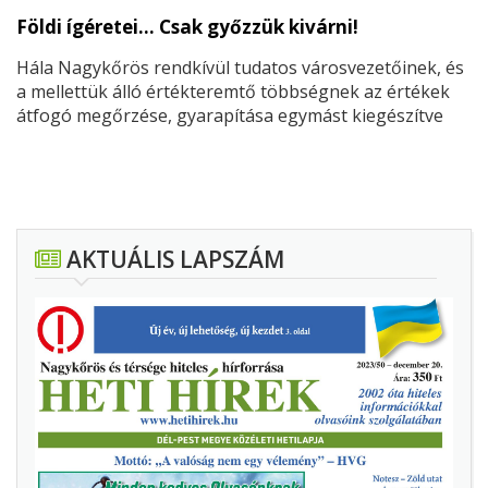
Földi ígéretei… Csak győzzük kivárni!
Hála Nagykőrös rendkívül tudatos városvezetőinek, és
a mellettük álló értékteremtő többségnek az értékek
átfogó megőrzése, gyarapítása egymást kiegészítve
éltetik a várost – ezzel a cifrán szőtt barokkos
mondattal kezdi a Czira-kabinet szerkesztette
Önkormányzati Hírekben megjelent interjút Földi
László, térségünk Fidesz-KDNP-s országgyűlési
képviselője. Mondja ezt azután, hogy néhány héttel
AKTUÁLIS LAPSZÁM
ezelőtt Nagykőrös múltjának írott történelmét, a helyi
levéltár kincseit a Fidesz asszisztálásával gyakorlatilag
elrabolták a városból.