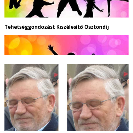
Tehetséggondozást Kiszélesítő Ösztöndíj