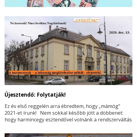
Újesztendő: Folytatják!
Ez év első reggelén arra ébredtem, hogy „mámög”
2021-et írunk! Nem sokkal később jött a döbbenet:
hogy harmincegy esztendővel volnánk a rendszerváltás
első éve után.
Uram Isten! Micsoda 31 év volt ez…?