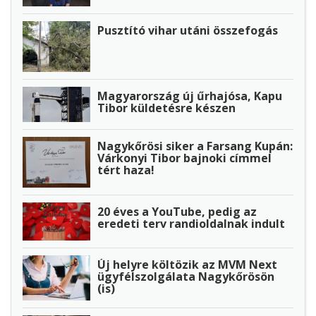
Pusztító vihar utáni összefogás
Magyarország új űrhajósa, Kapu
Tibor küldetésre készen
Nagykőrösi siker a Farsang Kupán:
Várkonyi Tibor bajnoki címmel
tért haza!
20 éves a YouTube, pedig az
eredeti terv randioldalnak indult
Új helyre költözik az MVM Next
ügyfélszolgálata Nagykőrösön
(is)