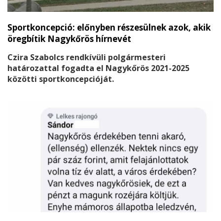
Sportkoncepció: előnyben részesülnek azok, akik
öregbítik Nagykőrös hírnevét
Czira Szabolcs rendkívüli polgármesteri
határozattal fogadta el Nagykőrös 2021-2025
közötti sportkoncepcióját.
A koncepció helyzetelemzése szerint Nagykőrösön
egész évben biztosított a lehetőség a sportolásra, a
kisgyermekektől a diáksport-, a szabadidős és
versenysportot biztosító egyesületeken át, egészen a
szenior korosztályig.