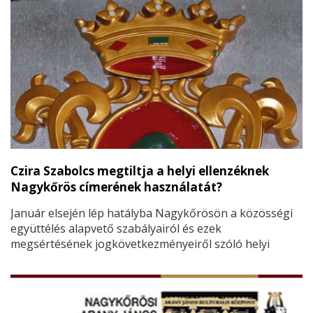
Czira Szabolcs megtiltja a helyi ellenzéknek
Nagykőrös címerének használatát?
Január elsején lép hatályba Nagykőrösön a közösségi
együttélés alapvető szabályairól és ezek
megsértésének jogkövetkezményeiről szóló helyi
rendelet, amelyet a koronavírus miatti veszélyhelyzet
adta jogával élve az előterjesztő
Czira Szabolcs
rendkívüli polgármesteri döntéssel, a képviselő-
testület nélkül, egyszemélyben fogadott el.