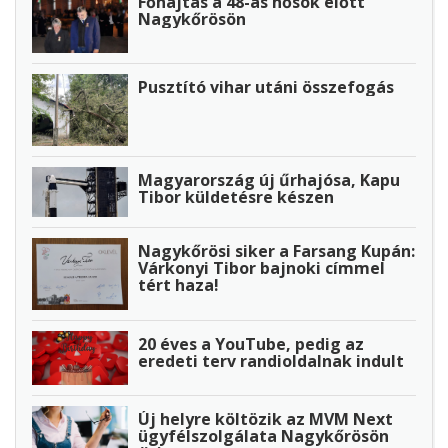
Főhajtás a 48-as hősök előtt
Nagykőrösön
Pusztító vihar utáni összefogás
Magyarország új űrhajósa, Kapu
Tibor küldetésre készen
Nagykőrösi siker a Farsang Kupán:
Várkonyi Tibor bajnoki címmel
tért haza!
20 éves a YouTube, pedig az
eredeti terv randioldalnak indult
Új helyre költözik az MVM Next
ügyfélszolgálata Nagykőrösön