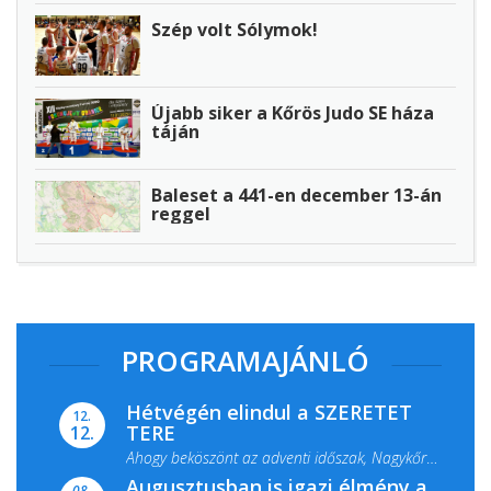
Szép volt Sólymok!
Újabb siker a Kőrös Judo SE háza
táján
Baleset a 441-en december 13-án
reggel
PROGRAMAJÁNLÓ
Hétvégén elindul a SZERETET
12.
TERE
12.
Ahogy beköszönt az adventi időszak, Nagykőrös
Augusztusban is igazi élmény a
ismét megtelik ünnepi fénnyel és közös...
08.