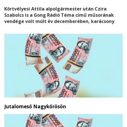
Körtvélyesi Attila alpolgármester után Czira
Szabolcs is a Gong Rádió Téma című műsorának
vendége volt múlt év decemberében, karácsony
előtt. A
„kérdező”
ismét az a Holló Róbert volt, aki
az önkormányzati választás alkalmával a
Fidesznek kampányolt
, így az előző eszmecseréhez
hasonlóan, most is gond nélkül vállalta el a
mikrofonállvány szerepét.
Jutalomeső Nagykőrösön