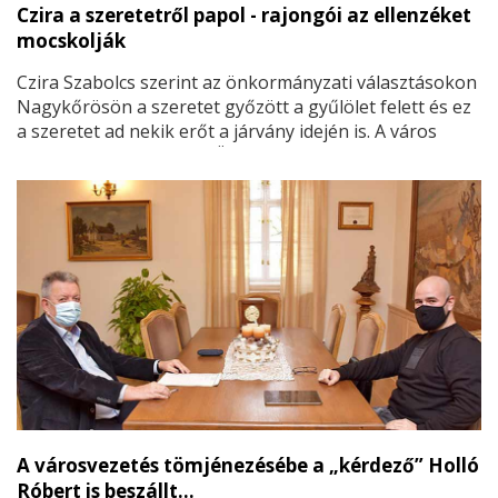
Czira a szeretetről papol - rajongói az ellenzéket
mocskolják
Czira Szabolcs szerint az önkormányzati választásokon
Nagykőrösön a szeretet győzött a gyűlölet felett és ez
a szeretet ad nekik erőt a járvány idején is. A város
polgármestere erről az Önkormányzati Hírekben
megjelent interjúban beszélt, amelyben szinte minden
második mondat a szeretetről szólt.
A városvezetés tömjénezésébe a „kérdező” Holló
Róbert is beszállt…