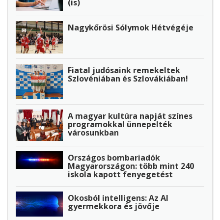
(is)
Nagykőrösi Sólymok Hétvégéje
Fiatal judósaink remekeltek
Szlovéniában és Szlovákiában!
A magyar kultúra napját színes
programokkal ünnepelték
városunkban
Országos bombariadók
Magyarországon: több mint 240
iskola kapott fenyegetést
Okosból intelligens: Az AI
gyermekkora és jövője