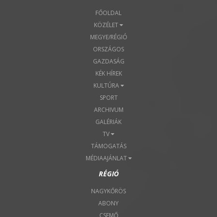
FŐOLDAL
KÖZÉLET
MEGYE/RÉGIÓ
ORSZÁGOS
GAZDASÁG
KÉK HÍREK
KULTÚRA
SPORT
ARCHIVUM
GALÉRIÁK
TV
TÁMOGATÁS
MÉDIAAJÁNLAT
RÉGIÓ
NAGYKŐRÖS
ABONY
CSEMŐ