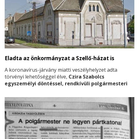
Eladta az önkormányzat a Szellő-házat is
A koronavírus-járvány miatti veszélyhelyzet adta
törvényi lehetőséggel élve,
Czira Szabolcs
egyszemélyi döntéssel, rendkívüli polgármesteri
határozattal eladta a nagykőrösi önkormányzat
tulajdonában álló Határ u. 6., 8., 10., 12.
ingatlanokat, a Zöldfa utca 17. szám alatti
társasház 1. számú albetétét, valamint a Rákóczi
utca 55/1-2-3-4-5. számú lakásokat.
Ez utóbbi
épületet a városban az építtető Szellő Sándor
vendéglős neve után Szellő-házként ismerik.
A
nyilvános határozat szerint a nyertes vásárló