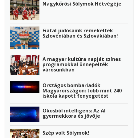
Nagykőrösi Sólymok Hétvégéje
Fiatal judósaink remekeltek
Szlovéniában és Szlovákiában!
A magyar kultúra napját színes
programokkal ünnepelték
városunkban
Országos bombariadók
Magyarországon: több mint 240
iskola kapott fenyegetést
Okosból intelligens: Az AI
gyermekkora és jövője
Szép volt Sólymok!