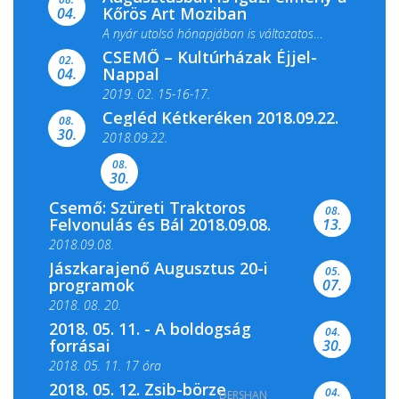
Kőrös Art Moziban
04.
A nyár utolsó hónapjában is változatos
CSEMŐ – Kultúrházak Éjjel-
filmkínálattal, családi...
02.
Nappal
04.
2019. 02. 15-16-17.
Cegléd Kétkeréken 2018.09.22.
08.
Színes és tartalmas programokkal várja a
30.
2018.09.22.
Csemői Községi Könyvtár és...
08.
30.
Csemő: Szüreti Traktoros
08.
Felvonulás és Bál 2018.09.08.
13.
2018.09.08.
Jászkarajenő Augusztus 20-i
05.
programok
07.
2018. 08. 20.
2018. 05. 11. - A boldogság
04.
forrásai
30.
2018. 05. 11. 17 óra
2018. 05. 12. Zsib-börze
04.
DERSHAN