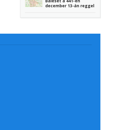
Baleset a 441-en
december 13-án reggel