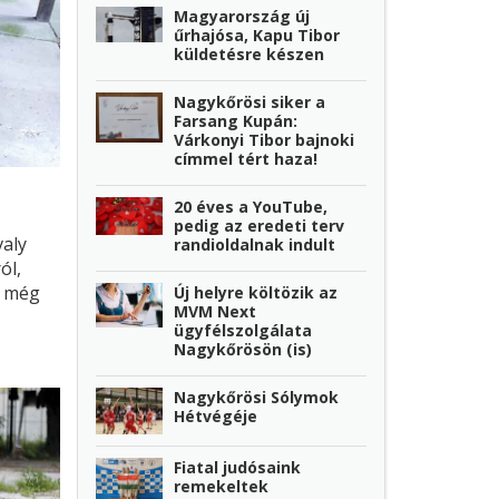
Magyarország új
űrhajósa, Kapu Tibor
küldetésre készen
Nagykőrösi siker a
Farsang Kupán:
Várkonyi Tibor bajnoki
címmel tért haza!
20 éves a YouTube,
pedig az eredeti terv
valy
randioldalnak indult
ól,
y még
Új helyre költözik az
MVM Next
 sokan
ügyfélszolgálata
kben,
Nagykőrösön (is)
Nagykőrösi Sólymok
Hétvégéje
at
r a
Fiatal judósaink
remekeltek
áira,