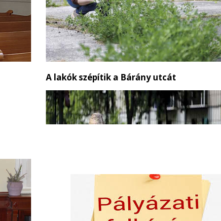
portáira.
A lakók szépítik a Bárány utcát