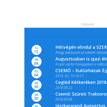
DERSHAN
Hétvégén elindul a SZE
12.
12.
Ahogy beköszönt az adventi időszak,
Augusztusban is igazi é
08.
04.
A nyár utolsó hónapjában is változato
CSEMŐ – Kultúrházak Éj
02.
04.
2019. 02. 15-16-17.
Cegléd Kétkeréken 2018.
08.
Színes és tartalmas programokkal vá
30.
2018.09.22.
Csemő: Szüreti Traktoros
08.
30.
2018.09.08.
Jászkarajenő Augusztus 
08.