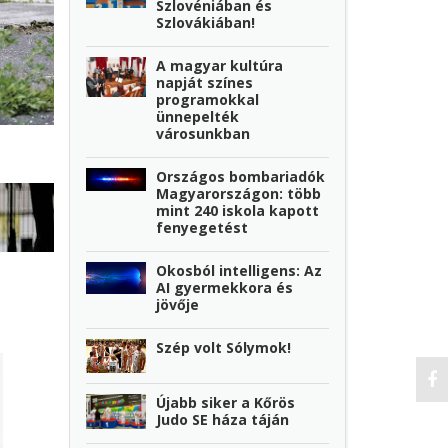
Szlovéniában és
Szlovákiában!
A magyar kultúra
napját színes
programokkal
ünnepelték
városunkban
Országos bombariadók
Magyarországon: több
mint 240 iskola kapott
fenyegetést
Okosból intelligens: Az
AI gyermekkora és
jövője
Szép volt Sólymok!
Újabb siker a Kőrös
Judo SE háza táján