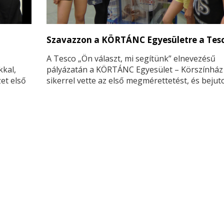
Szavazzon a KÖRTÁNC Egyesületre a Tes
A Tesco „Ön választ, mi segítünk” elnevezésű
kal,
pályázatán a KÖRTÁNC Egyesület – Körszínház
zet első
sikerrel vette az első megmérettetést, és bejuto
mindent eldöntő szavazatgyűjtő fordulóba.
s 14-én