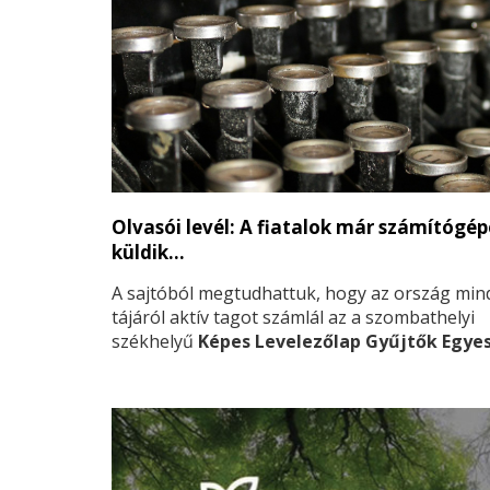
Olvasói levél: A fiatalok már számítógé
küldik…
A sajtóból megtudhattuk, hogy az ország min
tájáról aktív tagot számlál az a szombathelyi
székhelyű
Képes Levelezőlap Gyűjtők Egye
ami igen jelentős javulás, tekintettel arra, hog
megalakulásukkor – úgy harminc évvel ezelőt
csak háromszázan voltak.