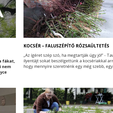
KOCSÉR – FALUSZÉPÍTŐ RÓZSAÜLTETÉS
„Az ígéret szép szó, ha megtartják úgy jó!” - Ta
ilyentájt sokat beszélgettünk a kocsériakkal arr
a fákat,
hogy mennyire szeretnénk egy még szebb, eg
mi nem
zöldebb, egy még élhetőbb faluban élni. Akkor
yce
megerősítettek minket ebben az elképzelésün
most pedig úgy éreztük eljött az ideje, hogy a
lakosság bevonásával hozzáfogjunk a terv
megvalósításához. Ennek keretében első ízben
hirdettük meg néhány hete faluszépítő akciónk
Kocséron, és arra kértük az itt élőket, hogy má
tavaszra gondolva, ültessenek rózsát a falu utc