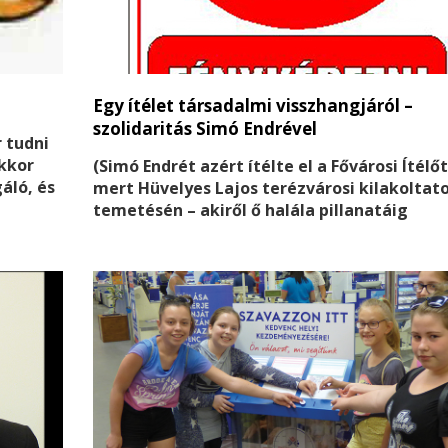
Egy ítélet társadalmi visszhangjáról –
szolidaritás Simó Endrével
 tudni
akkor
(Simó Endrét azért ítélte el a Fővárosi Ítélő
áló, és
mert Hüvelyes Lajos terézvárosi kilakoltat
g
temetésén – akiről ő halála pillanatáig
gondoskodott – fényképeket készített, s a
nak
egyiken - több más személy mellett
jék.
természetesen –szerepelt Dombóvári Eszte
önkormányzat egyik munkatársa is, aki mi
sérelmezte és feljelentette Őt.
szerk.
)