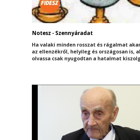
Notesz - Szennyáradat
Ha valaki minden rosszat és rágalmat akar
az ellenzékről, helyileg és országosan is, 
olvassa csak nyugodtan a hatalmat kiszolg
persze médiatúlsúlyban lévő – központila
irányított – újságokat, ahol az ellenzék
képviselői, de még a civilek sem szólalhat
meg saját érdekükben, hogy igazukat véd