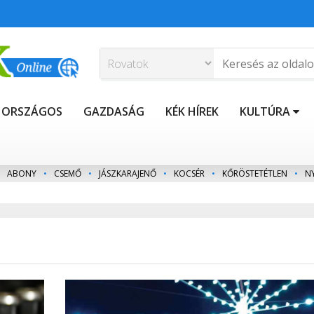
ORSZÁGOS
GAZDASÁG
KÉK HÍREK
KULTÚRA
ABONY
•
CSEMŐ
•
JÁSZKARAJENŐ
•
KOCSÉR
•
KŐRÖSTETÉTLEN
•
N