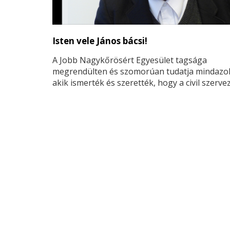
Isten vele János bácsi!
A Jobb Nagykőrösért Egyesület tagsága
megrendülten és szomorúan tudatja mindazok
akik ismerték és szerették, hogy a civil szerve
Kovács Sándor díjjal kitüntetettje, s egyben
tiszteletbeli tagja CSEH JÁNOS 2018. augusztu
életének 95. évében elhunyt.