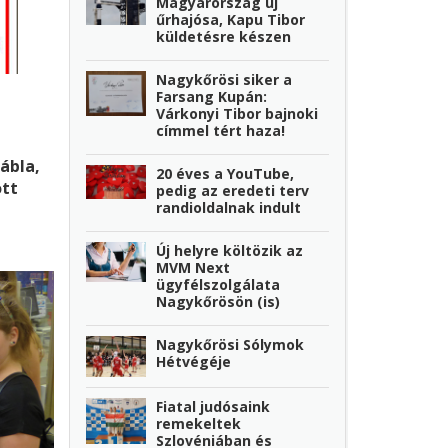
Magyarország új
űrhajósa, Kapu Tibor
küldetésre készen
Nagykőrösi siker a
Farsang Kupán:
Várkonyi Tibor bajnoki
címmel tért haza!
tábla,
20 éves a YouTube,
ott
pedig az eredeti terv
randioldalnak indult
z
Új helyre költözik az
MVM Next
r az
ügyfélszolgálata
ndezt
Nagykőrösön (is)
Nagykőrösi Sólymok
Hétvégéje
Fiatal judósaink
remekeltek
Szlovéniában és