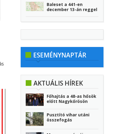
Baleset a 441-en
december 13-án reggel
ESEMÉNYNAPTÁR
ás
AKTUÁLIS HÍREK
i helyi
ített
Főhajtás a 48-as hősök
előtt Nagykőrösön
Pusztító vihar utáni
összefogás