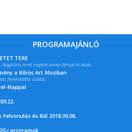
PROGRAMAJÁNLÓ
RETET TERE
 Nagykőrös ismét megtelik ünnepi fénnyel és közös...
lmény a Kőrös Art Moziban
s filmkínálattal, családi...
jel-Nappal
09.22.
rja a Csemői Községi Könyvtár és...
 Felvonulás és Bál 2018.09.08.
20-i programok