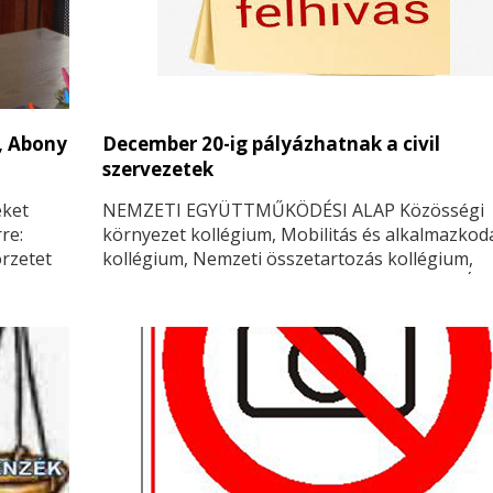
l, Abony
December 20-ig pályázhatnak a civil
szervezetek
eket
NEMZETI EGYÜTTMŰKÖDÉSI ALAP Közösségi
re:
környezet kollégium, Mobilitás és alkalmazkod
örzetet
kollégium, Nemzeti összetartozás kollégium,
Társadalmi felelősségvállalás kollégium, és Új
nemzedékek jövőjéért kollégium pályázatot írt k
és területi hatókörű civil szervezetek egyszerűs
támogatására. Pályázat kiírás kódja: NEA-20-EG