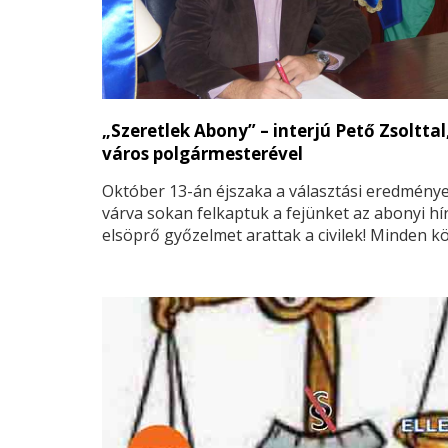
„Szeretlek Abony” – interjú Pető Zsoltta
város polgármesterével
Október 13-án éjszaka a választási eredmény
várva sokan felkaptuk a fejünket az abonyi hír
elsöprő győzelmet arattak a civilek! Minden k
elhozott a Városunk Fejlődésért Egyesület.