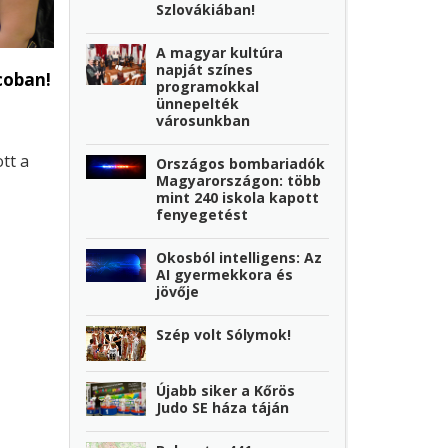
Szlovákiában!
A magyar kultúra
napját színes
coban!
programokkal
ünnepelték
városunkban
tt a
Országos bombariadók
Magyarországon: több
mint 240 iskola kapott
fenyegetést
Okosból intelligens: Az
AI gyermekkora és
jövője
Szép volt Sólymok!
Újabb siker a Kőrös
Judo SE háza táján