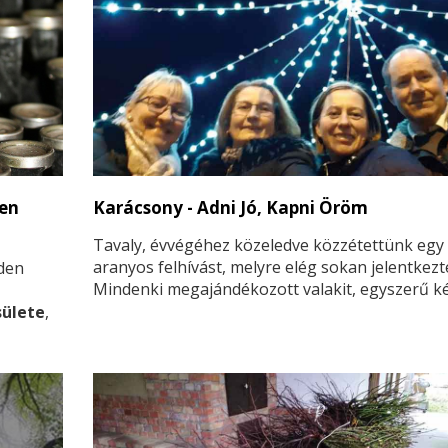
pen
Karácsony - Adni Jó, Kapni Öröm
Tavaly, évvégéhez közeledve közzétettünk egy
aranyos felhívást, melyre elég sokan jelentkezt
den
Mindenki megajándékozott valakit, egyszerű k
készített aprósággal, képeslappal, egy kis édes
sülete
,
Nem tudtuk, hogy kitől érkezik majd az ajándék
y a
várakozás és a másoknak való örömadás igazá
t – még
meghatóvá tette az ünnepi készülődést. Sikerül
kis örömöt és meglepetést csempésznünk így 
karácsonyvárásba. Köszönjük, akik velünk tarto