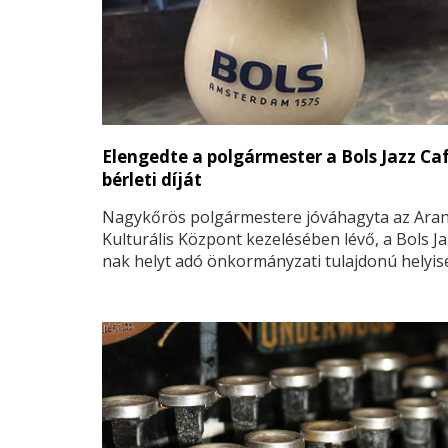
Elengedte a polgármester a Bols Jazz Ca
bérleti díját
Nagykőrös polgármestere jóváhagyta az Aran
Kulturális Központ kezelésében lévő, a Bols Ja
nak helyt adó önkormányzati tulajdonú helyis
bérleti díjának elengedését 2020. november 11
a kihirdetett veszélyhelyzet fennállásáig.