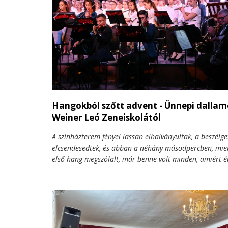
Hangokból szőtt advent - Ünnepi dallam
Weiner Leó Zeneiskolától
A színházterem fényei lassan elhalványultak, a beszélge
elcsendesedtek, és abban a néhány másodpercben, miel
első hang megszólalt, már benne volt minden, amiért 
várni az adventet. Az a különös, megfoghatatlan érzés,
tudjuk: mindjárt történik valami, ami túlmutat egy egy
koncerten. A Weiner Leó Zeneiskola adventi hangversen
ilyen pillanatokkal ajándékozta meg a közönséget Nag