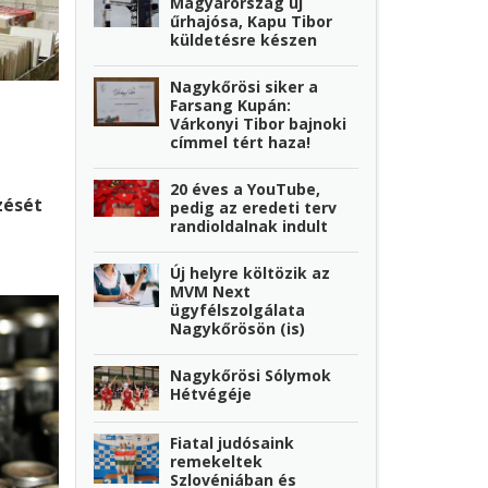
Magyarország új
űrhajósa, Kapu Tibor
küldetésre készen
Nagykőrösi siker a
Farsang Kupán:
Várkonyi Tibor bajnoki
címmel tért haza!
20 éves a YouTube,
zését
pedig az eredeti terv
randioldalnak indult
Új helyre költözik az
MVM Next
ügyfélszolgálata
Nagykőrösön (is)
Nagykőrösi Sólymok
Hétvégéje
Fiatal judósaink
remekeltek
Szlovéniában és