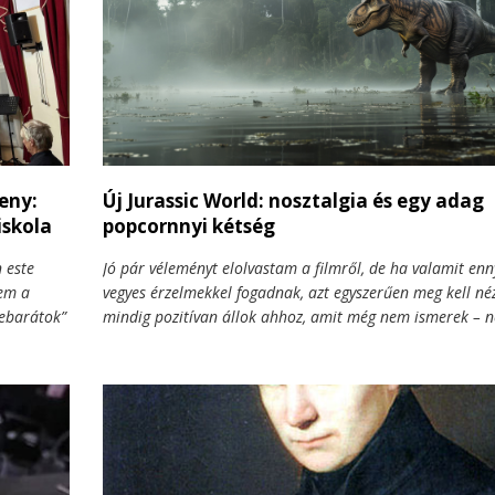
magyar szakmai díját. Most, hogy búcsúzni kényszerülünk
különösen fájdalmas látni, milyen hatalmas űrt hagy m
ez a kivételes tehetség.
eny:
Új Jurassic World: nosztalgia és egy adag
iskola
popcornnyi kétség
 este
Jó pár véleményt elolvastam a filmről, de ha valamit enn
nem a
vegyes érzelmekkel fogadnak, azt egyszerűen meg kell n
nebarátok”
mindig pozitívan állok ahhoz, amit még nem ismerek – 
 közös
várok előre csalódást. Meg hát Scarlett Johansson is sze
remtenek
benne, tehát annyira rossz nem lehet, gondoltam. A Jura
World: Újjászületés nem csak egy újabb dínós mozi: ez a
nosztalgia és a látvány összecsapása a sablonokkal és a 
franchise-vonallal. De vajon megérte a jegy árát?