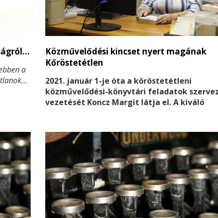
ságról…
Közművelődési kincset nyert magának
Kőröstetétlen
 ebben a
tatlanok…
2021. január 1-je óta a köröstetétleni
közművelődési-könyvtári feladatok szerve
vezetését Koncz Margit látja el. A kiváló
szakember szakmai életútja elképesztően
gazdag, óriási, felbecsülhetetlen értékű
szakmaisággal rendelkezik!