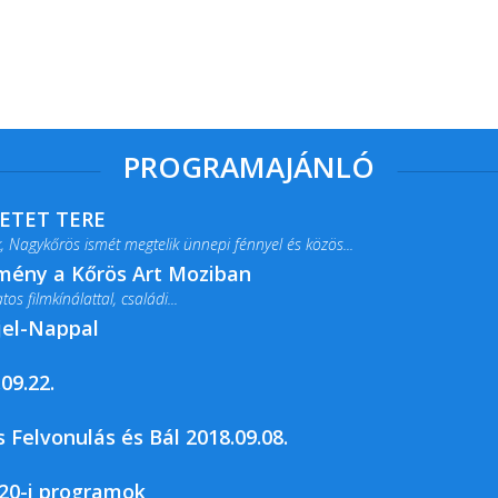
PROGRAMAJÁNLÓ
RETET TERE
 Nagykőrös ismét megtelik ünnepi fénnyel és közös...
lmény a Kőrös Art Moziban
s filmkínálattal, családi...
jel-Nappal
09.22.
rja a Csemői Községi Könyvtár és...
 Felvonulás és Bál 2018.09.08.
20-i programok