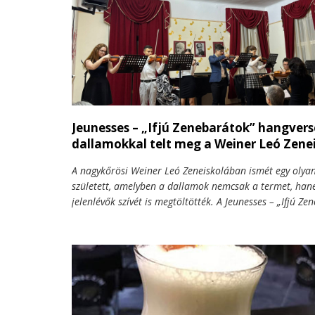
Jeunesses – „Ifjú Zenebarátok” hangvers
dallamokkal telt meg a Weiner Leó Zene
A nagykőrösi Weiner Leó Zeneiskolában ismét egy olyan
született, amelyben a dallamok nemcsak a termet, ha
jelenlévők szívét is megtöltötték. A Jeunesses – „Ifjú Ze
hangverseny ezúttal is bizonyította, milyen erő rejlik a
muzsikálásban, ahol tanárok és növendékek együtt te
felejthetetlen pillanatokat.