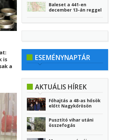
Baleset a 441-en
december 13-án reggel
at:
ESEMÉNYNAPTÁR
 is
sak a
ltak,
AKTUÁLIS HÍREK
Főhajtás a 48-as hősök
előtt Nagykőrösön
Pusztító vihar utáni
összefogás