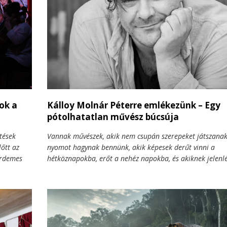
ok a
Kálloy Molnár Péterre emlékezünk – Egy
pótolhatatlan művész búcsúja
tések
Vannak művészek, akik nem csupán szerepeket játszana
őtt az
nyomot hagynak bennünk, akik képesek derűt vinni a
érdemes
hétköznapokba, erőt a nehéz napokba, és akiknek jelenlé
 amikor
valahogy minden pillanat kerekebb lesz. Kálloy Molnár P
szerű
ilyen művész volt. Sokoldalú alkotó, színész, zenész, rend
ye idén is
tanár, aki úgy volt derűs és játékos, hogy közben mély
ykőrösön.
érzékenységgel fordult a világ felé. Halálának híre várat
érkezett és megrendítette az országot — hiszen alig másf
még életművének egyik legfontosabb alakításáért vehette