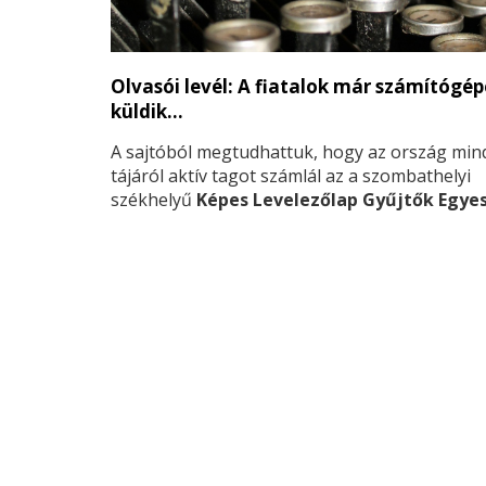
Olvasói levél: A fiatalok már számítógé
küldik…
A sajtóból megtudhattuk, hogy az ország min
tájáról aktív tagot számlál az a szombathelyi
székhelyű
Képes Levelezőlap Gyűjtők Egye
ami igen jelentős javulás, tekintettel arra, hog
megalakulásukkor – úgy harminc évvel ezelőt
csak háromszázan voltak.