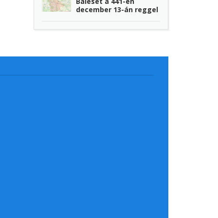
Baleset a 441-en
december 13-án reggel