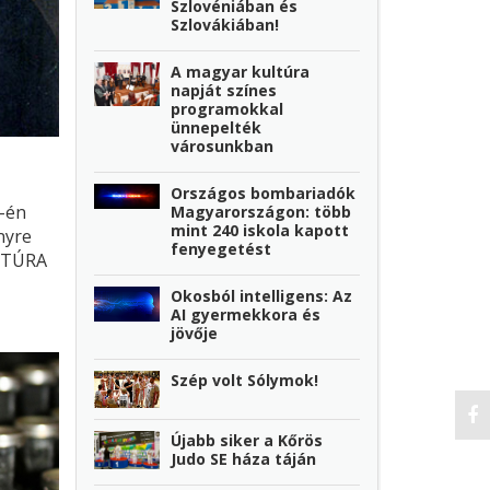
Szlovéniában és
Szlovákiában!
A magyar kultúra
napját színes
programokkal
ünnepelték
városunkban
Országos bombariadók
2-én
Magyarországon: több
mint 240 iskola kapott
nyre
fenyegetést
LTÚRA
Okosból intelligens: Az
AI gyermekkora és
jövője
Szép volt Sólymok!
Újabb siker a Kőrös
Judo SE háza táján