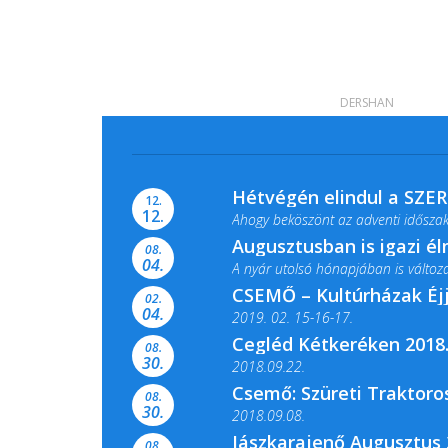
DERSHAN
Hétvégén elindul a SZE
12.
12.
Ahogy beköszönt az adventi időszak,
Augusztusban is igazi é
08.
04.
A nyár utolsó hónapjában is változato
CSEMŐ – Kultúrházak Éj
02.
04.
2019. 02. 15-16-17.
Cegléd Kétkeréken 2018.
08.
Színes és tartalmas programokkal vá
30.
2018.09.22.
Csemő: Szüreti Traktoros
08.
30.
2018.09.08.
Jászkarajenő Augusztus 
08.