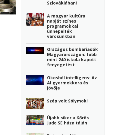
Szlovákiában!
A magyar kultúra
napját színes
programokkal
ünnepelték
városunkban
Országos bombariadók
Magyarországon: több
mint 240 iskola kapott
fenyegetést
Okosból intelligens: Az
AI gyermekkora és
jövője
Szép volt Sólymok!
Újabb siker a Kőrös
Judo SE háza táján