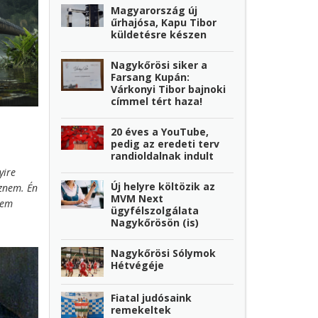
Magyarország új
 tőle,
űrhajósa, Kapu Tibor
aga után
küldetésre készen
Nagykőrösi siker a
Farsang Kupán:
Várkonyi Tibor bajnoki
címmel tért haza!
20 éves a YouTube,
pedig az eredeti terv
randioldalnak indult
yire
Új helyre költözik az
éznem. Én
MVM Next
nem
ügyfélszolgálata
repel
Nagykőrösön (is)
ssic
Nagykőrösi Sólymok
Hétvégéje
fáradt
Fiatal judósaink
remekeltek