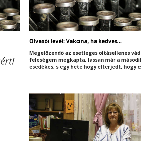
Olvasói levél: Vakcina, ha kedves…
Megelőzendő az esetleges oltásellenes vád
ért!
feleségem megkapta, lassan már a második
esedékes, s egy hete hogy elterjedt, hogy c
regisztrálók kaphatnak, engem is regisztrá
kövessenek!