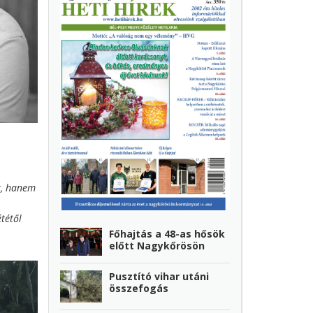
k, hanem
tétől
Főhajtás a 48-as hősök
éter
előtt Nagykőrösön
ező,
Pusztító vihar utáni
lanul
összefogás
él éve
 át első