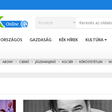
ORSZÁGOS
GAZDASÁG
KÉK HÍREK
KULTÚRA
ABONY
•
CSEMŐ
•
JÁSZKARAJENŐ
•
KOCSÉR
•
KŐRÖSTETÉTLEN
•
N