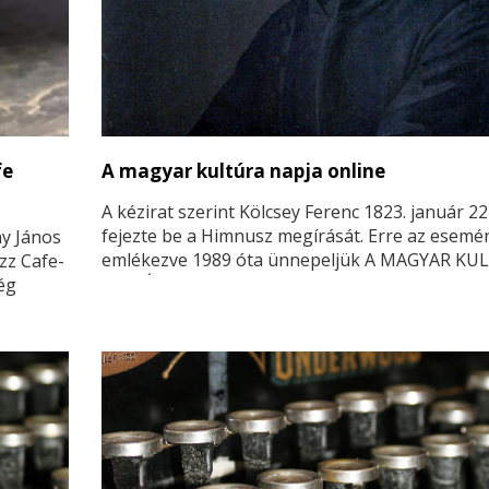
fe
A magyar kultúra napja online
A kézirat szerint Kölcsey Ferenc 1823. január 2
fejezte be a Himnusz megírását. Erre az esemé
y János
emlékezve 1989 óta ünnepeljük A MAGYAR KU
zz Cafe-
NAPJÁT.
ég
. naptól