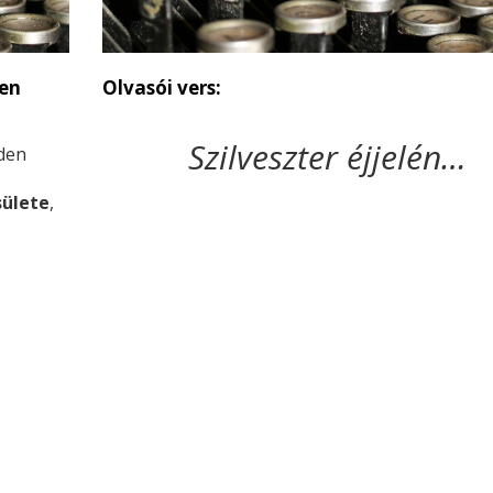
pen
Olvasói vers:
Szilveszter éjjelén…
den
sülete
,
y a
t – még