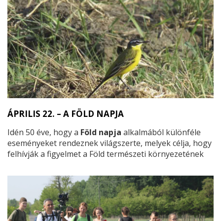
ÁPRILIS 22. – A FÖLD NAPJA
Idén 50 éve, hogy a
Föld napja
alkalmából különféle
eseményeket rendeznek világszerte, melyek célja, hogy
felhívják a figyelmet a Föld természeti környezetének
megóvására.