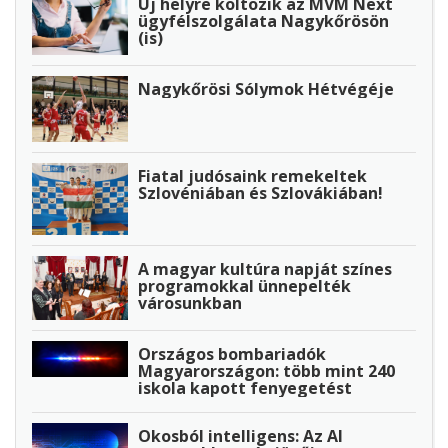
Új helyre költözik az MVM Next
ügyfélszolgálata Nagykőrösön
(is)
Nagykőrösi Sólymok Hétvégéje
Fiatal judósaink remekeltek
Szlovéniában és Szlovákiában!
A magyar kultúra napját színes
programokkal ünnepelték
városunkban
Országos bombariadók
Magyarországon: több mint 240
iskola kapott fenyegetést
Okosból intelligens: Az AI