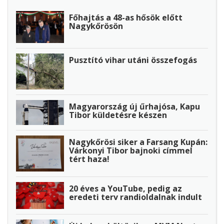
Főhajtás a 48-as hősök előtt
Nagykőrösön
Pusztító vihar utáni összefogás
Magyarország új űrhajósa, Kapu
Tibor küldetésre készen
Nagykőrösi siker a Farsang Kupán:
Várkonyi Tibor bajnoki címmel
tért haza!
20 éves a YouTube, pedig az
eredeti terv randioldalnak indult