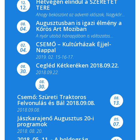
Hétvégén elindul a SZERETET
12.
TERE
12.
Ahogy beköszönt az adventi időszak, Nagykőrös
Augusztusban is igazi élmény a
ismét megtelik ünnepi fénnyel és közös...
08.
Kőrös Art Moziban
04.
A nyár utolsó hónapjában is változatos
CSEMŐ – Kultúrházak Éjjel-
filmkínálattal, családi...
02.
Nappal
04.
2019. 02. 15-16-17.
Cegléd Kétkeréken 2018.09.22.
08.
Színes és tartalmas programokkal várja a
30.
2018.09.22.
Csemői Községi Könyvtár és...
08.
30.
Csemő: Szüreti Traktoros
08.
Felvonulás és Bál 2018.09.08.
13.
2018.09.08.
Jászkarajenő Augusztus 20-i
05.
programok
07.
2018. 08. 20.
2018. 05. 11. - A boldogság