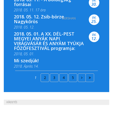
04.
forrásai
30.
2018. 05. 11. 17 óra
2018. 05. 12. Zsib-börze
04.
DERSHAN
2018. 05. 11. 19 óra
Nagykőrös
25.
2018. 05. 12.
2018. 05. 01. A XX. DÉL-PEST
04.
MEGYEI ANYÁK NAPI
12.
VIRÁGVÁSÁR ÉS ANYÁM TYÚKJA
FŐZŐFESZTIVÁL programja:
2018, 05. 01.
Mi szedjük!
2018. Április 14.
2018. Április 15.
1
2
3
4
5
2018. Április 22.
HÍRDETÉS