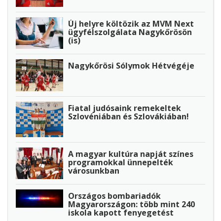
Új helyre költözik az MVM Next
ügyfélszolgálata Nagykőrösön
(is)
Nagykőrösi Sólymok Hétvégéje
Fiatal judósaink remekeltek
Szlovéniában és Szlovákiában!
A magyar kultúra napját színes
programokkal ünnepelték
városunkban
Országos bombariadók
Magyarországon: több mint 240
iskola kapott fenyegetést