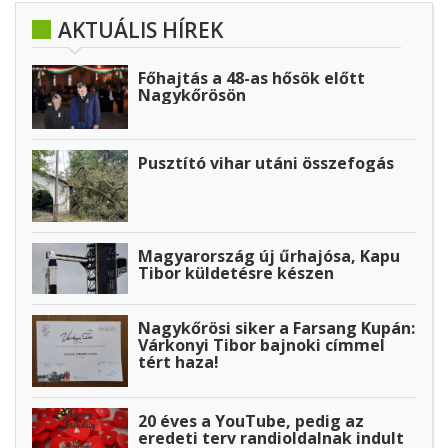
AKTUÁLIS HÍREK
Főhajtás a 48-as hősök előtt
Nagykőrösön
Pusztító vihar utáni összefogás
Magyarország új űrhajósa, Kapu
Tibor küldetésre készen
Nagykőrösi siker a Farsang Kupán:
Várkonyi Tibor bajnoki címmel
tért haza!
20 éves a YouTube, pedig az
eredeti terv randioldalnak indult