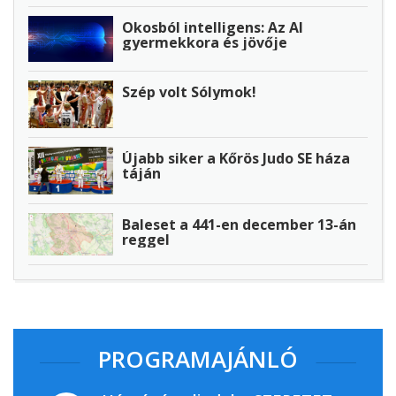
Okosból intelligens: Az AI
gyermekkora és jövője
Szép volt Sólymok!
Újabb siker a Kőrös Judo SE háza
táján
Baleset a 441-en december 13-án
reggel
PROGRAMAJÁNLÓ