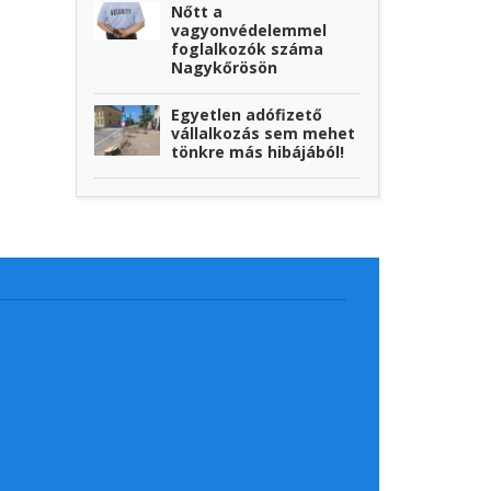
Nőtt a
vagyonvédelemmel
foglalkozók száma
Nagykőrösön
Egyetlen adófizető
vállalkozás sem mehet
tönkre más hibájából!