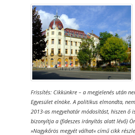
Frissítés: Cikkünkre – a megjelenés után n
Egyesület elnöke. A politikus elmondta, nem
2013-as megyehatár módosítást, hiszen ő is
bizonyítja a (fideszes irányítás alatt lévő
»Nagykőrös megyét válhat« című cikk részlete