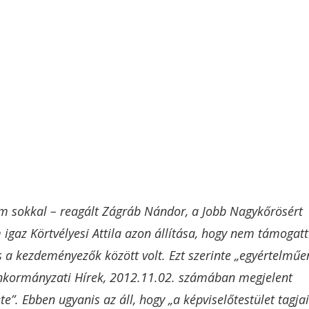
em sokkal – reagált Zágráb Nándor, a Jobb Nagykőrösért
 igaz Körtvélyesi Attila azon állítása, hogy nem támogat
 a kezdeményezők között volt. Ezt szerinte „egyértelműe
) Önkormányzati Hírek, 2012.11.02. számában megjelent
”. Ebben ugyanis az áll, hogy „a képviselőtestület tagjai