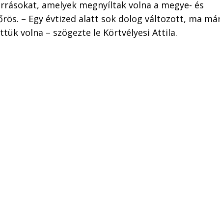
orrásokat, amelyek megnyíltak volna a megye- és
kőrös. – Egy évtized alatt sok dolog változott, ma m
tük volna – szögezte le Körtvélyesi Attila.