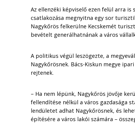
Az ellenzéki képviselő ezen felül arra 
csatlakozása megnyitna egy sor turiszt
Nagykőrös felkerülne Kecskemét turiszti
bevételt generálhatnának a város vállal
A politikus végül leszögezte, a megyevá
Nagykőrösnek. Bács-Kiskun megye ipari 
rejtenek.
– Ha nem lépünk,
Nagykőrös
jövője kerü
fellendítése nélkül a város gazdasága s
lendületet adhat Nagykőrösnek, és lehet
építésére a város lakói számára – összeg