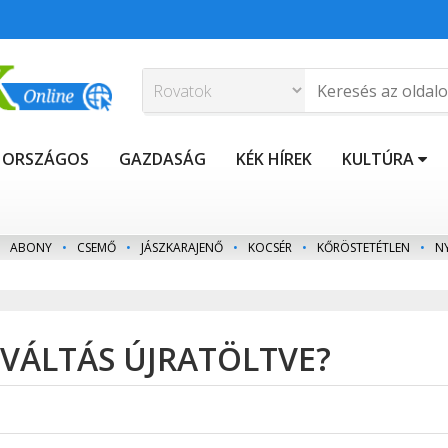
ORSZÁGOS
GAZDASÁG
KÉK HÍREK
KULTÚRA
ABONY
•
CSEMŐ
•
JÁSZKARAJENŐ
•
KOCSÉR
•
KŐRÖSTETÉTLEN
•
N
VÁLTÁS ÚJRATÖLTVE?