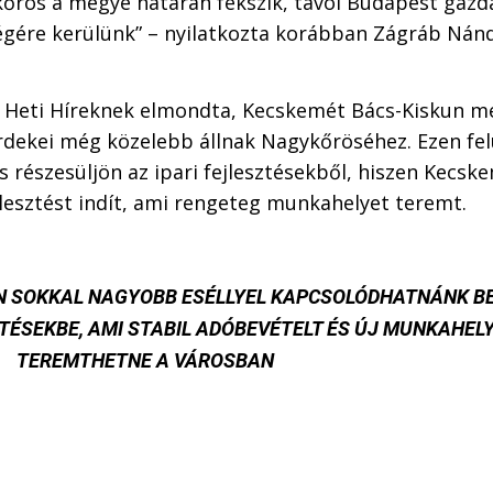
őrös a megye határán fekszik, távol Budapest gazd
égére kerülünk” –
nyilatkozta korábban
Zágráb Nánd
a Heti Híreknek elmondta, Kecskemét Bács-Kiskun m
érdekei még közelebb állnak Nagykőröséhez. Ezen fel
 részesüljön az ipari fejlesztésekből, hiszen Kecsk
lesztést indít, ami rengeteg munkahelyet teremt.
N SOKKAL NAGYOBB ESÉLLYEL KAPCSOLÓDHATNÁNK BE
ZTÉSEKBE, AMI STABIL ADÓBEVÉTELT ÉS ÚJ MUNKAHEL
TEREMTHETNE A VÁROSBAN