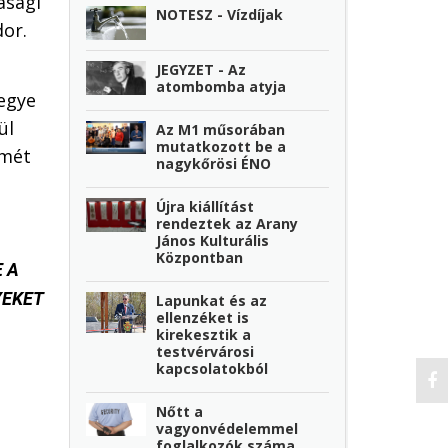
asági
NOTESZ - Vízdíjak
or.
JEGYZET - Az
atombomba atyja
egye
ül
Az M1 műsorában
mutatkozott be a
emét
nagykőrösi ÉNO
Újra kiállítást
rendeztek az Arany
János Kulturális
Központban
 A
YEKET
Lapunkat és az
ellenzéket is
kirekesztik a
testvérvárosi
kapcsolatokból
Nőtt a
vagyonvédelemmel
foglalkozók száma