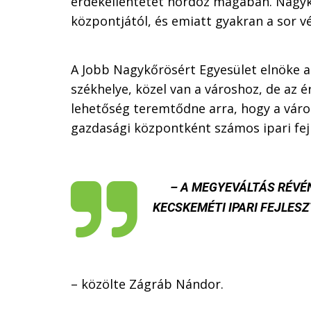
érdekellentétet hordoz magában. Nagyk
központjától, és emiatt gyakran a sor v
A Jobb Nagykőrösért Egyesület elnöke 
székhelye, közel van a városhoz, de az 
lehetőség teremtődne arra, hogy a város
gazdasági központként számos ipari fej
– A MEGYEVÁLTÁS RÉVÉ
KECSKEMÉTI IPARI FEJLES
– közölte Zágráb Nándor.