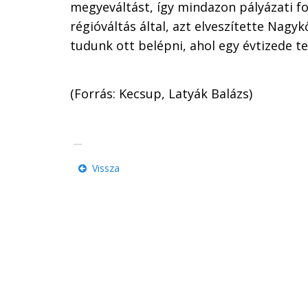
megyeváltást, így mindazon pályázati f
régióváltás által, azt elveszítette Nagy
tudunk ott belépni, ahol egy évtizede tet
(Forrás: Kecsup, Latyák Balázs)
Vissza