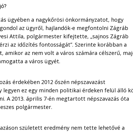
jó?
tás ügyében a nagykőrösi önkormányzatot, hogy
 gondol az ügyről, hajlandók-e megfontolni Zágráb
esi Attila, polgármester kifejtette, „sajnos
Zágráb
zi az időzítés fontosságát”. Szerinte korábban a
t, amikor az nem volt a város számára célszerű, ma
ámogatta a város ügyét.
kozás érdekében 2012 őszén népszavazást
 legyen ez egy minden politikai érdeken felül álló k
ni. A 2013. április 7-én megtartott népszavazás óta
ideszes polgármester.
avazáson született eredmény nem tette lehetővé a