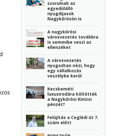
szorulnak az
egyedülálló
nyugdíjasok
Nagykőrösön is
A nagykőrösi
városvezetés továbbra
is semmibe veszi az
ellenzéket
jd
A városvezetés
nyugodtan nézi, hogy
egy vállalkozás
veszélybe kerül
Kecskeméti
özös
luxusirodára költötték
a Nagykőrösi Kinizsi
pénzét?
Felújítás a Ceglédi út 7.
szám előtt
PERISZKÓP -