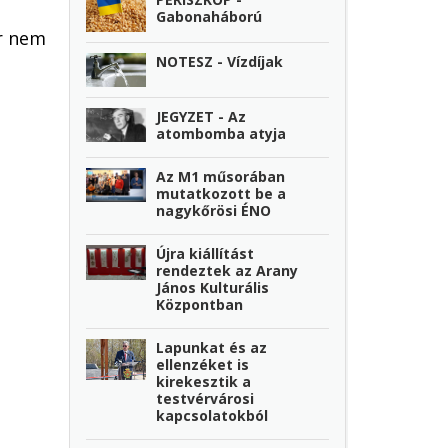
Gabonaháború
ár nem
NOTESZ - Vízdíjak
JEGYZET - Az
atombomba atyja
Az M1 műsorában
mutatkozott be a
nagykőrösi ÉNO
Újra kiállítást
rendeztek az Arany
János Kulturális
Központban
Lapunkat és az
ellenzéket is
kirekesztik a
testvérvárosi
kapcsolatokból