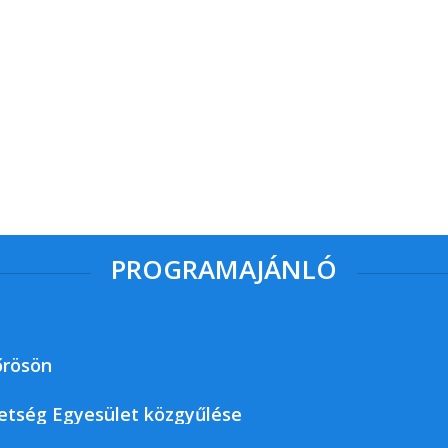
PROGRAMAJÁNLÓ
őrösön
etség Egyesület közgyűlése