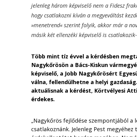
jelenleg három képviselő nem a Fidesz frakc
hogy csatlakozni kíván a megyeváltást kez
»menetrend« szerint folyik, akkor már a no
másik két ellenzéki képviselő is csatlakoz
Több mint tíz évvel a kérdésben megt
Nagykőrösön a Bács-Kiskun vármegyéh
képviselő, a Jobb Nagykőrösért Egyesü
válna, fellendülhetne a helyi gazdasá
aktuálisnak a kérdést, Körtvélyesi At
érdekes.
„Nagykőrös fejlődése szempontjából a l
csatlakoznánk. Jelenleg Pest megyéhez t