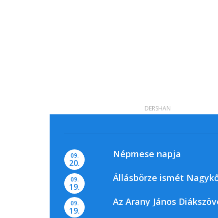
DERSHAN
Népmese napja
09.
20.
Állásbörze ismét Nagyk
09.
19.
Az Arany János Diákszöv
09.
19.