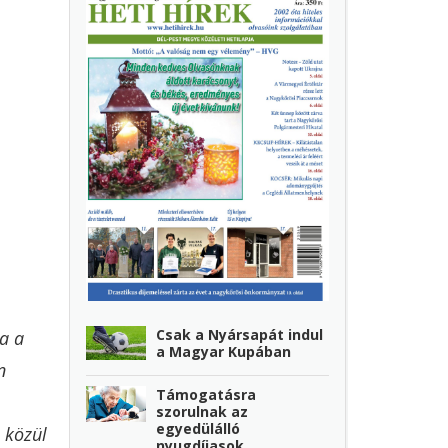
Csak a Nyársapát indul
ta a
a Magyar Kupában
n
Támogatásra
szorulnak az
egyedülálló
 közül
nyugdíjasok