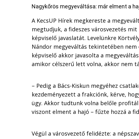
Nagykőrös megyeváltása: már elment a ha
A KecsUP Hírek megkereste a megyevál
megtudjuk, a fideszes városvezetés mit
képviselő javaslatát. Levelünkre Körtvély
Nándor
megyeváltás tekintetében nem ér
képviselő akkor javasolta a megyeváltás
amikor célszerű lett volna, akkor nem t
– Pedig a Bács-Kiskun megyéhez csatla
kezdeményezett a frakciónk, kérve, hogy
ügy. Akkor tudtunk volna belőle profitál
viszont elment a hajó – fűzte hozzá a f
Végül a városvezető felidézte: a népsz