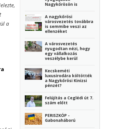
Nagykőrösön is
elezte,
t
A nagykőrösi
városvezetés továbbra
ül a
is semmibe veszi az
ellenzéket
A városvezetés
nyugodtan nézi, hogy
egy vállalkozás
veszélybe kerül
ra
Kecskeméti
luxusirodára költötték
a Nagykőrösi Kinizsi
pénzét?
Felújítás a Ceglédi út 7.
szám előtt
PERISZKÓP -
Gabonaháború