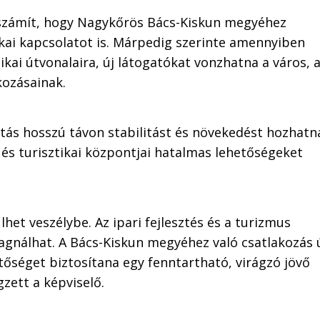
is számít, hogy Nagykőrös Bács-Kiskun megyéhez
ikai kapcsolatot is. Márpedig szerinte amennyiben
kai útvonalaira, új látogatókat vonzhatna a város, a
kozásainak.
ltás hosszú távon stabilitást és növekedést hozhatn
és turisztikai központjai hatalmas lehetőségeket
lhet veszélybe. Az ipari fejlesztés és a turizmus
tagnálhat. A Bács-Kiskun megyéhez való csatlakozás 
őséget biztosítana egy fenntartható, virágzó jövő
zett a képviselő.