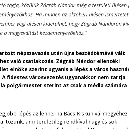
ió tagja, közülük Zágráb Nándor még a testületi ülésen j
deményezőkhöz. Ha minden az októberi ülésen ismertetet
vember végi ülésen kiderülhet, hogy Zágráb Nándoron kív
ik-e a megyeváltást kezdeményezőkhöz.”
artott népszavazás után újra beszédtémává vált
ez való csatlakozás. Zágráb Nándor ellenzéki
let elnöke szerint ugyanis a lépés a város haszná
g. A fideszes városvezetés ugyanakkor nem tartja
tila polgármester szerint az csak a média számára
egjobb lépés az lenne, ha Bács-Kiskun vármegyéhez
artozunk, ami területileg rendkívül nagy és sok