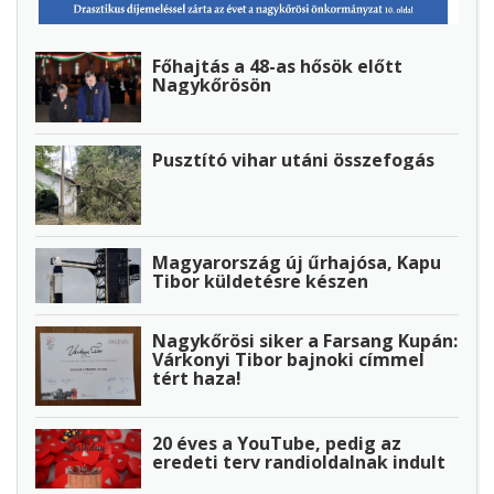
Főhajtás a 48-as hősök előtt
Nagykőrösön
Pusztító vihar utáni összefogás
Magyarország új űrhajósa, Kapu
Tibor küldetésre készen
Nagykőrösi siker a Farsang Kupán:
Várkonyi Tibor bajnoki címmel
tért haza!
20 éves a YouTube, pedig az
eredeti terv randioldalnak indult