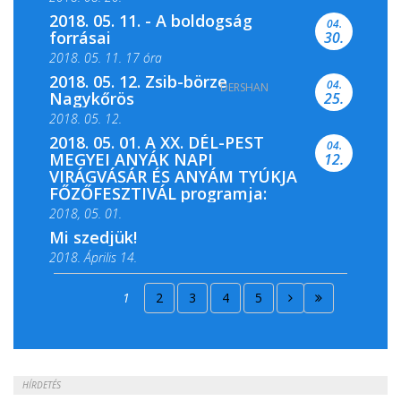
2018. 05. 11. - A boldogság
04.
forrásai
30.
2018. 05. 11. 17 óra
2018. 05. 12. Zsib-börze
04.
DERSHAN
2018. 05. 11. 19 óra
Nagykőrös
25.
2018. 05. 12.
2018. 05. 01. A XX. DÉL-PEST
04.
MEGYEI ANYÁK NAPI
12.
VIRÁGVÁSÁR ÉS ANYÁM TYÚKJA
FŐZŐFESZTIVÁL programja:
2018, 05. 01.
Mi szedjük!
2018. Április 14.
2018. Április 15.
1
2
3
4
5
2018. Április 22.
HÍRDETÉS