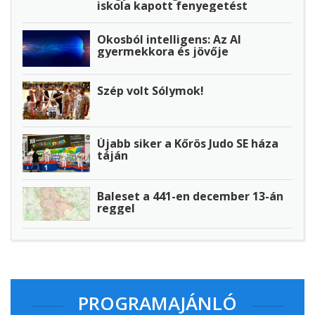
iskola kapott fenyegetést
Okosból intelligens: Az AI
gyermekkora és jövője
Szép volt Sólymok!
Újabb siker a Kőrös Judo SE háza
táján
Baleset a 441-en december 13-án
reggel
PROGRAMAJÁNLÓ