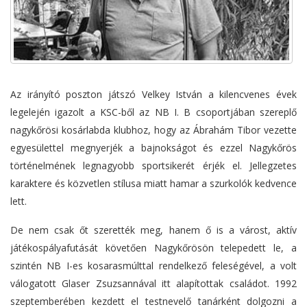
Az irányító poszton játszó Velkey István a kilencvenes évek
legelején igazolt a KSC-ből az NB I. B csoportjában szereplő
nagykőrösi kosárlabda klubhoz, hogy az Ábrahám Tibor vezette
egyesülettel megnyerjék a bajnokságot és ezzel Nagykőrös
történelmének legnagyobb sportsikerét érjék el. Jellegzetes
karaktere és közvetlen stílusa miatt hamar a szurkolók kedvence
lett.
De nem csak őt szerették meg, hanem ő is a várost, aktív
játékospályafutását követően Nagykőrösön telepedett le, a
szintén NB I-es kosarasmúlttal rendelkező feleségével, a volt
válogatott Glaser Zsuzsannával itt alapítottak családot. 1992
szeptemberében kezdett el testnevelő tanárként dolgozni a