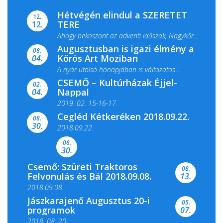
Hétvégén elindul a SZERETET
12.
TERE
12.
Ahogy beköszönt az adventi időszak, Nagykőrös
Augusztusban is igazi élmény a
ismét megtelik ünnepi fénnyel és közös...
08.
Kőrös Art Moziban
04.
A nyár utolsó hónapjában is változatos
CSEMŐ – Kultúrházak Éjjel-
filmkínálattal, családi...
02.
Nappal
04.
2019. 02. 15-16-17.
Cegléd Kétkeréken 2018.09.22.
08.
Színes és tartalmas programokkal várja a
30.
2018.09.22.
Csemői Községi Könyvtár és...
08.
30.
Csemő: Szüreti Traktoros
08.
Felvonulás és Bál 2018.09.08.
13.
2018.09.08.
Jászkarajenő Augusztus 20-i
05.
programok
07.
2018. 08. 20.