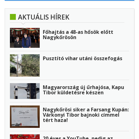
AKTUÁLIS HÍREK
Főhajtás a 48-as hősök előtt
Nagykőrösön
Pusztító vihar utáni összefogás
Magyarország új űrhajósa, Kapu
Tibor küldetésre készen
Nagykőrösi siker a Farsang Kupán:
Várkonyi Tibor bajnoki címmel
tért haza!
20 éves a YouTube, pedig az