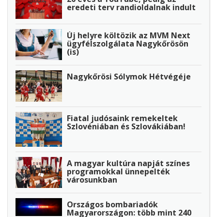
eredeti terv randioldalnak indult
Új helyre költözik az MVM Next
ügyfélszolgálata Nagykőrösön
(is)
Nagykőrösi Sólymok Hétvégéje
Fiatal judósaink remekeltek
Szlovéniában és Szlovákiában!
A magyar kultúra napját színes
programokkal ünnepelték
városunkban
Országos bombariadók
Magyarországon: több mint 240