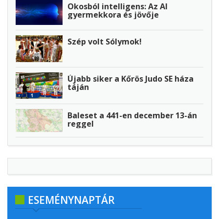
Okosból intelligens: Az AI
gyermekkora és jövője
Szép volt Sólymok!
Újabb siker a Kőrös Judo SE háza
táján
Baleset a 441-en december 13-án
reggel
ESEMÉNYNAPTÁR