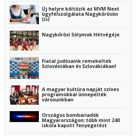
Új helyre költözik az MVM Next
ügyfélszolgálata Nagykőrösön
(is)
Nagykőrösi Sólymok Hétvégéje
Fiatal judósaink remekeltek
Szlovéniában és Szlovákiában!
A magyar kultúra napját színes
programokkal ünnepelték
városunkban
Országos bombariadók
Magyarországon: több mint 240
iskola kapott fenyegetést