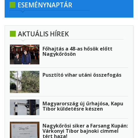
ESEMÉNYNAPTÁR
AKTUÁLIS HÍREK
Főhajtás a 48-as hősök előtt
Nagykőrösön
Pusztító vihar utáni összefogás
Magyarország új űrhajósa, Kapu
Tibor küldetésre készen
Nagykőrösi siker a Farsang Kupán:
Várkonyi Tibor bajnoki címmel
tért haza!