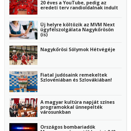
20 éves a YouTube, pedig az
eredeti terv randioldalnak indult
Új helyre költözik az MVM Next
ügyfélszolgálata Nagykőrösön
(is)
Nagykőrösi Sólymok Hétvégéje
Fiatal judósaink remekeltek
Szlovéniában és Szlovákiában!
A magyar kultúra napját színes
programokkal ünnepelték
városunkban
Országos bombariadók