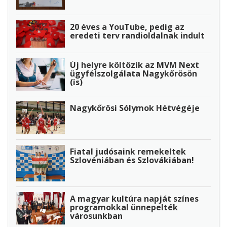
20 éves a YouTube, pedig az
eredeti terv randioldalnak indult
Új helyre költözik az MVM Next
ügyfélszolgálata Nagykőrösön
(is)
Nagykőrösi Sólymok Hétvégéje
Fiatal judósaink remekeltek
Szlovéniában és Szlovákiában!
A magyar kultúra napját színes
programokkal ünnepelték
városunkban