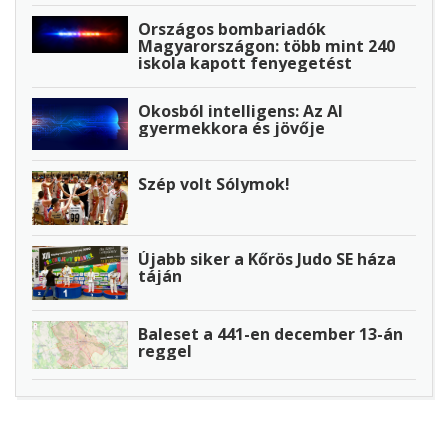
Országos bombariadók
Magyarországon: több mint 240
iskola kapott fenyegetést
Okosból intelligens: Az AI
gyermekkora és jövője
Szép volt Sólymok!
Újabb siker a Kőrös Judo SE háza
táján
Baleset a 441-en december 13-án
reggel