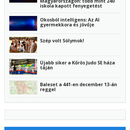
Magyarországon: több mint 240
iskola kapott fenyegetést
Okosból intelligens: Az AI
gyermekkora és jövője
Szép volt Sólymok!
Újabb siker a Kőrös Judo SE háza
táján
Baleset a 441-en december 13-án
reggel