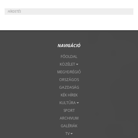
HÍRDETÉS
NAVIGÁCIÓ
FŐOLDAL
KÖZÉLET
MEGYE/RÉGIÓ
ORSZÁGOS
GAZDASÁG
KÉK HÍREK
KULTÚRA
SPORT
ARCHIVUM
GALÉRIÁK
TV