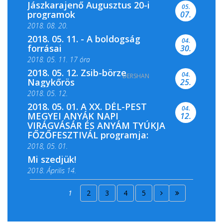
Jászkarajenő Augusztus 20-i
05.
programok
07.
2018. 08. 20.
2018. 05. 11. - A boldogság
04.
forrásai
30.
2018. 05. 11. 17 óra
2018. 05. 12. Zsib-börze
04.
DERSHAN
2018. 05. 11. 19 óra
Nagykőrös
25.
2018. 05. 12.
2018. 05. 01. A XX. DÉL-PEST
04.
MEGYEI ANYÁK NAPI
12.
VIRÁGVÁSÁR ÉS ANYÁM TYÚKJA
FŐZŐFESZTIVÁL programja:
2018, 05. 01.
Mi szedjük!
2018. Április 14.
2018. Április 15.
1
2
3
4
5
2018. Április 22.