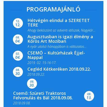
PROGRAMAJÁNLÓ
Hétvégén elindul a SZERETET
12.
TERE
12.
Ahogy beköszönt az adventi időszak, Nagykőrös
Augusztusban is igazi élmény a
ismét megtelik ünnepi fénnyel és közös...
08.
Kőrös Art Moziban
04.
A nyár utolsó hónapjában is változatos
CSEMŐ – Kultúrházak Éjjel-
filmkínálattal, családi...
02.
Nappal
04.
2019. 02. 15-16-17.
Cegléd Kétkeréken 2018.09.22.
08.
Színes és tartalmas programokkal várja a
30.
2018.09.22.
Csemői Községi Könyvtár és...
08.
30.
Csemő: Szüreti Traktoros
08.
Felvonulás és Bál 2018.09.08.
13.
2018.09.08.