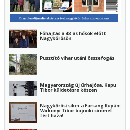
Főhajtás a 48-as hősök előtt
Nagykőrösön
Pusztító vihar utáni összefogás
Magyarország új űrhajósa, Kapu
Tibor küldetésre készen
Nagykőrösi siker a Farsang Kupán:
Várkonyi Tibor bajnoki címmel
tért haza!