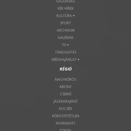
GAZDASÁG
KÉK HÍREK
KULTÚRA
SPORT
ARCHIVUM
GALÉRIÁK
TV
TÁMOGATÁS
MÉDIAAJÁNLAT
RÉGIÓ
NAGYKŐRÖS
ABONY
CSEMŐ
JÁSZKARAJENŐ
KOCSÉR
KŐRÖSTETÉTLEN
NYÁRSAPÁT
TÖRTEL