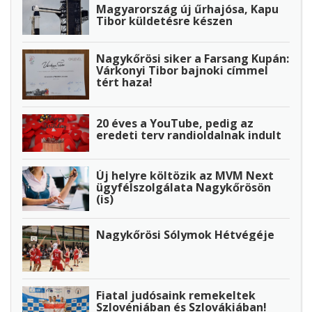
Magyarország új űrhajósa, Kapu
Tibor küldetésre készen
Nagykőrösi siker a Farsang Kupán:
Várkonyi Tibor bajnoki címmel
tért haza!
20 éves a YouTube, pedig az
eredeti terv randioldalnak indult
Új helyre költözik az MVM Next
ügyfélszolgálata Nagykőrösön
(is)
Nagykőrösi Sólymok Hétvégéje
Fiatal judósaink remekeltek
Szlovéniában és Szlovákiában!