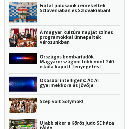
Fiatal judósaink remekeltek
Szlovéniában és Szlovákiában!
A magyar kultúra napját színes
programokkal ünnepelték
városunkban
Országos bombariadók
Magyarországon: több mint 240
iskola kapott fenyegetést
Okosból intelligens: Az AI
gyermekkora és jövője
Szép volt Sólymok!
Újabb siker a Kőrös Judo SE háza
táján