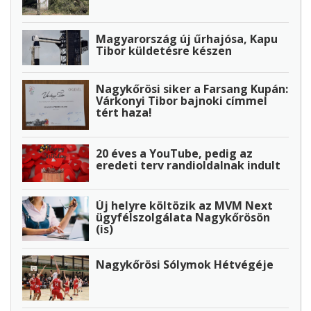
Magyarország új űrhajósa, Kapu
Tibor küldetésre készen
Nagykőrösi siker a Farsang Kupán:
Várkonyi Tibor bajnoki címmel
tért haza!
20 éves a YouTube, pedig az
eredeti terv randioldalnak indult
Új helyre költözik az MVM Next
ügyfélszolgálata Nagykőrösön
(is)
Nagykőrösi Sólymok Hétvégéje