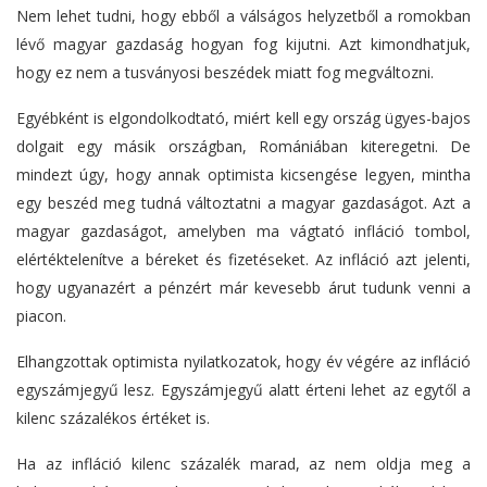
Nem lehet tudni, hogy ebből a válságos helyzetből a romokban
lévő magyar gazdaság hogyan fog kijutni. Azt kimondhatjuk,
hogy ez nem a tusványosi beszédek miatt fog megváltozni.
Egyébként is elgondolkodtató, miért kell egy ország ügyes-bajos
dolgait egy másik országban, Romániában kiteregetni. De
mindezt úgy, hogy annak optimista kicsengése legyen, mintha
egy beszéd meg tudná változtatni a magyar gazdaságot. Azt a
magyar gazdaságot, amelyben ma vágtató infláció tombol,
elértéktelenítve a béreket és fizetéseket. Az infláció azt jelenti,
hogy ugyanazért a pénzért már kevesebb árut tudunk venni a
piacon.
Elhangzottak optimista nyilatkozatok, hogy év végére az infláció
egyszámjegyű lesz. Egyszámjegyű alatt érteni lehet az egytől a
kilenc százalékos értéket is.
Ha az infláció kilenc százalék marad, az nem oldja meg a