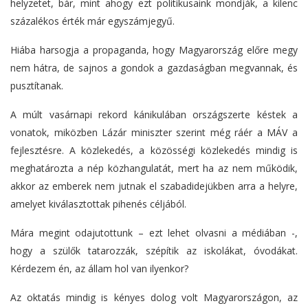
helyzetet, bár, mint ahogy ezt politikusaink mondják, a kilenc
százalékos érték már egyszámjegyű.
Hiába harsogja a propaganda, hogy Magyarország előre megy
nem hátra, de sajnos a gondok a gazdaságban megvannak, és
pusztítanak.
A múlt vasárnapi rekord kánikulában országszerte késtek a
vonatok, miközben Lázár miniszter szerint még ráér a MÁV a
fejlesztésre. A közlekedés, a közösségi közlekedés mindig is
meghatározta a nép közhangulatát, mert ha az nem működik,
akkor az emberek nem jutnak el szabadidejükben arra a helyre,
amelyet kiválasztottak pihenés céljából.
Mára megint odajutottunk – ezt lehet olvasni a médiában -,
hogy a szülők tatarozzák, szépítik az iskolákat, óvodákat.
Kérdezem én, az állam hol van ilyenkor?
Az oktatás mindig is kényes dolog volt Magyarországon, az