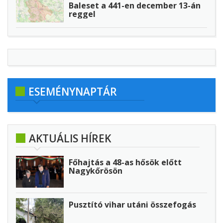
Baleset a 441-en december 13-án
reggel
ESEMÉNYNAPTÁR
AKTUÁLIS HÍREK
Főhajtás a 48-as hősök előtt
Nagykőrösön
Pusztító vihar utáni összefogás