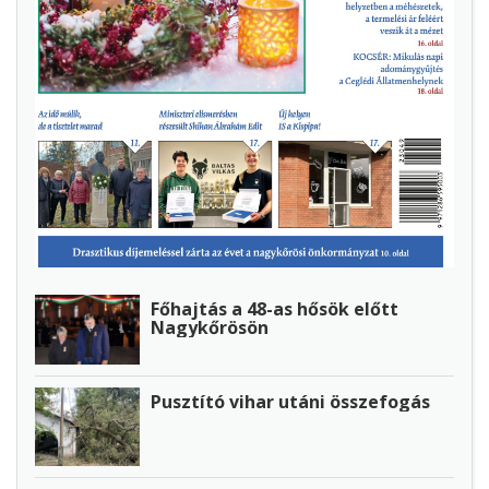
Főhajtás a 48-as hősök előtt
Nagykőrösön
Pusztító vihar utáni összefogás