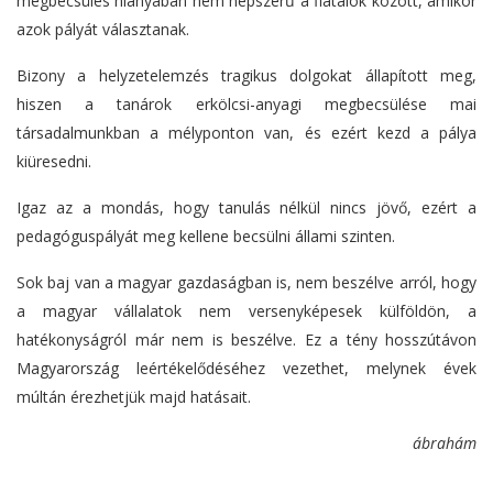
megbecsülés hiányában nem népszerű a fiatalok között, amikor
azok pályát választanak.
Bizony a helyzetelemzés tragikus dolgokat állapított meg,
hiszen a tanárok erkölcsi-anyagi megbecsülése mai
társadalmunkban a mélyponton van, és ezért kezd a pálya
kiüresedni.
Igaz az a mondás, hogy tanulás nélkül nincs jövő, ezért a
pedagóguspályát meg kellene becsülni állami szinten.
Sok baj van a magyar gazdaságban is, nem beszélve arról, hogy
a magyar vállalatok nem versenyképesek külföldön, a
hatékonyságról már nem is beszélve. Ez a tény hosszútávon
Magyarország leértékelődéséhez vezethet, melynek évek
múltán érezhetjük majd hatásait.
ábrahám