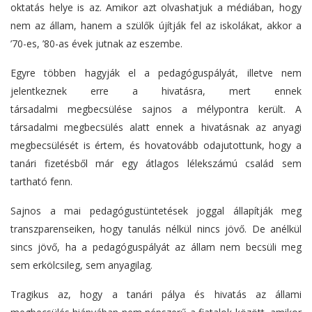
oktatás helye is az. Amikor azt olvashatjuk a médiában, hogy
nem az állam, hanem a szülők újítják fel az iskolákat, akkor a
’70-es, ’80-as évek jutnak az eszembe.
Egyre többen hagyják el a pedagóguspályát, illetve nem
jelentkeznek erre a hivatásra, mert ennek
társadalmi megbecsülése sajnos a mélypontra került. A
társadalmi megbecsülés alatt ennek a hivatásnak az anyagi
megbecsülését is értem, és hovatovább odajutottunk, hogy a
tanári fizetésből már egy átlagos lélekszámú család sem
tartható fenn.
Sajnos a mai pedagógustüntetések joggal állapítják meg
transzparenseiken, hogy tanulás nélkül nincs jövő. De anélkül
sincs jövő, ha a pedagóguspályát az állam nem becsüli meg
sem erkölcsileg, sem anyagilag.
Tragikus az, hogy a tanári pálya és hivatás az állami