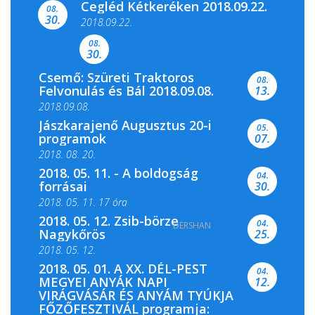
Cegléd Kétkeréken 2018.09.22.
08.
Színes és tartalmas programokkal várja a
30.
2018.09.22.
Csemői Községi Könyvtár és...
08.
30.
Csemő: Szüreti Traktoros
08.
Felvonulás és Bál 2018.09.08.
13.
2018.09.08.
Jászkarajenő Augusztus 20-i
05.
programok
07.
2018. 08. 20.
2018. 05. 11. - A boldogság
04.
forrásai
30.
2018. 05. 11. 17 óra
2018. 05. 12. Zsib-börze
04.
DERSHAN
2018. 05. 11. 19 óra
Nagykőrös
25.
2018. 05. 12.
2018. 05. 01. A XX. DÉL-PEST
04.
MEGYEI ANYÁK NAPI
12.
VIRÁGVÁSÁR ÉS ANYÁM TYÚKJA
FŐZŐFESZTIVÁL programja: