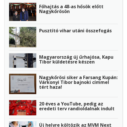
Főhajtás a 48-as hősök előtt
Nagykőrösön
Pusztító vihar utáni összefogás
Magyarország új űrhajósa, Kapu
Tibor küldetésre készen
Nagykőrösi siker a Farsang Kupán:
Várkonyi Tibor bajnoki címmel
tért haza!
20 éves a YouTube, pedig az
eredeti terv randioldalnak indult
Új helyre költözik az MVM Next