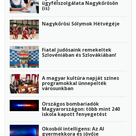
ügyfélszolgálata Nagykőrösön
(is)
Nagykőrösi Sólymok Hétvégéje
Fiatal judósaink remekeltek
Szlovéniában és Szlovákiában!
A magyar kultúra napját színes
programokkal ünnepelték
városunkban
Országos bombariadók
Magyarországon: több mint 240
iskola kapott fenyegetést
Okosból intelligens: Az AI
gyermekkora és jövője