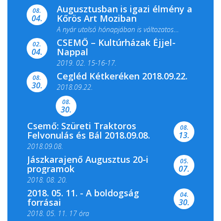
Augusztusban is igazi élmény a
ismét megtelik ünnepi fénnyel és közös...
08.
Kőrös Art Moziban
04.
A nyár utolsó hónapjában is változatos
CSEMŐ – Kultúrházak Éjjel-
filmkínálattal, családi...
02.
Nappal
04.
2019. 02. 15-16-17.
Cegléd Kétkeréken 2018.09.22.
08.
Színes és tartalmas programokkal várja a
30.
2018.09.22.
Csemői Községi Könyvtár és...
08.
30.
Csemő: Szüreti Traktoros
08.
Felvonulás és Bál 2018.09.08.
13.
2018.09.08.
Jászkarajenő Augusztus 20-i
05.
programok
07.
2018. 08. 20.
2018. 05. 11. - A boldogság
04.
forrásai
30.
2018. 05. 11. 17 óra