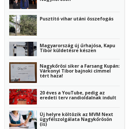
Pusztító vihar utáni összefogás
Magyarország új űrhajósa, Kapu
Tibor küldetésre készen
Nagykőrösi siker a Farsang Kupán:
Várkonyi Tibor bajnoki címmel
tért haza!
20 éves a YouTube, pedig az
eredeti terv randioldalnak indult
Új helyre költözik az MVM Next
ügyfélszolgálata Nagykőrösön
(is)