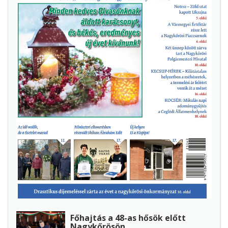
Főhajtás a 48-as hősök előtt
Nagykőrösön