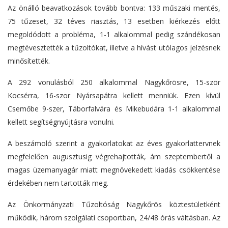
Az önálló beavatkozások tovább bontva: 133 műszaki mentés,
75 tűzeset, 32 téves riasztás, 13 esetben kiérkezés előtt
megoldódott a probléma, 1-1 alkalommal pedig szándékosan
megtévesztették a tűzoltókat, illetve a hívást utólagos jelzésnek
minősítették.
A 292 vonulásból 250 alkalommal Nagykőrösre, 15-ször
Kocsérra, 16-szor Nyársapátra kellett menniük. Ezen kívül
Csemőbe 9-szer, Táborfalvára és Mikebudára 1-1 alkalommal
kellett segítségnyújtásra vonulni.
A beszámoló szerint a gyakorlatokat az éves gyakorlattervnek
megfelelően augusztusig végrehajtották, ám szeptembertől a
magas üzemanyagár miatt megnövekedett kiadás csökkentése
érdekében nem tartották meg.
Az Önkormányzati Tűzoltóság Nagykőrös köztestületként
működik, három szolgálati csoportban, 24/48 órás váltásban. Az