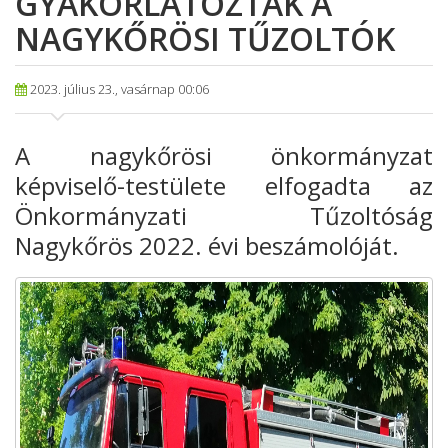
GYAKORLATOZTAK A
NAGYKŐRÖSI TŰZOLTÓK
2023. július 23., vasárnap 00:06
A nagykőrösi önkormányzat
képviselő-testülete elfogadta az
Önkormányzati Tűzoltóság
Nagykőrös 2022. évi beszámolóját.