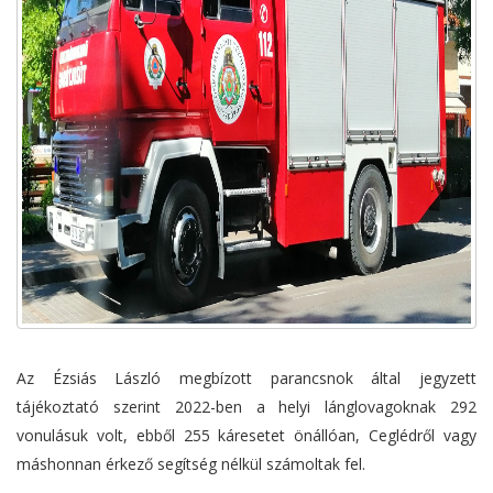
Az Ézsiás László megbízott parancsnok által jegyzett
tájékoztató szerint 2022-ben a helyi lánglovagoknak 292
vonulásuk volt, ebből 255 káresetet önállóan, Ceglédről vagy
máshonnan érkező segítség nélkül számoltak fel.