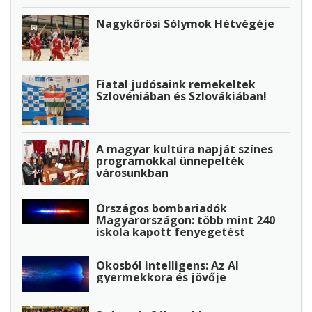
Nagykőrösi Sólymok Hétvégéje
Fiatal judósaink remekeltek
Szlovéniában és Szlovákiában!
A magyar kultúra napját színes
programokkal ünnepelték
városunkban
Országos bombariadók
Magyarországon: több mint 240
iskola kapott fenyegetést
Okosból intelligens: Az AI
gyermekkora és jövője