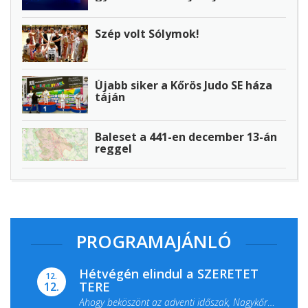
Szép volt Sólymok!
Újabb siker a Kőrös Judo SE háza
táján
Baleset a 441-en december 13-án
reggel
PROGRAMAJÁNLÓ
Hétvégén elindul a SZERETET
12.
TERE
12.
Ahogy beköszönt az adventi időszak, Nagykőrös