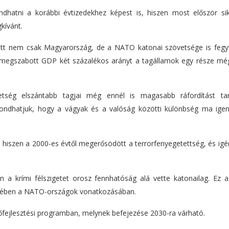
hatni a korábbi évtizedekhez képest is, hiszen most először sik
kívánt.
iatt nem csak Magyarország, de a NATO katonai szövetsége is fegyv
l megszabott GDP két százalékos arányt a tagállamok egy része mé
tség elszántabb tagjai még ennél is magasabb ráfordítást ta
ondhatjuk, hogy a vágyak és a valóság közötti különbség ma ige
, hiszen a 2000-es évtől megerősödött a terrorfenyegetettség, és igé
 a krími félszigetet orosz fennhatóság alá vette katonailag. Ez a
ntetében a NATO-országok vonatkozásában.
őfejlesztési programban, melynek befejezése 2030-ra várható.