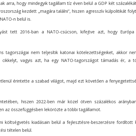
k arra, hogy mindegyik tagállam tíz éven belül a GDP két százalékát
szország kezdett „magára találni”, hiszen agresszív külpolitikát foly
 NATO-n belül is.
ást tett 2016-ban a NATO-csúcson, kifejtve azt, hogy Európa
ns tagországai nem teljesítik katonai kötelezettségeiket, akkor nem
 cikkelyt, vagyis azt, ha egy NATO-tagországot támadás ér, a t
lenül érintette a szabad világot, majd ezt követően a fenyegetettsé
kintetében, hiszen 2022-ben már közel ötven százalékos arányban
en az összefüggésben lekörözte a többi tagállamot.
 költségvetés kiadásain belül a fejlesztésre-beszerzésre fordított 
si tételen belül.