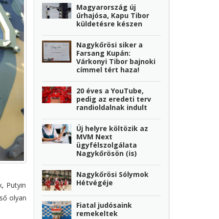
Magyarország új
űrhajósa, Kapu Tibor
küldetésre készen
Nagykőrösi siker a
Farsang Kupán:
Várkonyi Tibor bajnoki
címmel tért haza!
20 éves a YouTube,
pedig az eredeti terv
randioldalnak indult
Új helyre költözik az
MVM Next
ügyfélszolgálata
Nagykőrösön (is)
Nagykőrösi Sólymok
Hétvégéje
, Putyin
lső olyan
Fiatal judósaink
remekeltek