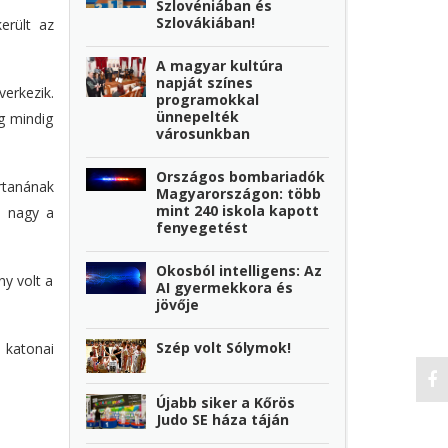
Szlovéniában és
Szlovákiában!
erült az
A magyar kultúra
napját színes
erkezik.
programokkal
ünnepelték
g mindig
városunkban
Országos bombariadók
rtanának
Magyarországon: több
mint 240 iskola kapott
n nagy a
fenyegetést
Okosból intelligens: Az
ny volt a
AI gyermekkora és
jövője
Szép volt Sólymok!
 katonai
Újabb siker a Kőrös
Judo SE háza táján