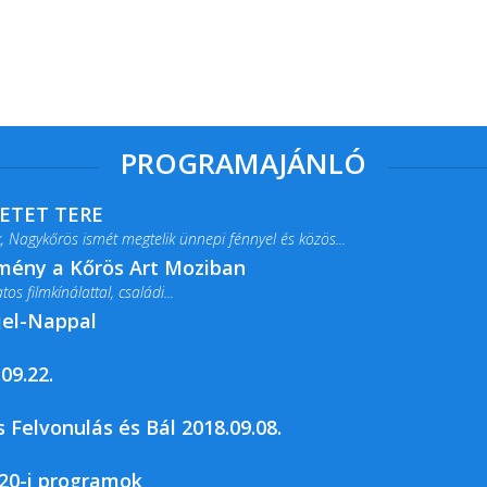
PROGRAMAJÁNLÓ
RETET TERE
 Nagykőrös ismét megtelik ünnepi fénnyel és közös...
lmény a Kőrös Art Moziban
s filmkínálattal, családi...
jel-Nappal
09.22.
rja a Csemői Községi Könyvtár és...
 Felvonulás és Bál 2018.09.08.
20-i programok