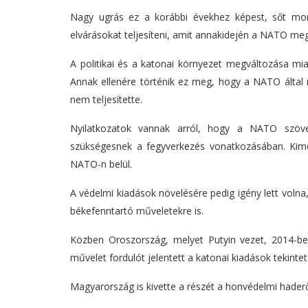
Nagy ugrás ez a korábbi évekhez képest, sőt mond
elvárásokat teljesíteni, amit annakidején a NATO meg
A politikai és a katonai környezet megváltozása m
Annak ellenére történik ez meg, hogy a NATO álta
nem teljesítette.
Nyilatkozatok vannak arról, hogy a NATO szöve
szükségesnek a fegyverkezés vonatkozásában. Kim
NATO-n belül.
A védelmi kiadások növelésére pedig igény lett volna
békefenntartó műveletekre is.
Közben Oroszország, melyet Putyin vezet, 2014-ben
művelet fordulót jelentett a katonai kiadások teki
Magyarország is kivette a részét a honvédelmi hader