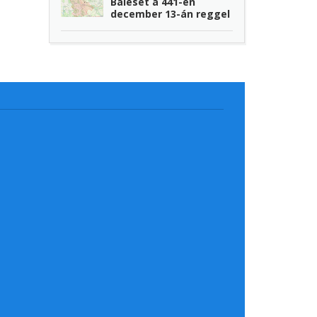
Baleset a 441-en
december 13-án reggel