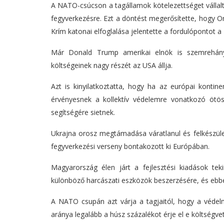
A NATO-csúcson a tagállamok kötelezettséget vállalta
fegyverkezésre. Ezt a döntést megerősítette, hogy Oro
Krím katonai elfoglalása jelentette a fordulópontot a
Már Donald Trump amerikai elnök is szemrehány
költségeinek nagy részét az USA állja.
Azt is kinyilatkoztatta, hogy ha az európai kontine
érvényesnek a kollektív védelemre vonatkozó ötös
segítségére sietnek.
Ukrajna orosz megtámadása váratlanul és felkészület
fegyverkezési verseny bontakozott ki Európában.
Magyarország élen járt a fejlesztési kiadások te
különböző harcászati eszközök beszerzésére, és ebb
A NATO csupán azt várja a tagjaitól, hogy a védelmi
aránya legalább a húsz százalékot érje el e költségveté