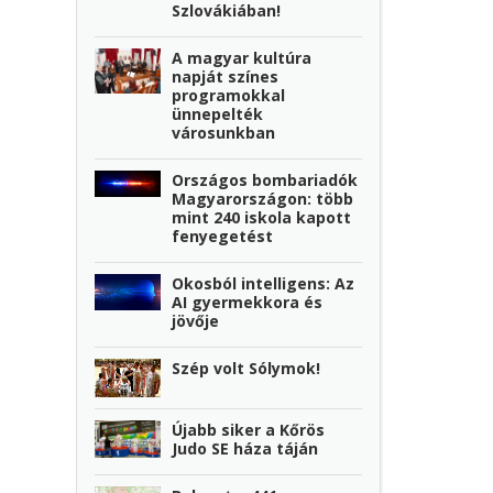
Szlovákiában!
A magyar kultúra
napját színes
programokkal
ünnepelték
városunkban
Országos bombariadók
Magyarországon: több
mint 240 iskola kapott
fenyegetést
Okosból intelligens: Az
AI gyermekkora és
jövője
Szép volt Sólymok!
Újabb siker a Kőrös
Judo SE háza táján