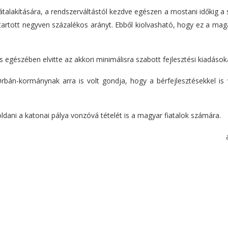
átalakítására, a rendszerváltástól kezdve egészen a mostani időkig a
 tartott negyven százalékos arányt. Ebből kiolvasható, hogy ez a ma
s egészében elvitte az akkori minimálisra szabott fejlesztési kiadások
Orbán-kormánynak arra is volt gondja, hogy a bérfejlesztésekkel is
ldani a katonai pálya vonzóvá tételét is a magyar fiatalok számára.