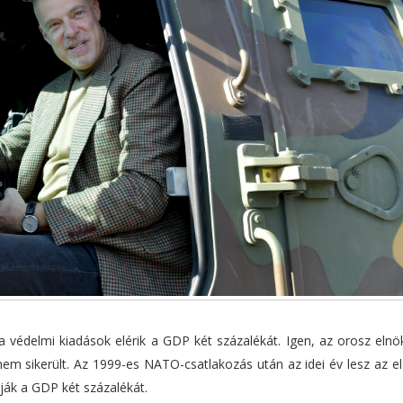
 védelmi kiadások elérik a GDP két százalékát. Igen, az orosz elnök
 nem sikerült. Az 1999-es NATO-csatlakozás után az idei év lesz az e
dják a GDP két százalékát.