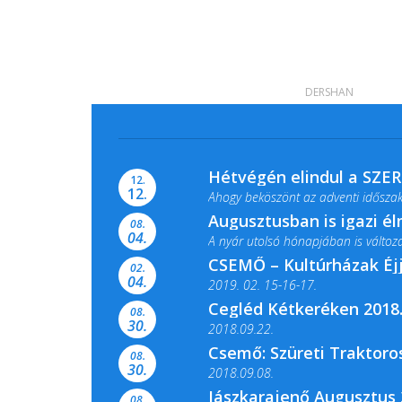
DERSHAN
Hétvégén elindul a SZE
12.
12.
Ahogy beköszönt az adventi időszak,
Augusztusban is igazi é
08.
04.
A nyár utolsó hónapjában is változato
CSEMŐ – Kultúrházak Éj
02.
04.
2019. 02. 15-16-17.
Cegléd Kétkeréken 2018.
08.
Színes és tartalmas programokkal vá
30.
2018.09.22.
Csemő: Szüreti Traktoros
08.
30.
2018.09.08.
Jászkarajenő Augusztus 
08.