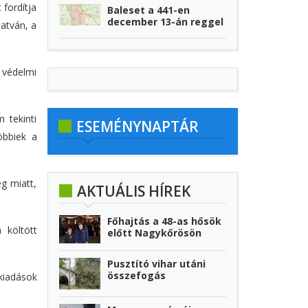
 fordítja
Baleset a 441-en
december 13-án reggel
tatván, a
 védelmi
 tekinti
ESEMÉNYNAPTÁR
öbbiek a
g miatt,
AKTUÁLIS HÍREK
Főhajtás a 48-as hősök
 költött
előtt Nagykőrösön
Pusztító vihar utáni
összefogás
kiadások