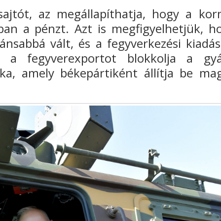
sajtót, az megállapíthatja,
hogy a kor
ban a pénzt.
Azt is megfigyelhetjük, h
tánsabbá vált, és a fegyverkezési kiadás
e a fegyverexportot blokkolja a gyá
ika, amely békepártiként állítja be ma