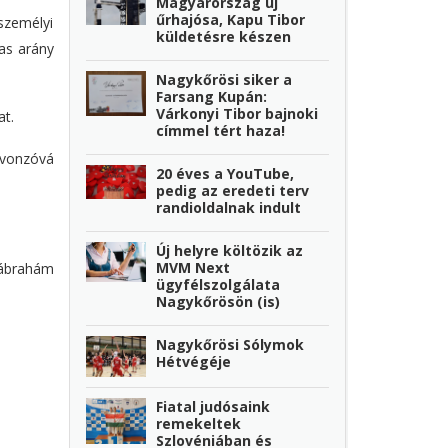
Magyarország új
űrhajósa, Kapu Tibor
 személyi
küldetésre készen
gas arány
Nagykőrösi siker a
Farsang Kupán:
Várkonyi Tibor bajnoki
at.
címmel tért haza!
 vonzóvá
20 éves a YouTube,
pedig az eredeti terv
randioldalnak indult
Új helyre költözik az
MVM Next
ábrahám
ügyfélszolgálata
Nagykőrösön (is)
Nagykőrösi Sólymok
Hétvégéje
Fiatal judósaink
remekeltek
Szlovéniában és