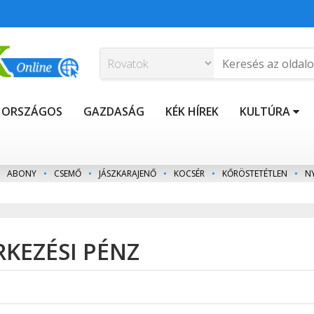
ORSZÁGOS
GAZDASÁG
KÉK HÍREK
KULTÚRA
ABONY
•
CSEMŐ
•
JÁSZKARAJENŐ
•
KOCSÉR
•
KŐRÖSTETÉTLEN
•
N
RKEZÉSI PÉNZ