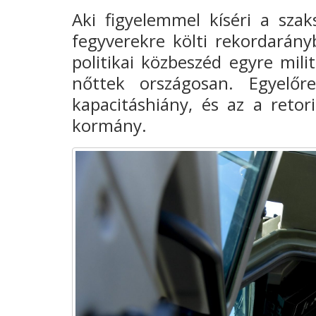
Aki figyelemmel kíséri a szak
fegyverekre költi rekordarány
politikai közbeszéd egyre mili
nőttek országosan. Egyelőr
kapacitáshiány, és az a retor
kormány.