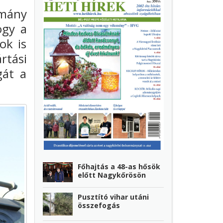
mány
ogy a
ok is
rtási
gát a
Főhajtás a 48-as hősök
előtt Nagykőrösön
Pusztító vihar utáni
összefogás