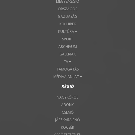
MEGYE/RÉGIÓ
ORSZÁGOS
GAZDASÁG
KÉK HÍREK
KULTÚRA
SPORT
ARCHIVUM
GALÉRIÁK
TV
TÁMOGATÁS
MÉDIAAJÁNLAT
RÉGIÓ
NAGYKŐRÖS
ABONY
CSEMŐ
JÁSZKARAJENŐ
KOCSÉR
KŐRÖSTETÉTLEN