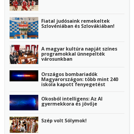
Fiatal judósaink remekeltek
Szlovéniában és Szlovákiában!
A magyar kultúra napját színes
programokkal ünnepelték
városunkban
Országos bombariadók
Magyarországon: több mint 240
iskola kapott fenyegetést
Okosból intelligens: Az AI
gyermekkora és jövője
Szép volt Sólymok!