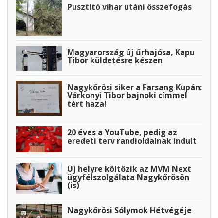
Pusztító vihar utáni összefogás
Magyarország új űrhajósa, Kapu
Tibor küldetésre készen
Nagykőrösi siker a Farsang Kupán:
Várkonyi Tibor bajnoki címmel
tért haza!
20 éves a YouTube, pedig az
eredeti terv randioldalnak indult
Új helyre költözik az MVM Next
ügyfélszolgálata Nagykőrösön
(is)
Nagykőrösi Sólymok Hétvégéje