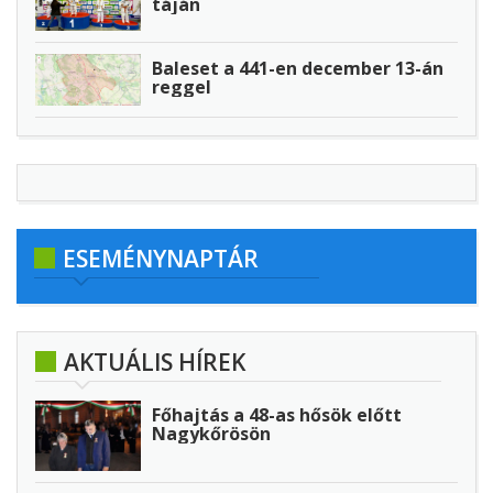
táján
Baleset a 441-en december 13-án
reggel
ESEMÉNYNAPTÁR
AKTUÁLIS HÍREK
Főhajtás a 48-as hősök előtt
Nagykőrösön