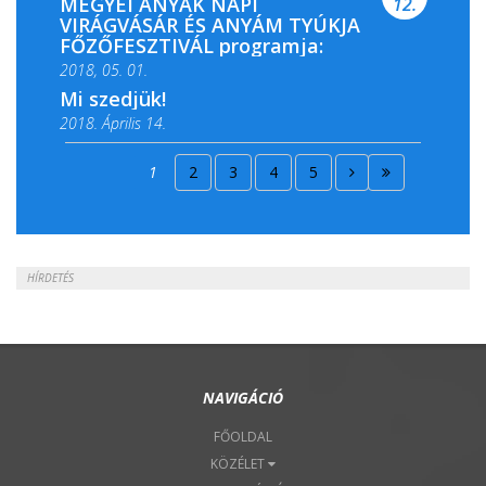
MEGYEI ANYÁK NAPI
12.
VIRÁGVÁSÁR ÉS ANYÁM TYÚKJA
FŐZŐFESZTIVÁL programja:
2018, 05. 01.
Mi szedjük!
2018. Április 14.
2018. Április 15.
1
2
3
4
5
2018. Április 22.
HÍRDETÉS
NAVIGÁCIÓ
FŐOLDAL
KÖZÉLET