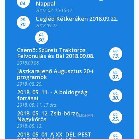
Nappal
04.
2019. 02. 15-16-17.
Cegléd Kétkeréken 2018.09.22.
08.
Színes és tartalmas programokkal várja a
30.
2018.09.22.
Csemői Községi Könyvtár és...
08.
30.
Csemő: Szüreti Traktoros
08.
Felvonulás és Bál 2018.09.08.
13.
2018.09.08.
Jászkarajenő Augusztus 20-i
05.
programok
07.
2018. 08. 20.
2018. 05. 11. - A boldogság
04.
forrásai
30.
2018. 05. 11. 17 óra
2018. 05. 12. Zsib-börze
04.
DERSHAN
2018. 05. 11. 19 óra
Nagykőrös
25.
2018. 05. 12.
2018. 05. 01. A XX. DÉL-PEST
04.