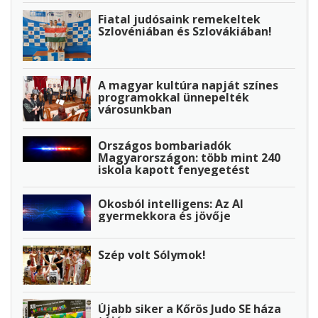
Fiatal judósaink remekeltek
Szlovéniában és Szlovákiában!
A magyar kultúra napját színes
programokkal ünnepelték
városunkban
Országos bombariadók
Magyarországon: több mint 240
iskola kapott fenyegetést
Okosból intelligens: Az AI
gyermekkora és jövője
Szép volt Sólymok!
Újabb siker a Kőrös Judo SE háza