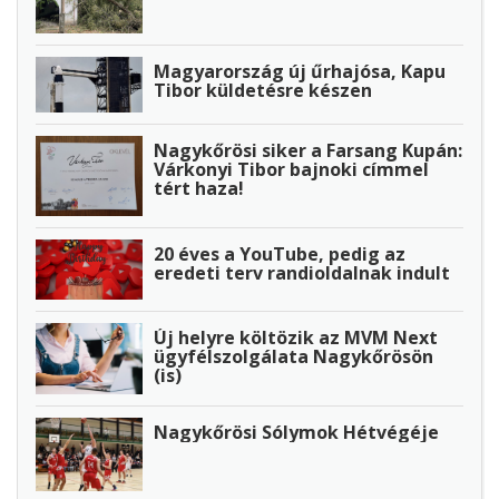
Magyarország új űrhajósa, Kapu
Tibor küldetésre készen
Nagykőrösi siker a Farsang Kupán:
Várkonyi Tibor bajnoki címmel
tért haza!
20 éves a YouTube, pedig az
eredeti terv randioldalnak indult
Új helyre költözik az MVM Next
ügyfélszolgálata Nagykőrösön
(is)
Nagykőrösi Sólymok Hétvégéje