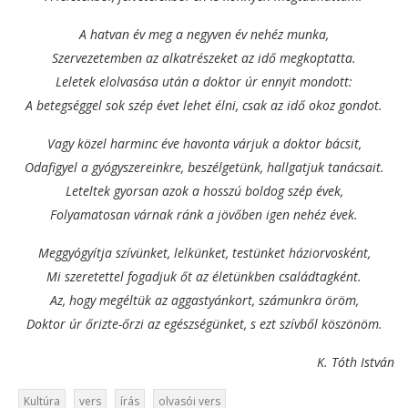
A hatvan év meg a negyven év nehéz munka,
Szervezetemben az alkatrészeket az idő megkoptatta.
Leletek elolvasása után a doktor úr ennyit mondott:
A betegséggel sok szép évet lehet élni, csak az idő okoz gondot.
Vagy közel harminc éve havonta várjuk a doktor bácsit,
Odafigyel a gyógyszereinkre, beszélgetünk, hallgatjuk tanácsait.
Leteltek gyorsan azok a hosszú boldog szép évek,
Folyamatosan várnak ránk a jövőben igen nehéz évek.
Meggyógyítja szívünket, lelkünket, testünket háziorvosként,
Mi szeretettel fogadjuk őt az életünkben családtagként.
Az, hogy megéltük az aggastyánkort, számunkra öröm,
Doktor úr őrizte-őrzi az egészségünket, s ezt szívből köszönöm.
K. Tóth István
Kultúra
vers
írás
olvasói vers