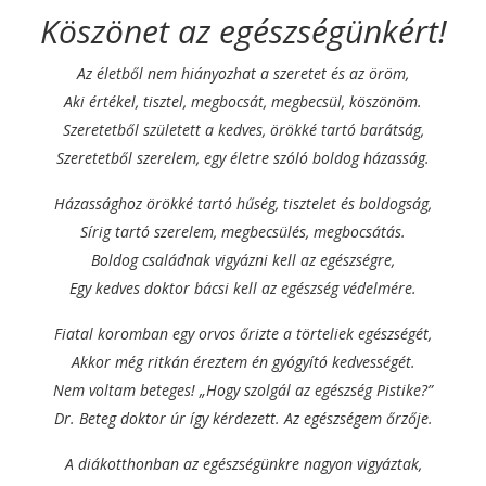
Köszönet az egészségünkért!
Az életből nem hiányozhat a szeretet és az öröm,
Aki értékel, tisztel, megbocsát, megbecsül, köszönöm.
Szeretetből született a kedves, örökké tartó barátság,
Szeretetből szerelem, egy életre szóló boldog házasság.
Házassághoz örökké tartó hűség, tisztelet és boldogság,
Sírig tartó szerelem, megbecsülés, megbocsátás.
Boldog családnak vigyázni kell az egészségre,
Egy kedves doktor bácsi kell az egészség védelmére.
Fiatal koromban egy orvos őrizte a törteliek egészségét,
Akkor még ritkán éreztem én gyógyító kedvességét.
Nem voltam beteges! „Hogy szolgál az egészség Pistike?”
Dr. Beteg doktor úr így kérdezett. Az egészségem őrzője.
A diákotthonban az egészségünkre nagyon vigyáztak,