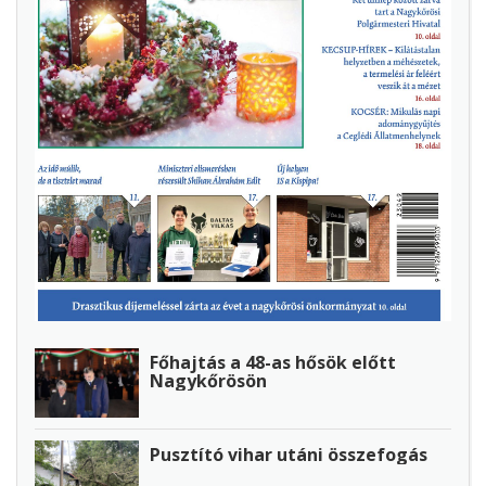
Főhajtás a 48-as hősök előtt
Nagykőrösön
Pusztító vihar utáni összefogás