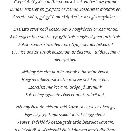
Csepel Autógyárban üzemorvosok sok embert vizsgáltak.
Minden ismeretlen gyógyító orvosnak köszönetet mondok én,
Szeretetükért, gyógyító munkájukért, s az egészségünkért.
Én tiszta szívemből köszönöm a nagykőrösi orvosaimnak,
Akik engem becsülettel gyógyítottak, s egészségben tartottak.
Sokan sajnos elmentek már! Nyugodjanak békében!
Dr. Kiss doktor úrnak köszönöm az életemet, találkozunk a
mennyekben!
Néhány éve elmúlt már annak a harminc évnek,
Hogy jelentkeztünk kedvenc orvosunk körzetébe.
Szerethet minket a mi drága jó Istenünk,
Sok betegségmentes éveket adott minékünk.
Néhány év után először találkozott az orvos és betege,
Egészségügyi tanácsokkal látott el egy életre.
Kedves, érdeklődő beszélgetés után beutalót kaptam,
A leletekből, felvételekből én is könnyen megtudhattam.