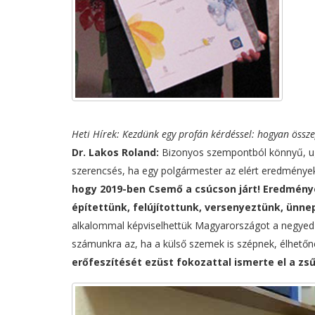
Heti Hírek: Kezdünk egy profán kérdéssel: hogyan össze
Dr. Lakos Roland:
Bizonyos szempontból könnyű, ug
szerencsés, ha egy polgármester az elért eredménye
hogy 2019-ben Csemő a csúcson járt! Eredmény
építettünk, felújítottunk, versenyeztünk, ünne
alkalommal képviselhettük Magyarországot a negyed 
számunkra az, ha a külső szemek is szépnek, élhetőne
erőfeszítését ezüst fokozattal ismerte el a zsű