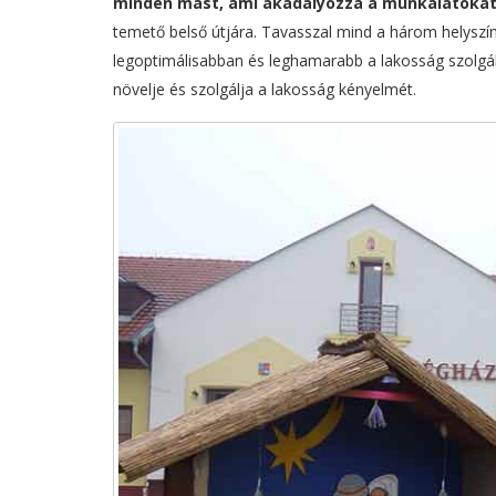
minden mást, ami akadályozza a munkálatokat
temető belső útjára. Tavasszal mind a három helyszín
legoptimálisabban és leghamarabb a lakosság szolgála
növelje és szolgálja a lakosság kényelmét.