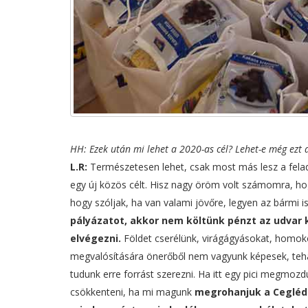
HH: Ezek után mi lehet a 2020-as cél? Lehet-e még ezt a
L.R:
Természetesen lehet, csak most más lesz a felad
egy új közös célt. Hisz nagy öröm volt számomra, hogy
hogy szóljak, ha van valami jövőre, legyen az bármi i
pályázatot, akkor nem költünk pénzt az udvar
elvégezni.
Földet cserélünk, virágágyásokat, homoko
megvalósítására önerőből nem vagyunk képesek, tehát
tudunk erre forrást szerezni. Ha itt egy pici megmozdul
csökkenteni, ha mi magunk
megrohanjuk a Ceglédi