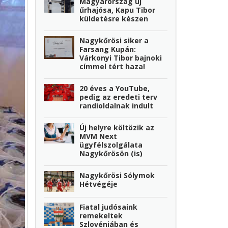
Magyarország új
űrhajósa, Kapu Tibor
küldetésre készen
Nagykőrösi siker a
Farsang Kupán:
Várkonyi Tibor bajnoki
címmel tért haza!
20 éves a YouTube,
pedig az eredeti terv
randioldalnak indult
Új helyre költözik az
MVM Next
ügyfélszolgálata
Nagykőrösön (is)
Nagykőrösi Sólymok
Hétvégéje
Fiatal judósaink
remekeltek
Szlovéniában és