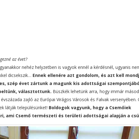
gezné az évet?
yanakkor nehéz helyzetben is vagyok ennél a kérdésnél, ugyanis ne
kkel dicsekszik…
Ennek ellenére azt gondolom, és azt kell mond
es, szép évet zártunk a magunk kis adottságai szempontjábó
peltünk, választottunk.
Büszkék lehetünk arra, hogy immár másod
évszázada zajló az Európai Virágos Városok és Falvak versenyében.
k látják településünket!
Boldogok vagyunk, hogy a Csemőiek
ri, ami Csemő természeti és területi adottságai alapján a csú