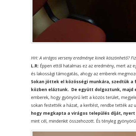
HH: A virágos verseny eredménye kinek köszönhető? Fiz
L.R:
Éppen ettől hatalmas ez az eredmény, mert az eg
és lakossági támogatás, ahogy az emberek megmozdul
Sokan jöttek el közösségi munkára, szedtük a 
közben eláztunk. De együtt dolgoztunk, majd e
emberek, hogy gyönyörű lett a közös terület, megjele
sokan festették a házat, a kerítést, rendbe tették az
hogy megkapta a virágos település díját, nyer
mint cél, mindenkit összehozott. És tényleg gyönyörű 