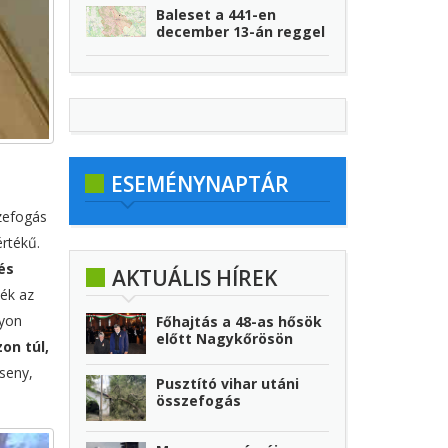
Baleset a 441-en
december 13-án reggel
ESEMÉNYNAPTÁR
zefogás
rtékű.
és
AKTUÁLIS HÍREK
ék az
gyon
Főhajtás a 48-as hősök
előtt Nagykőrösön
on túl,
seny,
Pusztító vihar utáni
összefogás