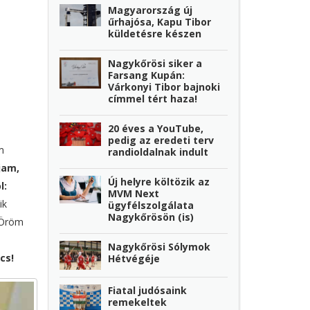
Magyarország új
űrhajósa, Kapu Tibor
küldetésre készen
Nagykőrösi siker a
Farsang Kupán:
Várkonyi Tibor bajnoki
címmel tért haza!
20 éves a YouTube,
pedig az eredeti terv
m
randioldalnak indult
jam,
Új helyre költözik az
l:
MVM Next
ik
ügyfélszolgálata
Nagykőrösön (is)
 Öröm
Nagykőrösi Sólymok
cs!
Hétvégéje
Fiatal judósaink
remekeltek