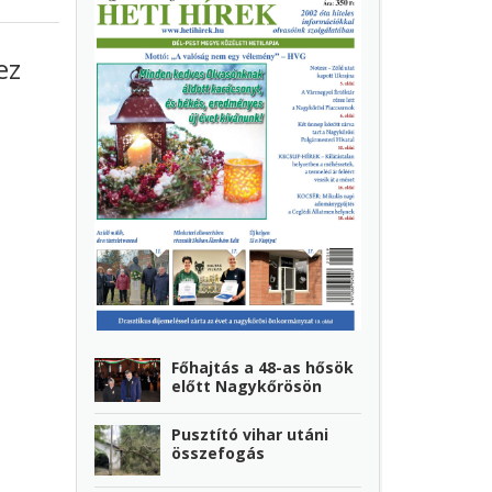
ez
Főhajtás a 48-as hősök
előtt Nagykőrösön
Pusztító vihar utáni
összefogás