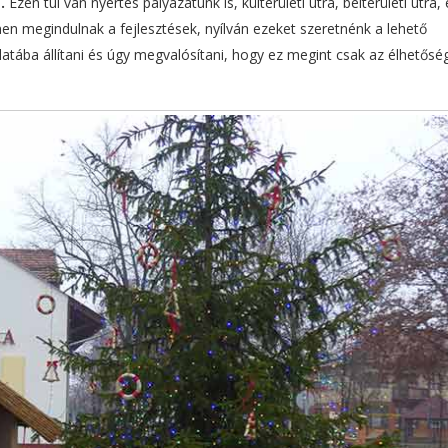
.
Ezen túl van nyertes pályázatunk is, külterületi útra, belterületi útra, 
en megindulnak a fejlesztések, nyílván ezeket szeretnénk a lehető
tába állítani és úgy megvalósítani, hogy ez megint csak az élhetősé