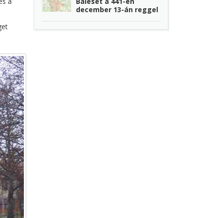
Baleset a 441-en
és a
december 13-án reggel
get