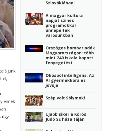
Szlovákiában!
A magyar kultúra
napját színes
programokkal
ünnepelték
városunkban
Országos bombariadók
Magyarországon: több
mint 240 iskola kapott
fenyegetést
aláljunk
Okosból intelligens: Az
 el,
AI gyermekkora és
jövője
n
Szép volt Sólymok!
gy ennek
yan
Újabb siker a Kőrös
k úgy
Judo SE háza táján