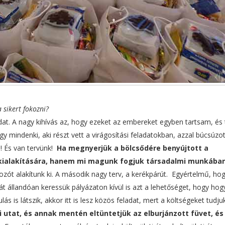
 sikert fokozni?
at. A nagy kihívás az, hogy ezeket az embereket egyben tartsam, és t
 mindenki, aki részt vett a virágosítási feladatokban, azzal búcsúzott
s! És van tervünk!
Ha megnyerjük a bölcsődére benyújtott a
 kialakítására, hanem mi magunk fogjuk társadalmi munkába
zót alakítunk ki. A második nagy terv, a kerékpárút. Egyértelmű, ho
 állandóan keressük pályázaton kívül is azt a lehetőséget, hogy hog
ás is látszik, akkor itt is lesz közös feladat, mert a költségeket tudju
 utat, és annak mentén eltüntetjük az elburjánzott füvet, és