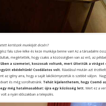
etett kertészek munkáját dicséri?
ész falu szíve-lelke és keze munkája benne van! Az a társadalmi öss
tak, megértették, hogy csakis a közösségben van az erő, az példaé
fűben a szemetet, koszosak voltunk, mert ültettük a virágot 
gyütt ebédeltünk! Csodálatos volt.
Ráadásul miután azt érzékelt
nt az igény arra, hogy a saját lakókörnyezetük is szebbé váljon. Na
 udvart és még sorolhatnánk.
Tehát kijelenthetem, hogy Csemő az
t egy még hatalmasabbat: újra egy közösség lett.
Mert ez a ver
volt a nyári időszakban a település.