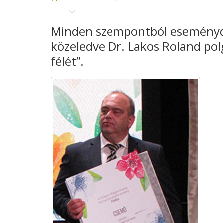
Minden szempontból eseménydú
közeledve Dr. Lakos Roland pol
félét”.