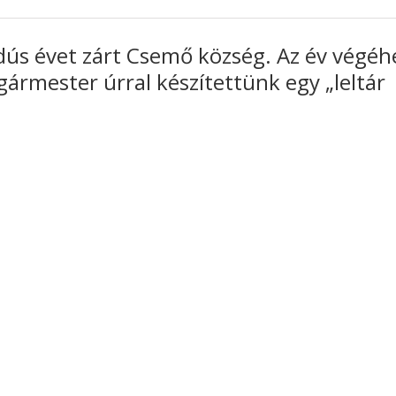
s évet zárt Csemő község. Az év végéh
gármester úrral készítettünk egy „leltár