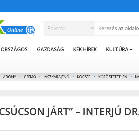
ORSZÁGOS
GAZDASÁG
KÉK HÍREK
KULTÚRA
ABONY
•
CSEMŐ
•
JÁSZKARAJENŐ
•
KOCSÉR
•
KŐRÖSTETÉTLEN
•
N
CSÚCSON JÁRT” – INTERJÚ DR