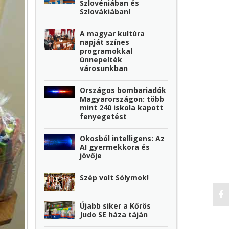
Szlovéniában és
Szlovákiában!
A magyar kultúra
napját színes
programokkal
ünnepelték
városunkban
Országos bombariadók
Magyarországon: több
mint 240 iskola kapott
fenyegetést
Okosból intelligens: Az
AI gyermekkora és
jövője
Szép volt Sólymok!
Újabb siker a Kőrös
Judo SE háza táján