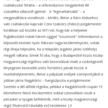
csatlakozást firtatta – a referendumon megjelentek 88
százaléka válaszolt igennel. A "legmarkánsabb" – a
megyeváltásra vonatkozó – kérdés, illetve a Bács-Kiskunhoz
való csatlakozás kapcsán Czira Szabolcs (Fidesz) polgármester
korábban azt közölte az MTI-vel, hogy bár a helyieket
foglalkoztató másik három üggyel "összevont" referendumot a
képviselő-testület nyolc fideszes tagja kezdeményezte, sokak
régi óhaja teljesülne, ha a település (egyben járási székhely)
megyét váltana. Ennek fő oka, hogy a Budapesttel közös közép-
magyarországi régióhoz való besorolásuk miatt a szükségesnél
lényegesen kevesebb uniós forráshoz jutnak hozzá. A
munkahelyteremtés, illetve a pályázati esélyek szempontjából is
jobban járna Nagykőrös – hangsúlyozta a polgármester.
Szerinte a dél-alföldi régióba, például a Nagykőröstől csupán 15
kilométerre fekvő Kecskemétre sokkal szívesebben viszik a
pénzüket a nyugati befektetők, mint a közép-magyarországi
régió fővárostól távolabb eső területeire. LV