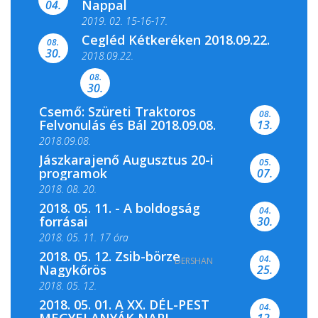
Nappal
04.
2019. 02. 15-16-17.
Cegléd Kétkeréken 2018.09.22.
08.
Színes és tartalmas programokkal várja a
30.
2018.09.22.
Csemői Községi Könyvtár és...
08.
30.
Csemő: Szüreti Traktoros
08.
Felvonulás és Bál 2018.09.08.
13.
2018.09.08.
Jászkarajenő Augusztus 20-i
05.
programok
07.
2018. 08. 20.
2018. 05. 11. - A boldogság
04.
forrásai
30.
2018. 05. 11. 17 óra
2018. 05. 12. Zsib-börze
04.
DERSHAN
2018. 05. 11. 19 óra
Nagykőrös
25.
2018. 05. 12.
2018. 05. 01. A XX. DÉL-PEST
04.