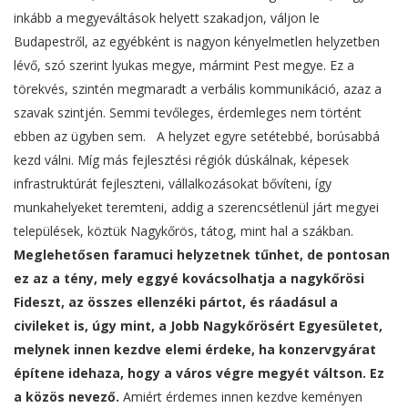
inkább a megyeváltások helyett szakadjon, váljon le
Budapestről, az egyébként is nagyon kényelmetlen helyzetben
lévő, szó szerint lyukas megye, mármint Pest megye. Ez a
törekvés, szintén megmaradt a verbális kommunikáció, azaz a
szavak szintjén. Semmi tevőleges, érdemleges nem történt
ebben az ügyben sem. A helyzet egyre setétebbé, borúsabbá
kezd válni. Míg más fejlesztési régiók dúskálnak, képesek
infrastruktúrát fejleszteni, vállalkozásokat bővíteni, így
munkahelyeket teremteni, addig a szerencsétlenül járt megyei
települések, köztük Nagykőrös, tátog, mint hal a szákban.
Meglehetősen faramuci helyzetnek tűnhet, de pontosan
ez az a tény, mely eggyé kovácsolhatja a nagykőrösi
Fideszt, az összes ellenzéki pártot, és ráadásul a
civileket is, úgy mint, a Jobb Nagykőrösért Egyesületet,
melynek innen kezdve elemi érdeke, ha konzervgyárat
építene idehaza, hogy a város végre megyét váltson. Ez
a közös nevező.
Amiért érdemes innen kezdve keményen