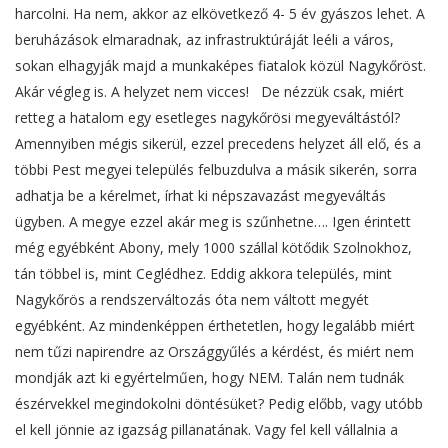
harcolni. Ha nem, akkor az elkövetkező 4- 5 év gyászos lehet. A
beruházások elmaradnak, az infrastruktúráját leéli a város,
sokan elhagyják majd a munkaképes fiatalok közül Nagykőröst.
Akár végleg is. A helyzet nem vicces! De nézzük csak, miért
retteg a hatalom egy esetleges nagykőrösi megyeváltástól?
Amennyiben mégis sikerül, ezzel precedens helyzet áll elő, és a
többi Pest megyei település felbuzdulva a másik sikerén, sorra
adhatja be a kérelmet, írhat ki népszavazást megyeváltás
ügyben. A megye ezzel akár meg is szűnhetne…. Igen érintett
még egyébként Abony, mely 1000 szállal kötődik Szolnokhoz,
tán többel is, mint Ceglédhez. Eddig akkora település, mint
Nagykőrös a rendszerváltozás óta nem váltott megyét
egyébként. Az mindenképpen érthetetlen, hogy legalább miért
nem tűzi napirendre az Országgyűlés a kérdést, és miért nem
mondják azt ki egyértelműen, hogy NEM. Talán nem tudnák
észérvekkel megindokolni döntésüket? Pedig előbb, vagy utóbb
el kell jönnie az igazság pillanatának. Vagy fel kell vállalnia a