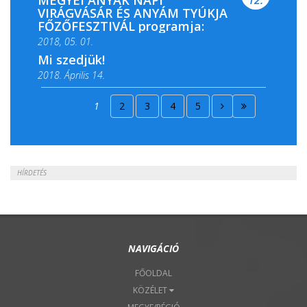
MEGYEI ANYÁK NAPI
12.
VIRÁGVÁSÁR ÉS ANYÁM TYÚKJA
FŐZŐFESZTIVÁL programja:
2018, 05. 01.
Mi szedjük!
2018. Április 14.
2018. Április 15.
1
2
3
4
5
2018. Április 22.
HÍRDETÉS
NAVIGÁCIÓ
FŐOLDAL
KÖZÉLET