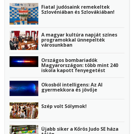
Fiatal judósaink remekeltek
Szlovéniában és Szlovákiában!
A magyar kultúra napját színes
programokkal ünnepelték
városunkban
Országos bombariadók
Magyarországon: több mint 240
iskola kapott fenyegetést
Okosból intelligens: Az AI
gyermekkora és jövője
Szép volt Sólymok!
Újabb siker a Kőrös Judo SE háza
táján