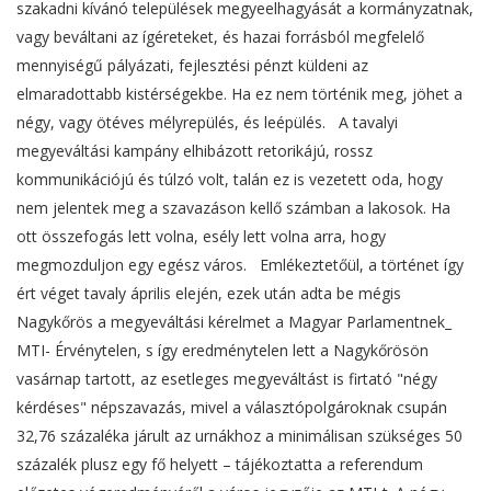
szakadni kívánó települések megyeelhagyását a kormányzatnak,
vagy beváltani az ígéreteket, és hazai forrásból megfelelő
mennyiségű pályázati, fejlesztési pénzt küldeni az
elmaradottabb kistérségekbe. Ha ez nem történik meg, jöhet a
négy, vagy ötéves mélyrepülés, és leépülés. A tavalyi
megyeváltási kampány elhibázott retorikájú, rossz
kommunikációjú és túlzó volt, talán ez is vezetett oda, hogy
nem jelentek meg a szavazáson kellő számban a lakosok. Ha
ott összefogás lett volna, esély lett volna arra, hogy
megmozduljon egy egész város. Emlékeztetőül, a történet így
ért véget tavaly április elején, ezek után adta be mégis
Nagykőrös a megyeváltási kérelmet a Magyar Parlamentnek_
MTI- Érvénytelen, s így eredménytelen lett a Nagykőrösön
vasárnap tartott, az esetleges megyeváltást is firtató "négy
kérdéses" népszavazás, mivel a választópolgároknak csupán
32,76 százaléka járult az urnákhoz a minimálisan szükséges 50
százalék plusz egy fő helyett – tájékoztatta a referendum