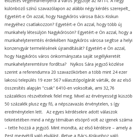
előzetes végeredményéről a város jegyzője az MTI-t. A négy
különböző színű szavazólapon az alábbi négy kérdés szerepelt_
Egyetért-e Ön azzal, hogy Nagykőrös városa Bács-Kiskun
megyéhez csatlakozzon? Egyetért-e Ön azzal, hogy több új
munkahely létesüljön Nagykőrösön? Egyetért-e Ön azzal, hogy a
munkahelyteremtés érdekében Nagykőrös városa segítse a helyi
konzervgyár termelésének újraindítását? Egyetért-e Ön azzal,
hogy Nagykőrös város önkormányzata saját segélykeretét
munkahelyteremtésre fordítsa? Nyíkos Sára jegyző közlése
szerint a referendumra 20 szavazókörben a több mint 24 ezer
lakosú település 19 ezer 567 választópolgárát várták, de az első
összesítés alapján "csak" 6410-en voksoltak, ami 32,76
százalékos részvételnek felel meg. Mivel az érvényességi küszöb
50 százalék plusz egy fő, a népszavazás érvénytelen, s így
eredménytelen lett. Az egyes kérdésekre adott válaszok
tekintetében mind a négy témában elsöprő volt az igenek száma
– tette hozzá a jegyző. Mint mondta, az első kérdésre – amely a
Pest megyétől való elválást, illetve a Bács-Kiskunhoz való