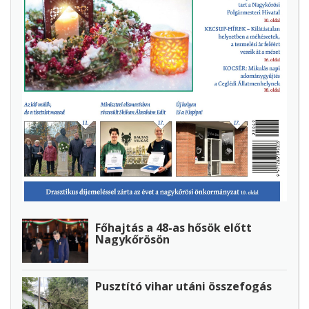
Főhajtás a 48-as hősök előtt
Nagykőrösön
Pusztító vihar utáni összefogás