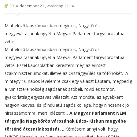
2014. december 21., vasárnap 21:14
Mint előző lapszámunkban megírtuk, Nagykőrös
megyeváltásának ügyét a Magyar Parlament tárgysorozatba
vette.
Mint előző lapszámunkban megírtuk, Nagykőrös
megyeváltásának ügyét a Magyar Parlament tárgysorozatba
vette. Ezzel kapcsolatban kerestem meg az érintett
szakminisztériumokat, illetve az Országgyűlés sajtófőnökét.
A
mintegy 10 napos levelemre csak egy választ kaptam, mégpedig
a Miniszterelnökség sajtósának szóbeli, rövid és tömör,
gyakorlatilag egyszavas válaszát. Azt mondta, az egyébként
nagyon kedves, és jóindulatú sajtós kolléga, hogy nincsenek jó
hírei számomra, mert, idézem: „
A Magyar Parlament NEM
tárgyalja Nagykőrös városának Bács- Kiskun megyébe
történő átcsatlakozását.
„ Kérdésem annyi volt, hogy
MIKOR tárgyalja, a válasz azonban azt sejteti, hogy SOHA.