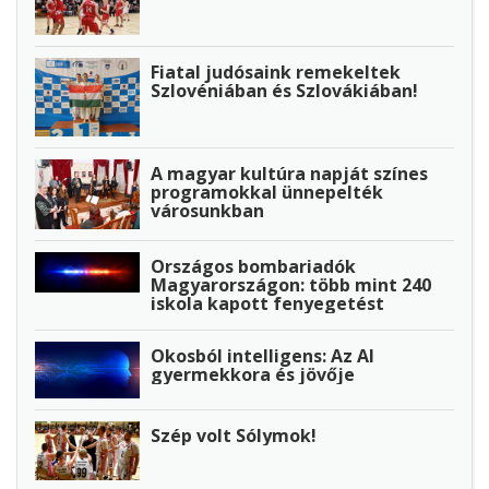
Fiatal judósaink remekeltek
Szlovéniában és Szlovákiában!
A magyar kultúra napját színes
programokkal ünnepelték
városunkban
Országos bombariadók
Magyarországon: több mint 240
iskola kapott fenyegetést
Okosból intelligens: Az AI
gyermekkora és jövője
Szép volt Sólymok!