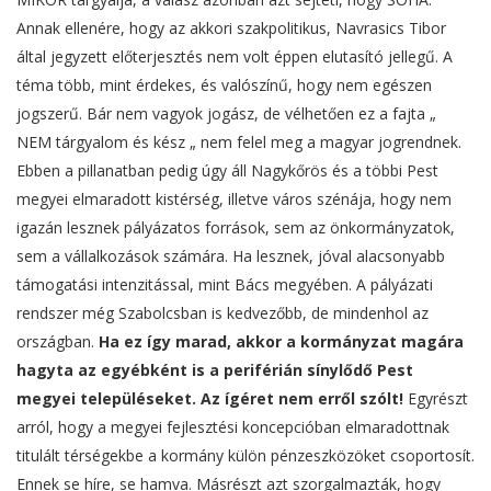
Annak ellenére, hogy az akkori szakpolitikus, Navrasics Tibor
által jegyzett előterjesztés nem volt éppen elutasító jellegű. A
téma több, mint érdekes, és valószínű, hogy nem egészen
jogszerű. Bár nem vagyok jogász, de vélhetően ez a fajta „
NEM tárgyalom és kész „ nem felel meg a magyar jogrendnek.
Ebben a pillanatban pedig úgy áll Nagykőrös és a többi Pest
megyei elmaradott kistérség, illetve város szénája, hogy nem
igazán lesznek pályázatos források, sem az önkormányzatok,
sem a vállalkozások számára. Ha lesznek, jóval alacsonyabb
támogatási intenzitással, mint Bács megyében. A pályázati
rendszer még Szabolcsban is kedvezőbb, de mindenhol az
országban.
Ha ez így marad, akkor a kormányzat magára
hagyta az egyébként is a periférián sínylődő Pest
megyei településeket. Az ígéret nem erről szólt!
Egyrészt
arról, hogy a megyei fejlesztési koncepcióban elmaradottnak
titulált térségekbe a kormány külön pénzeszközöket csoportosít.
Ennek se híre, se hamva. Másrészt azt szorgalmazták, hogy