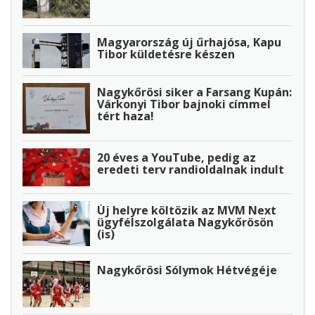
Magyarország új űrhajósa, Kapu
Tibor küldetésre készen
Nagykőrösi siker a Farsang Kupán:
Várkonyi Tibor bajnoki címmel
tért haza!
20 éves a YouTube, pedig az
eredeti terv randioldalnak indult
Új helyre költözik az MVM Next
ügyfélszolgálata Nagykőrösön
(is)
Nagykőrösi Sólymok Hétvégéje