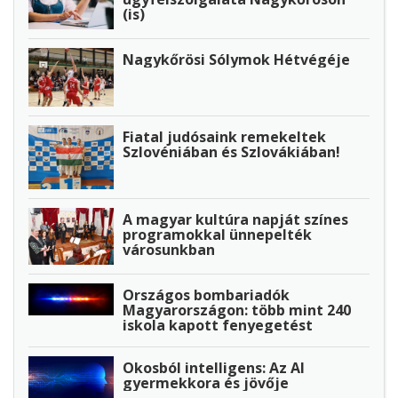
(is)
Nagykőrösi Sólymok Hétvégéje
Fiatal judósaink remekeltek
Szlovéniában és Szlovákiában!
A magyar kultúra napját színes
programokkal ünnepelték
városunkban
Országos bombariadók
Magyarországon: több mint 240
iskola kapott fenyegetést
Okosból intelligens: Az AI
gyermekkora és jövője