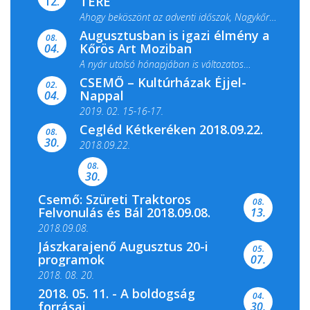
TERE
12.
Ahogy beköszönt az adventi időszak, Nagykőrös
Augusztusban is igazi élmény a
ismét megtelik ünnepi fénnyel és közös...
08.
Kőrös Art Moziban
04.
A nyár utolsó hónapjában is változatos
CSEMŐ – Kultúrházak Éjjel-
filmkínálattal, családi...
02.
Nappal
04.
2019. 02. 15-16-17.
Cegléd Kétkeréken 2018.09.22.
08.
Színes és tartalmas programokkal várja a
30.
2018.09.22.
Csemői Községi Könyvtár és...
08.
30.
Csemő: Szüreti Traktoros
08.
Felvonulás és Bál 2018.09.08.
13.
2018.09.08.
Jászkarajenő Augusztus 20-i
05.
programok
07.
2018. 08. 20.
2018. 05. 11. - A boldogság
04.
forrásai
30.