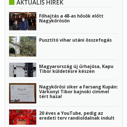
AKTUÁLIS HÍREK
Főhajtás a 48-as hősök előtt
Nagykőrösön
Pusztító vihar utáni összefogás
Magyarország új űrhajósa, Kapu
Tibor küldetésre készen
Nagykőrösi siker a Farsang Kupán:
Várkonyi Tibor bajnoki címmel
tért haza!
20 éves a YouTube, pedig az
eredeti terv randioldalnak indult