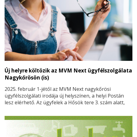
Új helyre költözik az MVM Next ügyfélszolgálata
Nagykőrösön (is)
2025. február 1-jétől az MVM Next nagykőrösi
ügyfélszolgálati irodája új helyszínen, a helyi Postán
lesz elérhető. Az ügyfelek a Hősök tere 3. szám alatt,
szerdán és csütörtökön intézhetik energiaügyeiket. Az
alábbiakban minden fontos információt
összegyűjtöttünk a változásról.