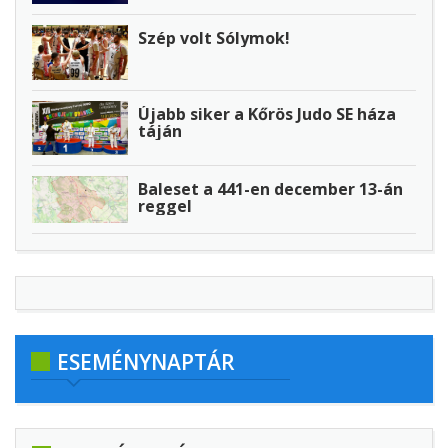
Szép volt Sólymok!
Újabb siker a Kőrös Judo SE háza
táján
Baleset a 441-en december 13-án
reggel
ESEMÉNYNAPTÁR