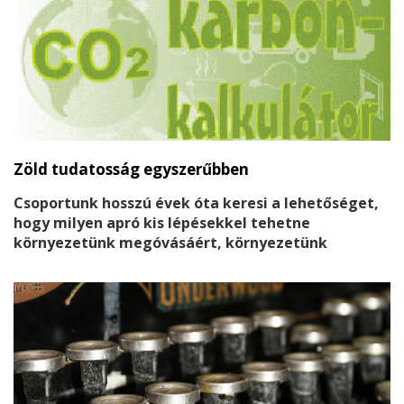
Zöld tudatosság egyszerűbben
Csoportunk hosszú évek óta keresi a lehetőséget,
hogy milyen apró kis lépésekkel tehetne
környezetünk megóvásáért, környezetünk
állapotának javításáért. Ezért is csatlakoztunk már
harmadik alkalommal az E.on Eenergiközösségek
programhoz.