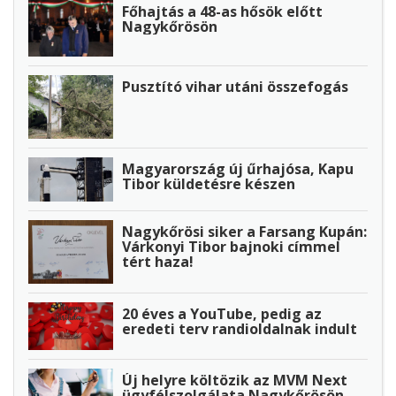
Főhajtás a 48-as hősök előtt
Nagykőrösön
Pusztító vihar utáni összefogás
Magyarország új űrhajósa, Kapu
Tibor küldetésre készen
Nagykőrösi siker a Farsang Kupán:
Várkonyi Tibor bajnoki címmel
tért haza!
20 éves a YouTube, pedig az
eredeti terv randioldalnak indult
Új helyre költözik az MVM Next
ügyfélszolgálata Nagykőrösön