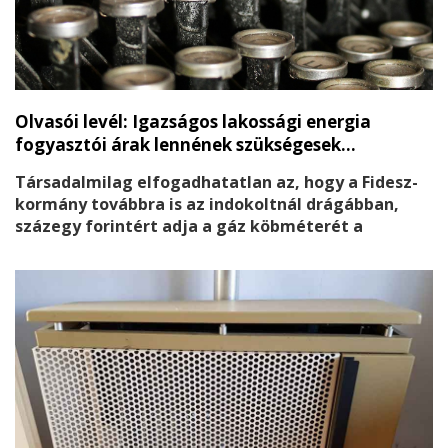
Olvasói levél: Igazságos lakossági energia
fogyasztói árak lennének szükségesek…
Társadalmilag elfogadhatatlan az, hogy a Fidesz-
kormány továbbra is az indokoltnál drágábban,
százegy forintért adja a gáz köbméterét a
lakossági fogyasztóknak. Teszi ezt annak ellenére,
hogy a földgáz tőzsdei ára már hónapok óta
harminc forint alatt áll! – közölte a sajtóval Tóth
Bertalan az MSZP elnöke.