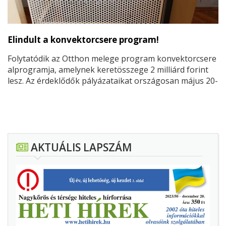
Elindult a konvektorcsere program!
Folytatódik az Otthon melege program konvektorcsere
alprogramja, amelynek keretösszege 2 milliárd forint
lesz. Az érdeklődők pályázataikat országosan május 20-
tól küldhetik be - jelentette be az MTI tudósítása
szerint az Innovációs és Technológiai Minisztérium
(ITM) fenntarthatóságért felelős államtitkára a
Construma építőipari kiállításon. Weingartner Balázs,
az érdeklődőknek azt javasolta, hogy minél előbb
AKTUÁLIS LAPSZÁM
tanulmányozzák át a már közzétett dokumentumokat!