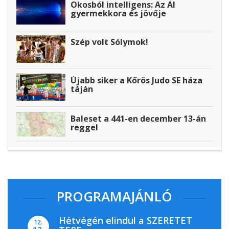
Okosból intelligens: Az AI
gyermekkora és jövője
Szép volt Sólymok!
Újabb siker a Kőrös Judo SE háza
táján
Baleset a 441-en december 13-án
reggel
PROGRAMAJÁNLÓ
Hétvégén elindul a SZERETET
12.