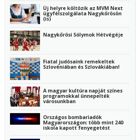
Új helyre költözik az MVM Next
ügyfélszolgálata Nagykőrösön
(is)
Nagykőrösi Sólymok Hétvégéje
Fiatal judósaink remekeltek
Szlovéniában és Szlovákiában!
A magyar kultúra napját színes
programokkal ünnepelték
városunkban
Országos bombariadók
Magyarországon: több mint 240
iskola kapott fenyegetést