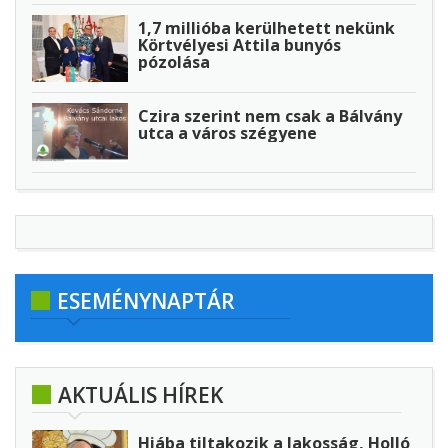
1,7 millióba kerülhetett nekünk
Körtvélyesi Attila bunyós
pózolása
Czira szerint nem csak a Bálvány
utca a város szégyene
ESEMÉNYNAPTÁR
AKTUÁLIS HÍREK
Hiába tiltakozik a lakosság, Holló