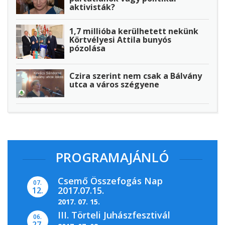
aktivisták?
1,7 millióba kerülhetett nekünk
Körtvélyesi Attila bunyós
pózolása
Czira szerint nem csak a Bálvány
utca a város szégyene
PROGRAMAJÁNLÓ
Csemő Összefogás Nap
07.
2017.07.15.
12.
2017. 07. 15.
III. Törteli Juhászfesztivál
06.
27.