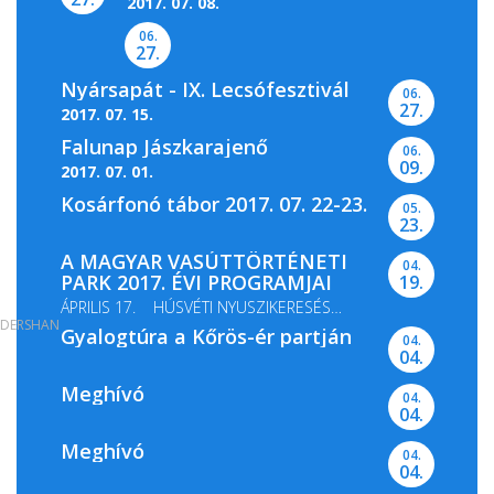
2017. 07. 08.
06.
27.
Nyársapát - IX. Lecsófesztivál
06.
27.
2017. 07. 15.
Falunap Jászkarajenő
06.
09.
2017. 07. 01.
Kosárfonó tábor 2017. 07. 22-23.
05.
23.
A MAGYAR VASÚTTÖRTÉNETI
04.
PARK 2017. ÉVI PROGRAMJAI
19.
ÁPRILIS 17. HÚSVÉTI NYUSZIKERESÉS
DERSHAN
Gyalogtúra a Kőrös-ér partján
MÁJUS 13-14. GŐZMOZDONY...
04.
04.
Meghívó
04.
04.
Meghívó
04.
04.