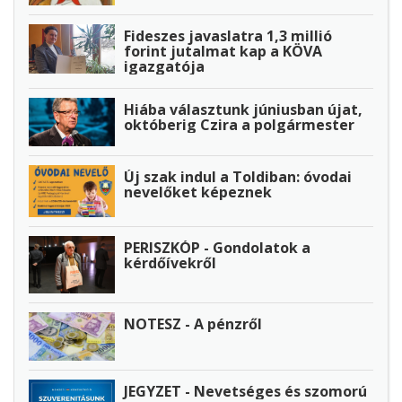
Fideszes javaslatra 1,3 millió
forint jutalmat kap a KÖVA
igazgatója
Hiába választunk júniusban újat,
októberig Czira a polgármester
Új szak indul a Toldiban: óvodai
nevelőket képeznek
PERISZKÓP - Gondolatok a
kérdőívekről
NOTESZ - A pénzről
JEGYZET - Nevetséges és szomorú