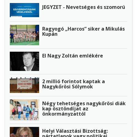
JEGYZET - Nevetséges és szomorú
Ragyogó „Harcos” siker a Mikulás
Kupán
El Nagy Zoltán emlékére
2 millió forintot kaptak a
Nagykőrösi Sólymok
Négy tehetséges nagykőrösi diák
kap ösztöndíjat az
önkormányzattól
Helyi Választási Bizottság:
pártatlanok vagy politikai