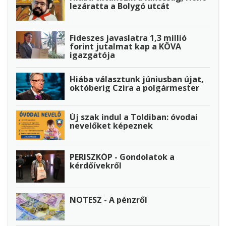
lezáratta a Bolygó utcát
Fideszes javaslatra 1,3 millió
forint jutalmat kap a KÖVA
igazgatója
Hiába választunk júniusban újat,
októberig Czira a polgármester
Új szak indul a Toldiban: óvodai
nevelőket képeznek
PERISZKÓP - Gondolatok a
kérdőívekről
NOTESZ - A pénzről