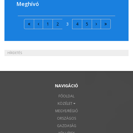
Meghívó
1
2
3
4
5
HÍRDETÉS
NAVIGÁCIÓ
FŐOLDAL
KÖZÉLET
MEGYE/RÉGIÓ
ORSZÁGOS
GAZDASÁG