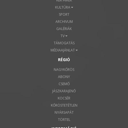
KÉK HÍREK
KULTÚRA
SPORT
ARCHIVUM
GALÉRIÁK
TV
TÁMOGATÁS
MÉDIAAJÁNLAT
RÉGIÓ
NAGYKŐRÖS
ABONY
CSEMŐ
JÁSZKARAJENŐ
KOCSÉR
KŐRÖSTETÉTLEN
NYÁRSAPÁT
TÖRTEL