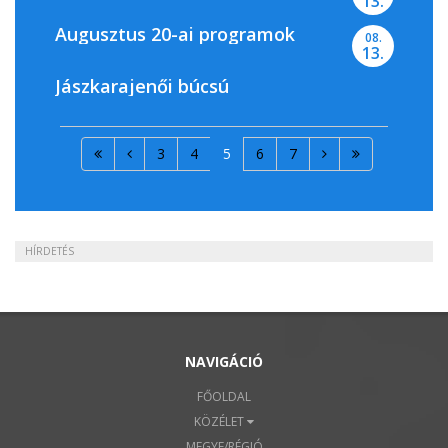
13.
Augusztus 20-ai programok
08.
13.
Jászkarajenői búcsú
3
4
5
6
7
HÍRDETÉS
NAVIGÁCIÓ
FŐOLDAL
KÖZÉLET
MEGYE/RÉGIÓ