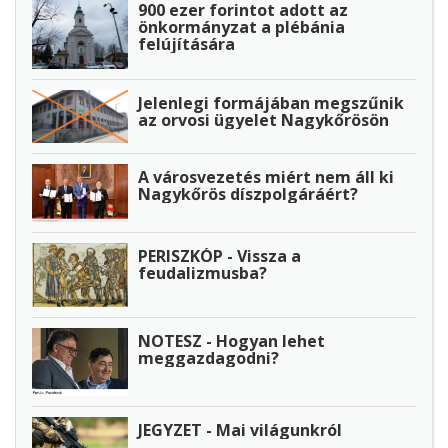
900 ezer forintot adott az
önkormányzat a plébánia
felújítására
Jelenlegi formájában megszűnik
az orvosi ügyelet Nagykőrösön
A városvezetés miért nem áll ki
Nagykőrös díszpolgáráért?
PERISZKÓP - Vissza a
feudalizmusba?
NOTESZ - Hogyan lehet
meggazdagodni?
JEGYZET - Mai világunkról