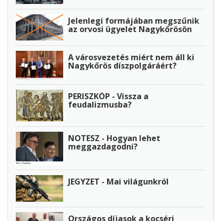
Jelenlegi formájában megszűnik
az orvosi ügyelet Nagykőrösön
A városvezetés miért nem áll ki
Nagykőrös díszpolgáráért?
PERISZKÓP - Vissza a
feudalizmusba?
NOTESZ - Hogyan lehet
meggazdagodni?
JEGYZET - Mai világunkról
Országos díjasok a kocséri