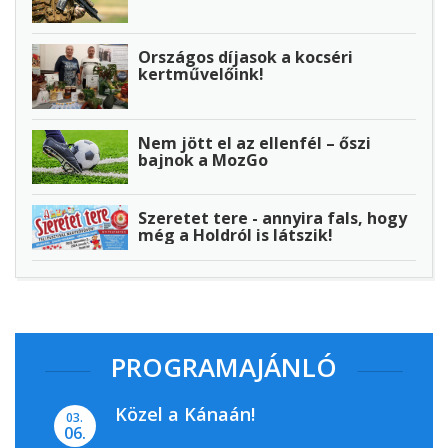
Országos díjasok a kocséri
kertművelőink!
Nem jött el az ellenfél – őszi
bajnok a MozGo
Szeretet tere - annyira fals, hogy
még a Holdról is látszik!
PROGRAMAJÁNLÓ
Közel a Kánaán!
03.
06.