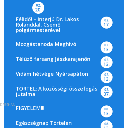
02.
20.
Félidő! – interjú Dr. Lakos
02.
Rolanddal, Csemő
17.
polgármesterével
Mozgástanoda Meghívó
02.
13.
Télűző farsang Jászkarajenőn
02.
13.
Vidám hétvége Nyársapáton
02.
13.
TÖRTEL: A közösségi összefogás
02.
jutalma
07.
DERSHAN
FIGYELEM!!!
08.
13.
Egészségnap Törtelen
08.