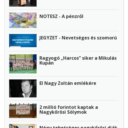
NOTESZ - A pénzről
JEGYZET - Nevetséges és szomorú
Ragyogó „Harcos” siker a Mikulás
Kupán
El Nagy Zoltán emlékére
2 millió forintot kaptak a
Nagykőrösi Sólymok
Négy tehetséges nagykőrösi diák