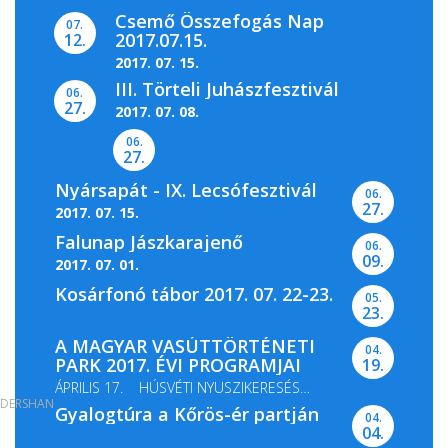
Csemő Összefogás Nap
07.
2017.07.15.
12.
2017. 07. 15.
III. Törteli Juhászfesztivál
06.
27.
2017. 07. 08.
06.
27.
Nyársapát - IX. Lecsófesztivál
06.
27.
2017. 07. 15.
Falunap Jászkarajenő
06.
09.
2017. 07. 01.
Kosárfonó tábor 2017. 07. 22-23.
05.
23.
A MAGYAR VASÚTTÖRTÉNETI
04.
PARK 2017. ÉVI PROGRAMJAI
19.
ÁPRILIS 17. HÚSVÉTI NYUSZIKERESÉS
DERSHAN
Gyalogtúra a Kőrös-ér partján
MÁJUS 13-14. GŐZMOZDONY...
04.
04.