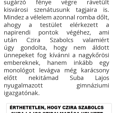
sugárzó fénye végre rávetült
kisvárosi szenátusunk tagjaira is.
Mindez a vélelem azonnal romba dőlt,
ahogy a testület elérkezett a
napirendi pontok végéhez, ami
után
Czira Szabolcs valamiért
úgy
gondolta, hogy nem áldott
ünnepeket fog kívánni a nagykőrösi
embereknek
, hanem inkább egy
monológot levágva még karácsony
előtt nekitámad Suba
Lajos
nyugalmazott gimnáziumi
igazgatónak.