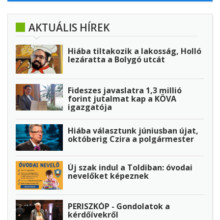
AKTUÁLIS HÍREK
Hiába tiltakozik a lakosság, Holló
lezáratta a Bolygó utcát
Fideszes javaslatra 1,3 millió
forint jutalmat kap a KÖVA
igazgatója
Hiába választunk júniusban újat,
októberig Czira a polgármester
Új szak indul a Toldiban: óvodai
nevelőket képeznek
PERISZKÓP - Gondolatok a
kérdőívekről