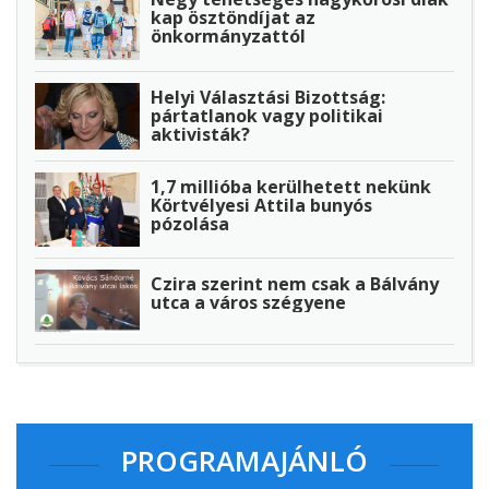
kap ösztöndíjat az
önkormányzattól
Helyi Választási Bizottság:
pártatlanok vagy politikai
aktivisták?
1,7 millióba kerülhetett nekünk
Körtvélyesi Attila bunyós
pózolása
Czira szerint nem csak a Bálvány
utca a város szégyene
PROGRAMAJÁNLÓ