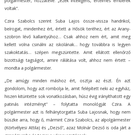
polgármester, hozzátéve: „ezek intelligens, értelmes emberek
voltak”.
Czira Szabolcs szerint Suba Lajos össze-vissza handrikol,
beírogat, mindenhez ért, értett a Hősök teréhez, ért az Arany-
szobron lévő kallantyúhoz… Csak ahhoz nem ért, amit meg
kellett volna csinálni az iskolának… hogy továbbra is legyen
szakoktatás… szépen megszüntette. Amit ellátott ellenőrző
bizottsági tagságot, amire rálátása volt, ahhoz nem értett –
mondta a polgármester.
„De amúgy minden máshoz ért, osztja az észt. Én azt
gondolom, hogy azt rombolja le, amit felépített neki az egyház,
hiszen kitüntette sok vonatkozásban, húsz évig irányíthatott egy
patinás intézményt” – folytatta monológját Czira. A
polgármester azt is felhánytorgatta Suba Lajosnak, hogy nem
büszke arra, hogy ő, mármint Czira Szabolcs, az alpolgármester
(Körtvélyesi Attila) és „Dezső”, azaz Molnár Dezső is oda járt a