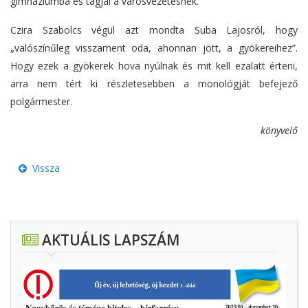
gimnáziumba és tagjai a városvezetésnek.
Czira Szabolcs végül azt mondta Suba Lajosról, hogy
„valószínűleg visszament oda, ahonnan jött, a gyökereihez”.
Hogy ezek a gyökerek hova nyúlnak és mit kell ezalatt érteni,
arra nem tért ki részletesebben a monológját befejező
polgármester.
könyvelő
Vissza
AKTUÁLIS LAPSZÁM