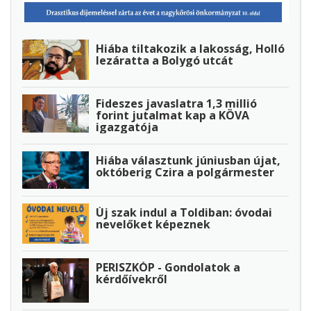
Hiába tiltakozik a lakosság, Holló
lezáratta a Bolygó utcát
Fideszes javaslatra 1,3 millió
forint jutalmat kap a KÖVA
igazgatója
Hiába választunk júniusban újat,
októberig Czira a polgármester
Új szak indul a Toldiban: óvodai
nevelőket képeznek
PERISZKÓP - Gondolatok a
kérdőívekről