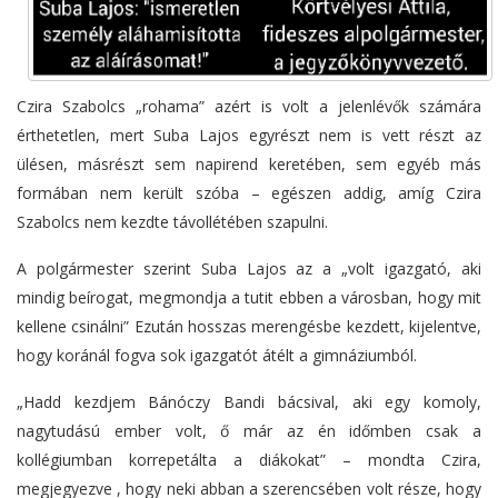
Czira Szabolcs „rohama” azért is volt a jelenlévők számára
érthetetlen, mert Suba Lajos egyrészt nem is vett részt az
ülésen, másrészt sem napirend keretében, sem egyéb más
formában nem került szóba – egészen addig, amíg Czira
Szabolcs nem kezdte távollétében szapulni.
A polgármester szerint Suba Lajos az a „volt igazgató, aki
mindig beírogat, megmondja a tutit ebben a városban, hogy mit
kellene csinálni” Ezután hosszas merengésbe kezdett, kijelentve,
hogy koránál fogva sok igazgatót átélt a gimnáziumból.
„Hadd kezdjem Bánóczy Bandi bácsival, aki egy komoly,
nagytudású ember volt, ő már az én időmben csak a
kollégiumban korrepetálta a diákokat” – mondta Czira,
megjegyezve , hogy neki abban a szerencsében volt része, hogy