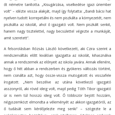
őt németre tanította. „Kisugárzása, viselkedése igazi úriember
volt” – idézte vissza alakját, majd így folytatta: „Bandi bácsi hat
nyelven tudott korrepetálni és nem piszkálta a környezetét, nem
piszkálta az iskolát, ahol ő igazgató volt. Nem piszkált senkit,
hanem nagy tisztelettel, nagy becsülettel végezte a munkáját,
amit szeretett”.
A felsorolásban Rózsás László következett, aki Czira szerint a
rendszerváltás előtt kiválóan igazgatta az iskolát, kihasználva
annak a rendszernek az előnyeit az iskola javára. Annak ellenére,
hogy ő hitt abban a rendszerben és gyökeres változás történt,
nem csinálta azt, hogy össze-vissza mutogatott és visszafele
írogatott. „Nem beszélve az utána következő igazgató
asszonyról, aki rövid ideig volt, majd pedig Tóth Tibor igazgató
úr is nem túl hosszú ideig volt. Ő többször bejött hozzám,
négyszemközt elmondta a véleményét az akkori igazgatóról, az
ő tudását sem kérdőjelezte meg senki” – szögezte le a