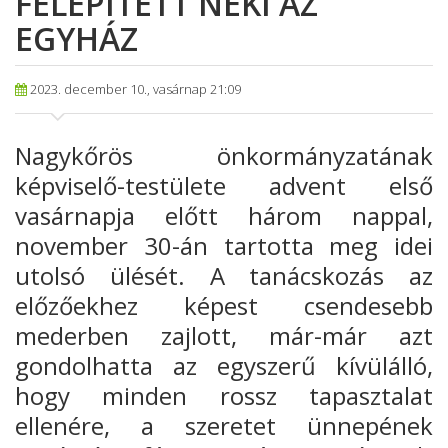
FELÉPÍTETT NEKI AZ
EGYHÁZ
2023. december 10., vasárnap 21:09
Nagykőrös önkormányzatának
képviselő-testülete advent első
vasárnapja előtt három nappal,
november 30-án tartotta meg idei
utolsó ülését. A tanácskozás az
előzőekhez képest csendesebb
mederben zajlott, már-már azt
gondolhatta az egyszerű kívülálló,
hogy minden rossz tapasztalat
ellenére, a szeretet ünnepének