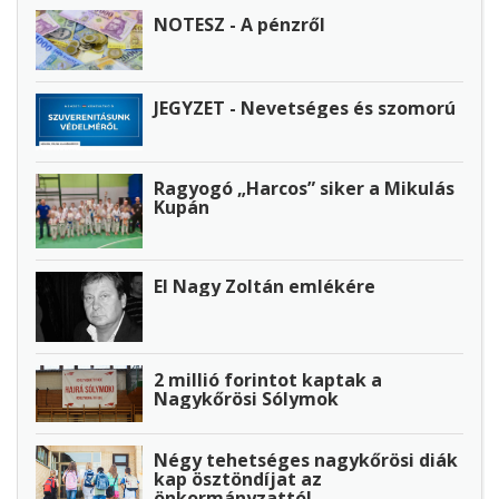
NOTESZ - A pénzről
JEGYZET - Nevetséges és szomorú
Ragyogó „Harcos” siker a Mikulás
Kupán
El Nagy Zoltán emlékére
2 millió forintot kaptak a
Nagykőrösi Sólymok
Négy tehetséges nagykőrösi diák
kap ösztöndíjat az
önkormányzattól