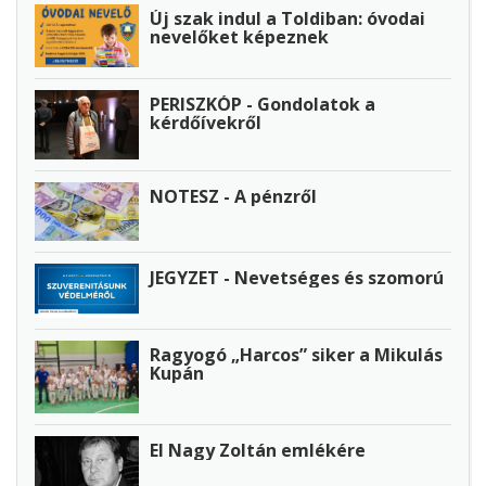
Új szak indul a Toldiban: óvodai
nevelőket képeznek
PERISZKÓP - Gondolatok a
kérdőívekről
NOTESZ - A pénzről
JEGYZET - Nevetséges és szomorú
Ragyogó „Harcos” siker a Mikulás
Kupán
El Nagy Zoltán emlékére