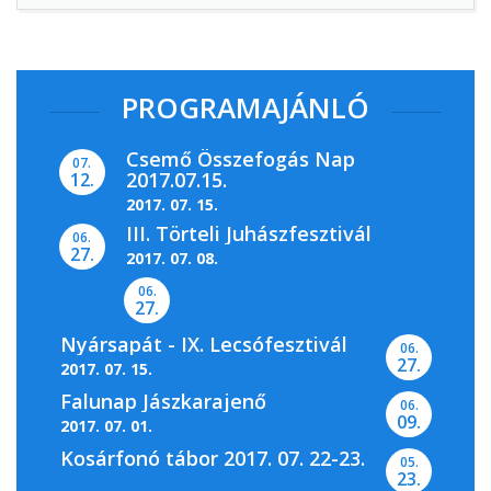
PROGRAMAJÁNLÓ
Csemő Összefogás Nap
07.
2017.07.15.
12.
2017. 07. 15.
III. Törteli Juhászfesztivál
06.
27.
2017. 07. 08.
06.
27.
Nyársapát - IX. Lecsófesztivál
06.
27.
2017. 07. 15.
Falunap Jászkarajenő
06.
09.
2017. 07. 01.
Kosárfonó tábor 2017. 07. 22-23.
05.
23.