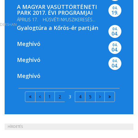
A MAGYAR VASÚTTÖRTÉNETI
04.
PARK 2017. ÉVI PROGRAMJAI
19.
ÁPRILIS 17. HÚSVÉTI NYUSZIKERESÉS
DERSHAN
Gyalogtúra a Kőrös-ér partján
MÁJUS 13-14. GŐZMOZDONY...
04.
04.
Meghívó
04.
04.
Meghívó
04.
04.
Meghívó
1
2
3
4
5
HÍRDETÉS