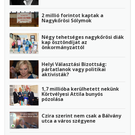
2 millió forintot kaptak a
Nagykőrösi Sólymok
Négy tehetséges nagykőrösi diák
kap ösztöndíjat az
önkormányzattól
Helyi Választási Bizottság:
pártatlanok vagy politikai
aktivisták?
1,7 millióba kerülhetett nekünk
Körtvélyesi Attila bunyós
pózolása
Czira szerint nem csak a Bálvány
utca a város szégyene