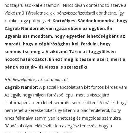
hozzájárulásokkal elszámolni. Nincs olyan döntéshozó szerve a
Víziközmű Társulatnak, aki pénzvisszafizetésről dönthetne. Így
kialakult egy patthelyzet!
Körtvélyesi Sándor kimondta, hogy
Zágráb Nándornak van igaza ebben az ügyben. Én
ugyanis azt mondtam, hogy egyetlen lehetőségként az
maradt, hogy a cégbírósághoz kell fordulni, hogy
semmisítse meg a Víziközmű Társulat taggyűlésén
hozott határozatot. Én ezt meg is teszem azért, mert a
pénz visszajár– és vissza is szerezzük!
HH: Beszéljünk egy kicsit a piacról.
Zágráb Nándor:
A piaccal kapcsolatban két fontos kérdés van!
Az egyik, hogy milyen forrásból épül, mert a visszajáró
csatornapénzt nem lehet semmire sem elkölteni! A másik, hogy
nem lehet a kereskedőket úgy kitenni a piac területéről, hogy
nincs felkínálva semmilyen lehetőség és megoldás számukra.
Ráadásul olyan előkészítetlen az egész tervezés, hogy a