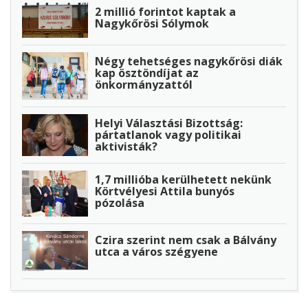
2 millió forintot kaptak a
Nagykőrösi Sólymok
Négy tehetséges nagykőrösi diák
kap ösztöndíjat az
önkormányzattól
Helyi Választási Bizottság:
pártatlanok vagy politikai
aktivisták?
1,7 millióba kerülhetett nekünk
Körtvélyesi Attila bunyós
pózolása
Czira szerint nem csak a Bálvány
utca a város szégyene