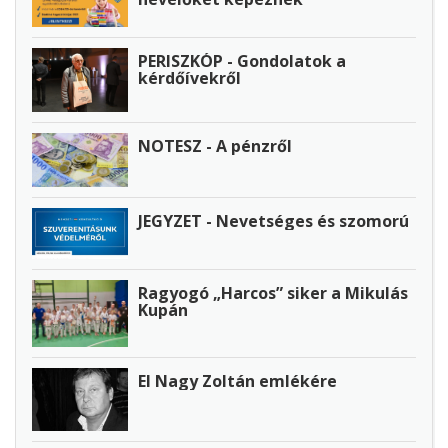
PERISZKÓP - Gondolatok a
kérdőívekről
NOTESZ - A pénzről
JEGYZET - Nevetséges és szomorú
Ragyogó „Harcos” siker a Mikulás
Kupán
El Nagy Zoltán emlékére