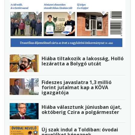
Hiába tiltakozik a lakosság, Holló
lezáratta a Bolygó utcát
Fideszes javaslatra 1,3 millió
forint jutalmat kap a KÖVA
igazgatója
Hiába választunk júniusban újat,
októberig Czira a polgármester
Új szak indul a Toldiban: óvodai
nevelőket képeznek