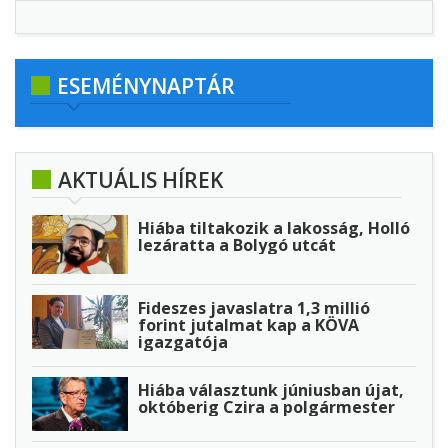
ESEMÉNYNAPTÁR
AKTUÁLIS HÍREK
Hiába tiltakozik a lakosság, Holló
lezáratta a Bolygó utcát
Fideszes javaslatra 1,3 millió
forint jutalmat kap a KÖVA
igazgatója
Hiába választunk júniusban újat,
októberig Czira a polgármester