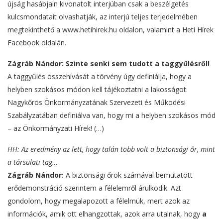
újság hasábjain kivonatolt interjúban csak a beszélgetés
kulcsmondatait olvashatják, az interjú teljes terjedelmében
megtekinthető a www.hetihirek.hu oldalon, valamint a Heti Hírek
Facebook oldalán.
Zágráb Nándor:
Szinte senki sem tudott a taggyűlésről!
A taggyűlés összehívását a törvény úgy definiálja, hogy a
helyben szokásos módon kell tájékoztatni a lakosságot.
Nagykőrös Önkormányzatának Szervezeti és Működési
Szabályzatában definiálva van, hogy mi a helyben szokásos mód
– az Önkormányzati Hírek! (…)
HH: Az eredmény az lett, hogy talán több volt a biztonsági őr, mint
a társulati tag…
Zágráb Nándor:
A biztonsági őrök számával bemutatott
erődemonstráció szerintem a félelemről árulkodik. Azt
gondolom, hogy megalapozott a félelmük, mert azok az
információk, amik ott elhangzottak, azok arra utalnak, hogy
a