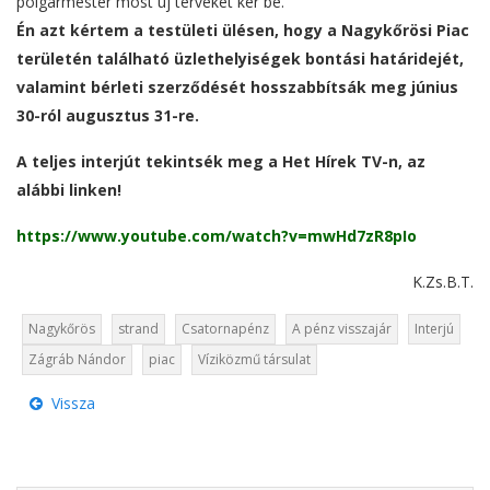
polgármester most új terveket kér be.
Én azt kértem a testületi ülésen, hogy a Nagykőrösi Piac
területén található üzlethelyiségek bontási határidejét,
valamint bérleti szerződését hosszabbítsák meg június
30-ról augusztus 31-re.
A teljes interjút tekintsék meg a Het Hírek TV-n, az
alábbi linken!
https://www.youtube.com/watch?v=mwHd7zR8pIo
K.Zs.B.T.
Nagykőrös
strand
Csatornapénz
A pénz visszajár
Interjú
Zágráb Nándor
piac
Víziközmű társulat
Vissza