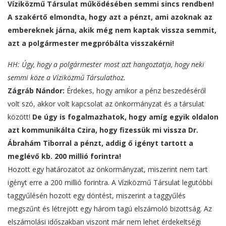
Víziközmű Társulat működésében semmi sincs rendben!
A szakértő elmondta, hogy azt a pénzt, ami azoknak az
embereknek járna, akik még nem kaptak vissza semmit,
azt a polgármester megpróbálta visszakérni!
HH: Úgy, hogy a polgármester most azt hangoztatja, hogy neki
semmi köze a Víziközmű Társulathoz.
Zágráb Nándor:
Érdekes, hogy amikor a pénz beszedéséről
volt szó, akkor volt kapcsolat az önkormányzat és a társulat
között!
De úgy is fogalmazhatok, hogy amíg egyik oldalon
azt kommunikálta Czira, hogy fizessük mi vissza Dr.
Ábrahám Tiborral a pénzt, addig ő igényt tartott a
meglévő kb. 200 millió forintra!
Hozott egy határozatot az önkormányzat, miszerint nem tart
igényt erre a 200 millió forintra. A Víziközmű Társulat legutóbbi
taggyűlésén hozott egy döntést, miszerint a taggyűlés
megszűnt és létrejött egy három tagú elszámoló bizottság. Az
elszámolási időszakban viszont már nem lehet érdekeltségi