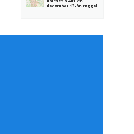
Baleset a 441-en
december 13-án reggel