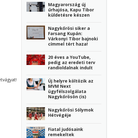
Magyarország új
űrhajósa, Kapu Tibor
küldetésre készen
Nagykőrösi siker a
Farsang Kupán:
Várkonyi Tibor bajnoki
címmel tért haza!
20 éves a YouTube,
pedig az eredeti terv
randioldalnak indult
étvágyat!
Új helyre költözik az
MVM Next
ügyfélszolgálata
Nagykőrösön (is)
Nagykőrösi Sólymok
Hétvégéje
Fiatal judósaink
remekeltek