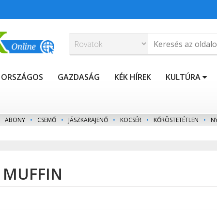
ORSZÁGOS
GAZDASÁG
KÉK HÍREK
KULTÚRA
ABONY
•
CSEMŐ
•
JÁSZKARAJENŐ
•
KOCSÉR
•
KŐRÖSTETÉTLEN
•
N
S MUFFIN