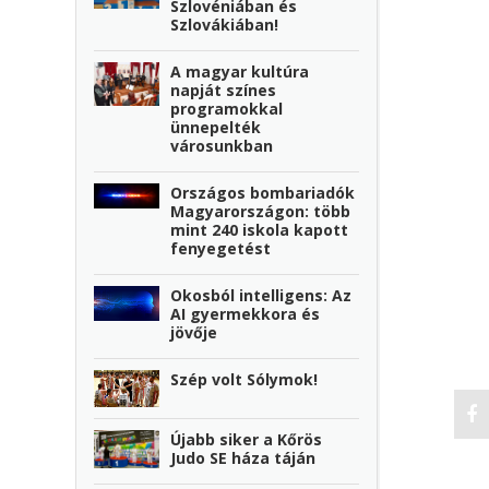
Szlovéniában és
Szlovákiában!
A magyar kultúra
napját színes
programokkal
ünnepelték
városunkban
Országos bombariadók
Magyarországon: több
mint 240 iskola kapott
fenyegetést
Okosból intelligens: Az
AI gyermekkora és
jövője
Szép volt Sólymok!
Újabb siker a Kőrös
Judo SE háza táján