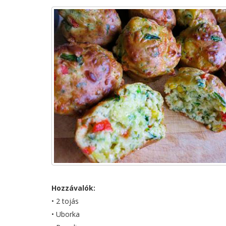
Hozzávalók:
• 2 tojás
• Uborka