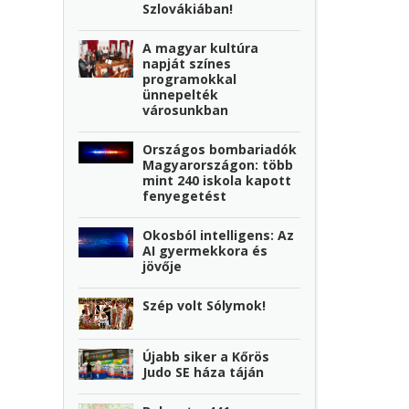
Szlovákiában!
A magyar kultúra
napját színes
programokkal
ünnepelték
városunkban
Országos bombariadók
Magyarországon: több
mint 240 iskola kapott
fenyegetést
Okosból intelligens: Az
AI gyermekkora és
jövője
Szép volt Sólymok!
Újabb siker a Kőrös
Judo SE háza táján