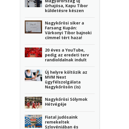
Magyarország új
űrhajósa, Kapu Tibor
küldetésre készen
Nagykőrösi siker a
Farsang Kupán:
Várkonyi Tibor bajnoki
címmel tért haza!
20 éves a YouTube,
pedig az eredeti terv
randioldalnak indult
Új helyre költözik az
MVM Next
ügyfélszolgálata
Nagykőrösön (is)
Nagykőrösi Sólymok
Hétvégéje
Fiatal judósaink
remekeltek
Szlovéniában és