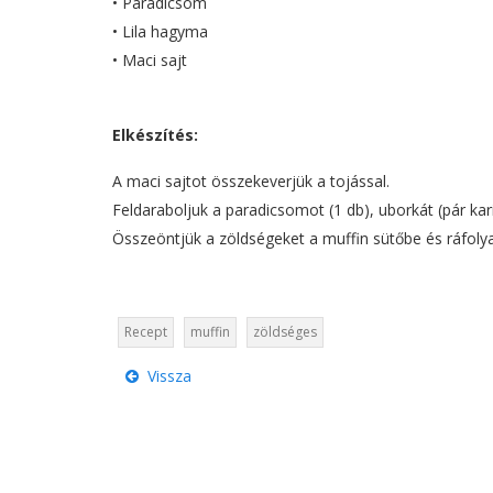
• Paradicsom
• Lila hagyma
• Maci sajt
Elkészítés:
A maci sajtot összekeverjük a tojással.
Feldaraboljuk a paradicsomot (1 db), uborkát (pár kar
Összeöntjük a zöldségeket a muffin sütőbe és ráfolyat
Recept
muffin
zöldséges
Vissza