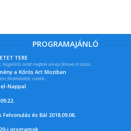
PROGRAMAJÁNLÓ
RETET TERE
 Nagykőrös ismét megtelik ünnepi fénnyel és közös...
lmény a Kőrös Art Moziban
s filmkínálattal, családi...
jel-Nappal
09.22.
rja a Csemői Községi Könyvtár és...
 Felvonulás és Bál 2018.09.08.
20-i programok