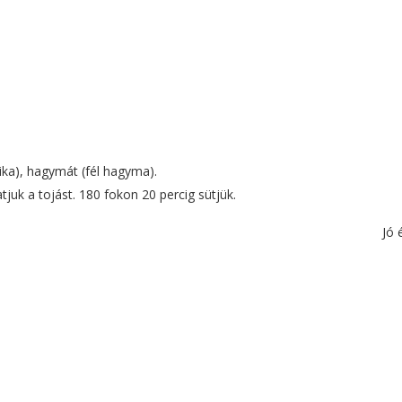
ika), hagymát (fél hagyma).
juk a tojást. 180 fokon 20 percig sütjük.
Jó 