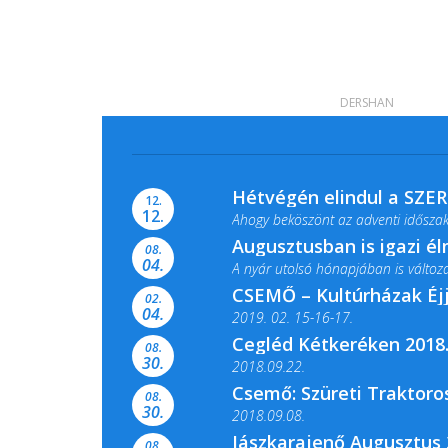
DERSHAN
Hétvégén elindul a SZE
12.
12.
Ahogy beköszönt az adventi időszak,
Augusztusban is igazi é
08.
04.
A nyár utolsó hónapjában is változato
CSEMŐ – Kultúrházak Éj
02.
04.
2019. 02. 15-16-17.
Cegléd Kétkeréken 2018.
08.
Színes és tartalmas programokkal vá
30.
2018.09.22.
Csemő: Szüreti Traktoros
08.
30.
2018.09.08.
Jászkarajenő Augusztus 
08.