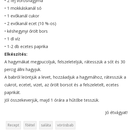
• 2 fej vöröshagyma
• 1 mokkáskanál só
• 1 evőkanál cukor
• 2 evőkanál ecet (10 %-os)
• késhegynyi őrölt bors
• 1 dl víz
• 1-2 db ecetes paprika
Elkészítés:
A hagymákat megpucoljuk, felszeleteljük, rátesszük a sót és 30
percig állni hagyjuk.
A babról leöntjük a levet, hozzáadjuk a hagymához, rátesszük a
cukrot, ecetet, vizet, az őrölt borsot és a felszeletelt, ecetes
paprikát.
Jól összekeverjük, majd 1 órára a hűtőbe tesszük.
Jó étvágyat!
Recept
főétel
saláta
vörösbab