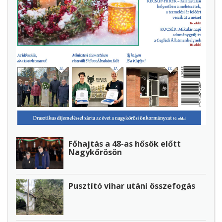
Főhajtás a 48-as hősök előtt
Nagykőrösön
Pusztító vihar utáni összefogás