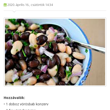
2020. április 16., csütörtök 14:34
Hozzávalók:
• 1 doboz vörösbab konzerv