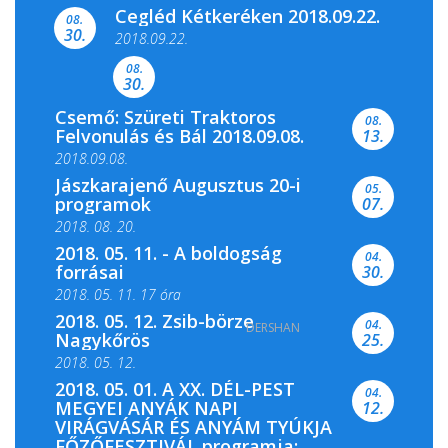
Cegléd Kétkeréken 2018.09.22.
08.
Színes és tartalmas programokkal várja a
30.
2018.09.22.
Csemői Községi Könyvtár és...
08.
30.
Csemő: Szüreti Traktoros
08.
Felvonulás és Bál 2018.09.08.
13.
2018.09.08.
Jászkarajenő Augusztus 20-i
05.
programok
07.
2018. 08. 20.
2018. 05. 11. - A boldogság
04.
forrásai
30.
2018. 05. 11. 17 óra
2018. 05. 12. Zsib-börze
04.
DERSHAN
2018. 05. 11. 19 óra
Nagykőrös
25.
2018. 05. 12.
2018. 05. 01. A XX. DÉL-PEST
04.
MEGYEI ANYÁK NAPI
12.
VIRÁGVÁSÁR ÉS ANYÁM TYÚKJA
FŐZŐFESZTIVÁL programja: