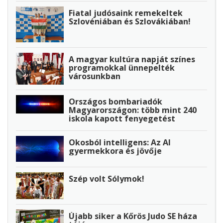
Fiatal judósaink remekeltek
Szlovéniában és Szlovákiában!
A magyar kultúra napját színes
programokkal ünnepelték
városunkban
Országos bombariadók
Magyarországon: több mint 240
iskola kapott fenyegetést
Okosból intelligens: Az AI
gyermekkora és jövője
Szép volt Sólymok!
Újabb siker a Kőrös Judo SE háza