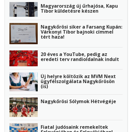
Magyarország új űrhajósa, Kapu
Tibor küldetésre készen
Nagykőrösi siker a Farsang Kupán:
Várkonyi Tibor bajnoki címmel
tért haza!
20 éves a YouTube, pedig az
eredeti terv randioldalnak indult
Új helyre költözik az MVM Next
ügyfélszolgálata Nagykőrösön
(is)
Nagykőrösi Sólymok Hétvégéje
Fiatal judósaink remekeltek
Szlovéniában és Szlovákiában!