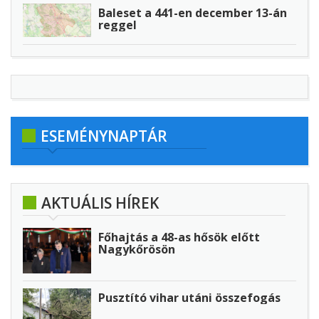
Baleset a 441-en december 13-án
reggel
ESEMÉNYNAPTÁR
AKTUÁLIS HÍREK
Főhajtás a 48-as hősök előtt
Nagykőrösön
Pusztító vihar utáni összefogás