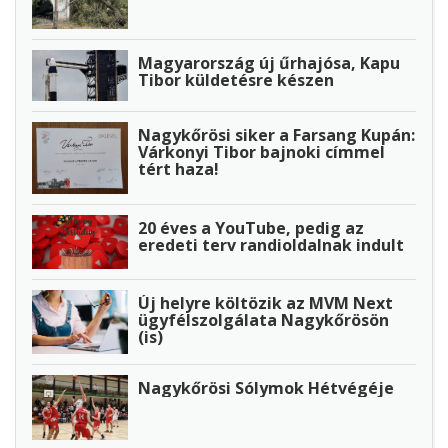
Magyarország új űrhajósa, Kapu
Tibor küldetésre készen
Nagykőrösi siker a Farsang Kupán:
Várkonyi Tibor bajnoki címmel
tért haza!
20 éves a YouTube, pedig az
eredeti terv randioldalnak indult
Új helyre költözik az MVM Next
ügyfélszolgálata Nagykőrösön
(is)
Nagykőrösi Sólymok Hétvégéje