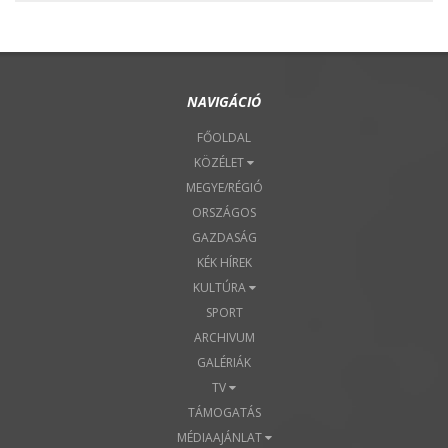
NAVIGÁCIÓ
FŐOLDAL
KÖZÉLET
MEGYE/RÉGIÓ
ORSZÁGOS
GAZDASÁG
KÉK HÍREK
KULTÚRA
SPORT
ARCHIVUM
GALÉRIÁK
TV
TÁMOGATÁS
MÉDIAAJÁNLAT