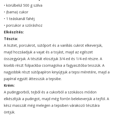
• körülbelül 500 g szilva
• (barna) cukor
• 1 teáskanál fahéj
• porcukor a szóráshoz
Elkészítés:
Tészta:
A lisztet, porcukrot, sütőport és a vaníliás cukrot elkeverjük,
majd hozzáadjuk a vajat és a tojást, majd az egészet
összegyúrjuk. A tésztát elosztjuk 3/4-ed és 1/4-ed részre. A
kisebb részt folpackba csomagolva a fagyasztóba tesszük. A
nagyobbik részt sütőpapíron kinyújtjuk a tepsi méretére, majd a
papírral együtt áttesszük a tepsibe.
Krém:
A pudingporból, tejből és a cukorból a szokásos módon
elkészítjük a pudingot, majd még forrón belekeverjük a tejföl. A
kész masszát még melegen a tepsiben várakozó tésztára
öntjük.