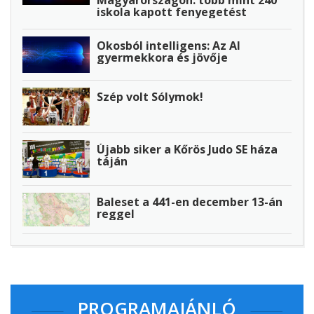
Magyarországon: több mint 240
iskola kapott fenyegetést
Okosból intelligens: Az AI
gyermekkora és jövője
Szép volt Sólymok!
Újabb siker a Kőrös Judo SE háza
táján
Baleset a 441-en december 13-án
reggel
PROGRAMAJÁNLÓ