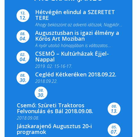
Hétvégén elindul a SZERETET
12.
TERE
12.
Ahogy beköszönt az adventi időszak, Nagykőrös
Augusztusban is igazi élmény a
ismét megtelik ünnepi fénnyel és közös...
08.
Kőrös Art Moziban
04.
A nyár utolsó hónapjában is változatos
CSEMŐ – Kultúrházak Éjjel-
filmkínálattal, családi...
02.
Nappal
04.
2019. 02. 15-16-17.
Cegléd Kétkeréken 2018.09.22.
08.
Színes és tartalmas programokkal várja a
30.
2018.09.22.
Csemői Községi Könyvtár és...
08.
30.
Csemő: Szüreti Traktoros
08.
Felvonulás és Bál 2018.09.08.
13.
2018.09.08.
Jászkarajenő Augusztus 20-i
05.
programok
07.