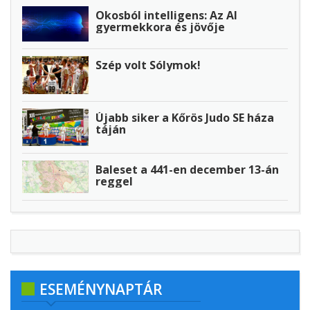
Okosból intelligens: Az AI
gyermekkora és jövője
Szép volt Sólymok!
Újabb siker a Kőrös Judo SE háza
táján
Baleset a 441-en december 13-án
reggel
ESEMÉNYNAPTÁR