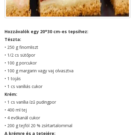
Hozzávalók egy 20*30 cm-es tepsihez:
Tészta:
• 250 g finomliszt
• 1/2 cs sütőpor
• 100 g porcukor
• 100 g margarin vagy vaj olvasztva
• 1 tojás
• 1 cs vaníliás cukor
Krém:
• 1 cs vanília ízű pudingpor
• 400 ml tej
• 4 evőkanál cukor
• 200 g tejföl 20 % zsírtartalommal
A krémre és a tetejére: