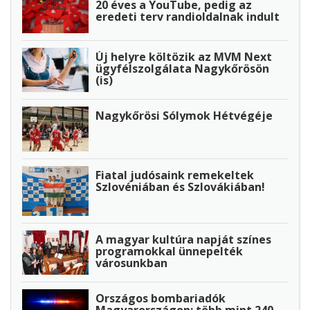
20 éves a YouTube, pedig az
eredeti terv randioldalnak indult
Új helyre költözik az MVM Next
ügyfélszolgálata Nagykőrösön
(is)
Nagykőrösi Sólymok Hétvégéje
Fiatal judósaink remekeltek
Szlovéniában és Szlovákiában!
A magyar kultúra napját színes
programokkal ünnepelték
városunkban
Országos bombariadók