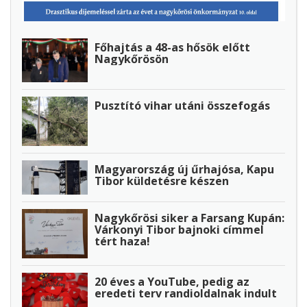
Főhajtás a 48-as hősök előtt
Nagykőrösön
Pusztító vihar utáni összefogás
Magyarország új űrhajósa, Kapu
Tibor küldetésre készen
Nagykőrösi siker a Farsang Kupán:
Várkonyi Tibor bajnoki címmel
tért haza!
20 éves a YouTube, pedig az
eredeti terv randioldalnak indult