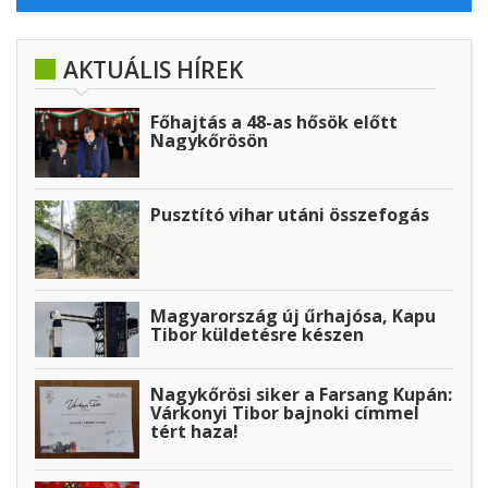
AKTUÁLIS HÍREK
Főhajtás a 48-as hősök előtt
Nagykőrösön
Pusztító vihar utáni összefogás
Magyarország új űrhajósa, Kapu
Tibor küldetésre készen
Nagykőrösi siker a Farsang Kupán:
Várkonyi Tibor bajnoki címmel
tért haza!