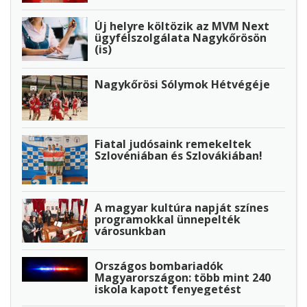
Új helyre költözik az MVM Next
ügyfélszolgálata Nagykőrösön
(is)
Nagykőrösi Sólymok Hétvégéje
Fiatal judósaink remekeltek
Szlovéniában és Szlovákiában!
A magyar kultúra napját színes
programokkal ünnepelték
városunkban
Országos bombariadók
Magyarországon: több mint 240
iskola kapott fenyegetést