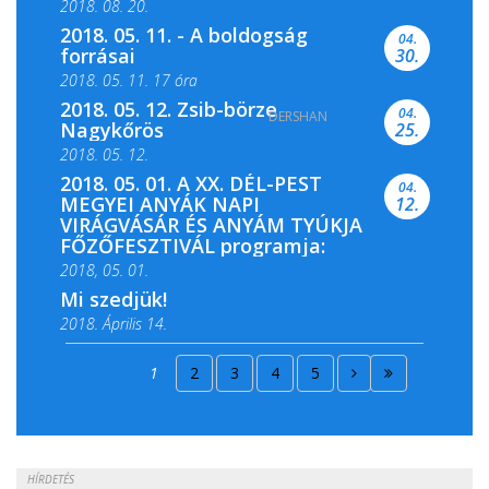
2018. 08. 20.
2018. 05. 11. - A boldogság
04.
forrásai
30.
2018. 05. 11. 17 óra
2018. 05. 12. Zsib-börze
04.
DERSHAN
2018. 05. 11. 19 óra
Nagykőrös
25.
2018. 05. 12.
2018. 05. 01. A XX. DÉL-PEST
04.
MEGYEI ANYÁK NAPI
12.
VIRÁGVÁSÁR ÉS ANYÁM TYÚKJA
FŐZŐFESZTIVÁL programja:
2018, 05. 01.
Mi szedjük!
2018. Április 14.
2018. Április 15.
1
2
3
4
5
2018. Április 22.
HÍRDETÉS