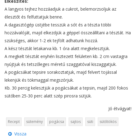
Elkészítés:
A langyos tejhez hozzáadjuk a cukrot, belemorzsoljuk az
élesztőt és felfuttatjuk benne.
A dagasztógép üstjébe tesszük a sót és a tészta többi
hozzávalóját, majd elkezdjük a géppel összeállítani a tésztát. Ha
szükséges, akkor 1-2 ek tejfölt adhatunk hozzá.
A kész tésztát letakarva kb. 1 óra alatt megkelesztjük.
A megkelt tésztát enyhén lisztezett felületen kb. 2 cm vastagra
nyújtjuk és tetszőleges méretű szaggatóval kiszaggatjuk.
A pogácsákat tepsire sorakoztatjuk, majd felvert tojással
lekenjük és tökmaggal megszórjuk.
Kb. 30 percig kelesztjük a pogácsákat a tepsin, majd 200 fokos
sütőben 25-30 perc alatt szép pirosra sütjük.
Jó étvágyat!
Recept
sütemény
pogácsa
sajtos
süti
sütőtökös
Vissza