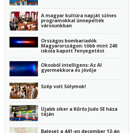
A magyar kultúra napját színes
programokkal ünnepelték
városunkban
Országos bombariadók
Magyarországon: több mint 240
iskola kapott fenyegetést
Okosból intelligens: Az AI
gyermekkora és jövője
Szép volt Sólymok!
Újabb siker a Kőrös Judo SE háza
táján
Baleset a 441-en december 13-án