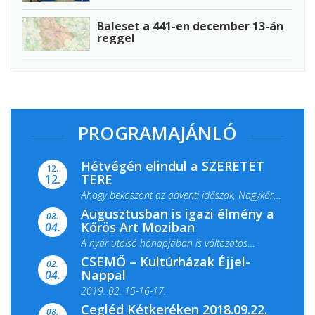
Baleset a 441-en december 13-án
reggel
PROGRAMAJÁNLÓ
Hétvégén elindul a SZERETET
12.
TERE
12.
Ahogy beköszönt az adventi időszak, Nagykőrös
Augusztusban is igazi élmény a
ismét megtelik ünnepi fénnyel és közös...
08.
Kőrös Art Moziban
04.
A nyár utolsó hónapjában is változatos
CSEMŐ – Kultúrházak Éjjel-
filmkínálattal, családi...
02.
Nappal
04.
2019. 02. 15-16-17.
Cegléd Kétkeréken 2018.09.22.
08.