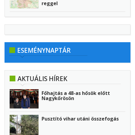
reggel
ESEMÉNYNAPTÁR
AKTUÁLIS HÍREK
Főhajtás a 48-as hősök előtt
Nagykőrösön
Pusztító vihar utáni összefogás