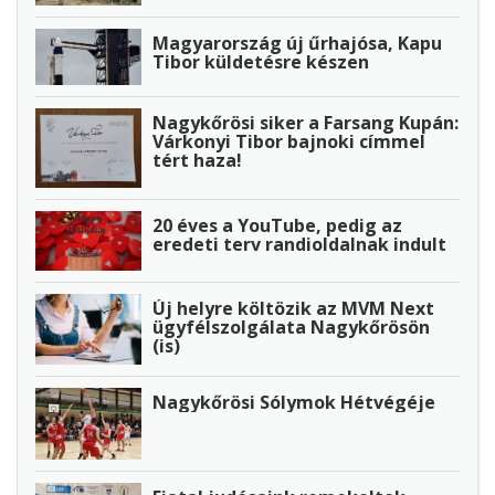
Magyarország új űrhajósa, Kapu
Tibor küldetésre készen
Nagykőrösi siker a Farsang Kupán:
Várkonyi Tibor bajnoki címmel
tért haza!
20 éves a YouTube, pedig az
eredeti terv randioldalnak indult
Új helyre költözik az MVM Next
ügyfélszolgálata Nagykőrösön
(is)
Nagykőrösi Sólymok Hétvégéje