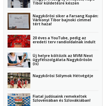
Tibor küldetésre készen
Nagykőrösi siker a Farsang Kupán:
Várkonyi Tibor bajnoki címmel
tért haza!
20 éves a YouTube, pedig az
eredeti terv randioldalnak indult
Új helyre költözik az MVM Next
ügyfélszolgálata Nagykőrösön
(is)
Nagykőrösi Sólymok Hétvégéje
Fiatal judósaink remekeltek
Szlovéniában és Szlovákiában!