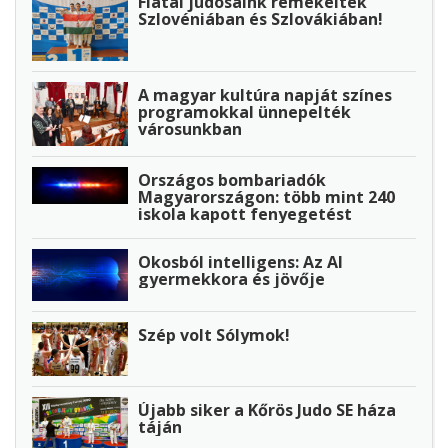
Fiatal judósaink remekeltek
Szlovéniában és Szlovákiában!
A magyar kultúra napját színes
programokkal ünnepelték
városunkban
Országos bombariadók
Magyarországon: több mint 240
iskola kapott fenyegetést
Okosból intelligens: Az AI
gyermekkora és jövője
Szép volt Sólymok!
Újabb siker a Kőrös Judo SE háza
táján