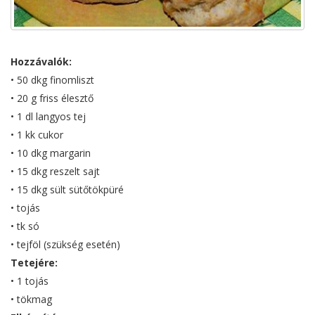
Hozzávalók:
• 50 dkg finomliszt
• 20 g friss élesztő
• 1 dl langyos tej
• 1 kk cukor
• 10 dkg margarin
• 15 dkg reszelt sajt
• 15 dkg sült sütőtökpüré
• tojás
• tk só
• tejföl (szükség esetén)
Tetejére:
• 1 tojás
• tökmag