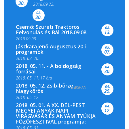
Színes és tartalmas programokkal várja a
30.
2018.09.22.
Csemői Községi Könyvtár és...
08.
30.
Csemő: Szüreti Traktoros
08.
Felvonulás és Bál 2018.09.08.
13.
2018.09.08.
Jászkarajenő Augusztus 20-i
05.
programok
07.
2018. 08. 20.
2018. 05. 11. - A boldogság
04.
forrásai
30.
2018. 05. 11. 17 óra
2018. 05. 12. Zsib-börze
04.
DERSHAN
2018. 05. 11. 19 óra
Nagykőrös
25.
2018. 05. 12.
2018. 05. 01. A XX. DÉL-PEST
04.
MEGYEI ANYÁK NAPI
12.
VIRÁGVÁSÁR ÉS ANYÁM TYÚKJA
FŐZŐFESZTIVÁL programja:
2018, 05. 01.