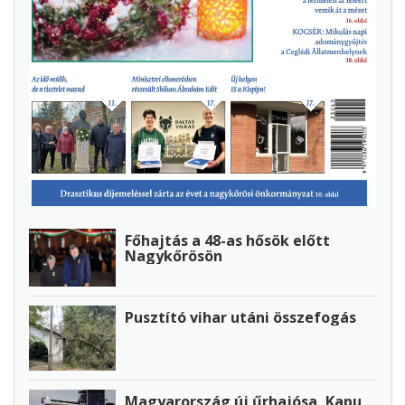
Főhajtás a 48-as hősök előtt
Nagykőrösön
Pusztító vihar utáni összefogás
Magyarország új űrhajósa, Kapu