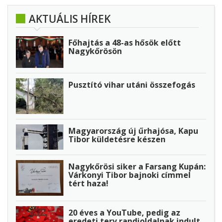
AKTUÁLIS HÍREK
Főhajtás a 48-as hősök előtt
Nagykőrösön
Pusztító vihar utáni összefogás
Magyarország új űrhajósa, Kapu
Tibor küldetésre készen
Nagykőrösi siker a Farsang Kupán:
Várkonyi Tibor bajnoki címmel
tért haza!
20 éves a YouTube, pedig az
eredeti terv randioldalnak indult