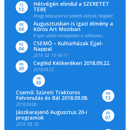
Hétvégén elindul a SZERETET
12.
TERE
12.
Ahogy beköszönt az adventi időszak, Nagykőrös
Augusztusban is igazi élmény a
ismét megtelik ünnepi fénnyel és közös...
08.
Kőrös Art Moziban
04.
A nyár utolsó hónapjában is változatos
CSEMŐ – Kultúrházak Éjjel-
filmkínálattal, családi...
02.
Nappal
04.
2019. 02. 15-16-17.
Cegléd Kétkeréken 2018.09.22.
08.
Színes és tartalmas programokkal várja a
30.
2018.09.22.
Csemői Községi Könyvtár és...
08.
30.
Csemő: Szüreti Traktoros
08.
Felvonulás és Bál 2018.09.08.
13.
2018.09.08.
Jászkarajenő Augusztus 20-i
05.
programok
07.
2018. 08. 20.