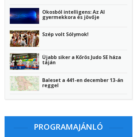
Okosból intelligens: Az AI
gyermekkora és jövője
Szép volt Sólymok!
Újabb siker a Kőrös Judo SE háza
táján
Baleset a 441-en december 13-án
reggel
PROGRAMAJÁNLÓ