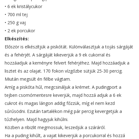
• 6 ek kristálycukor
• 700 ml tej
• 250 g vaj
• 2 ek porcukor
Elkészítés:
Először is elkészítjük a piskótát. Különválasztjuk a tojás sárgáját
és a fehérjét. A sárgáját kikeverjük a 9 ek cukorral és
hozzáadjuk a keményre felvert fehérjéhez. Majd hozzáadjuk a
lisztet és az olajat. 170 fokon vízgőzbe sütjük 25-30 percig.
Miután megsült én félbe vágtam.
Amíg a piskóta hűl, megcsináljuk a krémet. A pudingport a
tejben csomómentesre keverjük, majd hozzá adjuk a 6 ek
cukrot és magas lángon addig főzzük, míg el nem kezd
sűrűsödni. Ezután tartalékon még pár percig kevergetjük a
tűzhelyen. Majd hagyjuk kihűlni.
Közben a ribizlit megmossuk, leszedjük a száráról.
Ha a puding kihűlt, a vajat kikeverjük a porcukorral és hozzá