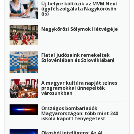
Új helyre költözik az MVM Next
ügyfélszolgálata Nagykőrösön
(is)
Nagykőrösi Sólymok Hétvégéje
Fiatal judósaink remekeltek
Szlovéniában és Szlovákiában!
A magyar kultúra napját színes
programokkal ünnepelték
városunkban
Országos bombariadók
Magyarországon: több mint 240
iskola kapott fenyegetést
Okosból intelligens: Az AI