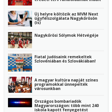
Új helyre költözik az MVM Next
ügyfélszolgálata Nagykőrösön
(is)
Nagykőrösi Sólymok Hétvégéje
Fiatal judósaink remekeltek
Szlovéniában és Szlovákiában!
A magyar kultúra napját színes
programokkal ünnepelték
városunkban
Országos bombariadók
Magyarországon: több mint 240
iskola kapott fenyegetést