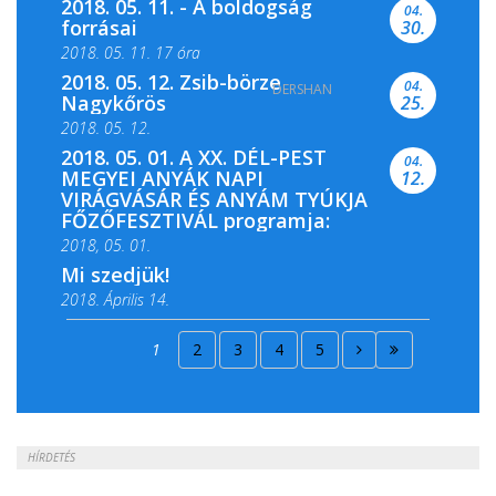
2018. 05. 11. - A boldogság
04.
forrásai
30.
2018. 05. 11. 17 óra
2018. 05. 12. Zsib-börze
04.
DERSHAN
2018. 05. 11. 19 óra
Nagykőrös
25.
2018. 05. 12.
2018. 05. 01. A XX. DÉL-PEST
04.
MEGYEI ANYÁK NAPI
12.
VIRÁGVÁSÁR ÉS ANYÁM TYÚKJA
FŐZŐFESZTIVÁL programja:
2018, 05. 01.
Mi szedjük!
2018. Április 14.
2018. Április 15.
1
2
3
4
5
2018. Április 22.
HÍRDETÉS