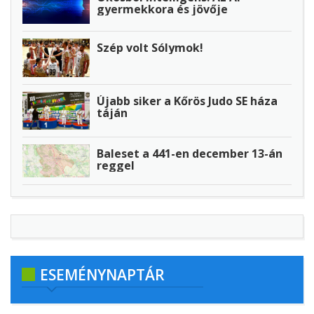
gyermekkora és jövője
Szép volt Sólymok!
Újabb siker a Kőrös Judo SE háza
táján
Baleset a 441-en december 13-án
reggel
ESEMÉNYNAPTÁR