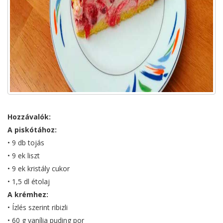
Hozzávalók:
A piskótához:
• 9 db tojás
• 9 ek liszt
• 9 ek kristály cukor
• 1,5 dl étolaj
A krémhez:
• Ízlés szerint ribizli
• 60 g vanília puding por