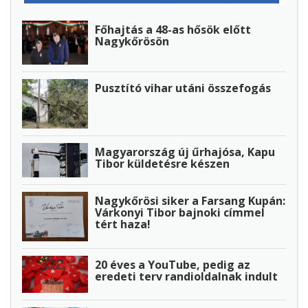
Főhajtás a 48-as hősök előtt
Nagykőrösön
Pusztító vihar utáni összefogás
Magyarország új űrhajósa, Kapu
Tibor küldetésre készen
Nagykőrösi siker a Farsang Kupán:
Várkonyi Tibor bajnoki címmel
tért haza!
20 éves a YouTube, pedig az
eredeti terv randioldalnak indult