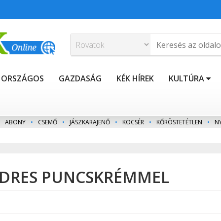
ORSZÁGOS
GAZDASÁG
KÉK HÍREK
KULTÚRA
ABONY
•
CSEMŐ
•
JÁSZKARAJENŐ
•
KOCSÉR
•
KŐRÖSTETÉTLEN
•
N
ZEDRES PUNCSKRÉMMEL