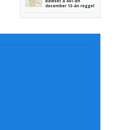
Baleset a 441-en
december 13-án reggel