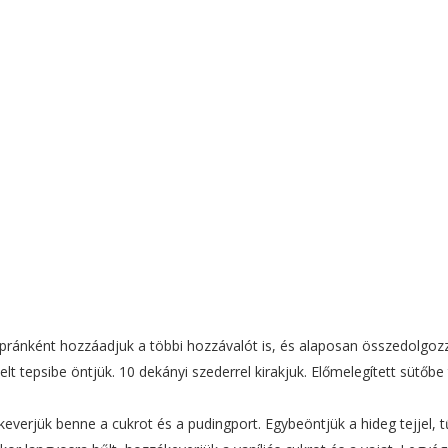
Apránként hozzáadjuk a többi hozzávalót is, és alaposan összedolgoz
lt tepsibe öntjük. 10 dekányi szederrel kirakjuk. Előmelegített sütőbe 
everjük benne a cukrot és a pudingport. Egybeöntjük a hideg tejjel, t