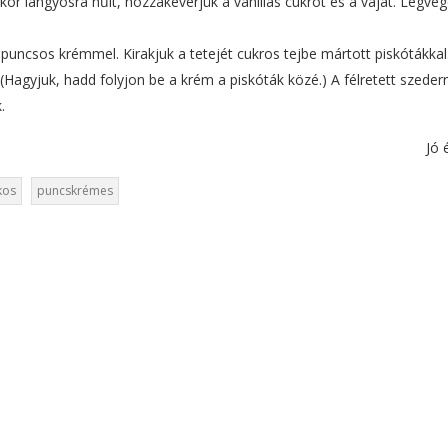
or langyosra hűlt, hozzákeverjük a vaníliás cukrot és a vajat. Legvé
puncsos krémmel. Kirakjuk a tetejét cukros tejbe mártott piskótákkal
Hagyjuk, hadd folyjon be a krém a piskóták közé.) A félretett szederr
.
Jó 
kos
puncskrémes