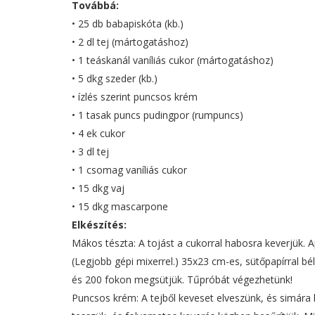
Továbbá:
• 25 db babapiskóta (kb.)
• 2 dl tej (mártogatáshoz)
• 1 teáskanál vaníliás cukor (mártogatáshoz)
• 5 dkg szeder (kb.)
• ízlés szerint puncsos krém
• 1 tasak puncs pudingpor (rumpuncs)
• 4 ek cukor
• 3 dl tej
• 1 csomag vaníliás cukor
• 15 dkg vaj
• 15 dkg mascarpone
Elkészítés:
Mákos tészta: A tojást a cukorral habosra keverjük. 
(Legjobb gépi mixerrel.) 35x23 cm-es, sütőpapírral béle
és 200 fokon megsütjük. Tűpróbát végezhetünk!
Puncsos krém: A tejből keveset elveszünk, és simára k