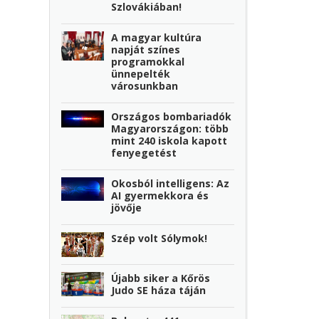
Szlovákiában!
A magyar kultúra
napját színes
programokkal
ünnepelték
városunkban
Országos bombariadók
Magyarországon: több
mint 240 iskola kapott
fenyegetést
Okosból intelligens: Az
AI gyermekkora és
jövője
Szép volt Sólymok!
Újabb siker a Kőrös
Judo SE háza táján