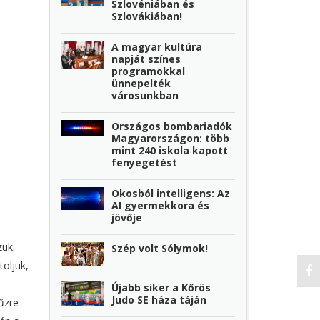
Szlovéniában és
Szlovákiában!
A magyar kultúra
napját színes
programokkal
ünnepelték
városunkban
Országos bombariadók
Magyarországon: több
mint 240 iskola kapott
fenyegetést
Okosból intelligens: Az
AI gyermekkora és
jövője
zuk.
Szép volt Sólymok!
toljuk,
Újabb siker a Kőrös
Judo SE háza táján
űzre