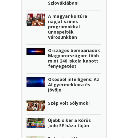
Szlovákiában!
A magyar kultúra
napját színes
programokkal
ünnepelték
városunkban
Országos bombariadók
Magyarországon: több
mint 240 iskola kapott
fenyegetést
Okosból intelligens: Az
AI gyermekkora és
jövője
Szép volt Sólymok!
Újabb siker a Kőrös
Judo SE háza táján