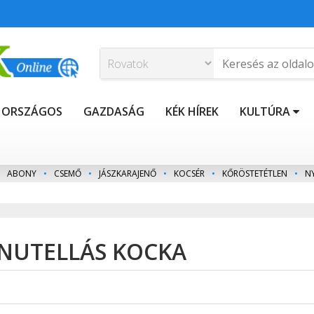
ORSZÁGOS
GAZDASÁG
KÉK HÍREK
KULTÚRA
ABONY
•
CSEMŐ
•
JÁSZKARAJENŐ
•
KOCSÉR
•
KŐRÖSTETÉTLEN
•
N
 NUTELLÁS KOCKA