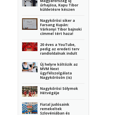
Magyarország új
űrhajósa, Kapu Tibor
küldetésre készen
Nagykőrösi siker a
Farsang Kupán:
Várkonyi Tibor bajnoki
címmel tért haza!
20 éves a YouTube,
pedig az eredeti terv
randioldalnak indult
Új helyre költözik az
MVM Next
ügyfélszolgálata
Nagykőrösön (is)
Nagykőrösi Sólymok
Hétvégéje
Fiatal judósaink
remekeltek
Szlovéniában és