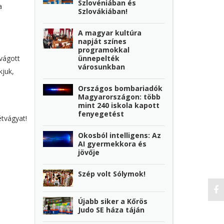
Szlovéniában és
a
Szlovákiában!
A magyar kultúra
napját színes
programokkal
ünnepelték
evágott
városunkban
kjuk,
Országos bombariadók
Magyarországon: több
mint 240 iskola kapott
fenyegetést
étvágyat!
Okosból intelligens: Az
AI gyermekkora és
jövője
Szép volt Sólymok!
Újabb siker a Kőrös
Judo SE háza táján