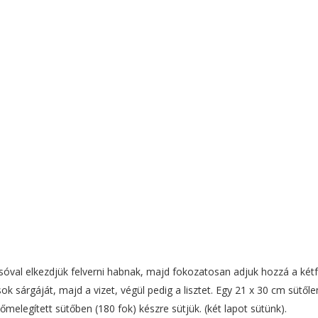
sóval elkezdjük felverni habnak, majd fokozatosan adjuk hozzá a kétf
ok sárgáját, majd a vizet, végül pedig a lisztet. Egy 21 x 30 cm sütől
őmelegített sütőben (180 fok) készre sütjük. (két lapot sütünk).