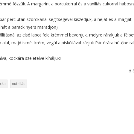
émmé főzzük. A margarint a porcukorral és a vaníliás cukorral habosr
r perc után szűrőkanál segítségével kiszedjük, a héját és a magját
tehát a barack nyers maradjon).
állításnál az első lapot fele krémmel bevonjuk, melyre rárakjuk a félb
alul, majd ismét krém, végül a piskótával zárjuk Pár órára hűtőbe ra
va, kockára szeletelve kínáljuk!
Jó 
cka
nutellás