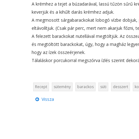
A krémhez a tejet a búzadarával, lassú tűzön sűrű kr
keverjük és a kihűlt darás krémhez adjuk.
A megmosott sárgabarackokat lobogó vízbe dobjuk, pá
eltávolítjuk. (Csak pár perc, mert nem akarjuk főzni, 
A felezett barackokat nutellával megtöltjük. Az össze
és megtöltött barackokat, úgy, hogy a magház legyen 
hogy az ízek összeérjenek.
Tálaláskor porcukorral megszórva ízlés szerint dekorál
Recept
sütemény
barackos
süti
desszert
ko
Vissza