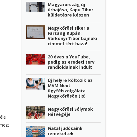
Magyarország új
űrhajósa, Kapu Tibor
küldetésre készen
Nagykőrösi siker a
Farsang Kupán:
Várkonyi Tibor bajnoki
címmel tért haza!
20 éves a YouTube,
pedig az eredeti terv
randioldalnak indult
Új helyre költözik az
MVM Next
ügyfélszolgálata
Nagykőrösön (is)
Nagykőrösi Sólymok
Hétvégéje
éle
emezt
Fiatal judósaink
remekeltek