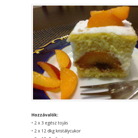
Hozzávalók:
• 2 x 3 egész tojás
• 2 x 12 dkg kristálycukor