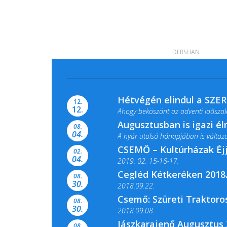
DERSHAN
Hétvégén elindul a SZE
12.
12.
Ahogy beköszönt az adventi időszak,
Augusztusban is igazi é
08.
04.
A nyár utolsó hónapjában is változato
CSEMŐ – Kultúrházak Éj
02.
04.
2019. 02. 15-16-17.
Cegléd Kétkeréken 2018.
08.
Színes és tartalmas programokkal vá
30.
2018.09.22.
Csemő: Szüreti Traktoros
08.
30.
2018.09.08.
Jászkarajenő Augusztus 
08.