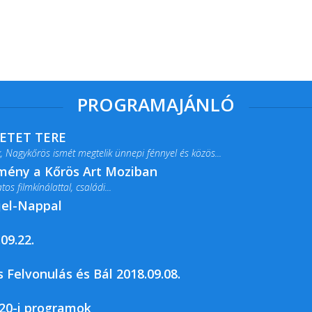
PROGRAMAJÁNLÓ
RETET TERE
 Nagykőrös ismét megtelik ünnepi fénnyel és közös...
lmény a Kőrös Art Moziban
s filmkínálattal, családi...
jel-Nappal
09.22.
rja a Csemői Községi Könyvtár és...
 Felvonulás és Bál 2018.09.08.
20-i programok