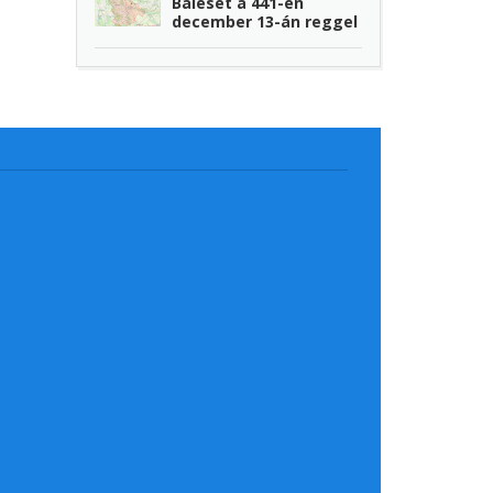
Baleset a 441-en
december 13-án reggel