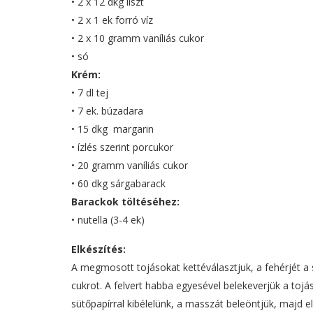
• 2 x 12 dkg liszt
• 2 x 1 ek forró víz
• 2 x 10 gramm vaníliás cukor
• só
Krém:
• 7 dl tej
• 7 ek. búzadara
• 15 dkg margarin
• ízlés szerint porcukor
• 20 gramm vaníliás cukor
• 60 dkg sárgabarack
Barackok töltéséhez:
• nutella (3-4 ek)
Elkészítés:
A megmosott tojásokat kettéválasztjuk, a fehérjét a 
cukrot. A felvert habba egyesével belekeverjük a tojás
sütőpapírral kibélelünk, a masszát beleöntjük, majd el