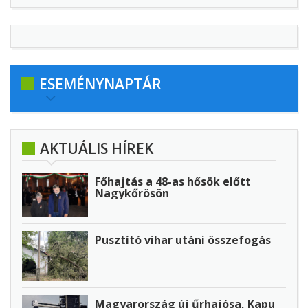
ESEMÉNYNAPTÁR
AKTUÁLIS HÍREK
Főhajtás a 48-as hősök előtt
Nagykőrösön
Pusztító vihar utáni összefogás
Magyarország új űrhajósa, Kapu