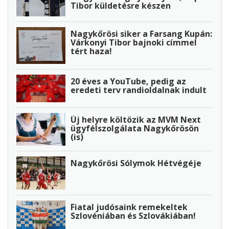
Tibor küldetésre készen
Nagykőrösi siker a Farsang Kupán:
Várkonyi Tibor bajnoki címmel
tért haza!
20 éves a YouTube, pedig az
eredeti terv randioldalnak indult
Új helyre költözik az MVM Next
ügyfélszolgálata Nagykőrösön
(is)
Nagykőrösi Sólymok Hétvégéje
Fiatal judósaink remekeltek
Szlovéniában és Szlovákiában!