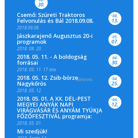
30.
Csemő: Szüreti Traktoros
08.
Felvonulás és Bál 2018.09.08.
13.
2018.09.08.
Jászkarajenő Augusztus 20-i
05.
programok
07.
2018. 08. 20.
2018. 05. 11. - A boldogság
04.
forrásai
30.
2018. 05. 11. 17 óra
2018. 05. 12. Zsib-börze
04.
DERSHAN
2018. 05. 11. 19 óra
Nagykőrös
25.
2018. 05. 12.
2018. 05. 01. A XX. DÉL-PEST
04.
MEGYEI ANYÁK NAPI
12.
VIRÁGVÁSÁR ÉS ANYÁM TYÚKJA
FŐZŐFESZTIVÁL programja:
2018, 05. 01.
Mi szedjük!