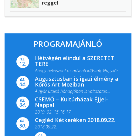
reggel
PROGRAMAJÁNLÓ
Hétvégén elindul a SZERETET
12.
TERE
12.
Ahogy beköszönt az adventi időszak, Nagykőrös
Augusztusban is igazi élmény a
ismét megtelik ünnepi fénnyel és közös...
08.
Kőrös Art Moziban
04.
A nyár utolsó hónapjában is változatos
CSEMŐ – Kultúrházak Éjjel-
filmkínálattal, családi...
02.
Nappal
04.
2019. 02. 15-16-17.
Cegléd Kétkeréken 2018.09.22.
08.
Színes és tartalmas programokkal várja a
30.
2018.09.22.
Csemői Községi Könyvtár és...
08.