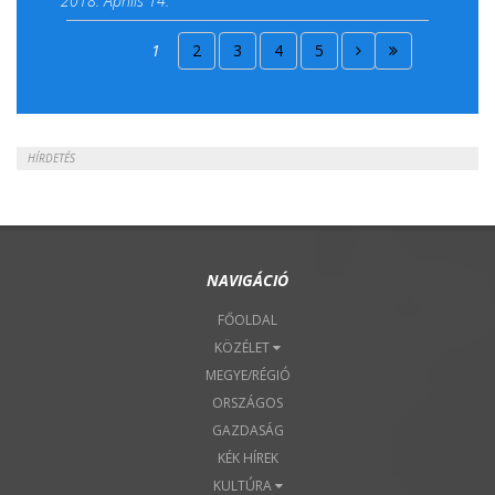
2018. Április 14.
2018. Április 15.
1
2
3
4
5
2018. Április 22.
HÍRDETÉS
NAVIGÁCIÓ
FŐOLDAL
KÖZÉLET
MEGYE/RÉGIÓ
ORSZÁGOS
GAZDASÁG
KÉK HÍREK
KULTÚRA