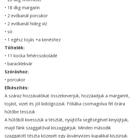
• 18 dkg margarin
• 2 evőkanál porcukor
• 2 evőkanál hideg víz
• só
• 1 egész tojás +a kenéshez
Töltelék:
• 11 kocka fehércsokoládé
• baracklekvár
Szóráshoz:
• porcukor
Elkészítés:
A száraz hozzávalókat összekeverjük, hozzáadjuk a margarint,
tojást, vizet és jól kidolgozzuk. Fóliába csomagolva fél órára
hűtőbe tesszük
A hűtőből kivesszük a tésztát, nyújtófa segítségével kinyújtjuk,
majd fánk szaggatóval kiszaggatjuk. Minden második
szaggatott tészta közepét egy ásványvizes kupakkal kiszúrjuk.