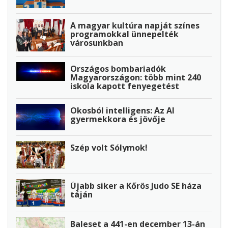
A magyar kultúra napját színes
programokkal ünnepelték
városunkban
Országos bombariadók
Magyarországon: több mint 240
iskola kapott fenyegetést
Okosból intelligens: Az AI
gyermekkora és jövője
Szép volt Sólymok!
Újabb siker a Kőrös Judo SE háza
táján
Baleset a 441-en december 13-án