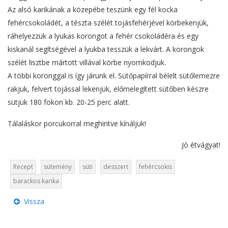
Az alsó karikának a közepébe teszünk egy fél kocka
fehércsokoládét, a tészta szélét tojásfehérjével körbekenjük,
ráhelyezzük a lyukas korongot a fehér csokoládéra és egy
kiskanál segítségével a lyukba tesszük a lekvárt. A korongok
szélét lisztbe mártott villával körbe nyomkodjuk.
A többi koronggal is így járunk el. Sütőpapírral bélelt sütőlemezre
rakjuk, felvert tojással lekenjük, előmelegített sütőben készre
sütjük 180 fokon kb. 20-25 perc alatt.
Tálaláskor porcukorral meghintve kínáljuk!
Jó étvágyat!
Recept
sütemény
süti
desszert
fehércsokis
barackos karika
Vissza