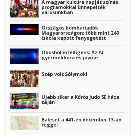
A magyar kultúra napját színes
programokkal ünnepelték
városunkban
Országos bombariadók
Magyarországon: több mint 240
iskola kapott fenyegetést
Okosból intelligens: Az AI
gyermekkora és jövője
Szép volt Sólymok!
Újabb siker a Kőrös Judo SE háza
táján
Baleset a 441-en december 13-án
reggel