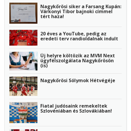
Nagykőrösi siker a Farsang Kupán:
Várkonyi Tibor bajnoki címmel
tért haza!
20 éves a YouTube, pedig az
eredeti terv randioldalnak indult
Új helyre költözik az MVM Next
ügyfélszolgálata Nagykőrösön
(is)
Nagykőrösi Sólymok Hétvégéje
Fiatal judósaink remekeltek
Szlovéniában és Szlovákiában!