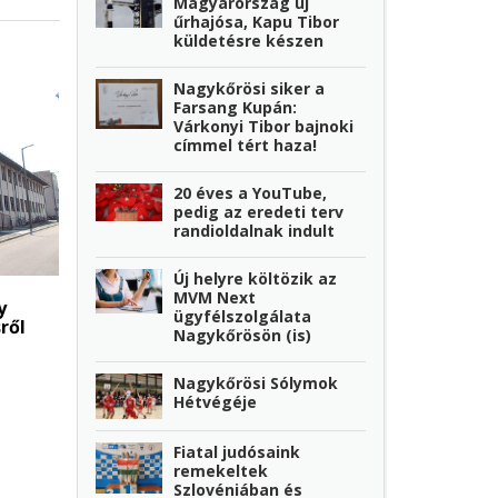
Magyarország új
űrhajósa, Kapu Tibor
küldetésre készen
Nagykőrösi siker a
Farsang Kupán:
Várkonyi Tibor bajnoki
címmel tért haza!
20 éves a YouTube,
pedig az eredeti terv
randioldalnak indult
Új helyre költözik az
MVM Next
y
ügyfélszolgálata
ről
Nagykőrösön (is)
Nagykőrösi Sólymok
Hétvégéje
Fiatal judósaink
remekeltek
Szlovéniában és