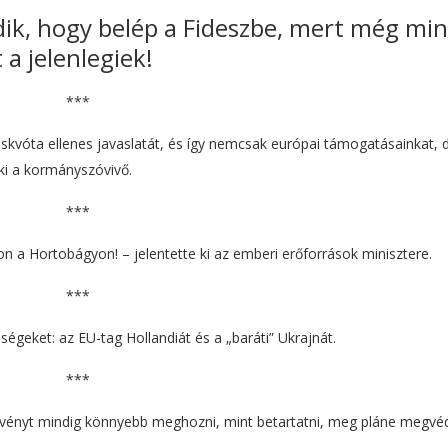
dik, hogy belép a Fideszbe, mert még min
a jelenlegiek!
***
skvóta ellenes javaslatát, és így nemcsak európai támogatásainkat,
e ki a kormányszóvivő.
***
 a Hortobágyon! – jelentette ki az emberi erőforrások minisztere.
***
égeket: az EU-tag Hollandiát és a „baráti” Ukrajnát.
***
örvényt mindig könnyebb meghozni, mint betartatni, meg pláne megvéd