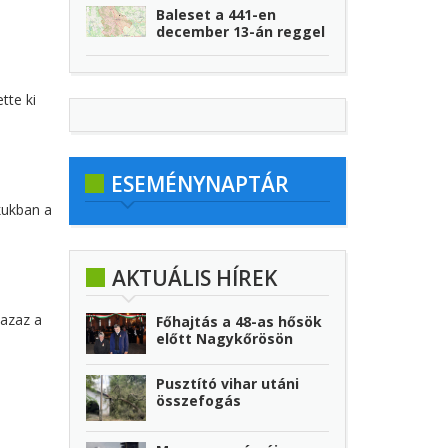
Baleset a 441-en
december 13-án reggel
tte ki
ESEMÉNYNAPTÁR
kukban a
AKTUÁLIS HÍREK
 azaz a
Főhajtás a 48-as hősök
előtt Nagykőrösön
Pusztító vihar utáni
összefogás