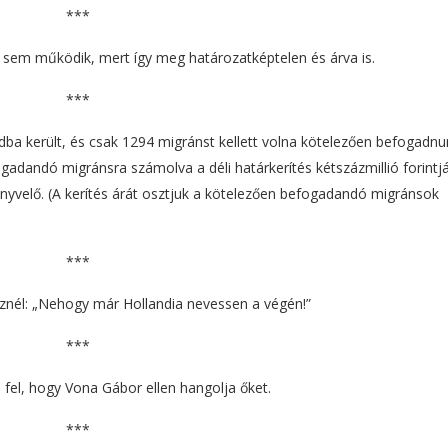
***
sem működik, mert így meg határozatképtelen és árva is.
***
rdba került, és csak 1294 migránst kellett volna kötelezően befogadnu
fogadandó migránsra számolva a déli határkerítés kétszázmillió forintj
önyvelő. (A kerítés árát osztjuk a kötelezően befogadandó migránsok
***
nél: „Nehogy már Hollandia nevessen a végén!”
***
 fel, hogy Vona Gábor ellen hangolja őket.
***