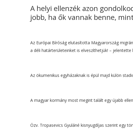
A helyi ellenzék azon gondolko
jobb, ha ők vannak benne, mint 
Az Európai Bíróság elutasította Magyarország migrán
a déli határterületeinket is elveszíthetjük! – jelentett
Az ökumenikus egyházaknak is épül majd külön stadion
A magyar kormány most megint talált egy újabb ellens
Özv. Tropasevics Gyuláné kisnyugdíjas szerint egy t