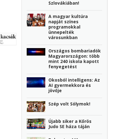
Szlovákiában!
A magyar kultúra
napját színes
programokkal
ünnepelték
városunkban
Országos bombariadók
Magyarországon: több
mint 240 iskola kapott
fenyegetést
Okosból intelligens: Az
AI gyermekkora és
jövője
Szép volt Sólymok!
Újabb siker a Kőrös
Judo SE háza táján