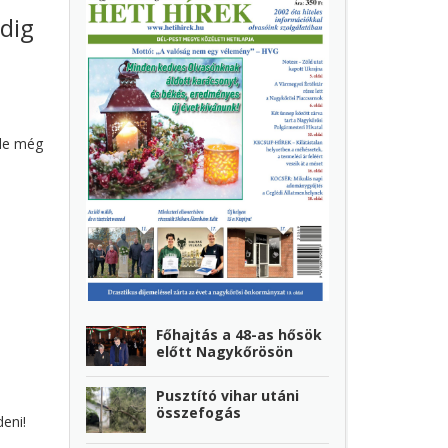
dig
 de még
Főhajtás a 48-as hősök
előtt Nagykőrösön
Pusztító vihar utáni
összefogás
eni!