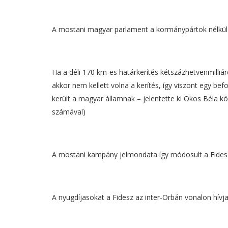
A mostani magyar parlament a kormánypártok nélkül 
Ha a déli 170 km-es határkerítés kétszázhetvenmilliá
akkor nem kellett volna a kerítés, így viszont egy be
került a magyar államnak – jelentette ki Okos Béla k
számával)
A mostani kampány jelmondata így módosult a Fidesz
A nyugdíjasokat a Fidesz az inter-Orbán vonalon hívja