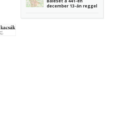
Baleset a 441-en
december 13-án reggel