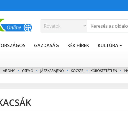
ORSZÁGOS
GAZDASÁG
KÉK HÍREK
KULTÚRA
ABONY
•
CSEMŐ
•
JÁSZKARAJENŐ
•
KOCSÉR
•
KŐRÖSTETÉTLEN
•
N
 KACSÁK