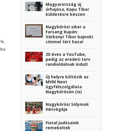
Magyarország új
űrhajósa, Kapu Tibor
küldetésre készen
Nagykőrösi siker a
Farsang Kupán:
Várkonyi Tibor bajnoki
nk,
címmel tért haza!
ába
20 éves a YouTube,
pedig az eredeti terv
randioldalnak indult
Új helyre költözik az
MVM Next
ügyfélszolgálata
Nagykőrösön (is)
Nagykőrösi Sólymok
Hétvégéje
Fiatal judósaink
remekeltek