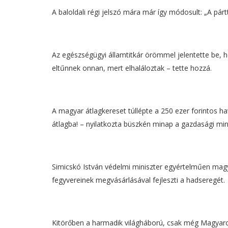
A baloldali régi jelszó mára már így módosult: „A pár
Az egészségügyi államtitkár örömmel jelentette be, hog
eltűnnek onnan, mert elhaláloztak – tette hozzá.
A magyar átlagkereset túllépte a 250 ezer forintos hav
átlagba! – nyilatkozta büszkén minap a gazdasági mini
Simicskó István védelmi miniszter egyértelműen mag
fegyvereinek megvásárlásával fejleszti a hadseregét.
Kitörőben a harmadik világháború, csak még Magyar