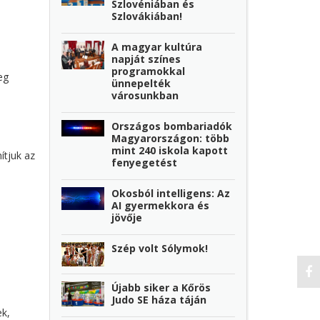
Szlovéniában és
Szlovákiában!
A magyar kultúra
napját színes
programokkal
eg
ünnepelték
városunkban
Országos bombariadók
Magyarországon: több
mint 240 iskola kapott
ítjuk az
fenyegetést
Okosból intelligens: Az
AI gyermekkora és
jövője
Szép volt Sólymok!
Újabb siker a Kőrös
Judo SE háza táján
ek,