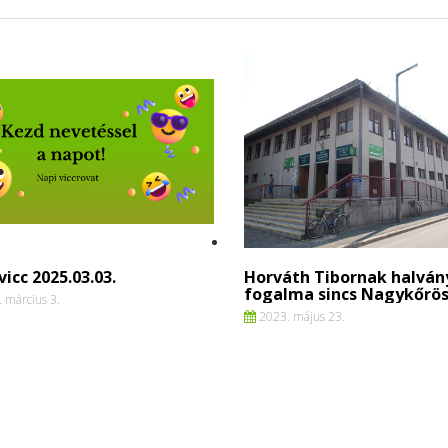
vicc 2025.03.03.
Horváth Tibornak halván
fogalma sincs Nagykőrös
 március 3.
2023. május 23.