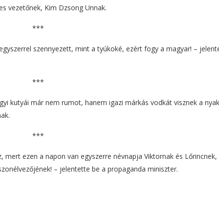
ves vezetőnek, Kim Dzsong Unnak.
***
egyszerrel szennyezett, mint a tyúkoké, ezért fogy a magyar! – jelente
***
hegyi kutyái már nem rumot, hanem igazi márkás vodkát visznek a nya
ak.
***
z, mert ezen a napon van egyszerre névnapja Viktornak és Lőrincnek,
szonélvezőjének! – jelentette be a propaganda miniszter.