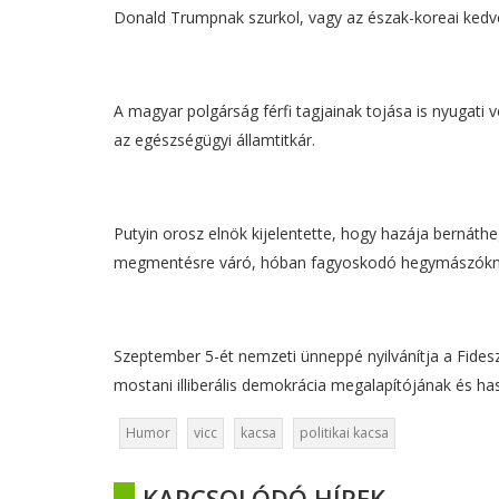
Donald Trumpnak szurkol, vagy az észak-koreai ked
A magyar polgárság férfi tagjainak tojása is nyugati v
az egészségügyi államtitkár.
Putyin orosz elnök kijelentette, hogy hazája bernát
megmentésre váró, hóban fagyoskodó hegymászókn
Szeptember 5-ét nemzeti ünneppé nyilvánítja a Fides
mostani illiberális demokrácia megalapítójának és ha
Humor
vicc
kacsa
politikai kacsa
KAPCSOLÓDÓ HÍREK