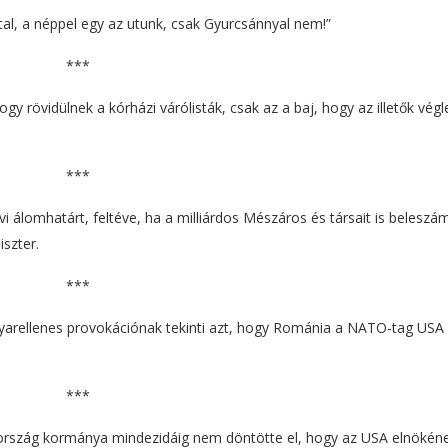
ttal, a néppel egy az utunk, csak Gyurcsánnyal nem!”
***
y rövidülnek a kórházi várólisták, csak az a baj, hogy az illetők végl
***
i álomhatárt, feltéve, ha a milliárdos Mészáros és társait is beleszám
szter.
***
yarellenes provokációnak tekinti azt, hogy Románia a NATO-tag USA
***
ország kormánya mindezidáig nem döntötte el, hogy az USA elnökén