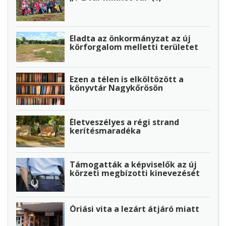
Eladta az önkormányzat az új
körforgalom melletti területet
Ezen a télen is elköltözött a
könyvtár Nagykőrösön
Életveszélyes a régi strand
kerítésmaradéka
Támogatták a képviselők az új
körzeti megbízotti kinevezését
Óriási vita a lezárt átjáró miatt