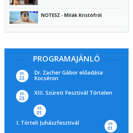
NOTESZ - Milák Kristófról
PROGRAMAJÁNLÓ
Dr. Zacher Gábor előadása
09.
Kocséron
23.
XIII. Szüreti Fesztivál Törtelen
09.
23.
09.
01.
I. Törteli Juhászfesztivál
09.
01.