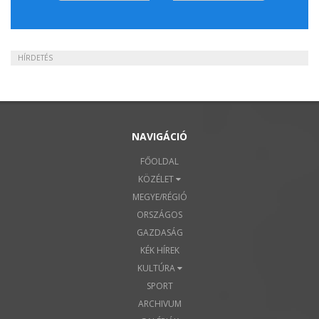
HÍRDETÉS
NAVIGÁCIÓ
FŐOLDAL
KÖZÉLET
MEGYE/RÉGIÓ
ORSZÁGOS
GAZDASÁG
KÉK HÍREK
KULTÚRA
SPORT
ARCHIVUM