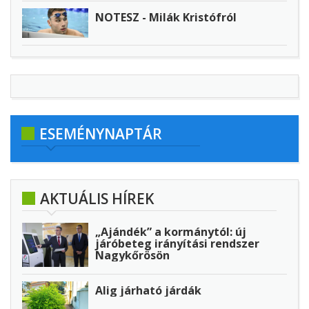
NOTESZ - Milák Kristófról
ESEMÉNYNAPTÁR
AKTUÁLIS HÍREK
„Ajándék” a kormánytól: új
járóbeteg irányítási rendszer
Nagykőrösön
Alig járható járdák