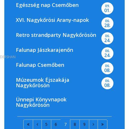
Egészség nap Csemőben
09.
01.
XVI. Nagykőrösi Arany-napok
06.
28.
Retro strandparty Nagykőrösön
06.
24.
Falunap Jászkarajenőn
06.
24.
DERSHAN
Falunap Csemőben
06.
08.
Múzeumok Éjszakája
06.
Nagykőrösön
08.
Ünnepi Könyvnapok
Nagykőrösön
5
6
7
8
9