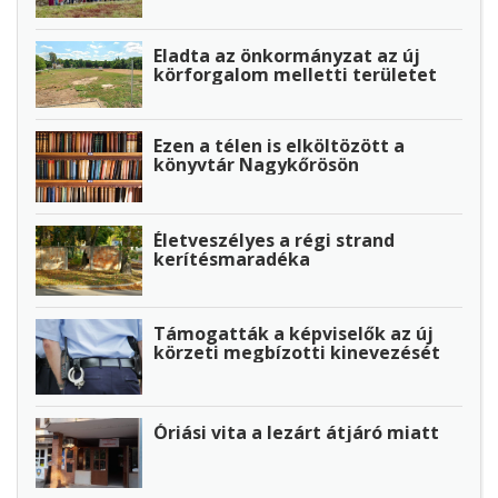
Eladta az önkormányzat az új
körforgalom melletti területet
Ezen a télen is elköltözött a
könyvtár Nagykőrösön
Életveszélyes a régi strand
kerítésmaradéka
Támogatták a képviselők az új
körzeti megbízotti kinevezését
Óriási vita a lezárt átjáró miatt