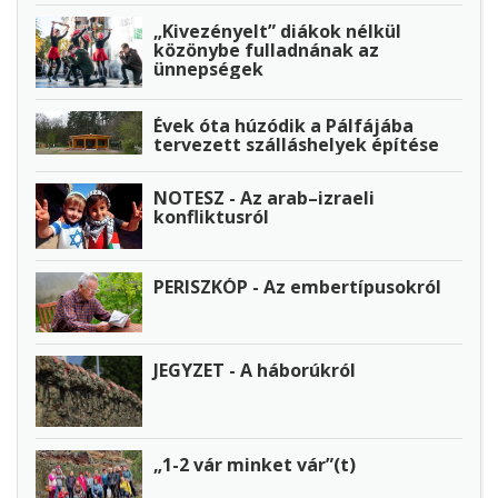
„Kivezényelt” diákok nélkül
közönybe fulladnának az
ünnepségek
Évek óta húzódik a Pálfájába
tervezett szálláshelyek építése
NOTESZ - Az arab–izraeli
konfliktusról
PERISZKÓP - Az embertípusokról
JEGYZET - A háborúkról
„1-2 vár minket vár”(t)