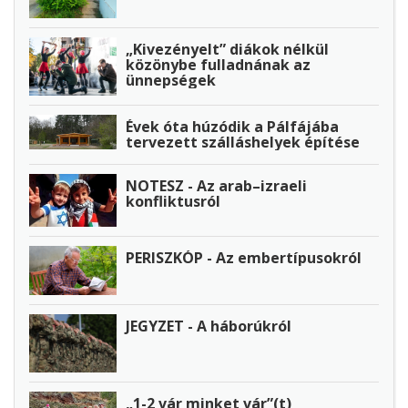
„Kivezényelt” diákok nélkül
közönybe fulladnának az
ünnepségek
Évek óta húzódik a Pálfájába
tervezett szálláshelyek építése
NOTESZ - Az arab–izraeli
konfliktusról
PERISZKÓP - Az embertípusokról
JEGYZET - A háborúkról
„1-2 vár minket vár”(t)