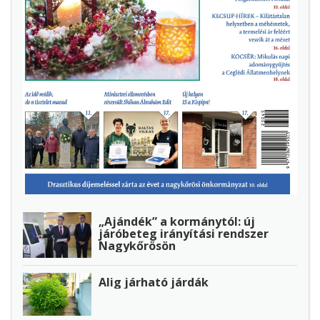
„Ajándék” a kormánytól: új
járóbeteg irányítási rendszer
Nagykőrösön
Alig járható járdák