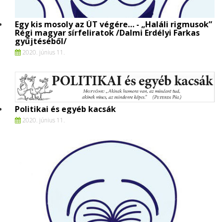
Egy kis mosoly az ÚT végére… - „Haláli rigmusok”
Régi magyar sírfeliratok /Dalmi Erdélyi Farkas
gyűjtéséből/
2020. június 11.
Politikai és egyéb kacsák
2020. június 11.