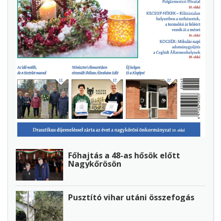
Főhajtás a 48-as hősök előtt
Nagykőrösön
Pusztító vihar utáni összefogás