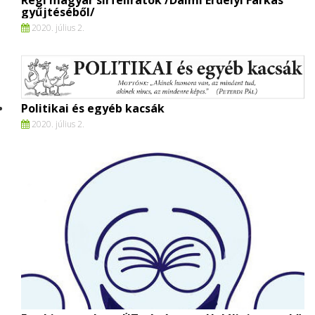
Régi magyar sírfeliratok /Dalmi Erdélyi Farkas
gyűjtéséből/
2020. július 2.
Politikai és egyéb kacsák
2020. július 2.