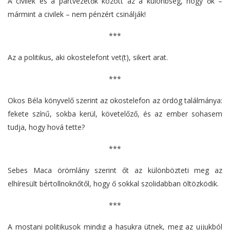
A civilek és a pártvezetők között az a különbség, hogy ők –
mármint a civilek – nem pénzért csinálják!
***
Az a politikus, aki okostelefont vet(t), sikert arat.
***
Okos Béla könyvelő szerint az okostelefon az ördög találmánya:
fekete színű, sokba kerül, követelőző, és az ember sohasem
tudja, hogy hová tette?
***
Sebes Maca örömlány szerint őt az különbözteti meg az
elhíresült bértollnoknőtől, hogy ő sokkal szolidabban öltözködik.
***
A mostani politikusok mindig a hasukra ütnek, meg az ujjukból