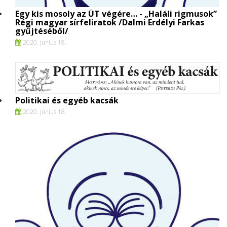
Egy kis mosoly az ÚT végére… - „Haláli rigmusok”
Régi magyar sírfeliratok /Dalmi Erdélyi Farkas
gyűjtéséből/
2020. június 18.
Politikai és egyéb kacsák
2020. június 18.