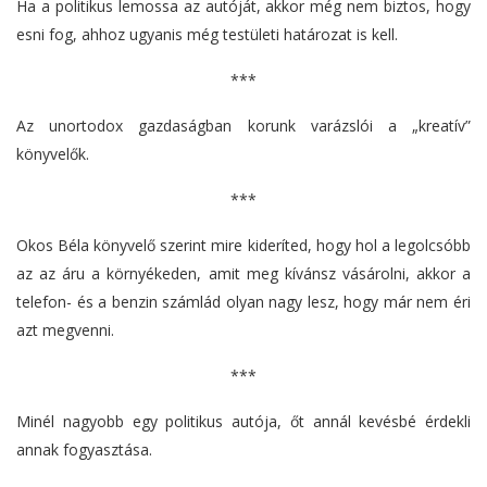
Ha a politikus lemossa az autóját, akkor még nem biztos, hogy
esni fog, ahhoz ugyanis még testületi határozat is kell.
***
Az unortodox gazdaságban korunk varázslói a „kreatív”
könyvelők.
***
Okos Béla könyvelő szerint mire kideríted, hogy hol a legolcsóbb
az az áru a környékeden, amit meg kívánsz vásárolni, akkor a
telefon- és a benzin számlád olyan nagy lesz, hogy már nem éri
azt megvenni.
***
Minél nagyobb egy politikus autója, őt annál kevésbé érdekli
annak fogyasztása.