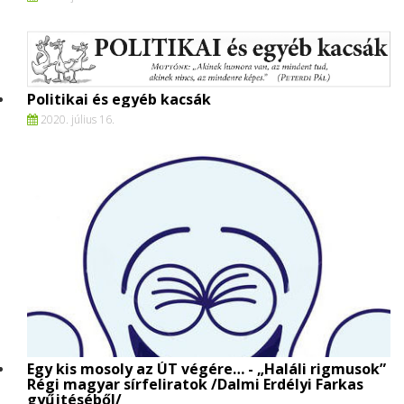
Politikai és egyéb kacsák
2020. július 16.
Egy kis mosoly az ÚT végére… - „Haláli rigmusok”
Régi magyar sírfeliratok /Dalmi Erdélyi Farkas
gyűjtéséből/