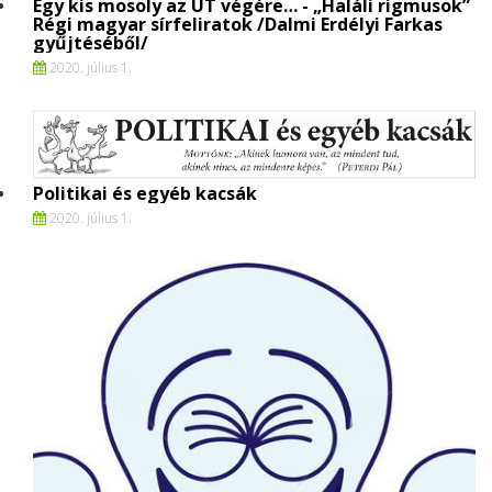
Egy kis mosoly az ÚT végére… - „Haláli rigmusok”
Régi magyar sírfeliratok /Dalmi Erdélyi Farkas
gyűjtéséből/
2020. július 1.
Politikai és egyéb kacsák
2020. július 1.