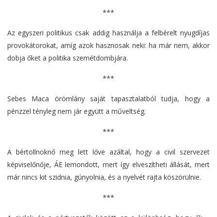
***
Az egyszeri politikus csak addig használja a felbérelt nyugdíjas
provokátorokat, amíg azok hasznosak neki: ha már nem, akkor
dobja őket a politika szemétdombjára.
***
Sebes Maca örömlány saját tapasztalatból tudja, hogy a
pénzzel tényleg nem jár együtt a műveltség.
***
A bértollnoknő meg lett lőve azáltal, hogy a civil szervezet
képviselőnője, ÁE lemondott, mert így elveszítheti állását, mert
már nincs kit szidnia, gúnyolnia, és a nyelvét rajta köszörülnie.
***