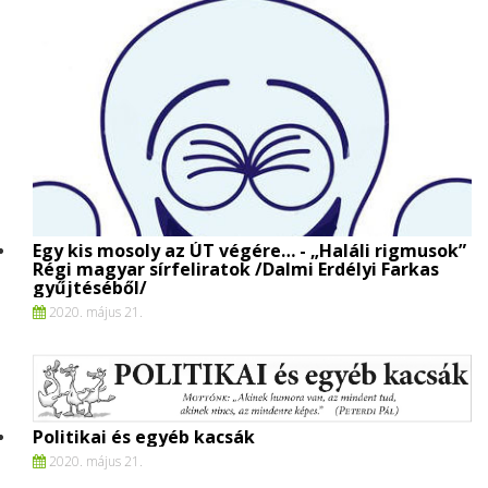
Egy kis mosoly az ÚT végére… - „Haláli rigmusok”
Régi magyar sírfeliratok /Dalmi Erdélyi Farkas
gyűjtéséből/
2020. május 21.
Politikai és egyéb kacsák
2020. május 21.