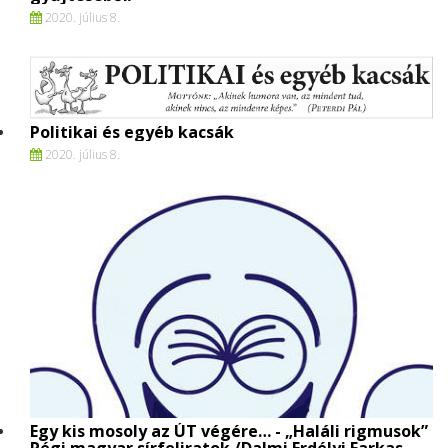
2020. július 8.
Politikai és egyéb kacsák
2020. július 8.
Egy kis mosoly az ÚT végére… - „Haláli rigmusok”