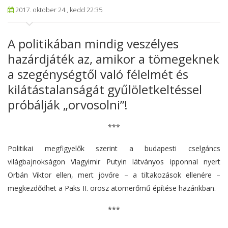
2017. oktober 24., kedd 22:35
A politikában mindig veszélyes
hazárdjáték az, amikor a tömegeknek
a szegénységtől való félelmét és
kilátástalanságát gyűlöletkeltéssel
próbálják „orvosolni”!
***
Politikai megfigyelők szerint a budapesti cselgáncs
világbajnokságon Vlagyimir Putyin látványos ipponnal nyert
Orbán Viktor ellen, mert jövőre – a tiltakozások ellenére –
megkezdődhet a Paks II. orosz atomerőmű építése hazánkban.
***