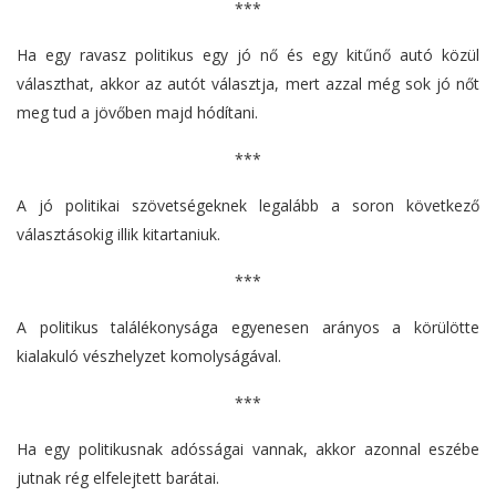
***
Ha egy ravasz politikus egy jó nő és egy kitűnő autó közül
választhat, akkor az autót választja, mert azzal még sok jó nőt
meg tud a jövőben majd hódítani.
***
A jó politikai szövetségeknek legalább a soron következő
választásokig illik kitartaniuk.
***
A politikus találékonysága egyenesen arányos a körülötte
kialakuló vészhelyzet komolyságával.
***
Ha egy politikusnak adósságai vannak, akkor azonnal eszébe
jutnak rég elfelejtett barátai.