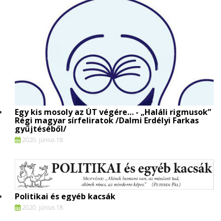
Egy kis mosoly az ÚT végére… - „Haláli rigmusok”
Régi magyar sírfeliratok /Dalmi Erdélyi Farkas
gyűjtéséből/
2020. június 18.
Politikai és egyéb kacsák
2020. június 18.