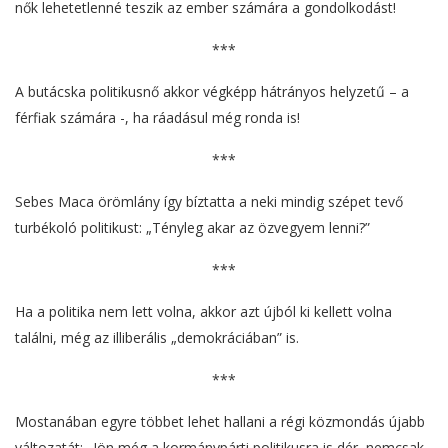
nők lehetetlenné teszik az ember számára a gondolkodást!
***
A butácska politikusnő akkor végképp hátrányos helyzetű – a
férfiak számára -, ha ráadásul még ronda is!
***
Sebes Maca örömlány így bíztatta a neki mindig szépet tevő
turbékoló politikust: „Tényleg akar az özvegyem lenni?”
***
Ha a politika nem lett volna, akkor azt újból ki kellett volna
találni, még az illiberális „demokráciában” is.
***
Mostanában egyre többet lehet hallani a régi közmondás újabb
változatát: „Jön még a kormánypárti politikusra is dér, nemcsak