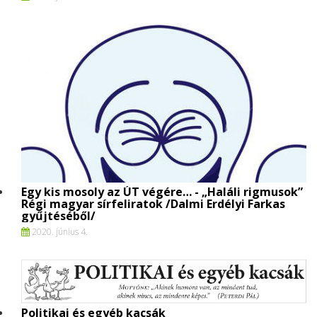
Egy kis mosoly az ÚT végére… - „Haláli rigmusok”
Régi magyar sírfeliratok /Dalmi Erdélyi Farkas
gyűjtéséből/
2020. június 4.
Politikai és egyéb kacsák