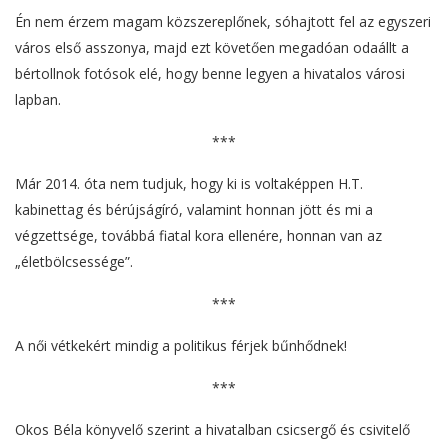
Én nem érzem magam közszereplőnek, sóhajtott fel az egyszeri
város első asszonya, majd ezt követően megadóan odaállt a
bértollnok fotósok elé, hogy benne legyen a hivatalos városi
lapban.
***
Már 2014. óta nem tudjuk, hogy ki is voltaképpen H.T.
kabinettag és bérújságíró, valamint honnan jött és mi a
végzettsége, továbbá fiatal kora ellenére, honnan van az
„életbölcsessége”.
***
A női vétkekért mindig a politikus férjek bűnhődnek!
***
Okos Béla könyvelő szerint a hivatalban csicsergő és csivitelő