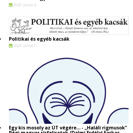
2020. június 4.
Politikai és egyéb kacsák
2020. június 1.
Egy kis mosoly az ÚT végére… - „Haláli rigmusok”
Régi magyar sírfeliratok /Dalmi Erdélyi Farkas