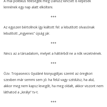
A mai politikus feleségek még Dáriusz kincsét is képesek
lennének egy nap alatt elkölteni.
***
Az egyszeri bértollnok így kiáltott fel: a lebutított olvasónak
lebutított „ingyenes” újság jár.
***
Nincs az a társadalom, melyet a háttérből ne a nők vezetnének.
***
Özv. Tropasevics Gyuláné kisnyugdíjas szerint az öregkori
szexben már semmi sem jó: ha felül vagy szédülsz, ha alul,
akkor meg nem kapsz levegőt, ha meg oldalt, akkor viszont nem
láthatod a „királyi” tv-t.
***