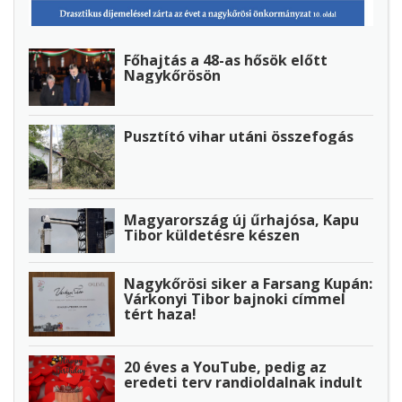
Főhajtás a 48-as hősök előtt
Nagykőrösön
Pusztító vihar utáni összefogás
Magyarország új űrhajósa, Kapu
Tibor küldetésre készen
Nagykőrösi siker a Farsang Kupán:
Várkonyi Tibor bajnoki címmel
tért haza!
20 éves a YouTube, pedig az
eredeti terv randioldalnak indult