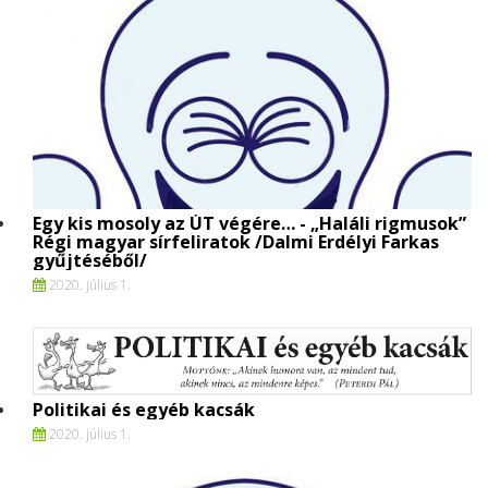
Egy kis mosoly az ÚT végére… - „Haláli rigmusok”
Régi magyar sírfeliratok /Dalmi Erdélyi Farkas
gyűjtéséből/
2020. július 1.
Politikai és egyéb kacsák
2020. július 1.