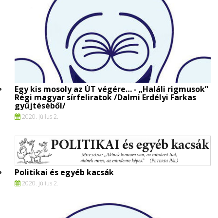
Egy kis mosoly az ÚT végére… - „Haláli rigmusok”
Régi magyar sírfeliratok /Dalmi Erdélyi Farkas
gyűjtéséből/
2020. július 2.
Politikai és egyéb kacsák
2020. július 2.