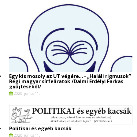
Egy kis mosoly az ÚT végére… - „Haláli rigmusok”
Régi magyar sírfeliratok /Dalmi Erdélyi Farkas
gyűjtéséből/
2020. június 11.
Politikai és egyéb kacsák
2020. június 11.