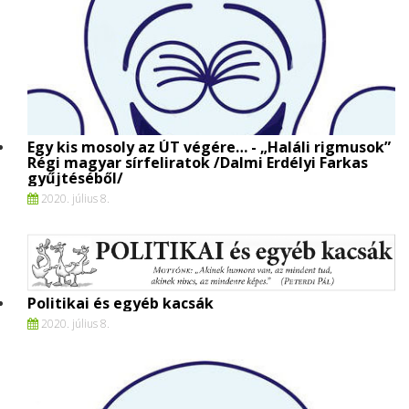
Egy kis mosoly az ÚT végére… - „Haláli rigmusok”
Régi magyar sírfeliratok /Dalmi Erdélyi Farkas
gyűjtéséből/
2020. július 8.
Politikai és egyéb kacsák
2020. július 8.