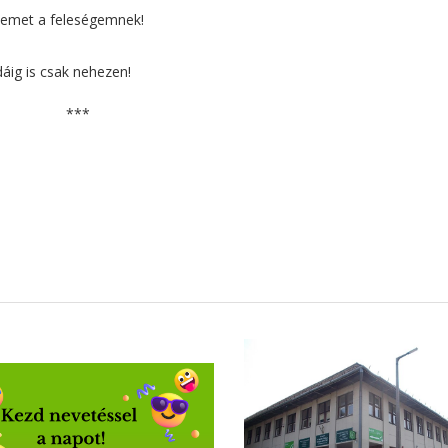
emet a feleségemnek!
odáig is csak nehezen!
***