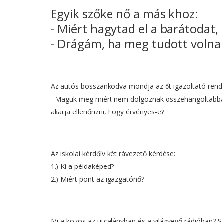
Egyik szőke nő a másikhoz:
- Miért hagytad el a barátodat,
- Drágám, ha meg tudott volna 
Az autós bosszankodva mondja az őt igazoltató rend
- Maguk meg miért nem dolgoznak összehangoltabban
akarja ellenőrizni, hogy érvényes-e?
Az iskolai kérdőív két rávezető kérdése:
1.) Ki a példaképed?
2.) Miért pont az igazgatónő?
Mi a közös az utcalányban és a világvevő rádióban?