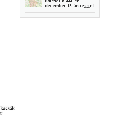
Baleset a 441-en
december 13-án reggel