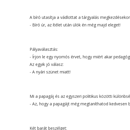
A bíró utasítja a vádlottat a tárgyalás megkezdésekor, 
- Bíró úr, az ítélet után ülök én még majd eleget!
Pályaválasztás:
- Írjon le egy nyomós érvet, hogy miért akar pedagógu
Az egyik jó válasz:
- A nyári szünet miatt!
Mi a papagáj és az egyszeri politikus közötti különbs
- Az, hogy a papagájt még megtaníthatod kedvesen bes
Két barát beszélget: