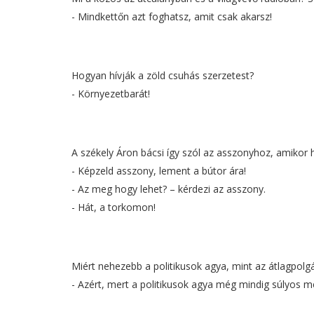
- Mindkettőn azt foghatsz, amit csak akarsz!
Hogyan hívják a zöld csuhás szerzetest?
- Környezetbarát!
A székely Áron bácsi így szól az asszonyhoz, amikor h
- Képzeld asszony, lement a bútor ára!
- Az meg hogy lehet? – kérdezi az asszony.
- Hát, a torkomon!
Miért nehezebb a politikusok agya, mint az átlagpolg
- Azért, mert a politikusok agya még mindig súlyos m