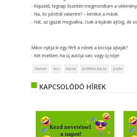
- Képzeld, tegnap őszintén megmondtam a vélemény
- Na, és jutottál valamire? – kérdezi a másik.
- Hát, az igazat megvallva, csak a kijárati ajtóig, de 
Mikor nyitja ki egy férfi a nőnek a kocsija ajtaját?
- Két esetben: ha új autója van, vagy új nője!
Humor
vicc
kacsa
politikai kacsa
poén
KAPCSOLÓDÓ HÍREK