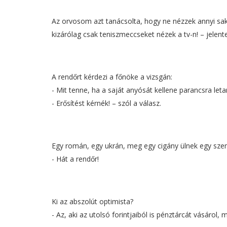
Az orvosom azt tanácsolta, hogy ne nézzek annyi sa
kizárólag csak teniszmeccseket nézek a tv-n! – jelent
A rendőrt kérdezi a főnöke a vizsgán:
- Mit tenne, ha a saját anyósát kellene parancsra leta
- Erősítést kérnék! – szól a válasz.
Egy román, egy ukrán, meg egy cigány ülnek egy szem
- Hát a rendőr!
Ki az abszolút optimista?
- Az, aki az utolsó forintjaiból is pénztárcát vásárol