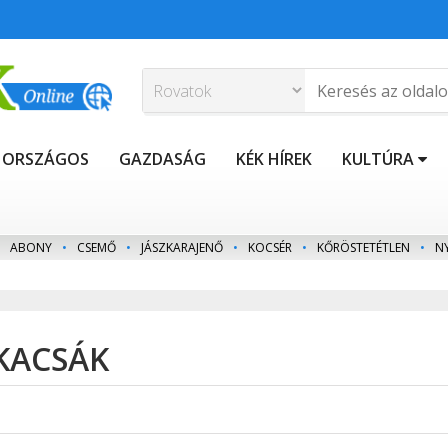
ORSZÁGOS
GAZDASÁG
KÉK HÍREK
KULTÚRA
ABONY
•
CSEMŐ
•
JÁSZKARAJENŐ
•
KOCSÉR
•
KŐRÖSTETÉTLEN
•
N
 KACSÁK