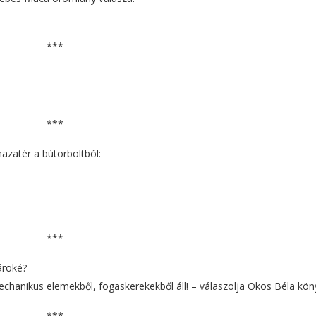
***
***
azatér a bútorboltból:
***
ároké?
echanikus elemekből, fogaskerekekből áll! – válaszolja Okos Béla kön
***