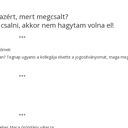
 azért, mert megcsalt?
csalni, akkor nem hagytam volna el!
***
őrnek:
? Tegnap ugyanis a kollegája elvette a jogosítványomat, maga me
***
***
 Sebes Maca örömlány válasza: