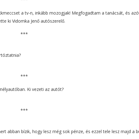
kkmeccset a tv-n, inkább mozogjak! Megfogadtam a tanácsát, és azó
ette ki Vidomka Jenő autószerelő.
***
rtóztatnia?
***
élyautóban. Ki vezeti az autót?
***
, mert abban bízik, hogy lesz még sok pénze, és ezzel tele lesz majd a 