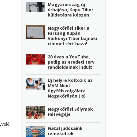
Magyarország új
űrhajósa, Kapu Tibor
küldetésre készen
Nagykőrösi siker a
Farsang Kupán:
Várkonyi Tibor bajnoki
címmel tért haza!
20 éves a YouTube,
pedig az eredeti terv
randioldalnak indult
Új helyre költözik az
MVM Next
ügyfélszolgálata
Nagykőrösön (is)
Nagykőrösi Sólymok
Hétvégéje
yvelő.
Fiatal judósaink
remekeltek