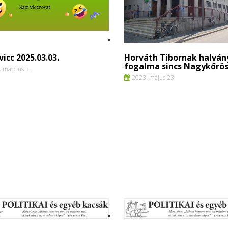
vicc 2025.03.03.
Horváth Tibornak halván
fogalma sincs Nagykőrös
 március 3.
2023. május 23.