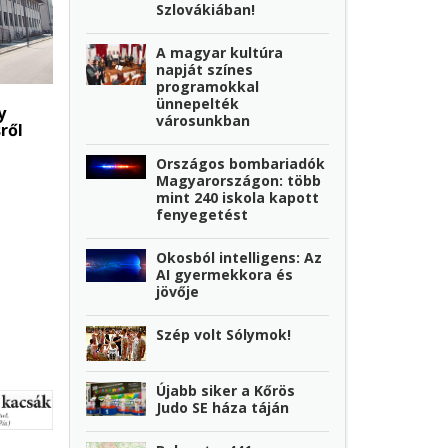
Szlovákiában!
A magyar kultúra
napját színes
programokkal
ünnepelték
y
városunkban
ről
Országos bombariadók
Magyarországon: több
mint 240 iskola kapott
fenyegetést
Okosból intelligens: Az
AI gyermekkora és
jövője
Szép volt Sólymok!
Újabb siker a Kőrös
Judo SE háza táján