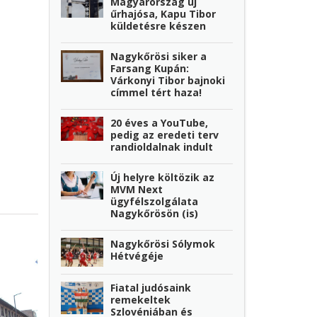
Magyarország új
űrhajósa, Kapu Tibor
küldetésre készen
Nagykőrösi siker a
Farsang Kupán:
Várkonyi Tibor bajnoki
címmel tért haza!
20 éves a YouTube,
pedig az eredeti terv
randioldalnak indult
Új helyre költözik az
MVM Next
ügyfélszolgálata
Nagykőrösön (is)
Nagykőrösi Sólymok
Hétvégéje
Fiatal judósaink
remekeltek
Szlovéniában és