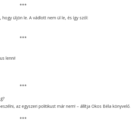
***
hogy üljön le. A vádlott nem ül le, és így szól:
***
s lenni!
***
ég?
zélni, az egyszeri politikust már nem! – állítja Okos Béla könyvelő.
***