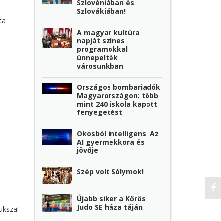
Szlovéniában és
Szlovákiában!
ta
A magyar kultúra
napját színes
programokkal
ünnepelték
városunkban
Országos bombariadók
Magyarországon: több
mint 240 iskola kapott
fenyegetést
Okosból intelligens: Az
AI gyermekkora és
jövője
Szép volt Sólymok!
Újabb siker a Kőrös
Judo SE háza táján
buksza!