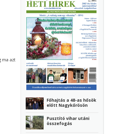
g ma azt
Főhajtás a 48-as hősök
előtt Nagykőrösön
Pusztító vihar utáni
összefogás