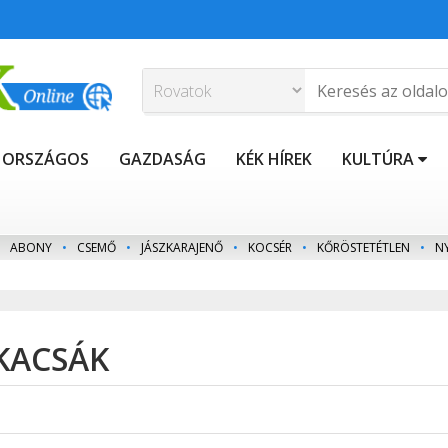
ORSZÁGOS
GAZDASÁG
KÉK HÍREK
KULTÚRA
ABONY
•
CSEMŐ
•
JÁSZKARAJENŐ
•
KOCSÉR
•
KŐRÖSTETÉTLEN
•
N
 KACSÁK