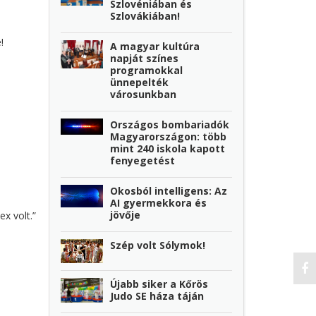
Szlovéniában és
Szlovákiában!
!
A magyar kultúra
napját színes
programokkal
ünnepelték
városunkban
Országos bombariadók
Magyarországon: több
mint 240 iskola kapott
fenyegetést
Okosból intelligens: Az
AI gyermekkora és
jövője
x volt.”
Szép volt Sólymok!
Újabb siker a Kőrös
Judo SE háza táján