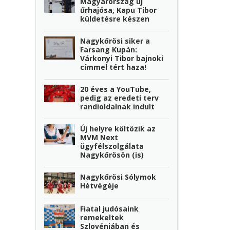
Magyarország új
űrhajósa, Kapu Tibor
küldetésre készen
Nagykőrösi siker a
Farsang Kupán:
Várkonyi Tibor bajnoki
címmel tért haza!
20 éves a YouTube,
pedig az eredeti terv
randioldalnak indult
Új helyre költözik az
MVM Next
ügyfélszolgálata
Nagykőrösön (is)
Nagykőrösi Sólymok
Hétvégéje
Fiatal judósaink
remekeltek
Szlovéniában és