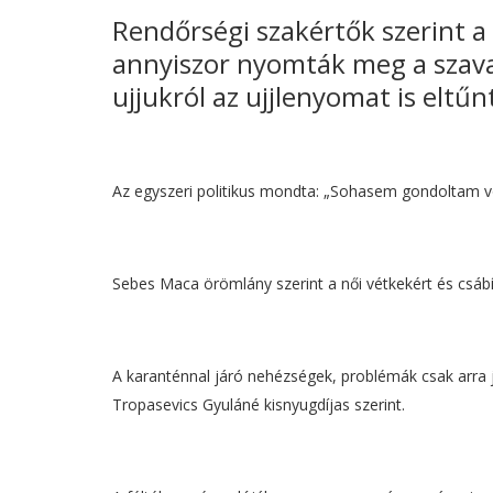
Rendőrségi szakértők szerint a
annyiszor nyomták meg a szav
ujjukról az ujjlenyomat is eltűn
Az egyszeri politikus mondta: „Sohasem gondoltam v
Sebes Maca örömlány szerint a női vétkekért és csábí
A karanténnal járó nehézségek, problémák csak arra j
Tropasevics Gyuláné kisnyugdíjas szerint.