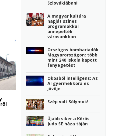
Szlovákiában!
A magyar kultúra
napját színes
programokkal
ünnepelték
városunkban
Országos bombariadók
Magyarországon: több
mint 240 iskola kapott
fenyegetést
Okosból intelligens: Az
AI gyermekkora és
jövője
y
Szép volt Sólymok!
ről
Újabb siker a Kőrös
Judo SE háza táján