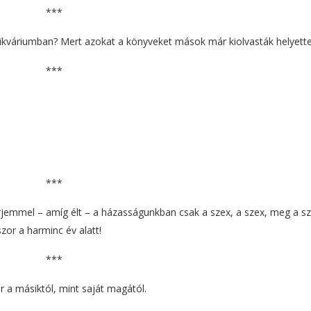
***
ntikváriumban? Mert azokat a könyveket mások már kiolvasták helyette
***
***
jemmel – amíg élt – a házasságunkban csak a szex, a szex, meg a sze
or a harminc év alatt!
***
r a másiktól, mint saját magától.