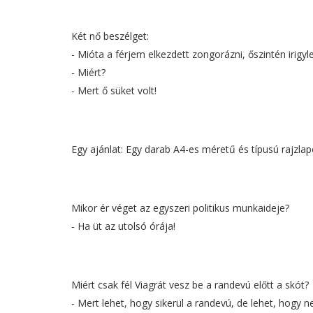
Két nő beszélget:
- Mióta a férjem elkezdett zongorázni, őszintén irig
- Miért?
- Mert ő süket volt!
Egy ajánlat: Egy darab A4-es méretű és típusú rajzla
Mikor ér véget az egyszeri politikus munkaideje?
- Ha üt az utolsó órája!
Miért csak fél Viagrát vesz be a randevú előtt a skót?
- Mert lehet, hogy sikerül a randevú, de lehet, hogy n