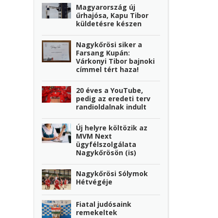
Magyarország új
űrhajósa, Kapu Tibor
küldetésre készen
Nagykőrösi siker a
Farsang Kupán:
Várkonyi Tibor bajnoki
címmel tért haza!
20 éves a YouTube,
pedig az eredeti terv
randioldalnak indult
Új helyre költözik az
MVM Next
ügyfélszolgálata
Nagykőrösön (is)
Nagykőrösi Sólymok
Hétvégéje
Fiatal judósaink
remekeltek