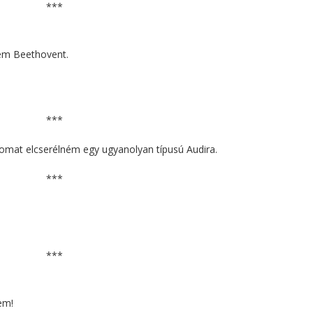
***
ylem Beethovent.
***
pomat elcserélném egy ugyanolyan típusú Audira.
***
***
em!