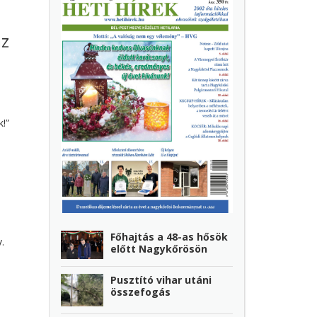
az
!”
Főhajtás a 48-as hősök
.
előtt Nagykőrösön
Pusztító vihar utáni
összefogás