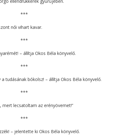
rgó ellendrukkerek gyűrűjében.
***
szont női vihart kavar.
***
yarémét! – állítja Okos Béla könyvelő.
***
y a tudásának bókolsz! – állítja Okos Béla könyvelő.
***
, mert lecsatoltam az erényövemet!”
***
zék! – jelentette ki Okos Béla könyvelő.