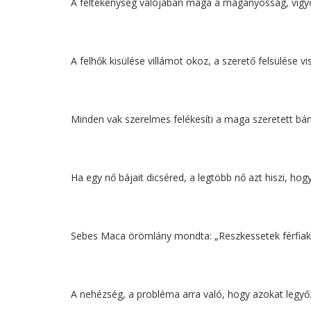
A féltékenység valójában maga a magányosság, vigyo
A felhők kisülése villámot okoz, a szerető felsülése vi
Minden vak szerelmes felékesíti a maga szeretett bán
Ha egy nő bájait dicséred, a legtöbb nő azt hiszi, hog
Sebes Maca örömlány mondta: „Reszkessetek férfiak
A nehézség, a probléma arra való, hogy azokat legyőz