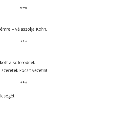
***
yémre – válaszolja Kohn.
***
kött a sofőröddel.
zeretek kocsit vezetni!
***
eleségét: