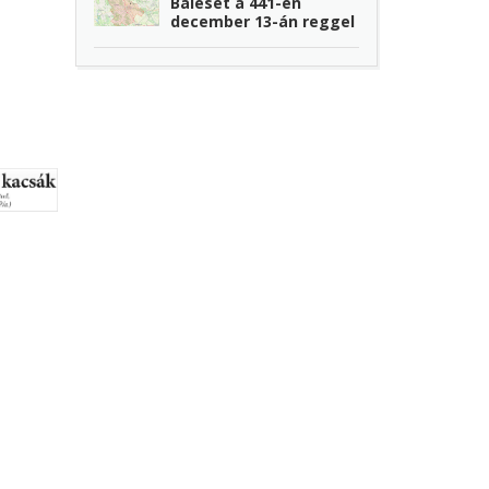
Baleset a 441-en
december 13-án reggel