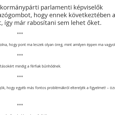
 kormánypárti parlamenti képviselők
azógombot, hogy ennek következtében 
t, így már rabosítani sem lehet őket.
***
olna, hogy pont ma leszek olyan öreg, mint amilyen éppen ma vagyok
***
tásokért mindig a férfiak bűnhődnek.
***
ók, hogy egyéb más fontos problémákról eltereljék a figyelmet! – özv
***