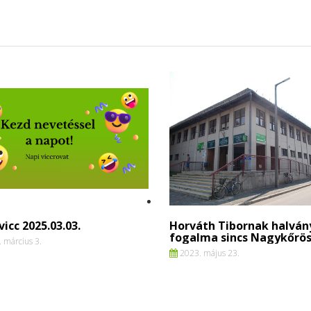
vicc 2025.03.03.
Horváth Tibornak halván
fogalma sincs Nagykőrös
 március 3.
2023. május 23.