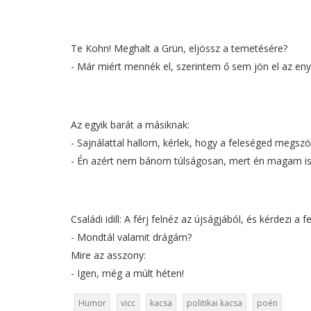
Te Kohn! Meghalt a Grün, eljössz a temetésére?
- Már miért mennék el, szerintem ő sem jön el az en
Az egyik barát a másiknak:
- Sajnálattal hallom, kérlek, hogy a feleséged megszö
- Én azért nem bánom túlságosan, mert én magam is s
Családi idill: A férj felnéz az újságjából, és kérdezi a f
- Mondtál valamit drágám?
Mire az asszony:
- Igen, még a múlt héten!
Humor
vicc
kacsa
politikai kacsa
poén