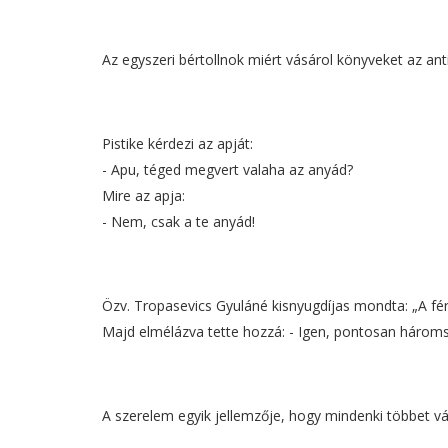
Az egyszeri bértollnok miért vásárol könyveket az a
Pistike kérdezi az apját:
- Apu, téged megvert valaha az anyád?
Mire az apja:
- Nem, csak a te anyád!
Özv. Tropasevics Gyuláné kisnyugdíjas mondta: „A fér
Majd elmélázva tette hozzá: - Igen, pontosan háromsz
A szerelem egyik jellemzője, hogy mindenki többet vá