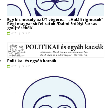
Egy kis mosoly az ÚT végére… - „Haláli rigmusok”
Régi magyar sírfeliratok /Dalmi Erdélyi Farkas
gyűjtéséből/
2020. június 11.
Politikai és egyéb kacsák
2020. június 11.