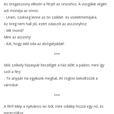
Az öregasszony elkíséri a férjét az orvoshoz. A vizsgálat végén
azt mondja az orvos:
- Uram, szükség lenne az ön széklet- és vizeletmintájára.
Az öreg nem hall jól, ezért odaszól az asszonyhoz:
- Mit mond?
Mire az asszony:
- Azt, hogy add oda az alsógatyádat!
***
Idős székely házaspár beszélget a ház előtt a padon, mire így
szól a férj:
- Te anyjuk! Ha egyikünk meghal, én rögtön beköltözök a
városba!
***
A férfi kilép a nyilvános wc-ből, mire odalép hozzá egy nő, és
megszólítja: