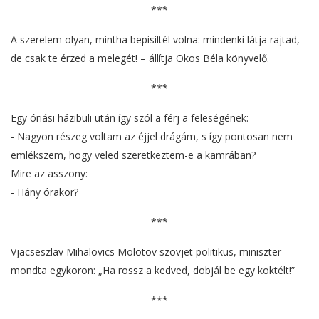
***
A szerelem olyan, mintha bepisiltél volna: mindenki látja rajtad,
de csak te érzed a melegét! – állítja Okos Béla könyvelő.
***
Egy óriási házibuli után így szól a férj a feleségének:
- Nagyon részeg voltam az éjjel drágám, s így pontosan nem
emlékszem, hogy veled szeretkeztem-e a kamrában?
Mire az asszony:
- Hány órakor?
***
Vjacseszlav Mihalovics Molotov szovjet politikus, miniszter
mondta egykoron: „Ha rossz a kedved, dobjál be egy koktélt!”
***