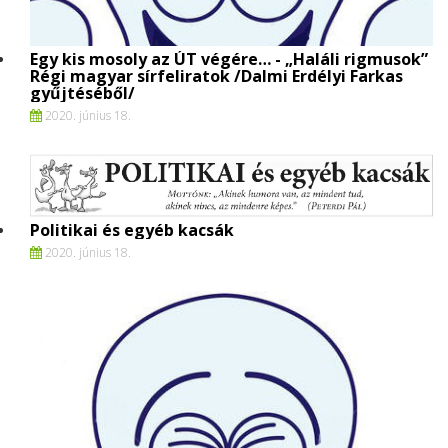
Egy kis mosoly az ÚT végére… - „Haláli rigmusok”
Régi magyar sírfeliratok /Dalmi Erdélyi Farkas
gyűjtéséből/
2020. június 18.
Politikai és egyéb kacsák
2020. június 18.