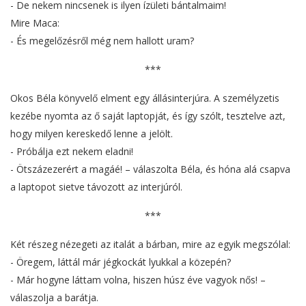
- De nekem nincsenek is ilyen ízületi bántalmaim!
Mire Maca:
- És megelőzésről még nem hallott uram?
***
Okos Béla könyvelő elment egy állásinterjúra. A személyzetis
kezébe nyomta az ő saját laptopját, és így szólt, tesztelve azt,
hogy milyen kereskedő lenne a jelölt.
- Próbálja ezt nekem eladni!
- Ötszázezerért a magáé! – válaszolta Béla, és hóna alá csapva
a laptopot sietve távozott az interjúról.
***
Két részeg nézegeti az italát a bárban, mire az egyik megszólal:
- Öregem, láttál már jégkockát lyukkal a közepén?
- Már hogyne láttam volna, hiszen húsz éve vagyok nős! –
válaszolja a barátja.