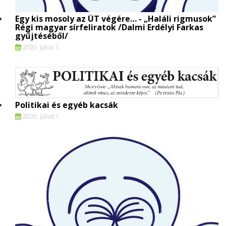
Egy kis mosoly az ÚT végére… - „Haláli rigmusok”
Régi magyar sírfeliratok /Dalmi Erdélyi Farkas
gyűjtéséből/
2020. július 1.
Politikai és egyéb kacsák
2020. július 1.