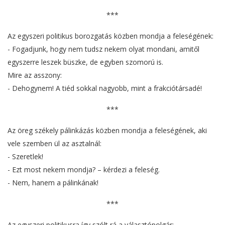
***
Az egyszeri politikus borozgatás közben mondja a feleségének:
- Fogadjunk, hogy nem tudsz nekem olyat mondani, amitől
egyszerre leszek büszke, de egyben szomorú is.
Mire az asszony:
- Dehogynem! A tiéd sokkal nagyobb, mint a frakciótársadé!
***
Az öreg székely pálinkázás közben mondja a feleségének, aki
vele szemben ül az asztalnál:
- Szeretlek!
- Ezt most nekem mondja? – kérdezi a feleség.
- Nem, hanem a pálinkának!
***
Az egyszeri politikusra így szólt rá a választópolgár: