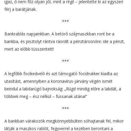
igaz, ő nem főz olyan jól, mint a régi! – jelentette ki az egyszeri
férj a barátjának.
***
Bankrablás napjainkban. A betörő szájmaszkban ront be a
bankba, és pisztolyt rántva ráordít a pénztárosnőre: ide a pénzt,
mert az előbb tüsszentett!
***
A legfőbb focikedvelő és azt támogató focidrukker kiadta az
utasítást, amennyiben a koronavírus-járvány végén ismét
beindul a labdarúgó bajnokság: „Rúgd mindig előre a labdát, a
többiek meg – ész nélkül – fussanak utána!”
***
A bankban várakozók megkönnyebbülten sóhajtanak fel, mikor
látják a maszkos rablót, fegyverrel a kezében berontani a