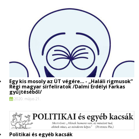
Egy kis mosoly az ÚT végére… - „Haláli rigmusok”
Régi magyar sírfeliratok /Dalmi Erdélyi Farkas
gyűjtéséből/
2020. május 21.
Politikai és egyéb kacsák