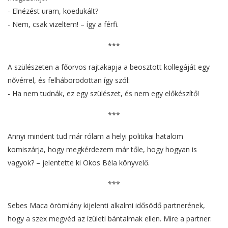
- Elnézést uram, koedukált?
- Nem, csak vizeltem! – így a férfi.
***
A szülészeten a főorvos rajtakapja a beosztott kollegáját egy
nővérrel, és felháborodottan így szól:
- Ha nem tudnák, ez egy szülészet, és nem egy előkészítő!
***
Annyi mindent tud már rólam a helyi politikai hatalom
komiszárja, hogy megkérdezem már tőle, hogy hogyan is
vagyok? – jelentette ki Okos Béla könyvelő.
***
Sebes Maca örömlány kijelenti alkalmi idősödő partnerének,
hogy a szex megvéd az ízületi bántalmak ellen. Mire a partner: