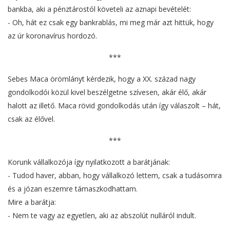
bankba, aki a pénztárostól követeli az aznapi bevételét:
- Oh, hát ez csak egy bankrablás, mi meg már azt hittük, hogy
az úr koronavírus hordozó.
***
Sebes Maca örömlányt kérdezik, hogy a XX. század nagy
gondolkodói közül kivel beszélgetne szívesen, akár élő, akár
halott az illető. Maca rövid gondolkodás után így válaszolt – hát,
csak az élővel.
***
Korunk vállalkozója így nyilatkozott a barátjának:
- Tudod haver, abban, hogy vállalkozó lettem, csak a tudásomra
és a józan eszemre támaszkodhattam.
Mire a barátja:
- Nem te vagy az egyetlen, aki az abszolút nulláról indult.