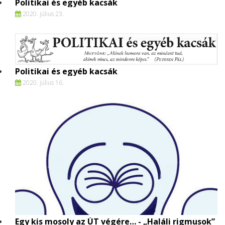
Politikai és egyéb kacsák
2020. július 23.
Politikai és egyéb kacsák
2020. július 16.
Egy kis mosoly az ÚT végére… - „Haláli rigmusok”