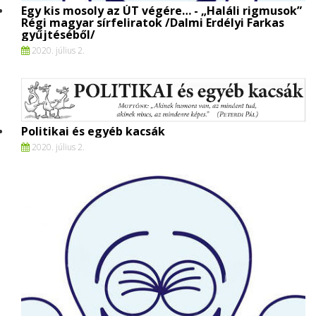
Egy kis mosoly az ÚT végére… - „Haláli rigmusok”
Régi magyar sírfeliratok /Dalmi Erdélyi Farkas
gyűjtéséből/
2020. július 2.
Politikai és egyéb kacsák
2020. július 2.