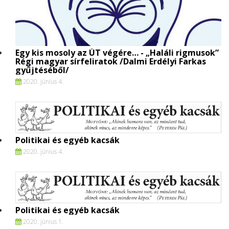
Egy kis mosoly az ÚT végére… - „Haláli rigmusok”
Régi magyar sírfeliratok /Dalmi Erdélyi Farkas
gyűjtéséből/
2020. június 4.
Politikai és egyéb kacsák
2020. június 4.
Politikai és egyéb kacsák
2020. június 1.