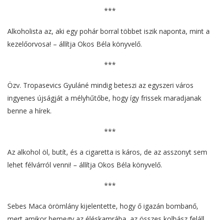
***
Alkoholista az, aki egy pohár borral többet iszik naponta, mint a
kezelőorvosa! – állítja Okos Béla könyvelő.
***
Özv. Tropasevics Gyuláné mindig beteszi az egyszeri város
ingyenes újságját a mélyhűtőbe, hogy így frissek maradjanak
benne a hírek.
***
Az alkohol öl, butít, és a cigaretta is káros, de az asszonyt sem
lehet félvárról venni! – állítja Okos Béla könyvelő.
***
Sebes Maca örömlány kijelentette, hogy ő igazán bombanő,
mert amikor bemegy az éléskamrába, az összes kolbász feláll.