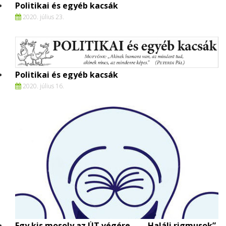
Politikai és egyéb kacsák
2020. július 23.
Politikai és egyéb kacsák
2020. július 16.
Egy kis mosoly az ÚT végére… - „Haláli rigmusok”