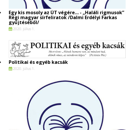
Egy kis mosoly az ÚT végére… - „Haláli rigmusok”
Régi magyar sírfeliratok /Dalmi Erdélyi Farkas
gyűjtéséből/
2020. július 1.
Politikai és egyéb kacsák
2020. július 1.