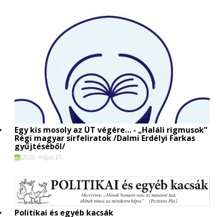
Egy kis mosoly az ÚT végére… - „Haláli rigmusok”
Régi magyar sírfeliratok /Dalmi Erdélyi Farkas
gyűjtéséből/
2020. május 21.
Politikai és egyéb kacsák