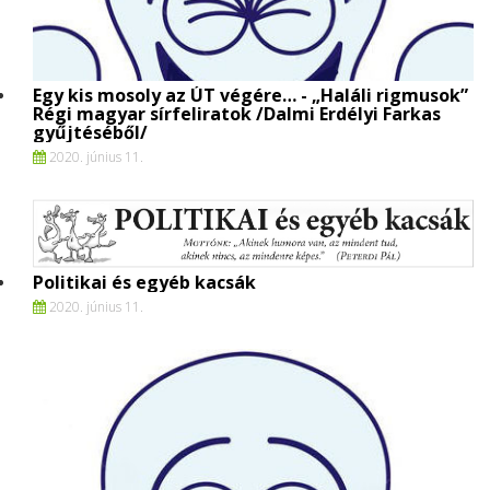
Egy kis mosoly az ÚT végére… - „Haláli rigmusok”
Régi magyar sírfeliratok /Dalmi Erdélyi Farkas
gyűjtéséből/
2020. június 11.
Politikai és egyéb kacsák
2020. június 11.