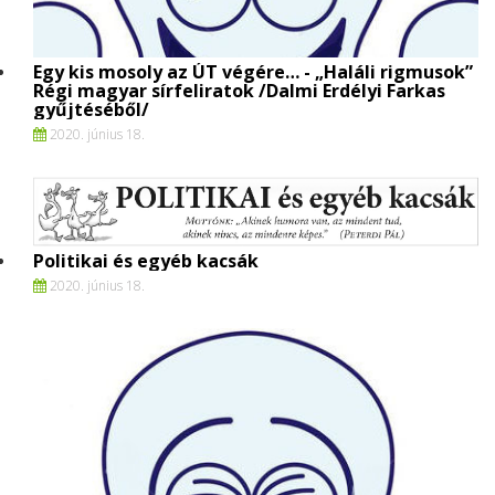
Egy kis mosoly az ÚT végére… - „Haláli rigmusok”
Régi magyar sírfeliratok /Dalmi Erdélyi Farkas
gyűjtéséből/
2020. június 18.
Politikai és egyéb kacsák
2020. június 18.