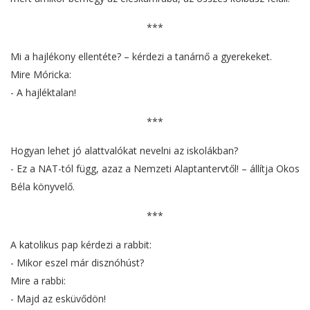
***
Mi a hajlékony ellentéte? – kérdezi a tanárnő a gyerekeket.
Mire Móricka:
- A hajléktalan!
***
Hogyan lehet jó alattvalókat nevelni az iskolákban?
- Ez a NAT-tól függ, azaz a Nemzeti Alaptantervtől! – állítja Okos
Béla könyvelő.
***
A katolikus pap kérdezi a rabbit:
- Mikor eszel már disznóhúst?
Mire a rabbi:
- Majd az esküvődön!