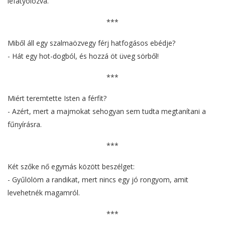
lefátyolozva.
***
Miből áll egy szalmaözvegy férj hatfogásos ebédje?
- Hát egy hot-dogból, és hozzá öt üveg sörből!
***
Miért teremtette Isten a férfit?
- Azért, mert a majmokat sehogyan sem tudta megtanítani a
fűnyírásra.
***
Két szőke nő egymás között beszélget:
- Gyűlölöm a randikat, mert nincs egy jó rongyom, amit
levehetnék magamról.
***