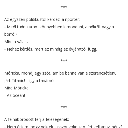
***
Az egyszeri politikustól kérdezi a riporter:
- Miről tudna uram könnyebben lemondani, a nőkről, vagy a
borról?
Mire a válasz:
- Nehéz kérdés, mert ez mindig az évjárattól függ.
***
Móricka, mondj egy szót, amibe benne van a szerencsétlenül
járt Titanic! – így a tanárnő.
Mire Móricka:
- Az óceán!
***
A felháborodott férj a feleségének:
- Nem értem, hogy nektek, asszonyoknak miért kell annyi pénz?