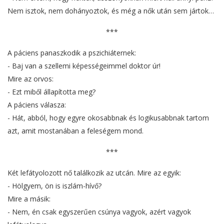
Nem isztok, nem dohányoztok, és még a nők után sem jártok…
***
A páciens panaszkodik a pszichiáternek:
- Baj van a szellemi képességeimmel doktor úr!
Mire az orvos:
- Ezt miből állapította meg?
A páciens válasza:
- Hát, abból, hogy egyre okosabbnak és logikusabbnak tartom
azt, amit mostanában a feleségem mond.
***
Két lefátyolozott nő találkozik az utcán. Mire az egyik:
- Hölgyem, ön is iszlám-hívő?
Mire a másik:
- Nem, én csak egyszerűen csúnya vagyok, azért vagyok