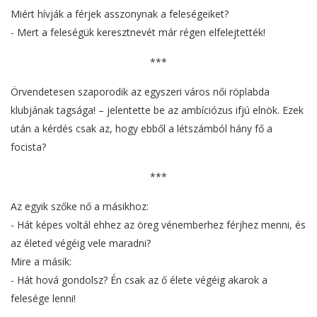
Miért hívják a férjek asszonynak a feleségeiket?
- Mert a feleségük keresztnevét már régen elfelejtették!
***
Örvendetesen szaporodik az egyszeri város női röplabda
klubjának tagsága! – jelentette be az ambíciózus ifjú elnök. Ezek
után a kérdés csak az, hogy ebből a létszámból hány fő a
focista?
***
Az egyik szőke nő a másikhoz:
- Hát képes voltál ehhez az öreg vénemberhez férjhez menni, és
az életed végéig vele maradni?
Mire a másik:
- Hát hová gondolsz? Én csak az ő élete végéig akarok a
felesége lenni!