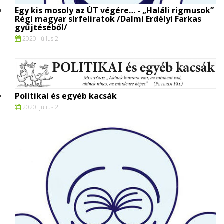
Egy kis mosoly az ÚT végére… - „Haláli rigmusok”
Régi magyar sírfeliratok /Dalmi Erdélyi Farkas
gyűjtéséből/
2020. július 2.
Politikai és egyéb kacsák
2020. július 2.