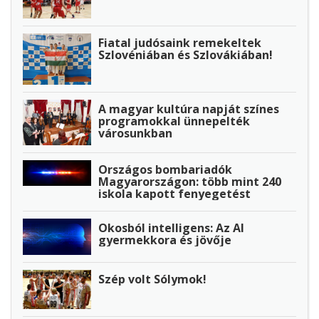
Fiatal judósaink remekeltek
Szlovéniában és Szlovákiában!
A magyar kultúra napját színes
programokkal ünnepelték
városunkban
Országos bombariadók
Magyarországon: több mint 240
iskola kapott fenyegetést
Okosból intelligens: Az AI
gyermekkora és jövője
Szép volt Sólymok!