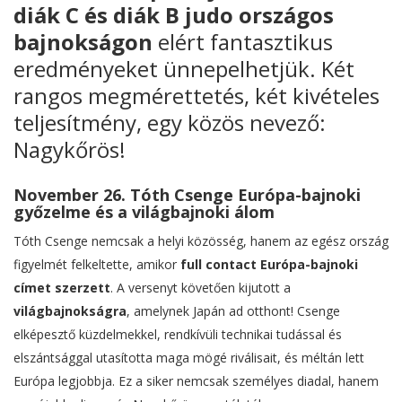
diák C és diák B judo országos
bajnokságon
elért fantasztikus
eredményeket ünnepelhetjük. Két
rangos megmérettetés, két kivételes
teljesítmény, egy közös nevező:
Nagykőrös!
November 26. Tóth Csenge Európa-bajnoki
győzelme és a világbajnoki álom
Tóth Csenge nemcsak a helyi közösség, hanem az egész ország
figyelmét felkeltette, amikor
full contact Európa-bajnoki
címet szerzett
. A versenyt követően kijutott a
világbajnokságra
, amelynek Japán ad otthont! Csenge
elképesztő küzdelmekkel, rendkívüli technikai tudással és
elszántsággal utasította maga mögé riválisait, és méltán lett
Európa legjobbja. Ez a siker nemcsak személyes diadal, hanem