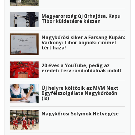
Magyarország új űrhajósa, Kapu
Tibor küldetésre készen
Nagykőrösi siker a Farsang Kupán:
Várkonyi Tibor bajnoki címmel
tért haza!
20 éves a YouTube, pedig az
eredeti terv randioldalnak indult
Új helyre költözik az MVM Next
ügyfélszolgálata Nagykőrösön
(is)
Nagykőrösi Sólymok Hétvégéje