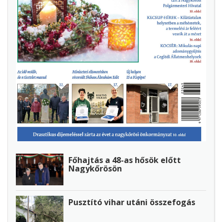
Főhajtás a 48-as hősök előtt
Nagykőrösön
Pusztító vihar utáni összefogás