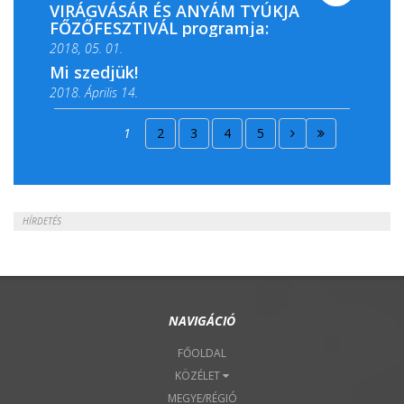
VIRÁGVÁSÁR ÉS ANYÁM TYÚKJA
FŐZŐFESZTIVÁL programja:
2018, 05. 01.
Mi szedjük!
2018. Április 14.
2018. Április 15.
1
2
3
4
5
2018. Április 22.
HÍRDETÉS
NAVIGÁCIÓ
FŐOLDAL
KÖZÉLET
MEGYE/RÉGIÓ