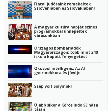
Fiatal judósaink remekeltek
Szlovéniában és Szlovákiában!
A magyar kultúra napját színes
programokkal ünnepelték
városunkban
Országos bombariadók
Magyarországon: több mint 240
iskola kapott fenyegetést
Okosból intelligens: Az AI
gyermekkora és jövője
Szép volt Sólymok!
Újabb siker a Kőrös Judo SE háza
táján