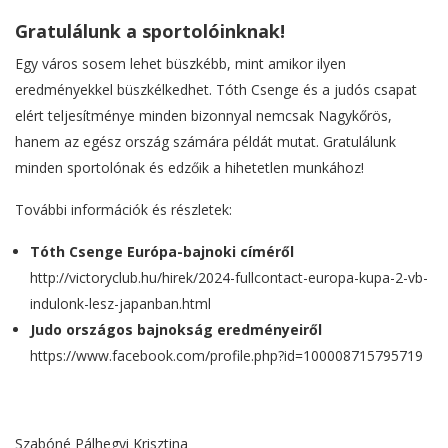
Gratulálunk a sportolóinknak!
Egy város sosem lehet büszkébb, mint amikor ilyen
eredményekkel büszkélkedhet. Tóth Csenge és a judós csapat
elért teljesítménye minden bizonnyal nemcsak Nagykőrös,
hanem az egész ország számára példát mutat. Gratulálunk
minden sportolónak és edzőik a hihetetlen munkához!
További információk és részletek:
Tóth Csenge Európa-bajnoki címéről
http://victoryclub.hu/hirek/2024-fullcontact-europa-kupa-2-vb-
indulonk-lesz-japanban.html
Judo országos bajnokság eredményeiről
https://www.facebook.com/profile.php?id=100008715795719
Szabóné Pálhegyi Krisztina