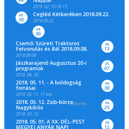
Nappal
04.
2019. 02. 15-16-17.
Cegléd Kétkeréken 2018.09.22.
08.
Színes és tartalmas programokkal várja a
30.
2018.09.22.
Csemői Községi Könyvtár és...
08.
30.
Csemő: Szüreti Traktoros
08.
Felvonulás és Bál 2018.09.08.
13.
2018.09.08.
Jászkarajenő Augusztus 20-i
05.
programok
07.
2018. 08. 20.
2018. 05. 11. - A boldogság
04.
forrásai
30.
2018. 05. 11. 17 óra
2018. 05. 12. Zsib-börze
04.
DERSHAN
2018. 05. 11. 19 óra
Nagykőrös
25.
2018. 05. 12.
2018. 05. 01. A XX. DÉL-PEST
04.
MEGYEI ANYÁK NAPI
12.