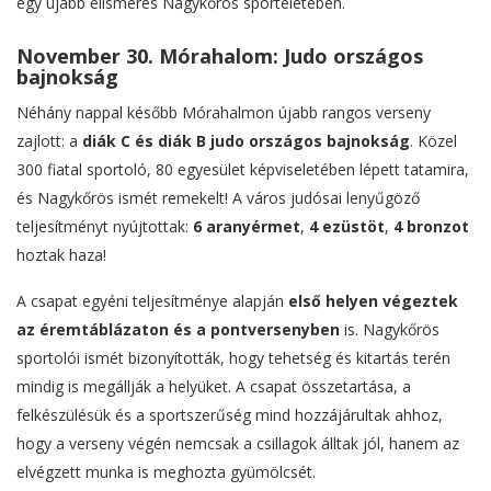
egy újabb elismerés Nagykőrös sportéletében.
November 30. Mórahalom: Judo országos
bajnokság
Néhány nappal később Mórahalmon újabb rangos verseny
zajlott: a
diák C és diák B judo országos bajnokság
. Közel
300 fiatal sportoló, 80 egyesület képviseletében lépett tatamira,
és Nagykőrös ismét remekelt! A város judósai lenyűgöző
teljesítményt nyújtottak:
6 aranyérmet
,
4 ezüstöt
,
4 bronzot
hoztak haza!
A csapat egyéni teljesítménye alapján
első helyen végeztek
az éremtáblázaton és a pontversenyben
is. Nagykőrös
sportolói ismét bizonyították, hogy tehetség és kitartás terén
mindig is megállják a helyüket. A csapat összetartása, a
felkészülésük és a sportszerűség mind hozzájárultak ahhoz,
hogy a verseny végén nemcsak a csillagok álltak jól, hanem az
elvégzett munka is meghozta gyümölcsét.