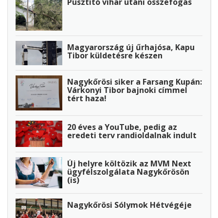
Pusztító vihar utáni összefogás
Magyarország új űrhajósa, Kapu
Tibor küldetésre készen
Nagykőrösi siker a Farsang Kupán:
Várkonyi Tibor bajnoki címmel
tért haza!
20 éves a YouTube, pedig az
eredeti terv randioldalnak indult
Új helyre költözik az MVM Next
ügyfélszolgálata Nagykőrösön
(is)
Nagykőrösi Sólymok Hétvégéje