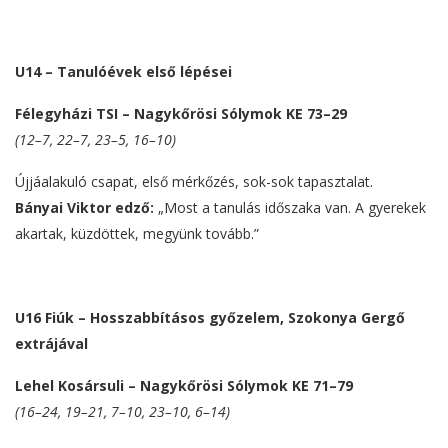
U14 – Tanulóévek első lépései
Félegyházi TSI – Nagykőrösi Sólymok KE 73–29
(12–7, 22–7, 23–5, 16–10)
Újjáalakuló csapat, első mérkőzés, sok-sok tapasztalat.
Bányai Viktor edző:
„Most a tanulás időszaka van. A gyerekek
akartak, küzdöttek, megyünk tovább.”
U16 Fiúk – Hosszabbításos győzelem, Szokonya Gergő
extrájával
Lehel Kosársuli – Nagykőrösi Sólymok KE 71–79
(16–24, 19–21, 7–10, 23–10, 6–14)