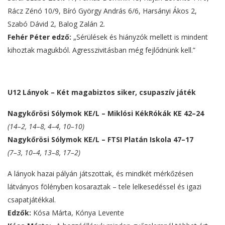
Rácz Zénó 10/9, Bíró György András 6/6, Harsányi Ákos 2,
Szabó Dávid 2, Balog Zalán 2.
Fehér Péter edző:
„Sérülések és hiányzók mellett is mindent
kihoztak magukból. Agresszivitásban még fejlődnünk kell.”
U12 Lányok – Két magabiztos siker, csupaszív játék
Nagykőrösi Sólymok KE/L – Miklósi KékRókák KE 42–24
(14–2, 14–8, 4–4, 10–10)
Nagykőrösi Sólymok KE/L – FTSI Platán Iskola 47–17
(7–3, 10–4, 13–8, 17–2)
A lányok hazai pályán játszottak, és mindkét mérkőzésen
látványos fölényben kosaraztak – tele lelkesedéssel és igazi
csapatjátékkal.
Edzők:
Kósa Márta, Kónya Levente