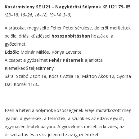
Kozármisleny SE U21 – Nagykőrösi Sólymok KE U21 79–85
(23–18, 18–26, 16–18, 19–14, 3–9)
A srácokat megviselte Fehér Péter sérülése, de erőt merítettek
belőle: óriási küzdéssel
hosszabbításban
hozták el a
győzelmet.
Edzők:
Molnár Miklós, Kónya Levente
A csapat a győzelmet
Fehér Péternek
ajánlotta.
Kiemelkedő teljesítmény:
Sárai-Szabó Zsolt 18, Kocsis Attila 18, Márton Ákos 12, Gyorsa-
Dali Kornél 11/3…
Ezen a héten a Sólymok közösségének ereje mutatkozott meg
igazán: a gyerekek, a felnőttek, a szülők és az edzők együtt,
egymásért léptek pályára. A győzelmek mellett a küzdés, az
összetartás és a szív jelentette az igazi értéket.