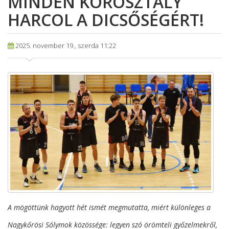
MINDEN KOROSZTÁLY
HARCOL A DICSŐSÉGÉRT!
2025. november 19., szerda 11:22
A mögöttünk hagyott hét ismét megmutatta, miért különleges a
Nagykőrösi Sólymok közössége: legyen szó örömteli győzelmekről,