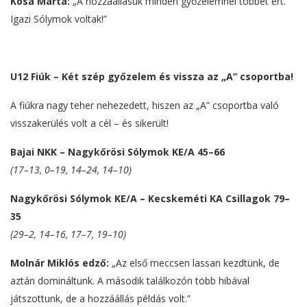
Kósa Márta:
„A hozzáállásuk minden győzelemnél többet ért.
Igazi Sólymok voltak!”
U12 Fiúk – Két szép győzelem és vissza az „A” csoportba!
A fiúkra nagy teher nehezedett, hiszen az „A” csoportba való
visszakerülés volt a cél – és sikerült!
Bajai NKK – Nagykőrösi Sólymok KE/A 45–66
(17–13, 0–19, 14–24, 14–10)
Nagykőrösi Sólymok KE/A – Kecskeméti KA Csillagok 79–
35
(29–2, 14–16, 17–7, 19–10)
Molnár Miklós edző:
„Az első meccsen lassan kezdtünk, de
aztán domináltunk. A második találkozón több hibával
játszottunk, de a hozzáállás példás volt.”