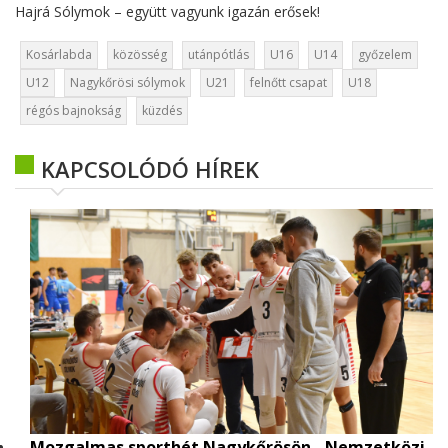
Hajrá Sólymok – együtt vagyunk igazán erősek!
Kosárlabda
közösség
utánpótlás
U16
U14
győzelem
U12
Nagykőrösi sólymok
U21
felnőtt csapat
U18
régós bajnokság
küzdés
KAPCSOLÓDÓ HÍREK
Mozgalmas sporthét Nagykőrösön - Nemzetközi