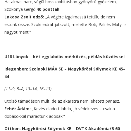
Hatalmas harc, végül hosszabbításban gyönyörű győzelem,
Szokonya Gergő
40 ponttal
!
Lakosa Zsolt edző:
„A végére izgalmassá tettük, de nem
estünk össze. Szoki extrát játszott, mellette Boti, Pali és Matyi is
nagyot ment.”
U18 Lányok – két egylabdás mérkőzés, példás küzdéssel
Idegenben: Szolnoki MÁV SE – Nagykőrösi Sólymok KE 45–
44
(11–9, 5–8, 13–14, 16–13)
Utolsó támadáson múlt, de az akaratra nem lehetett panasz.
Fehér Ádám:
„Kevés eladott labda, jó védekezés – csak a
dobásokkal maradtunk adósak.”
Otthon: Nagykőrösi Sólymok KE – DVTK Akadémia/B 60–