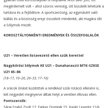
megérdemelt volt – ahol szoros vereség, ott büszkék lehetünk a
tartásra és a fejlődésre. A sportszerűség, az egymásért való
kiállás és a közösség ereje összeköt mindenkit, aki magára ölti
a Sólymok mezét.
KOROSZTÁLYONKÉNTI EREDMÉNYEK ÉS ÖSSZEFOGLALÓK
U21 – Veretlen listavezető ellen szűk kerettel
Nagykőrösi Sólymok KE U21 – Dunaharaszti MTK-SZKSE
U21 65–86
(18–17, 10–20, 20–33, 17–16)
A srácok óriásit küzdöttek a rendkívül szűk rotáció ellenére is,
két negyedet megnyerve álltak helyt a veretlen éllovas ellen.
Pontszerzők:
Sárai-Szabó Zsolt 17, Farkas Dominik 15, Kajári Levente 11/6,