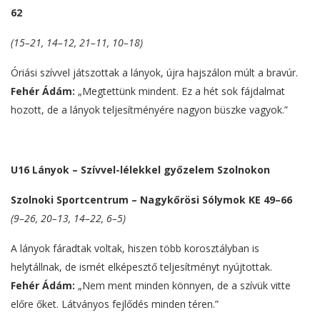
62
(15–21, 14–12, 21–11, 10–18)
Óriási szívvel játszottak a lányok, újra hajszálon múlt a bravúr.
Fehér Ádám:
„Megtettünk mindent. Ez a hét sok fájdalmat
hozott, de a lányok teljesítményére nagyon büszke vagyok.”
U16 Lányok – Szívvel-lélekkel győzelem Szolnokon
Szolnoki Sportcentrum – Nagykőrösi Sólymok KE 49–66
(9–26, 20–13, 14–22, 6–5)
A lányok fáradtak voltak, hiszen több korosztályban is
helytállnak, de ismét elképesztő teljesítményt nyújtottak.
Fehér Ádám:
„Nem ment minden könnyen, de a szívük vitte
előre őket. Látványos fejlődés minden téren.”