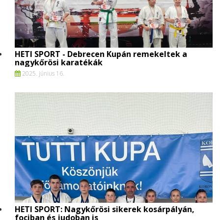
HETI SPORT - Debrecen Kupán remekeltek a
nagykőrösi karatékák
2025. június 16.
HETI SPORT: Nagykőrösi sikerek kosárpályán,
fociban és judoban is