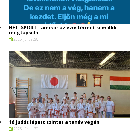
HETI SPORT - amikor az ezüstérmet sem illik
megtapsolni
2025. július 28.
16 judós lépett szintet a tanév végén
2025. június 30.