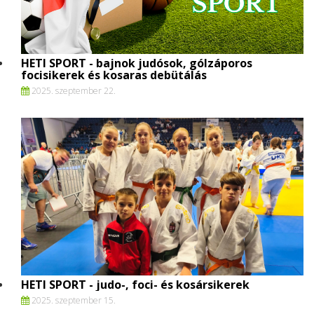
HETI SPORT - bajnok judósok, gólzáporos
focisikerek és kosaras debütálás
2025. szeptember 22.
HETI SPORT - judo-, foci- és kosársikerek
2025. szeptember 15.