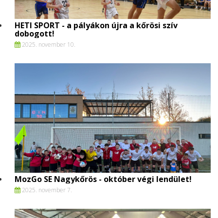
HETI SPORT - a pályákon újra a kőrösi szív
dobogott!
2025. november 10.
MozGo SE Nagykőrös - október végi lendület!
2025. november 7.