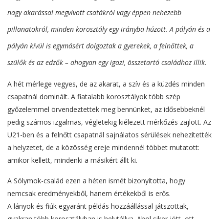
nagy akarással megvívott csatákról vagy éppen nehezebb
pillanatokról, minden korosztály egy irányba húzott. A pályán és a
pályán kívül is egymásért dolgoztak a gyerekek, a felnőttek, a
szülők és az edzők – ahogyan egy igazi, összetartó családhoz illik.
A hét mérlege vegyes, de az akarat, a szív és a küzdés minden
csapatnál dominált. A fiatalabb korosztályok több szép
győzelemmel örvendeztettek meg bennünket, az idősebbeknél
pedig számos izgalmas, végletekig kiélezett mérkőzés zajlott. Az
U21-ben és a felnőtt csapatnál sajnálatos sérülések nehezítették
a helyzetet, de a közösség ereje mindennél többet mutatott:
amikor kellett, mindenki a másikért állt ki.
A Sólymok-család ezen a héten ismét bizonyította, hogy
nemcsak eredményekből, hanem értékekből is erős.
A lányok és fiúk egyaránt példás hozzáállással játszottak,
gyakran több korosztályban is helytállva. Ahol siker jött, ott