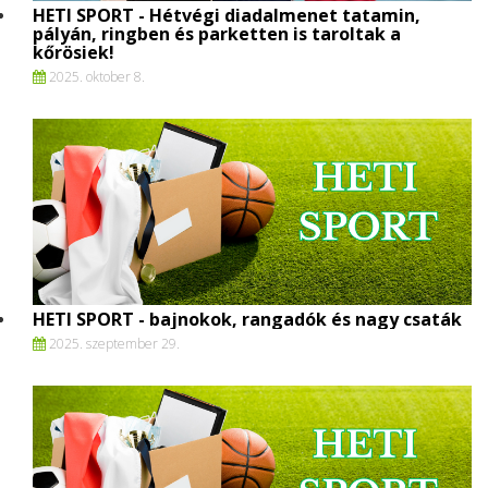
HETI SPORT - Hétvégi diadalmenet tatamin,
pályán, ringben és parketten is taroltak a
kőrösiek!
2025. oktober 8.
HETI SPORT - bajnokok, rangadók és nagy csaták
2025. szeptember 29.