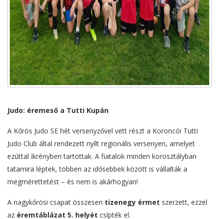
Judo: éremeső a Tutti Kupán
A Kőrös Judo SE hét versenyzővel vett részt a Koroncói Tutti
Judo Club által rendezett nyílt regionális versenyen, amelyet
ezúttal Ikrényben tartottak. A fiatalok minden korosztályban
tatamira léptek, többen az idősebbek között is vállalták a
megmérettetést – és nem is akárhogyan!
A nagykőrösi csapat összesen
tizenegy érmet
szerzett, ezzel
az
éremtáblázat 5. helyét
csípték el.