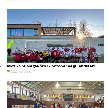
MozGo SE Nagykőrös - október végi lendület!
2025. november 7.