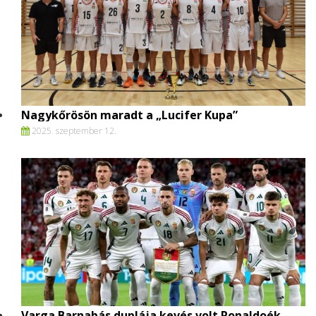
Nagykőrösön maradt a „Lucifer Kupa”
2025. szeptember 12.
Varga Barnabás duplája kevés volt Ronaldoék