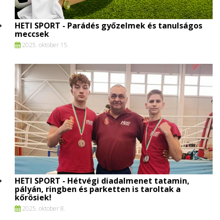
HETI SPORT - Parádés győzelmek és tanulságos
meccsek
2025. oktober 15.
HETI SPORT - Hétvégi diadalmenet tatamin,
pályán, ringben és parketten is taroltak a
kőrösiek!
2025. oktober 8.