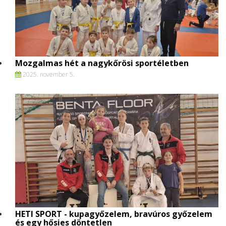
Mozgalmas hét a nagykőrösi sportéletben
2025. november 5.
HETI SPORT - kupagyőzelem, bravúros győzelem
és egy hősies döntetlen