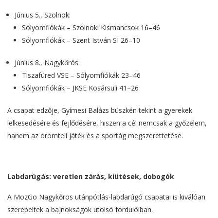
Június 5., Szolnok:
Sólyomfiókák – Szolnoki Kismancsok 16–46
Sólyomfiókák – Szent István SI 26–10
Június 8., Nagykőrös:
Tiszafüred VSE – Sólyomfiókák 23–46
Sólyomfiókák – JKSE Kosársuli 41–26
A csapat edzője, Gyímesi Balázs büszkén tekint a gyerekek
lelkesedésére és fejlődésére, hiszen a cél nemcsak a győzelem,
hanem az örömteli játék és a sportág megszerettetése.
Labdarúgás: veretlen zárás, kiütések, dobogók
A MozGo Nagykőrös utánpótlás-labdarúgó csapatai is kiválóan
szerepeltek a bajnokságok utolsó fordulóiban.