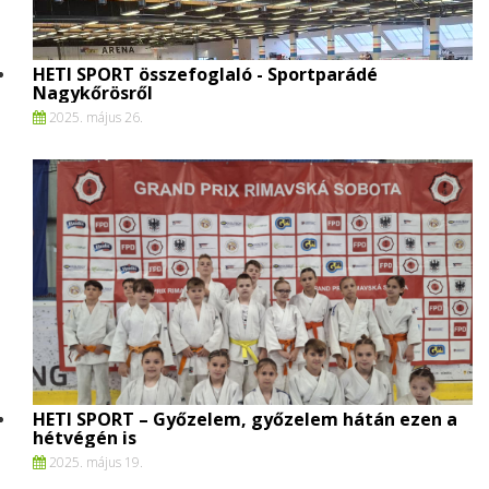
HETI SPORT összefoglaló - Sportparádé
Nagykőrösről
2025. május 26.
HETI SPORT – Győzelem, győzelem hátán ezen a
hétvégén is
2025. május 19.