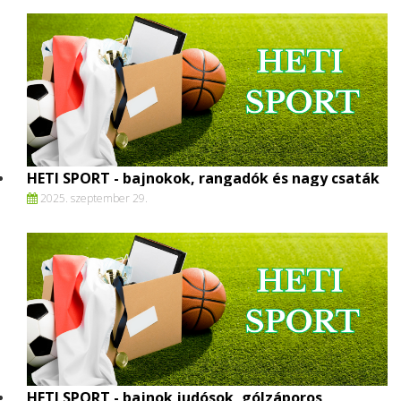
HETI SPORT - bajnokok, rangadók és nagy csaták
2025. szeptember 29.
HETI SPORT - bajnok judósok, gólzáporos