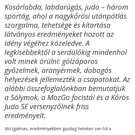
Kosárlabda, labdarúgás, judo – három
sportág, ahol a nagykőrösi utánpótlás
szorgalma, tehetsége és kitartása
látványos eredményeket hozott az
idény végéhez közeledve. A
legkisebbektől a serdülőkig mindenhol
volt minek örülni: gólzáporos
győzelmek, aranyérmek, dobogós
helyezések jellemezték a csapatokat. Az
alábbi összefoglalónkban bemutatjuk
a Sólymok, a MozGo focistái és a Kőrös
Judo SE versenyzőinek friss
eredményeit.
Mozgalmas, eredményekben gazdag heteken van túl a