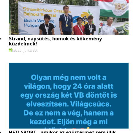
Strand, napsütés, homok és kőkemény
küzdelmek!
2025. július 30.
HETI SPORT - amikor az ezüstérmet sem illik