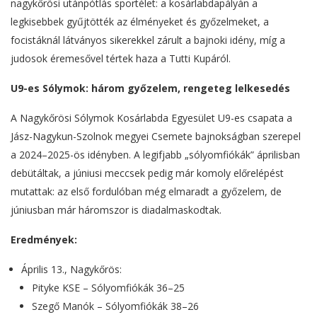
nagykőrösi utánpótlás sportélet: a kosárlabdapályán a
legkisebbek gyűjtötték az élményeket és győzelmeket, a
focistáknál látványos sikerekkel zárult a bajnoki idény, míg a
judosok éremesővel tértek haza a Tutti Kupáról.
U9-es Sólymok: három győzelem, rengeteg lelkesedés
A Nagykőrösi Sólymok Kosárlabda Egyesület U9-es csapata a
Jász-Nagykun-Szolnok megyei Csemete bajnokságban szerepel
a 2024–2025-ös idényben. A legifjabb „sólyomfiókák” áprilisban
debütáltak, a júniusi meccsek pedig már komoly előrelépést
mutattak: az első fordulóban még elmaradt a győzelem, de
júniusban már háromszor is diadalmaskodtak.
Eredmények:
Április 13., Nagykőrös:
Pityke KSE – Sólyomfiókák 36–25
Szegő Manók – Sólyomfiókák 38–26