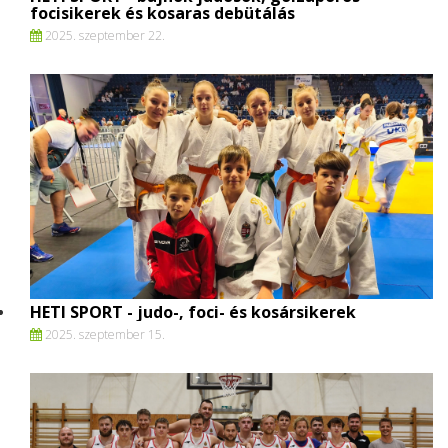
focisikerek és kosaras debütálás
2025. szeptember 22.
HETI SPORT - judo-, foci- és kosársikerek
2025. szeptember 15.