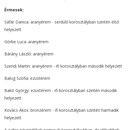
Érmesek:
Sáfár Danica: aranyérem - serdülő korosztályban szintén első
helyezett
Görbe Luca: aranyérem
Bárány László: aranyérem
Szendi Martin: aranyérem - ifi korosztályban második helyezett
Balog Szofia: ezüstérem
Bakó György: ezüstérem - ifi korosztályban szintén második
helyezett
Kovács Ákos: bronzérem - ifi korosztályban szintén harmadik
helyezett
A judos növendékek nemcsak korosztályukban, de idősebbek