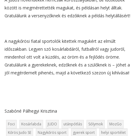
között is megmérettették magukat, és példásan helyt álltak.
Gratulálunk a versenyzőknek és edzőiknek a példás helytállásért!
A nagykőrösi fiatal sportolók kitettek magukért az elmúlt
időszakban. Legyen szó kosárlabdáról, futballról vagy judoról,
mindenhol ott volt a küzdés, az öröm és a fejlődés öröme.
Gratulálunk a gyerekeknek, edzőknek és a szülőknek is – jöhet a
jól megérdemelt pihenés, majd a következő szezon új kihívásai!
Szabóné Pálhegyi Krisztina
Foci
Kosárlabda
JUDO
utánpótlás
Sólymok
MozGo
Kőrös Judo SE
Nagykőrös sport
gyerek sport
helyi sportélet