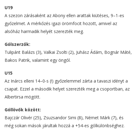
U19
A szezon zárásaként az Abony ellen arattak kiütéses, 9–1-es
győzelmet. A mérkőzés igazi örömfocit hozott, amivel az
alsóház harmadik helyét szerezték meg.
Gólszerzők:
Tulipánt Balázs (3), Valkai Zsolti (2), Juhász Ádám, Bognár Máté,
Bakos Patrik, valamint egy öngól.
U15
Az Inárcs elleni 14–0-s (!) győzelemmel zárta a tavaszi idényt a
csapat. Ezzel a második helyet szerezték meg a csoportban, az
Albertirsa mögött.
Góllövők között:
Bajczár Olivér (25), Zsuzsandor Simi (8), Német Márk (7), és
még sokan mások járultak hozzá a +54-es gólkülönbséghez.