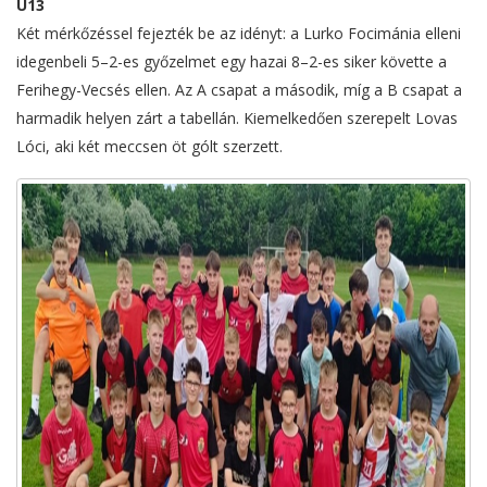
U13
Két mérkőzéssel fejezték be az idényt: a Lurko Focimánia elleni
idegenbeli 5–2-es győzelmet egy hazai 8–2-es siker követte a
Ferihegy-Vecsés ellen. Az A csapat a második, míg a B csapat a
harmadik helyen zárt a tabellán. Kiemelkedően szerepelt Lovas
Lóci, aki két meccsen öt gólt szerzett.