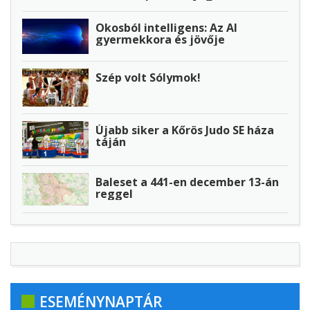
Okosból intelligens: Az AI
gyermekkora és jövője
Szép volt Sólymok!
Újabb siker a Kőrös Judo SE háza
táján
Baleset a 441-en december 13-án
reggel
ESEMÉNYNAPTÁR