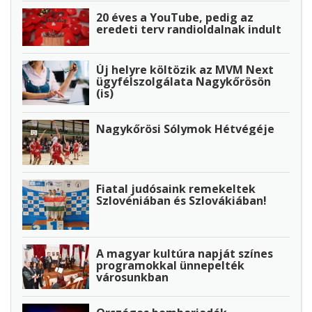
20 éves a YouTube, pedig az
eredeti terv randioldalnak indult
Új helyre költözik az MVM Next
ügyfélszolgálata Nagykőrösön
(is)
Nagykőrösi Sólymok Hétvégéje
Fiatal judósaink remekeltek
Szlovéniában és Szlovákiában!
A magyar kultúra napját színes
programokkal ünnepelték
városunkban