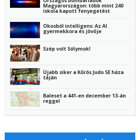
Országos bombariadók
Magyarországon: több mint 240
iskola kapott fenyegetést
Okosból intelligens: Az AI
gyermekkora és jövője
Szép volt Sólymok!
Újabb siker a Kőrös Judo SE háza
táján
Baleset a 441-en december 13-án
reggel