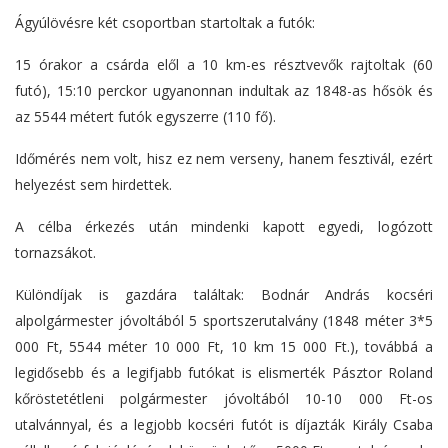
Ágyúlövésre két csoportban startoltak a futók:
15 órakor a csárda elől a 10 km-es résztvevők rajtoltak (60
futó), 15:10 perckor ugyanonnan indultak az 1848-as hősök és
az 5544 métert futók egyszerre (110 fő).
Időmérés nem volt, hisz ez nem verseny, hanem fesztivál, ezért
helyezést sem hirdettek.
A célba érkezés után mindenki kapott egyedi, logózott
tornazsákot.
Különdíjak is gazdára találtak: Bodnár András kocséri
alpolgármester jóvoltából 5 sportszerutalvány (1848 méter 3*5
000 Ft, 5544 méter 10 000 Ft, 10 km 15 000 Ft.), továbbá a
legidősebb és a legifjabb futókat is elismerték Pásztor Roland
kőröstetétleni polgármester jóvoltából 10-10 000 Ft-os
utalvánnyal, és a legjobb kocséri futót is díjazták Király Csaba