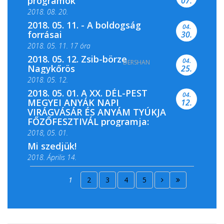
programok
07.
2018. 08. 20.
2018. 05. 11. - A boldogság
04.
forrásai
30.
2018. 05. 11. 17 óra
2018. 05. 12. Zsib-börze
04.
DERSHAN
2018. 05. 11. 19 óra
Nagykőrös
25.
2018. 05. 12.
2018. 05. 01. A XX. DÉL-PEST
04.
MEGYEI ANYÁK NAPI
12.
VIRÁGVÁSÁR ÉS ANYÁM TYÚKJA
FŐZŐFESZTIVÁL programja:
2018, 05. 01.
Mi szedjük!
2018. Április 14.
2018. Április 15.
1
2
3
4
5
2018. Április 22.