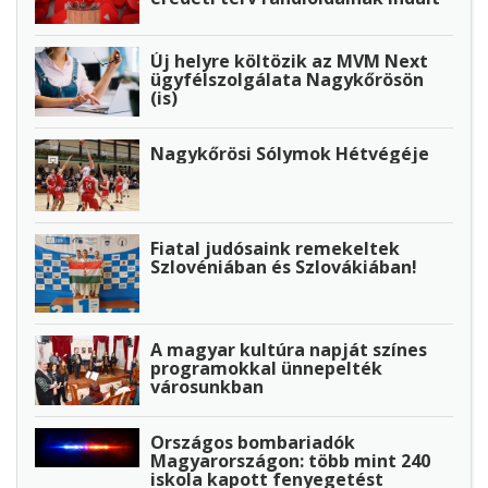
Új helyre költözik az MVM Next
ügyfélszolgálata Nagykőrösön
(is)
Nagykőrösi Sólymok Hétvégéje
Fiatal judósaink remekeltek
Szlovéniában és Szlovákiában!
A magyar kultúra napját színes
programokkal ünnepelték
városunkban
Országos bombariadók
Magyarországon: több mint 240
iskola kapott fenyegetést