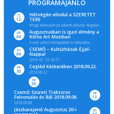
PROGRAMAJÁNLÓ
Hétvégén elindul a SZERETET
12.
TERE
12.
Ahogy beköszönt az adventi időszak, Nagykőrös
Augusztusban is igazi élmény a
ismét megtelik ünnepi fénnyel és közös...
08.
Kőrös Art Moziban
04.
A nyár utolsó hónapjában is változatos
CSEMŐ – Kultúrházak Éjjel-
filmkínálattal, családi...
02.
Nappal
04.
2019. 02. 15-16-17.
Cegléd Kétkeréken 2018.09.22.
08.
Színes és tartalmas programokkal várja a
30.
2018.09.22.
Csemői Községi Könyvtár és...
08.
30.
Csemő: Szüreti Traktoros
08.
Felvonulás és Bál 2018.09.08.
13.
2018.09.08.
Jászkarajenő Augusztus 20-i
05.