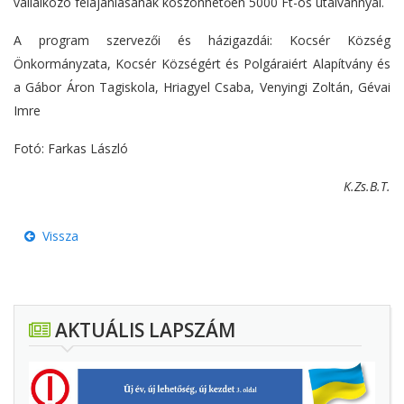
vállalkozó felajánlásának köszönhetően 5000 Ft-os utalvánnyal.
A program szervezői és házigazdái: Kocsér Község
Önkormányzata, Kocsér Községért és Polgáraiért Alapítvány és
a Gábor Áron Tagiskola, Hriagyel Csaba, Venyingi Zoltán, Gévai
Imre
Fotó: Farkas László
K.Zs.B.T.
Vissza
AKTUÁLIS LAPSZÁM