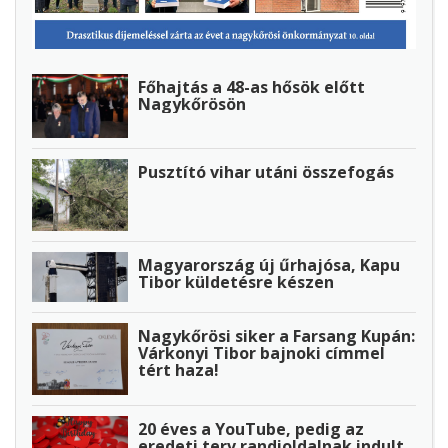
Főhajtás a 48-as hősök előtt
Nagykőrösön
Pusztító vihar utáni összefogás
Magyarország új űrhajósa, Kapu
Tibor küldetésre készen
Nagykőrösi siker a Farsang Kupán:
Várkonyi Tibor bajnoki címmel
tért haza!
20 éves a YouTube, pedig az
eredeti terv randioldalnak indult