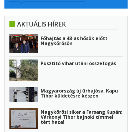
AKTUÁLIS HÍREK
Főhajtás a 48-as hősök előtt
Nagykőrösön
Pusztító vihar utáni összefogás
Magyarország új űrhajósa, Kapu
Tibor küldetésre készen
Nagykőrösi siker a Farsang Kupán:
Várkonyi Tibor bajnoki címmel
tért haza!