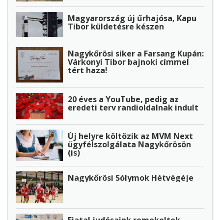
Magyarország új űrhajósa, Kapu
Tibor küldetésre készen
Nagykőrösi siker a Farsang Kupán:
Várkonyi Tibor bajnoki címmel
tért haza!
20 éves a YouTube, pedig az
eredeti terv randioldalnak indult
Új helyre költözik az MVM Next
ügyfélszolgálata Nagykőrösön
(is)
Nagykőrösi Sólymok Hétvégéje