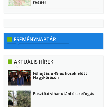
reggel
ESEMÉNYNAPTÁR
AKTUÁLIS HÍREK
Főhajtás a 48-as hősök előtt
Nagykőrösön
Pusztító vihar utáni összefogás