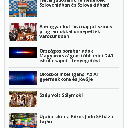
Fiatal judósaink remekeltek
Szlovéniában és Szlovákiában!
A magyar kultúra napját színes
programokkal ünnepelték
városunkban
Országos bombariadók
Magyarországon: több mint 240
iskola kapott fenyegetést
Okosból intelligens: Az AI
gyermekkora és jövője
Szép volt Sólymok!
Újabb siker a Kőrös Judo SE háza
táján