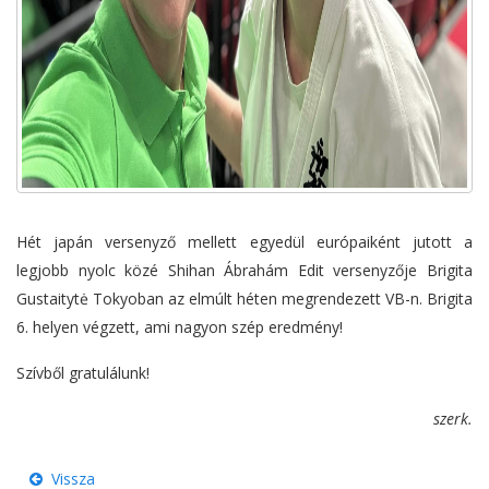
Hét japán versenyző mellett egyedül európaiként jutott a
legjobb nyolc közé Shihan Ábrahám Edit versenyzője Brigita
Gustaitytė Tokyoban az elmúlt héten megrendezett VB-n. Brigita
6. helyen végzett, ami nagyon szép eredmény!
Szívből gratulálunk!
szerk.
Vissza