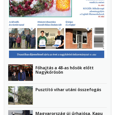
Főhajtás a 48-as hősök előtt
Nagykőrösön
Pusztító vihar utáni összefogás
Magyarország új űrhajósa, Kapu