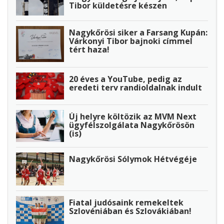
Tibor küldetésre készen
Nagykőrösi siker a Farsang Kupán:
Várkonyi Tibor bajnoki címmel
tért haza!
20 éves a YouTube, pedig az
eredeti terv randioldalnak indult
Új helyre költözik az MVM Next
ügyfélszolgálata Nagykőrösön
(is)
Nagykőrösi Sólymok Hétvégéje
Fiatal judósaink remekeltek
Szlovéniában és Szlovákiában!