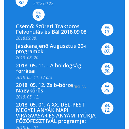
Színes és tartalmas programokkal várja a
30.
2018.09.22.
Csemői Községi Könyvtár és...
08.
30.
Csemő: Szüreti Traktoros
08.
Felvonulás és Bál 2018.09.08.
13.
2018.09.08.
Jászkarajenő Augusztus 20-i
05.
programok
07.
2018. 08. 20.
2018. 05. 11. - A boldogság
04.
forrásai
30.
2018. 05. 11. 17 óra
2018. 05. 12. Zsib-börze
04.
DERSHAN
2018. 05. 11. 19 óra
Nagykőrös
25.
2018. 05. 12.
2018. 05. 01. A XX. DÉL-PEST
04.
MEGYEI ANYÁK NAPI
12.
VIRÁGVÁSÁR ÉS ANYÁM TYÚKJA
FŐZŐFESZTIVÁL programja:
2018, 05. 01.