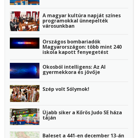
A magyar kultúra napját színes
programokkal ünnepelték
városunkban
Országos bombariadók
Magyarországon: több mint 240
iskola kapott fenyegetést
Okosból intelligens: Az AI
gyermekkora és jövője
Szép volt Sólymok!
Újabb siker a Kőrös Judo SE háza
táján
Baleset a 441-en december 13-án