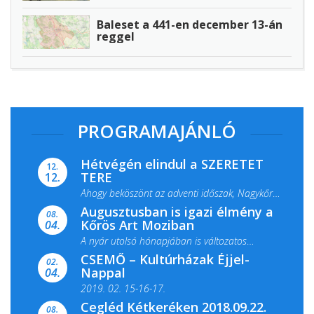
Baleset a 441-en december 13-án
reggel
PROGRAMAJÁNLÓ
Hétvégén elindul a SZERETET
12.
TERE
12.
Ahogy beköszönt az adventi időszak, Nagykőrös
Augusztusban is igazi élmény a
ismét megtelik ünnepi fénnyel és közös...
08.
Kőrös Art Moziban
04.
A nyár utolsó hónapjában is változatos
CSEMŐ – Kultúrházak Éjjel-
filmkínálattal, családi...
02.
Nappal
04.
2019. 02. 15-16-17.
Cegléd Kétkeréken 2018.09.22.
08.