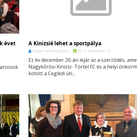
k évet
A Kinizsié lehet a sportpálya
Szuper Adminisztrátor
2013. december 19.
Ez év december 20-án lejár az a szerződés, ame
Nagykőrösi Kinizsi- Törtel FC és a helyi önkor
Harcosok
kötött a Ceglédi úti...