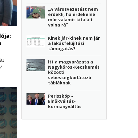
„A városvezetést nem
érdekli, ha érdekelné
már valamit kitalált
volna rá”
ója:
Kinek jár-kinek nem jár
s
a lakásfelújítási
támogatás?
áz
Itt a magyarázata a
v
Nagykőrös-Kecskemét
közötti
sebességkorlátozó
tábláknak
Periszkóp -
Elnökváltás-
kormányváltás