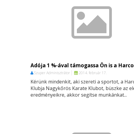
Adója 1 %-ával támogassa Ön is a Harco
Szuper Adminisztrátor
2014. február 17.
Kérünk mindenkit, aki szereti a sportot, a Ha
Klubja Nagykőrös Karate Klubot, büszke az el
eredményeikre, akkor segítse munkánkat...