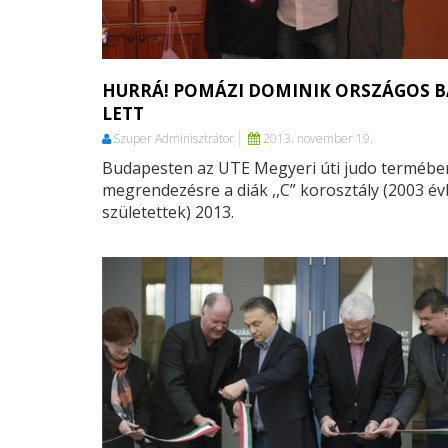
HURRÁ! POMÁZI DOMINIK ORSZÁGOS 
LETT
Szuper Adminisztrátor
2013. november 19.
Budapesten az UTE Megyeri úti judo termében
megrendezésre a diák ,,C” korosztály (2003 é
születettek) 2013.