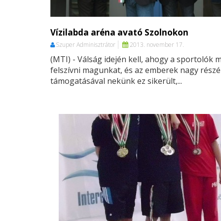
Vízilabda aréna avató Szolnokon
Szuper Adminisztrátor
2013. november 17.
(MTI) - Válság idején kell, ahogy a sportolók 
felszívni magunkat, és az emberek nagy rész
támogatásával nekünk ez sikerült,...