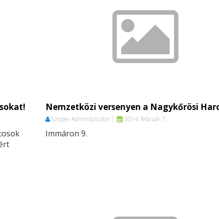
sokat!
Nemzetközi versenyen a Nagykőrösi Har
Szuper Adminisztrátor
2014. február 7.
rcosok
Immáron 9.
ért