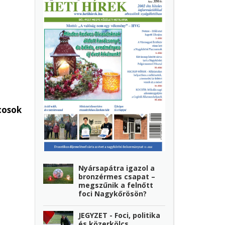
cosok
Nyársapátra igazol a
bronzérmes csapat –
megszűnik a felnőtt
foci Nagykőrösön?
JEGYZET - Foci, politika
és közerkölcs…