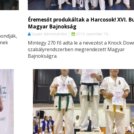
Éremesőt produkáltak a Harcosok! XVI. B
Magyar Bajnokság
Szuper Adminisztrátor
2013. november 16.
mondják,
ének
Mintegy 270 fő adta le a nevezést a Knock Dow
szabályrendszerben megrendezett Magyar
Bajnokságra.