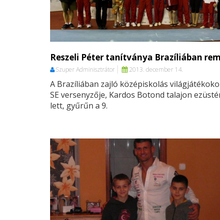
Reszeli Péter tanítványa Brazíliában re
Szuper Adminisztrátor
2013. december 14.
A Brazíliában zajló középiskolás világjátékoko
SE versenyzője, Kardos Botond talajon ezüst
lett, gyűrűn a 9.