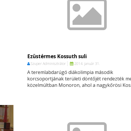
Ezüstérmes Kossuth suli
Szuper Adminisztrátor
2014. január 31.
A teremlabdarúgó diákolimpia második
korcsoportjának területi döntőjét rendezték m
közelmúltban Monoron, ahol a nagykőrösi Koss