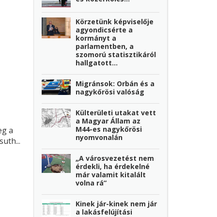
Körzetünk képviselője
agyondicsérte a
kormányt a
parlamentben, a
szomorú statisztikáról
hallgatott...
Migránsok: Orbán és a
nagykőrösi valóság
Külterületi utakat vett
a Magyar Állam az
M44-es nagykőrösi
eg a
nyomvonalán
uth...
„A városvezetést nem
érdekli, ha érdekelné
már valamit kitalált
volna rá”
Kinek jár-kinek nem jár
a lakásfelújítási