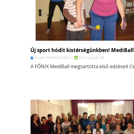
Új sport hódít kistérségünkben! MediBall
Szuper Adminisztrátor
2014. január 28.
A FŐNIX MediBall megtartotta első edzéseit C