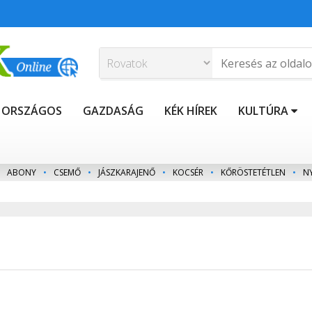
ORSZÁGOS
GAZDASÁG
KÉK HÍREK
KULTÚRA
ABONY
•
CSEMŐ
•
JÁSZKARAJENŐ
•
KOCSÉR
•
KŐRÖSTETÉTLEN
•
N