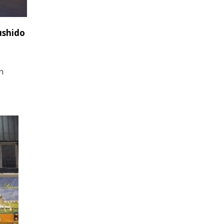
ushido
n