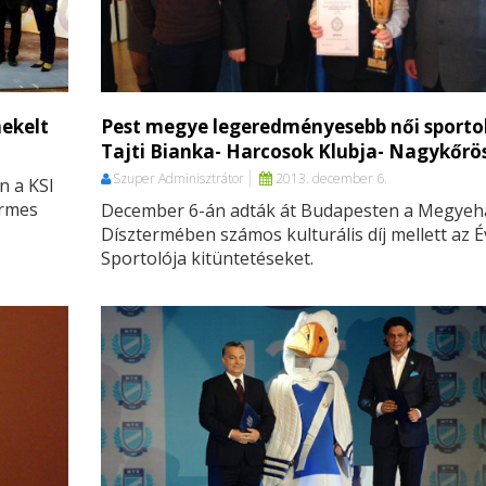
mekelt
Pest megye legeredményesebb női sportol
Tajti Bianka- Harcosok Klubja- Nagykőrö
Szuper Adminisztrátor
2013. december 6.
n a KSI
érmes
December 6-án adták át Budapesten a Megyeh
Dísztermében számos kulturális díj mellett az É
Sportolója kitüntetéseket.