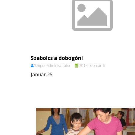
Szabolcs a dobogón!
Szuper Adminisztrátor
2014. február 6.
Január 25.