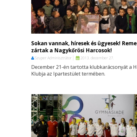
Sokan vannak, híresek és ügyesek! Reme
zártak a Nagykőrösi Harcosok!
Szuper Adminisztrátor
2013. december 27.
December 21-én tartotta klubkarácsonyát a 
Klubja az Ipartestület termében.