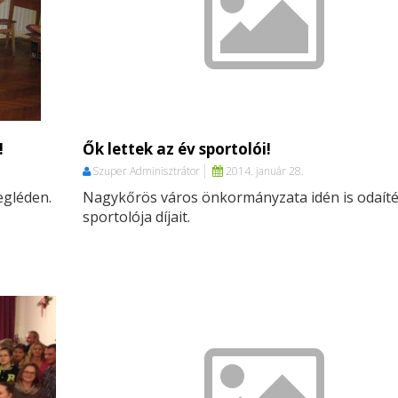
!
Ők lettek az év sportolói!
Szuper Adminisztrátor
2014. január 28.
egléden.
Nagykőrös város önkormányzata idén is odaítél
sportolója díjait.