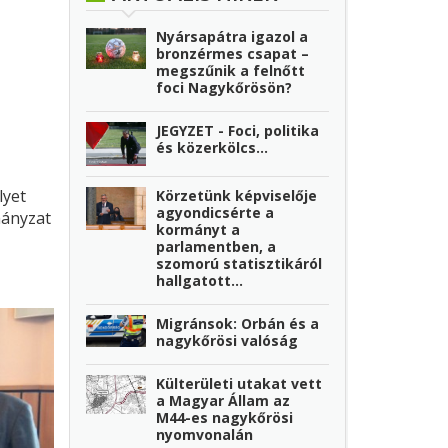
Nyársapátra igazol a
bronzérmes csapat –
megszűnik a felnőtt
foci Nagykőrösön?
JEGYZET - Foci, politika
és közerkölcs…
lyet
Körzetünk képviselője
agyondicsérte a
mányzat
kormányt a
parlamentben, a
szomorú statisztikáról
hallgatott...
Migránsok: Orbán és a
nagykőrösi valóság
Külterületi utakat vett
a Magyar Állam az
M44-es nagykőrösi
nyomvonalán