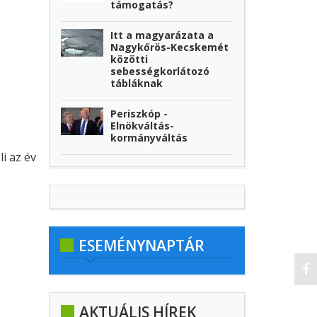
támogatás?
Itt a magyarázata a
Nagykőrös-Kecskemét
közötti
sebességkorlátozó
tábláknak
Periszkóp -
Elnökváltás-
kormányváltás
i az év
ESEMÉNYNAPTÁR
AKTUÁLIS HÍREK