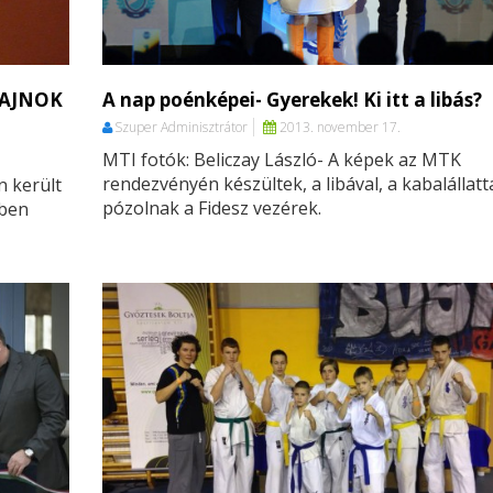
BAJNOK
A nap poénképei- Gyerekek! Ki itt a libás?
Szuper Adminisztrátor
2013. november 17.
MTI fotók: Beliczay László- A képek az MTK
rendezvényén készültek, a libával, a kabalállatt
 került
pózolnak a Fidesz vezérek.
vben