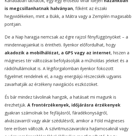
Kanadában láthatók, egy-egy erősebb vihar idején
hazánkban
is megcsillanhatnak halványan
, főként az északi
hegyvidékeken, mint a Bükk, a Mátra vagy a Zemplén magasabb
pontjain.
De a Nap haragja nemcsak az égre rajzol fényfüggönyöket – a
mindennapjainkat is érintheti. Ilyenkor előfordulhat, hogy
akadozik a mobilhálózat, a GPS vagy az internet
, hiszen a
mágneses tér változásai befolyásolják a műholdas jeleket és a
rádióhullámokat is. A légiforgalomban ilyenkor fokozott
figyelmet rendelnek el, a nagy energiájú részecskék ugyanis
zavarhatják az érzékeny navigációs eszközöket.
És bár mindez távolinak hangzik, a hatásait mi magunk is
érezhetjük.
A frontérzékenyek, időjárásra érzékenyek
gyakran számolnak be fejfájásról, fáradékonyságról,
alvászavarról vagy akár szédülésről, amikor a Föld mágneses
tere erősen változik. A szívritmuszavarokra hajlamosaknál vagy