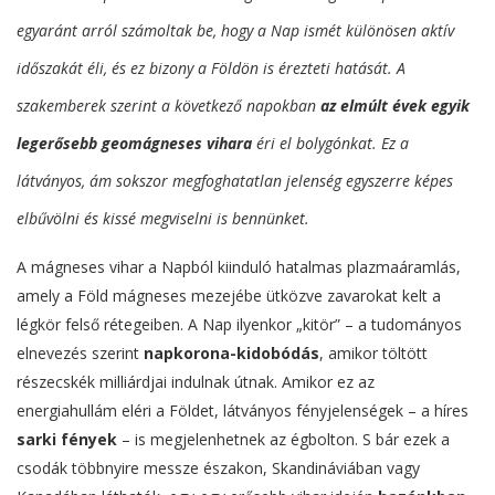
egyaránt arról számoltak be, hogy a Nap ismét különösen aktív
időszakát éli, és ez bizony a Földön is érezteti hatását. A
szakemberek szerint a következő napokban
az elmúlt évek egyik
legerősebb geomágneses vihara
éri el bolygónkat. Ez a
látványos, ám sokszor megfoghatatlan jelenség egyszerre képes
elbűvölni és kissé megviselni is bennünket.
A mágneses vihar a Napból kiinduló hatalmas plazmaáramlás,
amely a Föld mágneses mezejébe ütközve zavarokat kelt a
légkör felső rétegeiben. A Nap ilyenkor „kitör” – a tudományos
elnevezés szerint
napkorona-kidobódás
, amikor töltött
részecskék milliárdjai indulnak útnak. Amikor ez az
energiahullám eléri a Földet, látványos fényjelenségek – a híres
sarki fények
– is megjelenhetnek az égbolton. S bár ezek a
csodák többnyire messze északon, Skandináviában vagy