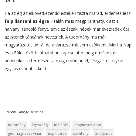
üzen.
Ha az ég az elkövetkezendő estéken tiszta marad, érdemes lesz
felpillantani az égre
– talán mi is megpillanthatjuk azt a
halvány, táncoló fényt, amit az északi népek már évezredek óta
az istenek táncának neveznek. A tudomány ma már
magyarázatot ad rá, de a varázsa mit sem csökkent. Mert a Nap
és a Föld közötti láthatatlan kapcsolat mindig emlékeztet
bennünket: a természet a maga módján él, lélegzik és olykor
egy kis csodát is küld.
Szabóné Pálhegyi Krisztina
tudomány
Egészség
időjárás
mágneses vihar
geomágneses vihar
napkitörés
sarkifény
űridőjárás