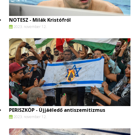
NOTESZ - Milák Kristófról
2023. november 12.
PERISZKÓP - Újjáéledő antiszemitizmus
2023. november 12.