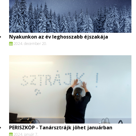
Nyakunkon az év leghosszabb éjszakája
2024. december 20.
PERISZKÓP - Tanársztrájk jöhet januárban
2024. január 7.