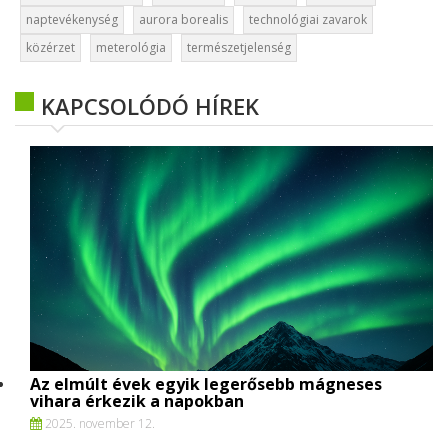
naptevékenység
aurora borealis
technológiai zavarok
közérzet
meterológia
természetjelenség
KAPCSOLÓDÓ HÍREK
Az elmúlt évek egyik legerősebb mágneses
vihara érkezik a napokban
2025. november 12.