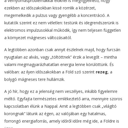
a vérnyomásproblémákkal élőknél is megfigyelhető, hogy
ezekben az időszakokban kissé romlik a közérzet,
megemelkedik a pulzus vagy gyengébb a koncentráció. A
kutatók szerint ez nem véletlen: testünk és idegrendszerünk is
elektromos impulzusokkal működik, így nem teljesen független
a környezet mágneses változásaitól.
A legtöbben azonban csak annyit észlelnek majd, hogy furcsán
nyugtalan az alvás, vagy „töltöttnek” érzik a levegőt – mintha
valami megmagyarázhatatlan energia lenne körülöttünk. És
valóban: az ilyen időszakokban a Föld szó szerint
rezeg
, a
bolygó mágneses tere hullámzik.
A jó hír, hogy ez a jelenség nem veszélyes, inkább figyelemre
méltó. Egyfajta természetes emlékeztető arra, mennyire szoros
kapcsolatban élünk a Nappal. Amit a legtöbben csak „világító
korongnak” látunk az égen, az valójában egy hatalmas,
forrongó energiaforrás, amely időről időre még ide, a Földre is